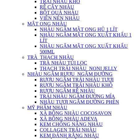
TRÁI NHÀU KHÔ
RỄ CÂY NHÀU
BỘT QUẢ NHÀU
VIÊN NÉN NHÀU
MẬT ONG NHÀU
NHÀU NGÂM MẬT ONG HŨ 1 LÍT
NHÀU NGÂM MẬT ONG XUẤT KHẨU 1
LÍT
NHÀU NGÂM MẬT ONG XUẤT KHẨU
500ML
TRÀ_THẠCH NHÀU
TRÀ NHÀU TÚI LỌC
THẠCH TRÁI NHÀU_NONI JELLY
NHÀU NGÂM RƯỢU_NGÂM ĐƯỜNG
RƯỢU NGÂM TRÁI NHÀU TƯƠI
RƯỢU NGÂM TRÁI NHÀU KHÔ
RƯỢU NGÂM RỄ NHÀU
TRÁI NHÀU NGÂM ĐƯỜNG MÍA
NHÀU TƯƠI NGÂM ĐƯỜNG PHÈN
MỸ PHẨM NHÀU
XÀ BÔNG NHÀU COCOSAVON
XÀ BÔNG NHÀU ADEVA
KEM CHỐNG NẮNG NHÀU
COLLAGEN TRÁI NHÀU
KEM ĐÁNH RĂNG NHÀU