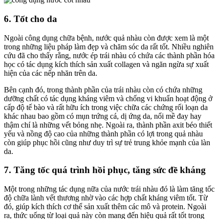
6. Tốt cho da
Ngoài công dụng chữa bệnh, nước quả nhàu còn được xem là một
trong những liệu pháp làm đẹp và chăm sóc da rất tốt. Nhiều nghiên
cứu đã cho thấy rằng, nước ép trái nhàu có chứa các thành phần hóa
học có tác dụng kích thích sản xuất collagen và ngăn ngừa sự xuất
hiện của các nếp nhăn trên da.
Bên cạnh đó, trong thành phần của trái nhàu còn có chứa những
dưỡng chất có tác dụng kháng viêm và chống vi khuẩn hoạt động ở
cấp độ tế bào và rất hữu ích trong việc chữa các chứng rối loạn da
khác nhau bao gồm có mụn trứng cá, dị ứng da, nổi mề đay hay
thậm chí là những vết bỏng nhẹ. Ngoài ra, thành phần axit béo thiết
yếu và nồng độ cao của những thành phần có lợi trong quả nhàu
còn giúp phục hồi cũng như duy trì sự trẻ trung khỏe mạnh của làn
da.
7. Tăng tốc quá trình hồi phục, tăng sức đề kháng
Một trong những tác dụng nữa của nước trái nhàu đó là làm tăng tốc
độ chữa lành vết thương nhờ vào các hợp chất kháng viêm tốt. Từ
đó, giúp kích thích cơ thể sản xuất thêm các mô và protein. Ngoài
ra, thức uống từ loại quả này còn mang đến hiệu quả rất tốt trong