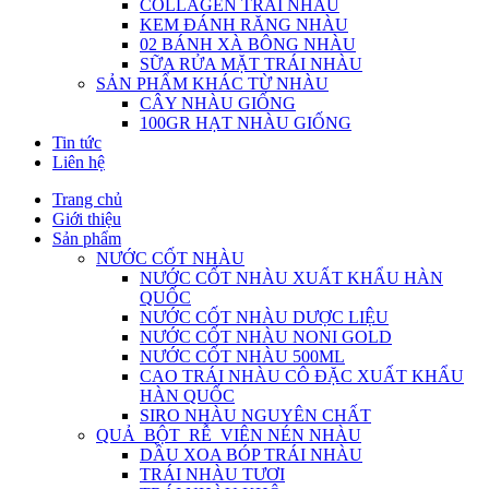
COLLAGEN TRÁI NHÀU
KEM ĐÁNH RĂNG NHÀU
02 BÁNH XÀ BÔNG NHÀU
SỮA RỬA MẶT TRÁI NHÀU
SẢN PHẨM KHÁC TỪ NHÀU
CÂY NHÀU GIỐNG
100GR HẠT NHÀU GIỐNG
Tin tức
Liên hệ
Trang chủ
Giới thiệu
Sản phẩm
NƯỚC CỐT NHÀU
NƯỚC CỐT NHÀU XUẤT KHẨU HÀN
QUỐC
NƯỚC CỐT NHÀU DƯỢC LIỆU
NƯỚC CỐT NHÀU NONI GOLD
NƯỚC CỐT NHÀU 500ML
CAO TRÁI NHÀU CÔ ĐẶC XUẤT KHẨU
HÀN QUỐC
SIRO NHÀU NGUYÊN CHẤT
QUẢ_BỘT_RỄ_VIÊN NÉN NHÀU
DẦU XOA BÓP TRÁI NHÀU
TRÁI NHÀU TƯƠI