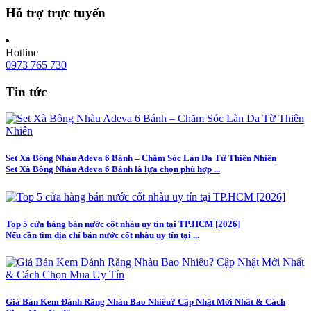
Hỗ trợ trực tuyến
Hotline
0973 765 730
Tin tức
Set Xà Bông Nhàu Adeva 6 Bánh – Chăm Sóc Làn Da Từ Thiên Nhiên
Set Xà Bông Nhàu Adeva 6 Bánh là lựa chọn phù hợp ...
Top 5 cửa hàng bán nước cốt nhàu uy tín tại TP.HCM [2026]
Nếu cần tìm địa chỉ bán nước cốt nhàu uy tín tại ...
Giá Bán Kem Đánh Răng Nhàu Bao Nhiêu? Cập Nhật Mới Nhất & Cách