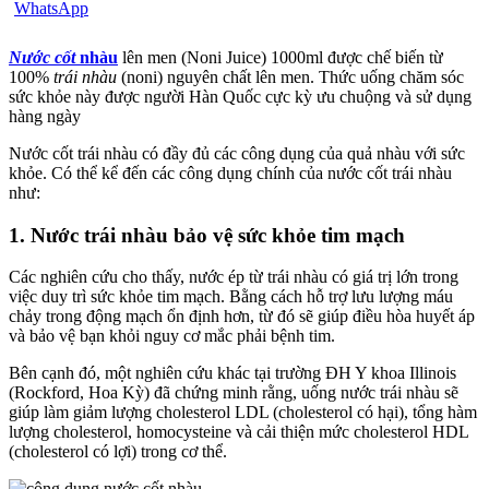
Nước cốt
nhàu
lên men (Noni Juice) 1000ml được chế biến từ
100%
trái nhàu
(noni) nguyên chất lên men. Thức uống chăm sóc
sức khỏe này được người Hàn Quốc cực kỳ ưu chuộng và sử dụng
hàng ngày
Nước cốt trái nhàu có đầy đủ các công dụng của quả nhàu với sức
khỏe. Có thể kể đến các công dụng chính của nước cốt trái nhàu
như:
1. Nước trái nhàu bảo vệ sức khỏe tim mạch
Các nghiên cứu cho thấy, nước ép từ trái nhàu có giá trị lớn trong
việc duy trì sức khỏe tim mạch. Bằng cách hỗ trợ lưu lượng máu
chảy trong động mạch ổn định hơn, từ đó sẽ giúp điều hòa huyết áp
và bảo vệ bạn khỏi nguy cơ mắc phải bệnh tim.
Bên cạnh đó, một nghiên cứu khác tại trường ĐH Y khoa Illinois
(Rockford, Hoa Kỳ) đã chứng minh rằng, uống nước trái nhàu sẽ
giúp làm giảm lượng cholesterol LDL (cholesterol có hại), tổng hàm
lượng cholesterol, homocysteine và cải thiện mức cholesterol HDL
(cholesterol có lợi) trong cơ thể.