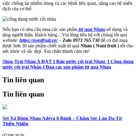
việc chống lại nhiễm trùng và các bệnh liên quan, nâng cao hệ miễn
dịch của cơ thể.
Nếu bạn có nhu cầu mua các sản phẩm
từ quả Nhàu
sử dụng và
tặng người thân, khách hàng…Vui lòng liên hệ với chúng tôi qua
website:
https://nonifruit.vn/
–
Zalo 0973 765 730
để có thể mua
được hơn 30 sản phẩm chiết xuất từ quả
Nhàu ( Noni fruit )
tốt cho
sức khỏe và sắc đẹp. Xin chân thành cảm ơn!
Shop Trái Nhàu A ĐẠT I Bán nước cốt trái Nhàu I Công dụng
nước cốt trái Nhàu I Bán các sản phẩm từ quả Nhàu
Tin liên quan
Tin liên quan
Set Xà Bông Nhàu Adeva 6 Bánh – Chăm Sóc Làn Da Từ
Thiên Nhiên
07/08/2026