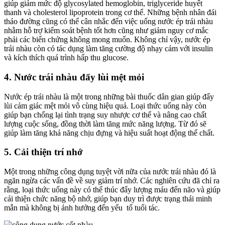
giúp giảm mức độ glycosylated hemoglobin, triglyceride huyết
thanh và cholesterol lipoprotein trong cơ thể. Những bệnh nhân đái
tháo đường cũng có thể cân nhắc đến việc uống nước ép trái nhàu
nhằm hỗ trợ kiểm soát bệnh tốt hơn cũng như giảm nguy cơ mắc
phải các biến chứng không mong muốn. Không chỉ vậy, nước ép
trái nhàu còn có tác dụng làm tăng cường độ nhạy cảm với insulin
và kích thích quá trình hấp thu glucose.
4. Nước trái nhàu đẩy lùi mệt mỏi
Nước ép trái nhàu là một trong những bài thuốc dân gian giúp đẩy
lùi cảm giác mệt mỏi vô cùng hiệu quả. Loại thức uống này còn
giúp bạn chống lại tình trạng suy nhược cơ thể và nâng cao chất
lượng cuộc sống, đồng thời làm tăng mức năng lượng. Từ đó sẽ
giúp làm tăng khả năng chịu đựng và hiệu suất hoạt động thể chất.
5. Cải thiện trí nhớ
Một trong những công dụng tuyệt vời nữa của nước trái nhàu đó là
ngăn ngừa các vấn đề về suy giảm trí nhớ. Các nghiên cứu đã chỉ ra
rằng, loại thức uống này có thể thúc đẩy lượng máu đến não và giúp
cải thiện chức năng bộ nhớ, giúp bạn duy trì được trạng thái minh
mẫn mà không bị ảnh hưởng đến yếu tố tuổi tác.