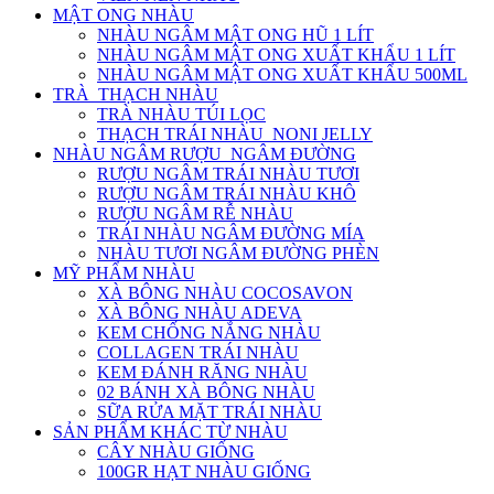
MẬT ONG NHÀU
NHÀU NGÂM MẬT ONG HŨ 1 LÍT
NHÀU NGÂM MẬT ONG XUẤT KHẨU 1 LÍT
NHÀU NGÂM MẬT ONG XUẤT KHẨU 500ML
TRÀ_THẠCH NHÀU
TRÀ NHÀU TÚI LỌC
THẠCH TRÁI NHÀU_NONI JELLY
NHÀU NGÂM RƯỢU_NGÂM ĐƯỜNG
RƯỢU NGÂM TRÁI NHÀU TƯƠI
RƯỢU NGÂM TRÁI NHÀU KHÔ
RƯỢU NGÂM RỄ NHÀU
TRÁI NHÀU NGÂM ĐƯỜNG MÍA
NHÀU TƯƠI NGÂM ĐƯỜNG PHÈN
MỸ PHẨM NHÀU
XÀ BÔNG NHÀU COCOSAVON
XÀ BÔNG NHÀU ADEVA
KEM CHỐNG NẮNG NHÀU
COLLAGEN TRÁI NHÀU
KEM ĐÁNH RĂNG NHÀU
02 BÁNH XÀ BÔNG NHÀU
SỮA RỬA MẶT TRÁI NHÀU
SẢN PHẨM KHÁC TỪ NHÀU
CÂY NHÀU GIỐNG
100GR HẠT NHÀU GIỐNG