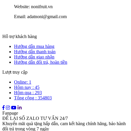
Website: nonifruit.vn
Email: adatnoni@gmail.com
Hỗ trợ khách hàng
Hướng dẫn mua hàng
Hướng dẫn thanh toán
Hướng dẫn giao nhận
Hướng dẫn đổi trả, hoàn tiền
Lượt truy cập
Online: 1
Hôm nay : 45
Hôm qua : 293
Tổng cộng : 354803
Fanpage
ĐỂ LẠI SỐ ZALO TƯ VẤN 24/7
Khuyến mãi quà tặng hấp dẫn, cam kết hàng chính hãng, bảo hành
đổi trả trong vòng 7 ngày