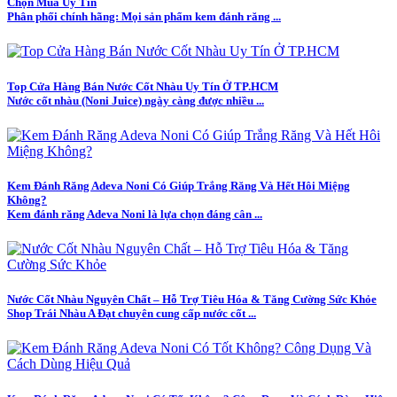
Chọn Mua Uy Tín
Phân phối chính hãng: Mọi sản phẩm kem đánh răng ...
Top Cửa Hàng Bán Nước Cốt Nhàu Uy Tín Ở TP.HCM
Nước cốt nhàu (Noni Juice) ngày càng được nhiều ...
Kem Đánh Răng Adeva Noni Có Giúp Trắng Răng Và Hết Hôi Miệng
Không?
Kem đánh răng Adeva Noni là lựa chọn đáng cân ...
Nước Cốt Nhàu Nguyên Chất – Hỗ Trợ Tiêu Hóa & Tăng Cường Sức Khỏe
Shop Trái Nhàu A Đạt chuyên cung cấp nước cốt ...