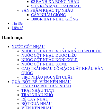
02 BÁNH XÀ BÔNG NHÀU
SỮA RỬA MẶT TRÁI NHÀU
SẢN PHẨM KHÁC TỪ NHÀU
CÂY NHÀU GIỐNG
100GR HẠT NHÀU GIỐNG
Tin tức
Liên hệ
Danh mục
NƯỚC CỐT NHÀU
NƯỚC CỐT NHÀU XUẤT KHẨU HÀN QUỐC
NƯỚC CỐT NHÀU DƯỢC LIỆU
NƯỚC CỐT NHÀU NONI GOLD
NƯỚC CỐT NHÀU 500ML
CAO TRÁI NHÀU CÔ ĐẶC XUẤT KHẨU HÀN
QUỐC
SIRO NHÀU NGUYÊN CHẤT
QUẢ_BỘT_RỄ_VIÊN NÉN NHÀU
DẦU XOA BÓP TRÁI NHÀU
TRÁI NHÀU TƯƠI
TRÁI NHÀU KHÔ
RỄ CÂY NHÀU
BỘT QUẢ NHÀU
VIÊN NÉN NHÀU