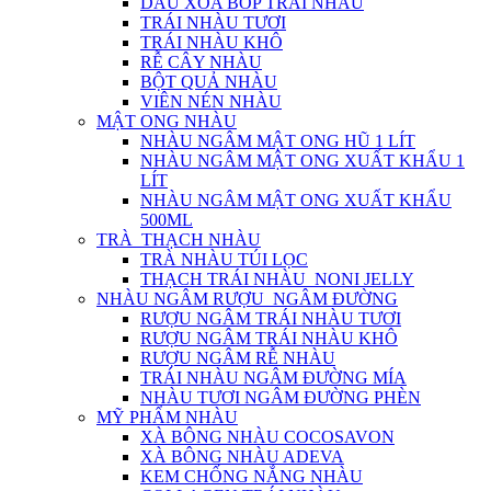
DẦU XOA BÓP TRÁI NHÀU
TRÁI NHÀU TƯƠI
TRÁI NHÀU KHÔ
RỄ CÂY NHÀU
BỘT QUẢ NHÀU
VIÊN NÉN NHÀU
MẬT ONG NHÀU
NHÀU NGÂM MẬT ONG HŨ 1 LÍT
NHÀU NGÂM MẬT ONG XUẤT KHẨU 1
LÍT
NHÀU NGÂM MẬT ONG XUẤT KHẨU
500ML
TRÀ_THẠCH NHÀU
TRÀ NHÀU TÚI LỌC
THẠCH TRÁI NHÀU_NONI JELLY
NHÀU NGÂM RƯỢU_NGÂM ĐƯỜNG
RƯỢU NGÂM TRÁI NHÀU TƯƠI
RƯỢU NGÂM TRÁI NHÀU KHÔ
RƯỢU NGÂM RỄ NHÀU
TRÁI NHÀU NGÂM ĐƯỜNG MÍA
NHÀU TƯƠI NGÂM ĐƯỜNG PHÈN
MỸ PHẨM NHÀU
XÀ BÔNG NHÀU COCOSAVON
XÀ BÔNG NHÀU ADEVA
KEM CHỐNG NẮNG NHÀU