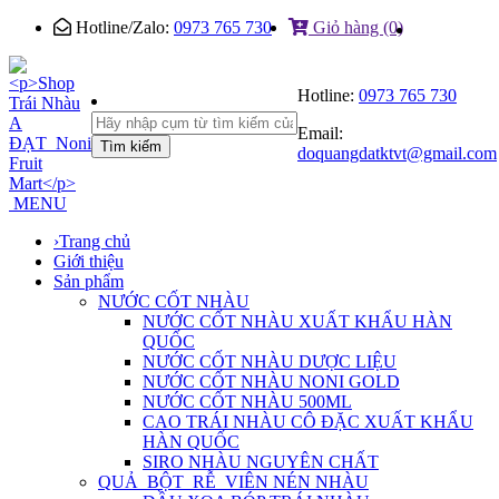
Hotline/Zalo:
0973 765 730
Giỏ hàng (0)
Hotline:
0973 765 730
Email:
Tìm kiếm
doquangdatktvt@gmail.com
MENU
›
Trang chủ
Giới thiệu
Sản phẩm
NƯỚC CỐT NHÀU
NƯỚC CỐT NHÀU XUẤT KHẨU HÀN
QUỐC
NƯỚC CỐT NHÀU DƯỢC LIỆU
NƯỚC CỐT NHÀU NONI GOLD
NƯỚC CỐT NHÀU 500ML
CAO TRÁI NHÀU CÔ ĐẶC XUẤT KHẨU
HÀN QUỐC
SIRO NHÀU NGUYÊN CHẤT
QUẢ_BỘT_RỄ_VIÊN NÉN NHÀU