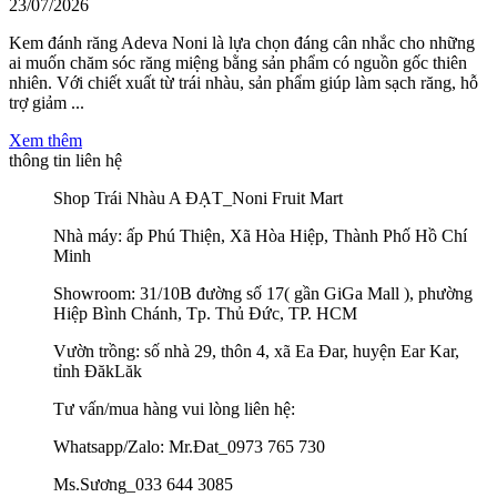
23/07/2026
Kem đánh răng Adeva Noni là lựa chọn đáng cân nhắc cho những
ai muốn chăm sóc răng miệng bằng sản phẩm có nguồn gốc thiên
nhiên. Với chiết xuất từ trái nhàu, sản phẩm giúp làm sạch răng, hỗ
trợ giảm ...
Xem thêm
thông tin liên hệ
Shop Trái Nhàu A ĐẠT_Noni Fruit Mart
Nhà máy: ấp Phú Thiện, Xã Hòa Hiệp, Thành Phố Hồ Chí
Minh
Showroom: 31/10B đường số 17( gần GiGa Mall ), phường
Hiệp Bình Chánh, Tp. Thủ Đức, TP. HCM
Vườn trồng: số nhà 29, thôn 4, xã Ea Đar, huyện Ear Kar,
tỉnh ĐăkLăk
Tư vấn/mua hàng vui lòng liên hệ:
Whatsapp/Zalo: Mr.Đat_0973 765 730
Ms.Sương_033 644 3085