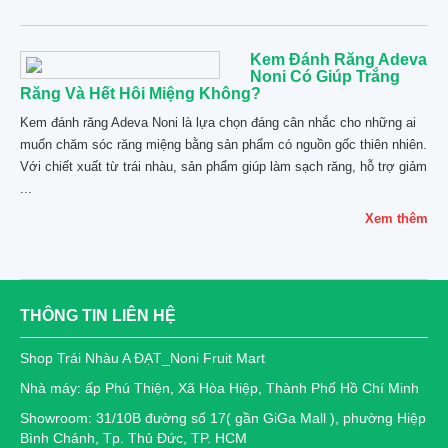
Kem Đánh Răng Adeva
Noni Có Giúp Trắng
Răng Và Hết Hôi Miệng Không?
Kem đánh răng Adeva Noni là lựa chọn đáng cân nhắc cho những ai
muốn chăm sóc răng miệng bằng sản phẩm có nguồn gốc thiên nhiên.
Với chiết xuất từ trái nhàu, sản phẩm giúp làm sạch răng, hỗ trợ giảm
...
Xem thêm
THÔNG TIN LIÊN HỆ
Shop Trái Nhàu A ĐẠT_Noni Fruit Mart
Nhà máy: ấp Phú Thiện, Xã Hòa Hiệp, Thành Phố Hồ Chí Minh
Showroom: 31/10B đường số 17( gần GiGa Mall ), phường Hiệp
Bình Chánh, Tp. Thủ Đức, TP. HCM