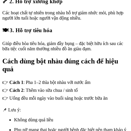
🦴 2. Hỗ trợ xương khớp
Các hoạt chất tự nhiên trong nhàu hỗ trợ giảm nhức mỏi, phù hợp
người lớn tuổi hoặc người vận động nhiều.
🍽️ 3. Hỗ trợ tiêu hóa
Giúp điều hòa tiêu hóa, giảm đầy bụng – đặc biệt hữu ích sau các
bữa tiệc cuối năm thường nhiều đồ ăn giàu đạm.
Cách dùng bột nhàu đúng cách để hiệu
quả
👉
Cách 1
: Pha 1–2 thìa bột nhàu với nước ấm
👉
Cách 2
: Thêm vào sữa chua / sinh tố
👉 Uống đều mỗi ngày vào buổi sáng hoặc trước bữa ăn
📌 Lưu ý:
Không dùng quá liều
Phụ nữ mang thai hoặc người bệnh đặc biệt nên tham khảo ý