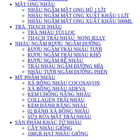
MẬT ONG NHÀU
NHÀU NGÂM MẬT ONG HŨ 1 LÍT
NHÀU NGÂM MẬT ONG XUẤT KHẨU 1 LÍT
NHÀU NGÂM MẬT ONG XUẤT KHẨU 500ML
TRÀ_THẠCH NHÀU
TRÀ NHÀU TÚI LỌC
THẠCH TRÁI NHÀU_NONI JELLY
NHÀU NGÂM RƯỢU_NGÂM ĐƯỜNG
RƯỢU NGÂM TRÁI NHÀU TƯƠI
RƯỢU NGÂM TRÁI NHÀU KHÔ
RƯỢU NGÂM RỄ NHÀU
TRÁI NHÀU NGÂM ĐƯỜNG MÍA
NHÀU TƯƠI NGÂM ĐƯỜNG PHÈN
MỸ PHẨM NHÀU
XÀ BÔNG NHÀU COCOSAVON
XÀ BÔNG NHÀU ADEVA
KEM CHỐNG NẮNG NHÀU
COLLAGEN TRÁI NHÀU
KEM ĐÁNH RĂNG NHÀU
02 BÁNH XÀ BÔNG NHÀU
SỮA RỬA MẶT TRÁI NHÀU
SẢN PHẨM KHÁC TỪ NHÀU
CÂY NHÀU GIỐNG
100GR HẠT NHÀU GIỐNG