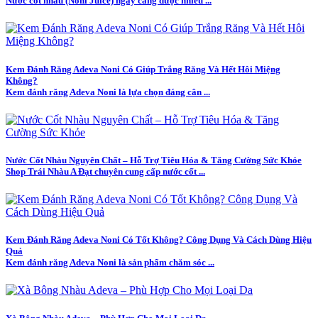
Nước cốt nhàu (Noni Juice) ngày càng được nhiều ...
Kem Đánh Răng Adeva Noni Có Giúp Trắng Răng Và Hết Hôi Miệng
Không?
Kem đánh răng Adeva Noni là lựa chọn đáng cân ...
Nước Cốt Nhàu Nguyên Chất – Hỗ Trợ Tiêu Hóa & Tăng Cường Sức Khỏe
Shop Trái Nhàu A Đạt chuyên cung cấp nước cốt ...
Kem Đánh Răng Adeva Noni Có Tốt Không? Công Dụng Và Cách Dùng Hiệu
Quả
Kem đánh răng Adeva Noni là sản phẩm chăm sóc ...