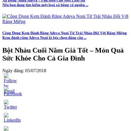
Xà Bông Nhàu Adeva – Phù Hợp Cho Mọi Loại Da
Nếu bạn đang tìm kiếm một loại xà bông có nguồn ...
Công Dụng Kem Đánh Răng Adeva Noni Từ Trái Nhàu Đối Với Răng Miệng
Kem đánh răng Adeva Noni là lựa chọn đáng cân ...
Bột Nhàu Cuối Năm Giá Tốt – Món Quà
Sức Khỏe Cho Cả Gia Đình
Ngày đăng: 05/07/2018