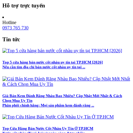
Hỗ trợ trực tuyến
Hotline
0973 765 730
Tin tức
Top 5 cửa hàng bán nước cốt nhàu uy tín tại TP.HCM [2026]
Nếu cần tìm địa chỉ bán nước cốt nhàu uy tín tại ...
Giá Bán Kem Đánh Răng Nhàu Bao Nhiêu? Cập Nhật Mới Nhất & Cách
Chọn Mua Uy Tín
Phân phối chính hãng: Mọi sản phẩm kem đánh răng ...
Top Cửa Hàng Bán Nước Cốt Nhàu Uy Tín Ở TP.HCM