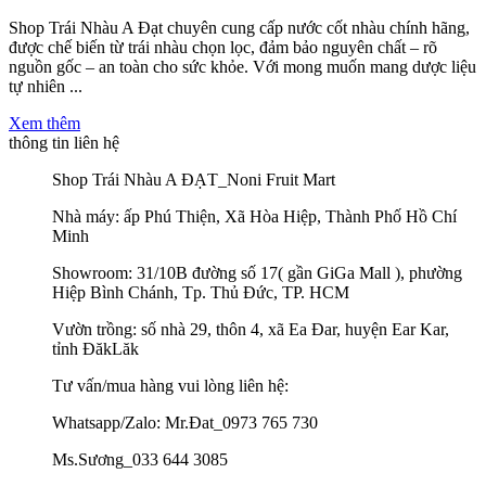
Shop Trái Nhàu A Đạt chuyên cung cấp nước cốt nhàu chính hãng,
được chế biến từ trái nhàu chọn lọc, đảm bảo nguyên chất – rõ
nguồn gốc – an toàn cho sức khỏe. Với mong muốn mang dược liệu
tự nhiên ...
Xem thêm
thông tin liên hệ
Shop Trái Nhàu A ĐẠT_Noni Fruit Mart
Nhà máy: ấp Phú Thiện, Xã Hòa Hiệp, Thành Phố Hồ Chí
Minh
Showroom: 31/10B đường số 17( gần GiGa Mall ), phường
Hiệp Bình Chánh, Tp. Thủ Đức, TP. HCM
Vườn trồng: số nhà 29, thôn 4, xã Ea Đar, huyện Ear Kar,
tỉnh ĐăkLăk
Tư vấn/mua hàng vui lòng liên hệ:
Whatsapp/Zalo: Mr.Đat_0973 765 730
Ms.Sương_033 644 3085