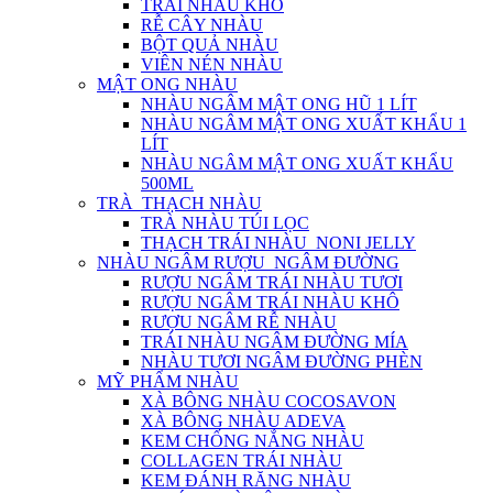
TRÁI NHÀU KHÔ
RỄ CÂY NHÀU
BỘT QUẢ NHÀU
VIÊN NÉN NHÀU
MẬT ONG NHÀU
NHÀU NGÂM MẬT ONG HŨ 1 LÍT
NHÀU NGÂM MẬT ONG XUẤT KHẨU 1
LÍT
NHÀU NGÂM MẬT ONG XUẤT KHẨU
500ML
TRÀ_THẠCH NHÀU
TRÀ NHÀU TÚI LỌC
THẠCH TRÁI NHÀU_NONI JELLY
NHÀU NGÂM RƯỢU_NGÂM ĐƯỜNG
RƯỢU NGÂM TRÁI NHÀU TƯƠI
RƯỢU NGÂM TRÁI NHÀU KHÔ
RƯỢU NGÂM RỄ NHÀU
TRÁI NHÀU NGÂM ĐƯỜNG MÍA
NHÀU TƯƠI NGÂM ĐƯỜNG PHÈN
MỸ PHẨM NHÀU
XÀ BÔNG NHÀU COCOSAVON
XÀ BÔNG NHÀU ADEVA
KEM CHỐNG NẮNG NHÀU
COLLAGEN TRÁI NHÀU
KEM ĐÁNH RĂNG NHÀU