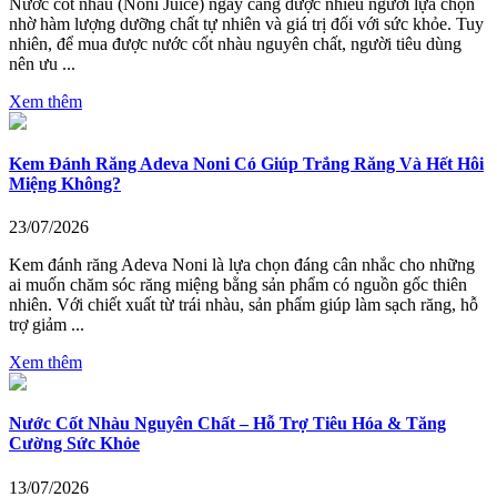
Nước cốt nhàu (Noni Juice) ngày càng được nhiều người lựa chọn
nhờ hàm lượng dưỡng chất tự nhiên và giá trị đối với sức khỏe. Tuy
nhiên, để mua được nước cốt nhàu nguyên chất, người tiêu dùng
nên ưu ...
Xem thêm
Kem Đánh Răng Adeva Noni Có Giúp Trắng Răng Và Hết Hôi
Miệng Không?
23/07/2026
Kem đánh răng Adeva Noni là lựa chọn đáng cân nhắc cho những
ai muốn chăm sóc răng miệng bằng sản phẩm có nguồn gốc thiên
nhiên. Với chiết xuất từ trái nhàu, sản phẩm giúp làm sạch răng, hỗ
trợ giảm ...
Xem thêm
Nước Cốt Nhàu Nguyên Chất – Hỗ Trợ Tiêu Hóa & Tăng
Cường Sức Khỏe
13/07/2026