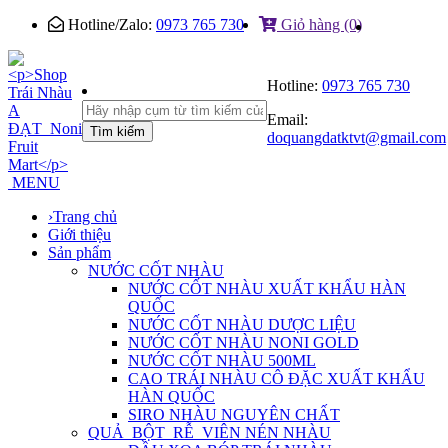
Hotline/Zalo:
0973 765 730
Giỏ hàng (0)
Hotline:
0973 765 730
Email:
Tìm kiếm
doquangdatktvt@gmail.com
MENU
›
Trang chủ
Giới thiệu
Sản phẩm
NƯỚC CỐT NHÀU
NƯỚC CỐT NHÀU XUẤT KHẨU HÀN
QUỐC
NƯỚC CỐT NHÀU DƯỢC LIỆU
NƯỚC CỐT NHÀU NONI GOLD
NƯỚC CỐT NHÀU 500ML
CAO TRÁI NHÀU CÔ ĐẶC XUẤT KHẨU
HÀN QUỐC
SIRO NHÀU NGUYÊN CHẤT
QUẢ_BỘT_RỄ_VIÊN NÉN NHÀU