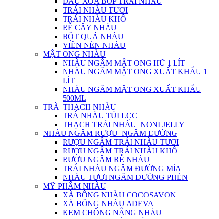
DẦU XOA BÓP TRÁI NHÀU
TRÁI NHÀU TƯƠI
TRÁI NHÀU KHÔ
RỄ CÂY NHÀU
BỘT QUẢ NHÀU
VIÊN NÉN NHÀU
MẬT ONG NHÀU
NHÀU NGÂM MẬT ONG HŨ 1 LÍT
NHÀU NGÂM MẬT ONG XUẤT KHẨU 1
LÍT
NHÀU NGÂM MẬT ONG XUẤT KHẨU
500ML
TRÀ_THẠCH NHÀU
TRÀ NHÀU TÚI LỌC
THẠCH TRÁI NHÀU_NONI JELLY
NHÀU NGÂM RƯỢU_NGÂM ĐƯỜNG
RƯỢU NGÂM TRÁI NHÀU TƯƠI
RƯỢU NGÂM TRÁI NHÀU KHÔ
RƯỢU NGÂM RỄ NHÀU
TRÁI NHÀU NGÂM ĐƯỜNG MÍA
NHÀU TƯƠI NGÂM ĐƯỜNG PHÈN
MỸ PHẨM NHÀU
XÀ BÔNG NHÀU COCOSAVON
XÀ BÔNG NHÀU ADEVA
KEM CHỐNG NẮNG NHÀU