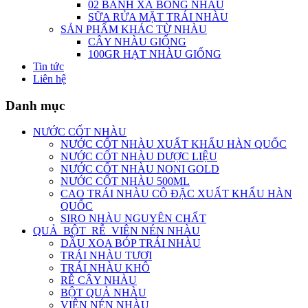
02 BÁNH XÀ BÔNG NHÀU
SỮA RỬA MẶT TRÁI NHÀU
SẢN PHẨM KHÁC TỪ NHÀU
CÂY NHÀU GIỐNG
100GR HẠT NHÀU GIỐNG
Tin tức
Liên hệ
Danh mục
NƯỚC CỐT NHÀU
NƯỚC CỐT NHÀU XUẤT KHẨU HÀN QUỐC
NƯỚC CỐT NHÀU DƯỢC LIỆU
NƯỚC CỐT NHÀU NONI GOLD
NƯỚC CỐT NHÀU 500ML
CAO TRÁI NHÀU CÔ ĐẶC XUẤT KHẨU HÀN
QUỐC
SIRO NHÀU NGUYÊN CHẤT
QUẢ_BỘT_RỄ_VIÊN NÉN NHÀU
DẦU XOA BÓP TRÁI NHÀU
TRÁI NHÀU TƯƠI
TRÁI NHÀU KHÔ
RỄ CÂY NHÀU
BỘT QUẢ NHÀU
VIÊN NÉN NHÀU