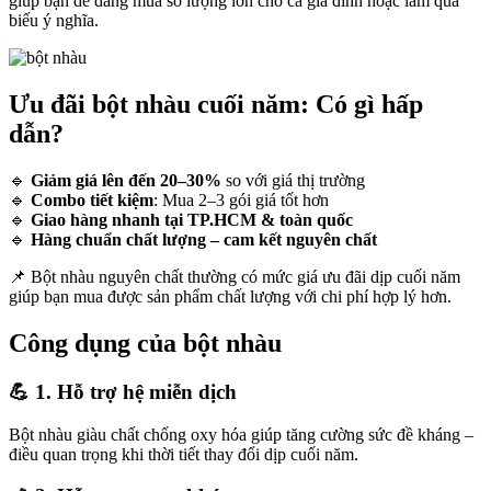
giúp bạn dễ dàng mua số lượng lớn cho cả gia đình hoặc làm quà
biếu ý nghĩa.
Ưu đãi bột nhàu cuối năm: Có gì hấp
dẫn?
🔹
Giảm giá lên đến 20–30%
so với giá thị trường
🔹
Combo tiết kiệm
: Mua 2–3 gói giá tốt hơn
🔹
Giao hàng nhanh tại TP.HCM & toàn quốc
🔹
Hàng chuẩn chất lượng – cam kết nguyên chất
📌 Bột nhàu nguyên chất thường có mức giá ưu đãi dịp cuối năm
giúp bạn mua được sản phẩm chất lượng với chi phí hợp lý hơn.
Công dụng của bột nhàu
💪 1. Hỗ trợ hệ miễn dịch
Bột nhàu giàu chất chống oxy hóa giúp tăng cường sức đề kháng –
điều quan trọng khi thời tiết thay đổi dịp cuối năm.