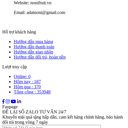
Website: nonifruit.vn
Email: adatnoni@gmail.com
Hỗ trợ khách hàng
Hướng dẫn mua hàng
Hướng dẫn thanh toán
Hướng dẫn giao nhận
Hướng dẫn đổi trả, hoàn tiền
Lượt truy cập
Online: 0
Hôm nay : 187
Hôm qua : 370
Tổng cộng : 353948
Fanpage
ĐỂ LẠI SỐ ZALO TƯ VẤN 24/7
Khuyến mãi quà tặng hấp dẫn, cam kết hàng chính hãng, bảo hành
đổi trả trong vòng 7 ngày