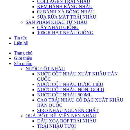
COLLAGEN TRÁI NHÀU
KEM ĐÁNH RĂNG NHÀU
02 BÁNH XÀ BÔNG NHÀU
SỮA RỬA MẶT TRÁI NHÀU
SẢN PHẨM KHÁC TỪ NHÀU
CÂY NHÀU GIỐNG
100GR HẠT NHÀU GIỐNG
Tin tức
Liên hệ
Trang chủ
Giới thiệu
Sản phẩm
NƯỚC CỐT NHÀU
NƯỚC CỐT NHÀU XUẤT KHẨU HÀN
QUỐC
NƯỚC CỐT NHÀU DƯỢC LIỆU
NƯỚC CỐT NHÀU NONI GOLD
NƯỚC CỐT NHÀU 500ML
CAO TRÁI NHÀU CÔ ĐẶC XUẤT KHẨU
HÀN QUỐC
SIRO NHÀU NGUYÊN CHẤT
QUẢ_BỘT_RỄ_VIÊN NÉN NHÀU
DẦU XOA BÓP TRÁI NHÀU
TRÁI NHÀU TƯƠI