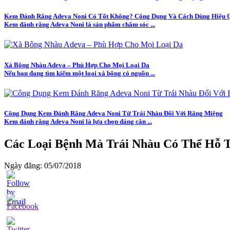
Kem Đánh Răng Adeva Noni Có Tốt Không? Công Dụng Và Cách Dùng Hiệu 
Kem đánh răng Adeva Noni là sản phẩm chăm sóc ...
Xà Bông Nhàu Adeva – Phù Hợp Cho Mọi Loại Da
Nếu bạn đang tìm kiếm một loại xà bông có nguồn ...
Công Dụng Kem Đánh Răng Adeva Noni Từ Trái Nhàu Đối Với Răng Miệng
Kem đánh răng Adeva Noni là lựa chọn đáng cân ...
Các Loại Bệnh Mà Trái Nhàu Có Thể Hỗ T
Ngày đăng: 05/07/2018