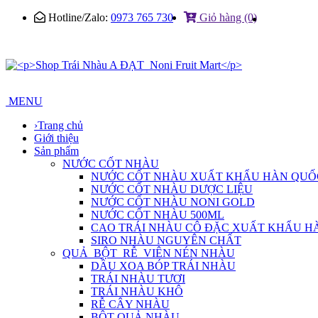
Hotline/Zalo:
0973 765 730
Giỏ hàng (0)
MENU
›
Trang chủ
Giới thiệu
Sản phẩm
NƯỚC CỐT NHÀU
NƯỚC CỐT NHÀU XUẤT KHẨU HÀN QUỐ
NƯỚC CỐT NHÀU DƯỢC LIỆU
NƯỚC CỐT NHÀU NONI GOLD
NƯỚC CỐT NHÀU 500ML
CAO TRÁI NHÀU CÔ ĐẶC XUẤT KHẨU H
SIRO NHÀU NGUYÊN CHẤT
QUẢ_BỘT_RỄ_VIÊN NÉN NHÀU
DẦU XOA BÓP TRÁI NHÀU
TRÁI NHÀU TƯƠI
TRÁI NHÀU KHÔ
RỄ CÂY NHÀU
BỘT QUẢ NHÀU