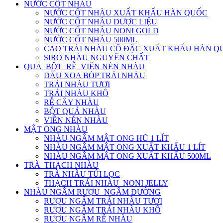
NƯỚC CỐT NHÀU
NƯỚC CỐT NHÀU XUẤT KHẨU HÀN QUỐC
NƯỚC CỐT NHÀU DƯỢC LIỆU
NƯỚC CỐT NHÀU NONI GOLD
NƯỚC CỐT NHÀU 500ML
CAO TRÁI NHÀU CÔ ĐẶC XUẤT KHẨU HÀN Q
SIRO NHÀU NGUYÊN CHẤT
QUẢ_BỘT_RỄ_VIÊN NÉN NHÀU
DẦU XOA BÓP TRÁI NHÀU
TRÁI NHÀU TƯƠI
TRÁI NHÀU KHÔ
RỄ CÂY NHÀU
BỘT QUẢ NHÀU
VIÊN NÉN NHÀU
MẬT ONG NHÀU
NHÀU NGÂM MẬT ONG HŨ 1 LÍT
NHÀU NGÂM MẬT ONG XUẤT KHẨU 1 LÍT
NHÀU NGÂM MẬT ONG XUẤT KHẨU 500ML
TRÀ_THẠCH NHÀU
TRÀ NHÀU TÚI LỌC
THẠCH TRÁI NHÀU_NONI JELLY
NHÀU NGÂM RƯỢU_NGÂM ĐƯỜNG
RƯỢU NGÂM TRÁI NHÀU TƯƠI
RƯỢU NGÂM TRÁI NHÀU KHÔ
RƯỢU NGÂM RỄ NHÀU