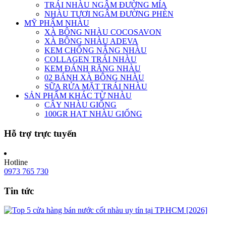
TRÁI NHÀU NGÂM ĐƯỜNG MÍA
NHÀU TƯƠI NGÂM ĐƯỜNG PHÈN
MỸ PHẨM NHÀU
XÀ BÔNG NHÀU COCOSAVON
XÀ BÔNG NHÀU ADEVA
KEM CHỐNG NẮNG NHÀU
COLLAGEN TRÁI NHÀU
KEM ĐÁNH RĂNG NHÀU
02 BÁNH XÀ BÔNG NHÀU
SỮA RỬA MẶT TRÁI NHÀU
SẢN PHẨM KHÁC TỪ NHÀU
CÂY NHÀU GIỐNG
100GR HẠT NHÀU GIỐNG
Hỗ trợ trực tuyến
Hotline
0973 765 730
Tin tức