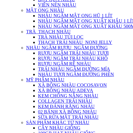
VIÊN NÉN NHÀU
MẬT ONG NHÀU
NHÀU NGÂM MẬT ONG HŨ 1 LÍT
NHÀU NGÂM MẬT ONG XUẤT KHẨU 1 LÍ
NHÀU NGÂM MẬT ONG XUẤT KHẨU 500
TRÀ_THẠCH NHÀU
TRÀ NHÀU TÚI LỌC
THẠCH TRÁI NHÀU_NONI JELLY
NHÀU NGÂM RƯỢU_NGÂM ĐƯỜNG
RƯỢU NGÂM TRÁI NHÀU TƯƠI
RƯỢU NGÂM TRÁI NHÀU KHÔ
RƯỢU NGÂM RỄ NHÀU
TRÁI NHÀU NGÂM ĐƯỜNG MÍA
NHÀU TƯƠI NGÂM ĐƯỜNG PHÈN
MỸ PHẨM NHÀU
XÀ BÔNG NHÀU COCOSAVON
XÀ BÔNG NHÀU ADEVA
KEM CHỐNG NẮNG NHÀU
COLLAGEN TRÁI NHÀU
KEM ĐÁNH RĂNG NHÀU
02 BÁNH XÀ BÔNG NHÀU
SỮA RỬA MẶT TRÁI NHÀU
SẢN PHẨM KHÁC TỪ NHÀU
CÂY NHÀU GIỐNG