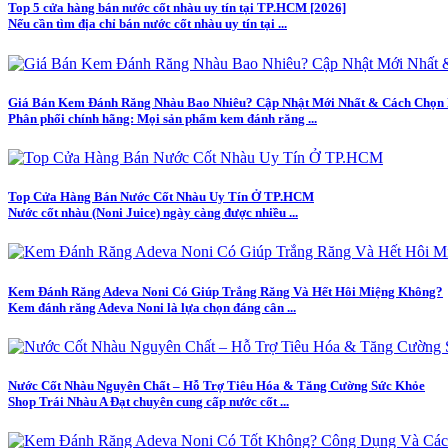
Top 5 cửa hàng bán nước cốt nhàu uy tín tại TP.HCM [2026]
Nếu cần tìm địa chỉ bán nước cốt nhàu uy tín tại ...
Giá Bán Kem Đánh Răng Nhàu Bao Nhiêu? Cập Nhật Mới Nhất & Cách Chọn
Phân phối chính hãng: Mọi sản phẩm kem đánh răng ...
Top Cửa Hàng Bán Nước Cốt Nhàu Uy Tín Ở TP.HCM
Nước cốt nhàu (Noni Juice) ngày càng được nhiều ...
Kem Đánh Răng Adeva Noni Có Giúp Trắng Răng Và Hết Hôi Miệng Không?
Kem đánh răng Adeva Noni là lựa chọn đáng cân ...
Nước Cốt Nhàu Nguyên Chất – Hỗ Trợ Tiêu Hóa & Tăng Cường Sức Khỏe
Shop Trái Nhàu A Đạt chuyên cung cấp nước cốt ...