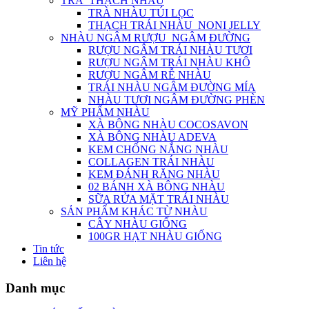
TRÀ_THẠCH NHÀU
TRÀ NHÀU TÚI LỌC
THẠCH TRÁI NHÀU_NONI JELLY
NHÀU NGÂM RƯỢU_NGÂM ĐƯỜNG
RƯỢU NGÂM TRÁI NHÀU TƯƠI
RƯỢU NGÂM TRÁI NHÀU KHÔ
RƯỢU NGÂM RỄ NHÀU
TRÁI NHÀU NGÂM ĐƯỜNG MÍA
NHÀU TƯƠI NGÂM ĐƯỜNG PHÈN
MỸ PHẨM NHÀU
XÀ BÔNG NHÀU COCOSAVON
XÀ BÔNG NHÀU ADEVA
KEM CHỐNG NẮNG NHÀU
COLLAGEN TRÁI NHÀU
KEM ĐÁNH RĂNG NHÀU
02 BÁNH XÀ BÔNG NHÀU
SỮA RỬA MẶT TRÁI NHÀU
SẢN PHẨM KHÁC TỪ NHÀU
CÂY NHÀU GIỐNG
100GR HẠT NHÀU GIỐNG
Tin tức
Liên hệ
Danh mục