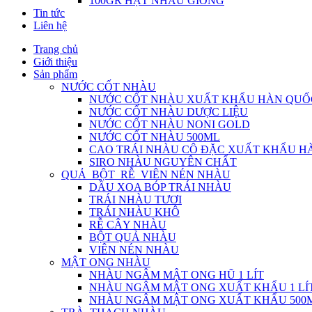
100GR HẠT NHÀU GIỐNG
Tin tức
Liên hệ
Trang chủ
Giới thiệu
Sản phẩm
NƯỚC CỐT NHÀU
NƯỚC CỐT NHÀU XUẤT KHẨU HÀN QUỐ
NƯỚC CỐT NHÀU DƯỢC LIỆU
NƯỚC CỐT NHÀU NONI GOLD
NƯỚC CỐT NHÀU 500ML
CAO TRÁI NHÀU CÔ ĐẶC XUẤT KHẨU H
SIRO NHÀU NGUYÊN CHẤT
QUẢ_BỘT_RỄ_VIÊN NÉN NHÀU
DẦU XOA BÓP TRÁI NHÀU
TRÁI NHÀU TƯƠI
TRÁI NHÀU KHÔ
RỄ CÂY NHÀU
BỘT QUẢ NHÀU
VIÊN NÉN NHÀU
MẬT ONG NHÀU
NHÀU NGÂM MẬT ONG HŨ 1 LÍT
NHÀU NGÂM MẬT ONG XUẤT KHẨU 1 LÍ
NHÀU NGÂM MẬT ONG XUẤT KHẨU 500