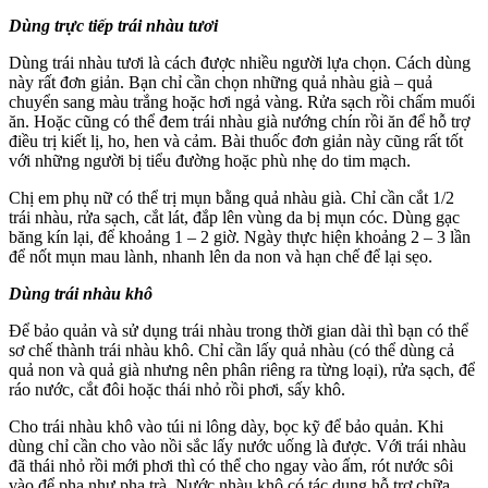
Dùng trực tiếp trái nhàu tươi
Dùng trái nhàu tươi là cách được nhiều người lựa chọn. Cách dùng
này rất đơn giản. Bạn chỉ cần chọn những quả nhàu già – quả
chuyển sang màu trắng hoặc hơi ngả vàng. Rửa sạch rồi chấm muối
ăn. Hoặc cũng có thể đem trái nhàu già nướng chín rồi ăn để hỗ trợ
điều trị kiết lị, ho, hen và cảm. Bài thuốc đơn giản này cũng rất tốt
với những người bị tiểu đường hoặc phù nhẹ do tim mạch.
Chị em phụ nữ có thể trị mụn bằng quả nhàu già. Chỉ cần cắt 1/2
trái nhàu, rửa sạch, cắt lát, đắp lên vùng da bị mụn cóc. Dùng gạc
băng kín lại, để khoảng 1 – 2 giờ. Ngày thực hiện khoảng 2 – 3 lần
để nốt mụn mau lành, nhanh lên da non và hạn chế để lại sẹo.
Dùng trái nhàu khô
Để bảo quản và sử dụng trái nhàu trong thời gian dài thì bạn có thể
sơ chế thành trái nhàu khô. Chỉ cần lấy quả nhàu (có thể dùng cả
quả non và quả già nhưng nên phân riêng ra từng loại), rửa sạch, để
ráo nước, cắt đôi hoặc thái nhỏ rồi phơi, sấy khô.
Cho trái nhàu khô vào túi ni lông dày, bọc kỹ để bảo quản. Khi
dùng chỉ cần cho vào nồi sắc lấy nước uống là được. Với trái nhàu
đã thái nhỏ rồi mới phơi thì có thể cho ngay vào ấm, rót nước sôi
vào để pha như pha trà. Nước nhàu khô có tác dụng hỗ trợ chữa