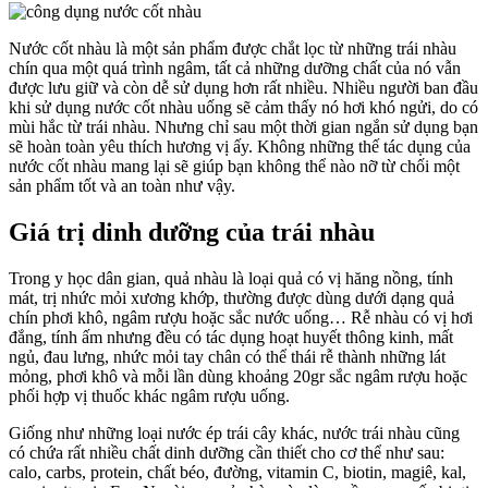
Nước cốt nhàu là một sản phẩm được chắt lọc từ những trái nhàu
chín qua một quá trình ngâm, tất cả những dưỡng chất của nó vẫn
được lưu giữ và còn dễ sử dụng hơn rất nhiều. Nhiều người ban đầu
khi sử dụng nước cốt nhàu uống sẽ cảm thấy nó hơi khó ngửi, do có
mùi hắc từ trái nhàu. Nhưng chỉ sau một thời gian ngắn sử dụng bạn
sẽ hoàn toàn yêu thích hương vị ấy. Không những thế tác dụng của
nước cốt nhàu mang lại sẽ giúp bạn không thể nào nỡ từ chối một
sản phẩm tốt và an toàn như vậy.
Giá trị dinh dưỡng của trái nhàu
Trong y học dân gian, quả nhàu là loại quả có vị hăng nồng, tính
mát, trị nhức mỏi xương khớp, thường được dùng dưới dạng quả
chín phơi khô, ngâm rượu hoặc sắc nước uống… Rễ nhàu có vị hơi
đắng, tính ấm nhưng đều có tác dụng hoạt huyết thông kinh, mất
ngủ, đau lưng, nhức mỏi tay chân có thể thái rễ thành những lát
mỏng, phơi khô và mỗi lần dùng khoảng 20gr sắc ngâm rượu hoặc
phối hợp vị thuốc khác ngâm rượu uống.
Giống như những loại nước ép trái cây khác, nước trái nhàu cũng
có chứa rất nhiều chất dinh dưỡng cần thiết cho cơ thể như sau:
calo, carbs, protein, chất béo, đường, vitamin C, biotin, magiê, kal,