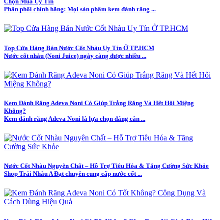
Chọn Mua Uy Tín
Phân phối chính hãng: Mọi sản phẩm kem đánh răng ...
Top Cửa Hàng Bán Nước Cốt Nhàu Uy Tín Ở TP.HCM
Nước cốt nhàu (Noni Juice) ngày càng được nhiều ...
Kem Đánh Răng Adeva Noni Có Giúp Trắng Răng Và Hết Hôi Miệng
Không?
Kem đánh răng Adeva Noni là lựa chọn đáng cân ...
Nước Cốt Nhàu Nguyên Chất – Hỗ Trợ Tiêu Hóa & Tăng Cường Sức Khỏe
Shop Trái Nhàu A Đạt chuyên cung cấp nước cốt ...