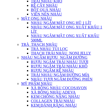
TRÁI NHÀU KHÔ
RỄ CÂY NHÀU
BỘT QUẢ NHÀU
VIÊN NÉN NHÀU
MẬT ONG NHÀU
NHÀU NGÂM MẬT ONG HŨ 1 LÍT
NHÀU NGÂM MẬT ONG XUẤT KHẨU 1
LÍT
NHÀU NGÂM MẬT ONG XUẤT KHẨU
500ML
TRÀ_THẠCH NHÀU
TRÀ NHÀU TÚI LỌC
THẠCH TRÁI NHÀU_NONI JELLY
NHÀU NGÂM RƯỢU_NGÂM ĐƯỜNG
RƯỢU NGÂM TRÁI NHÀU TƯƠI
RƯỢU NGÂM TRÁI NHÀU KHÔ
RƯỢU NGÂM RỄ NHÀU
TRÁI NHÀU NGÂM ĐƯỜNG MÍA
NHÀU TƯƠI NGÂM ĐƯỜNG PHÈN
MỸ PHẨM NHÀU
XÀ BÔNG NHÀU COCOSAVON
XÀ BÔNG NHÀU ADEVA
KEM CHỐNG NẮNG NHÀU
COLLAGEN TRÁI NHÀU
KEM ĐÁNH RĂNG NHÀU