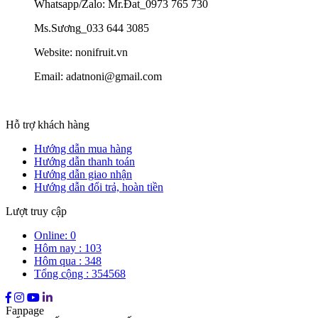
Whatsapp/Zalo: Mr.Đat_0973 765 730
Ms.Sương_033 644 3085
Website: nonifruit.vn
Email: adatnoni@gmail.com
Hỗ trợ khách hàng
Hướng dẫn mua hàng
Hướng dẫn thanh toán
Hướng dẫn giao nhận
Hướng dẫn đổi trả, hoàn tiền
Lượt truy cập
Online: 0
Hôm nay : 103
Hôm qua : 348
Tổng cộng : 354568
Fanpage