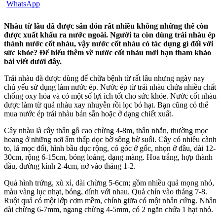
Nhàu từ lâu đã được săn đón rất nhiều không những thế còn
được xuất khẩu ra nước ngoài. Người ta còn dùng trái nhàu ép
thành nước cốt nhàu, vậy nước cốt nhàu có tác dụng gì đối với
sức khỏe? Để hiểu thêm về nước cốt nhàu mời bạn tham khảo
bài viết dưới đây.
Trái nhàu đã được dùng để chữa bệnh từ rất lâu nhưng ngày nay
chủ yếu sử dụng làm nước ép. Nước ép từ trái nhàu chứa nhiều chất
chống oxy hóa và có một số lợi ích tốt cho sức khỏe. Nước cốt nhàu
được làm từ quả nhàu xay nhuyễn rồi lọc bỏ hạt. Bạn cũng có thể
mua nước ép trái nhàu bán sẵn hoặc ở dạng chiết xuất.
Cây nhàu là cây thân
gỗ
cao chừng
4
-8m, thân nhẵn, thường mọc
hoang ở những nơi ẩm thấp dọc bờ sông bờ suối. Cây có nhiều cành
to, lá mọc đối, hình bầu dục rộng, có góc ở gốc, nhọn ở đầu, dài 12-
30cm, rộng 6-15cm, bóng loáng, dạng màng. Hoa trắng, hợp thành
đầu, đường kính 2-4cm, nở vào tháng 1-2.
Quả hình trứng, xù xì, dài chừng 5-6cm; gồm nhiều quả mọng nhỏ,
màu vàng lục nhạt, bóng, dính với nhau. Quả chín vào tháng 7-8.
Ruột quả có một lớp cơm mề
m
, chính giữa có một nhân cứng. Nhân
dài chừng 6-7mm, ngang chừng 4-5mm, có 2 ngăn chứa 1 hạt nhỏ
.