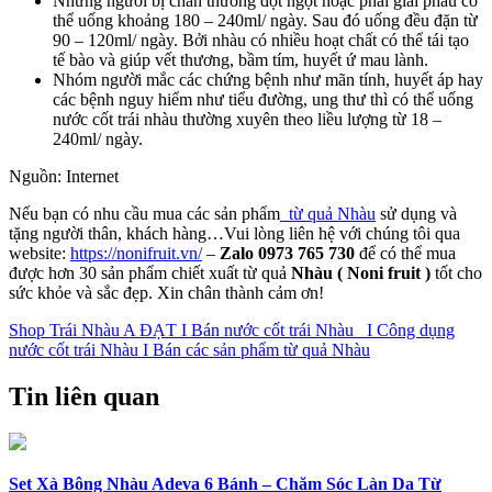
Những người bị chấn thương đột ngột hoặc phải giải phẫu có
thể uống khoảng 180 – 240ml/ ngày. Sau đó uống đều đặn từ
90 – 120ml/ ngày. Bởi nhàu có nhiều hoạt chất có thể tái tạo
tế bào và giúp vết thương, bầm tím, huyết ứ mau lành.
Nhóm người mắc các chứng bệnh như mãn tính, huyết áp hay
các bệnh nguy hiểm như tiểu đường, ung thư thì có thể uống
nước cốt trái nhàu thường xuyên theo liều lượng từ 18 –
240ml/ ngày.
Nguồn: Internet
Nếu bạn có nhu cầu mua các sản phẩm
từ quả Nhàu
sử dụng và
tặng người thân, khách hàng…Vui lòng liên hệ với chúng tôi qua
website:
https://nonifruit.vn/
–
Zalo 0973 765 730
để có thể mua
được hơn 30 sản phẩm chiết xuất từ quả
Nhàu ( Noni fruit )
tốt cho
sức khỏe và sắc đẹp. Xin chân thành cảm ơn!
Shop Trái Nhàu A ĐẠT I Bán nước cốt trái Nhàu I Công dụng
nước cốt trái Nhàu I Bán các sản phẩm từ quả Nhàu
Tin liên quan
Set Xà Bông Nhàu Adeva 6 Bánh – Chăm Sóc Làn Da Từ