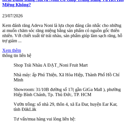
Miệng Không?
23/07/2026
Kem đánh răng Adeva Noni là lựa chọn đáng cân nhắc cho những
ai muốn chăm sóc răng miệng bằng sản phẩm có nguồn gốc thiên
nhiên. Với chiết xuất từ trái nhàu, sản phẩm giúp làm sạch răng, hỗ
trợ giảm ...
Xem thêm
thông tin liên hệ
Shop Trái Nhàu A ĐẠT_Noni Fruit Mart
Nhà máy: ấp Phú Thiện, Xã Hòa Hiệp, Thành Phố Hồ Chí
Minh
Showroom: 31/10B đường số 17( gần GiGa Mall ), phường
Hiệp Bình Chánh, Tp. Thủ Đức, TP. HCM
Vườn trồng: số nhà 29, thôn 4, xã Ea Đar, huyện Ear Kar,
tỉnh ĐăkLăk
Tư vấn/mua hàng vui lòng liên hệ: