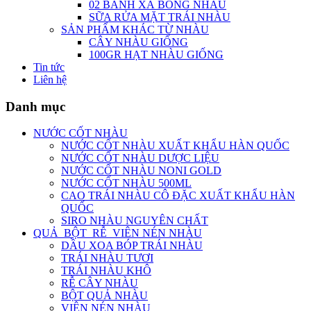
02 BÁNH XÀ BÔNG NHÀU
SỮA RỬA MẶT TRÁI NHÀU
SẢN PHẨM KHÁC TỪ NHÀU
CÂY NHÀU GIỐNG
100GR HẠT NHÀU GIỐNG
Tin tức
Liên hệ
Danh mục
NƯỚC CỐT NHÀU
NƯỚC CỐT NHÀU XUẤT KHẨU HÀN QUỐC
NƯỚC CỐT NHÀU DƯỢC LIỆU
NƯỚC CỐT NHÀU NONI GOLD
NƯỚC CỐT NHÀU 500ML
CAO TRÁI NHÀU CÔ ĐẶC XUẤT KHẨU HÀN
QUỐC
SIRO NHÀU NGUYÊN CHẤT
QUẢ_BỘT_RỄ_VIÊN NÉN NHÀU
DẦU XOA BÓP TRÁI NHÀU
TRÁI NHÀU TƯƠI
TRÁI NHÀU KHÔ
RỄ CÂY NHÀU
BỘT QUẢ NHÀU
VIÊN NÉN NHÀU