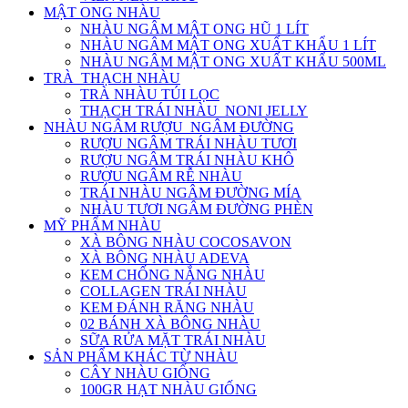
MẬT ONG NHÀU
NHÀU NGÂM MẬT ONG HŨ 1 LÍT
NHÀU NGÂM MẬT ONG XUẤT KHẨU 1 LÍT
NHÀU NGÂM MẬT ONG XUẤT KHẨU 500ML
TRÀ_THẠCH NHÀU
TRÀ NHÀU TÚI LỌC
THẠCH TRÁI NHÀU_NONI JELLY
NHÀU NGÂM RƯỢU_NGÂM ĐƯỜNG
RƯỢU NGÂM TRÁI NHÀU TƯƠI
RƯỢU NGÂM TRÁI NHÀU KHÔ
RƯỢU NGÂM RỄ NHÀU
TRÁI NHÀU NGÂM ĐƯỜNG MÍA
NHÀU TƯƠI NGÂM ĐƯỜNG PHÈN
MỸ PHẨM NHÀU
XÀ BÔNG NHÀU COCOSAVON
XÀ BÔNG NHÀU ADEVA
KEM CHỐNG NẮNG NHÀU
COLLAGEN TRÁI NHÀU
KEM ĐÁNH RĂNG NHÀU
02 BÁNH XÀ BÔNG NHÀU
SỮA RỬA MẶT TRÁI NHÀU
SẢN PHẨM KHÁC TỪ NHÀU
CÂY NHÀU GIỐNG
100GR HẠT NHÀU GIỐNG