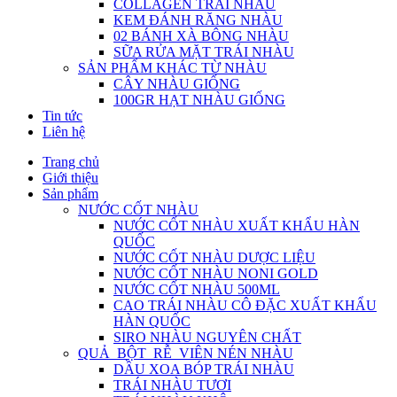
COLLAGEN TRÁI NHÀU
KEM ĐÁNH RĂNG NHÀU
02 BÁNH XÀ BÔNG NHÀU
SỮA RỬA MẶT TRÁI NHÀU
SẢN PHẨM KHÁC TỪ NHÀU
CÂY NHÀU GIỐNG
100GR HẠT NHÀU GIỐNG
Tin tức
Liên hệ
Trang chủ
Giới thiệu
Sản phẩm
NƯỚC CỐT NHÀU
NƯỚC CỐT NHÀU XUẤT KHẨU HÀN
QUỐC
NƯỚC CỐT NHÀU DƯỢC LIỆU
NƯỚC CỐT NHÀU NONI GOLD
NƯỚC CỐT NHÀU 500ML
CAO TRÁI NHÀU CÔ ĐẶC XUẤT KHẨU
HÀN QUỐC
SIRO NHÀU NGUYÊN CHẤT
QUẢ_BỘT_RỄ_VIÊN NÉN NHÀU
DẦU XOA BÓP TRÁI NHÀU
TRÁI NHÀU TƯƠI