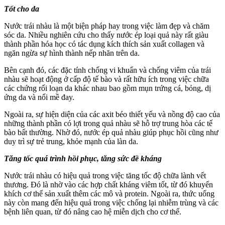
Tốt cho da
Nước trái nhàu là một biện pháp hay trong việc làm đẹp và chăm
sóc da. Nhiều nghiên cứu cho thấy nước ép loại quả này rất giàu
thành phần hóa học có tác dụng kích thích sản xuất collagen và
ngăn ngừa sự hình thành nếp nhăn trên da.
Bên cạnh đó, các đặc tính chống vi khuẩn và chống viêm của trái
nhàu sẽ hoạt động ở cấp độ tế bào và rất hữu ích trong việc chữa
các chứng rối loạn da khác nhau bao gồm mụn trứng cá, bỏng, dị
ứng da và nổi mề đay.
Ngoài ra, sự hiện diện của các axit béo thiết yếu và nồng độ cao của
những thành phần có lợi trong quả nhàu sẽ hỗ trợ trung hòa các tế
bào bất thường. Nhờ đó, nước ép quả nhàu giúp phục hồi cũng như
duy trì sự trẻ trung, khỏe mạnh của làn da.
Tăng tốc quá trình hồi phục, tăng sức đề kháng
Nước trái nhàu có hiệu quả trong việc tăng tốc độ chữa lành vết
thương. Đó là nhờ vào các hợp chất kháng viêm tốt, từ đó khuyến
khích cơ thể sản xuất thêm các mô và protein. Ngoài ra, thức uống
này còn mang đến hiệu quả trong việc chống lại nhiễm trùng và các
bệnh liên quan, từ đó nâng cao hệ miễn dịch cho cơ thể.