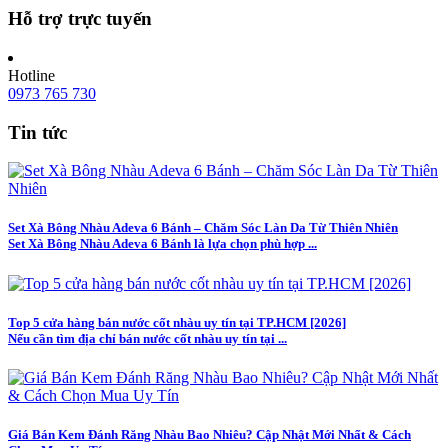
Hỗ trợ trực tuyến
Hotline
0973 765 730
Tin tức
Set Xà Bông Nhàu Adeva 6 Bánh – Chăm Sóc Làn Da Từ Thiên Nhiên
Set Xà Bông Nhàu Adeva 6 Bánh là lựa chọn phù hợp ...
Top 5 cửa hàng bán nước cốt nhàu uy tín tại TP.HCM [2026]
Nếu cần tìm địa chỉ bán nước cốt nhàu uy tín tại ...
Giá Bán Kem Đánh Răng Nhàu Bao Nhiêu? Cập Nhật Mới Nhất & Cách