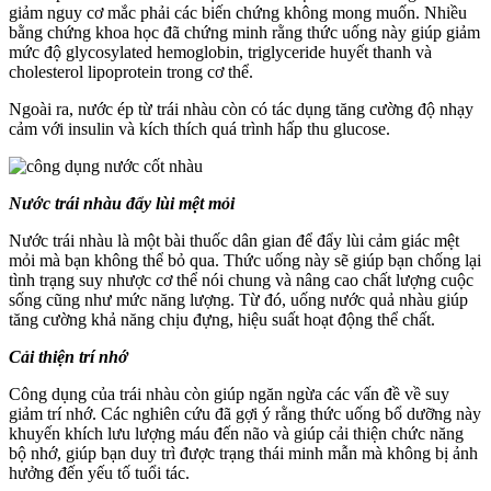
giảm nguy cơ mắc phải các biến chứng không mong muốn. Nhiều
bằng chứng khoa học đã chứng minh rằng thức uống này giúp giảm
mức độ glycosylated hemoglobin, triglyceride huyết thanh và
cholesterol lipoprotein trong cơ thể.
Ngoài ra, nước ép từ trái nhàu còn có tác dụng tăng cường độ nhạy
cảm với insulin và kích thích quá trình hấp thu glucose.
Nước trái nhàu đẩy lùi mệt mỏi
Nước trái nhàu là một bài thuốc dân gian để đẩy lùi cảm giác mệt
mỏi mà bạn không thể bỏ qua. Thức uống này sẽ giúp bạn chống lại
tình trạng suy nhược cơ thể nói chung và nâng cao chất lượng cuộc
sống cũng như mức năng lượng. Từ đó, uống nước quả nhàu giúp
tăng cường khả năng chịu đựng, hiệu suất hoạt động thể chất.
Cải thiện trí nhớ
Công dụng của trái nhàu còn giúp ngăn ngừa các vấn đề về suy
giảm trí nhớ. Các nghiên cứu đã gợi ý rằng thức uống bổ dưỡng này
khuyến khích lưu lượng máu đến não và giúp cải thiện chức năng
bộ nhớ, giúp bạn duy trì được trạng thái minh mẫn mà không bị ảnh
hưởng đến yếu tố tuổi tác.