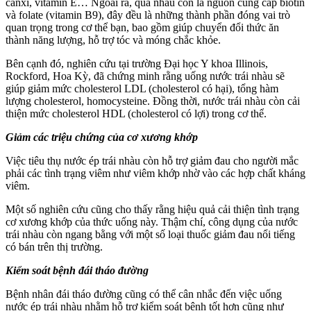
canxi, vitamin E… Ngoài ra, quả nhàu còn là nguồn cung cấp biotin
và folate (vitamin B9), đây đều là những thành phần đóng vai trò
quan trọng trong cơ thể bạn, bao gồm giúp chuyển đổi thức ăn
thành năng lượng, hỗ trợ tóc và móng chắc khỏe.
Bên cạnh đó, nghiên cứu tại trường Đại học Y khoa Illinois,
Rockford, Hoa Kỳ, đã chứng minh rằng uống nước trái nhàu sẽ
giúp giảm mức cholesterol LDL (cholesterol có hại), tổng hàm
lượng cholesterol, homocysteine. Đồng thời, nước trái nhàu còn cải
thiện mức cholesterol HDL (cholesterol có lợi) trong cơ thể.
Giảm các triệu chứng của cơ xương khớp
Việc tiêu thụ nước ép trái nhàu còn hỗ trợ giảm đau cho người mắc
phải các tình trạng viêm như viêm khớp nhờ vào các hợp chất kháng
viêm.
Một số nghiên cứu cũng cho thấy rằng hiệu quả cải thiện tình trạng
cơ xương khớp của thức uống này. Thậm chí, công dụng của nước
trái nhàu còn ngang bằng với một số loại thuốc giảm đau nổi tiếng
có bán trên thị trường.
Kiểm soát bệnh đái tháo đường
Bệnh nhân đái tháo đường cũng có thể cân nhắc đến việc uống
nước ép trái nhàu nhằm hỗ trợ kiểm soát bệnh tốt hơn cũng như