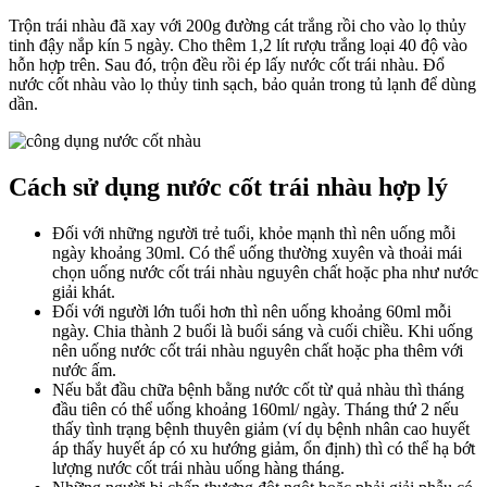
Trộn trái nhàu đã xay với 200g đường cát trắng rồi cho vào lọ thủy
tinh đậy nắp kín 5 ngày. Cho thêm 1,2 lít rượu trắng loại 40 độ vào
hỗn hợp trên. Sau đó, trộn đều rồi ép lấy nước cốt trái nhàu. Đổ
nước cốt nhàu vào lọ thủy tinh sạch, bảo quản trong tủ lạnh để dùng
dần.
Cách sử dụng nước cốt trái nhàu hợp lý
Đối với những người trẻ tuổi, khỏe mạnh thì nên uống mỗi
ngày khoảng 30ml. Có thể uống thường xuyên và thoải mái
chọn uống nước cốt trái nhàu nguyên chất hoặc pha như nước
giải khát.
Đối với người lớn tuổi hơn thì nên uống khoảng 60ml mỗi
ngày. Chia thành 2 buổi là buổi sáng và cuối chiều. Khi uống
nên uống nước cốt trái nhàu nguyên chất hoặc pha thêm với
nước ấm.
Nếu bắt đầu chữa bệnh bằng nước cốt từ quả nhàu thì tháng
đầu tiên có thể uống khoảng 160ml/ ngày. Tháng thứ 2 nếu
thấy tình trạng bệnh thuyên giảm (ví dụ bệnh nhân cao huyết
áp thấy huyết áp có xu hướng giảm, ổn định) thì có thể hạ bớt
lượng nước cốt trái nhàu uống hàng tháng.