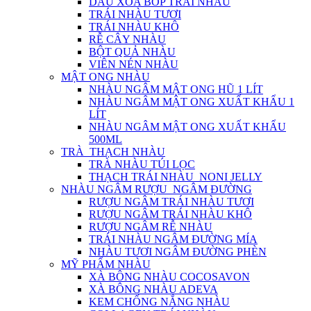
DẦU XOA BÓP TRÁI NHÀU
TRÁI NHÀU TƯƠI
TRÁI NHÀU KHÔ
RỄ CÂY NHÀU
BỘT QUẢ NHÀU
VIÊN NÉN NHÀU
MẬT ONG NHÀU
NHÀU NGÂM MẬT ONG HŨ 1 LÍT
NHÀU NGÂM MẬT ONG XUẤT KHẨU 1
LÍT
NHÀU NGÂM MẬT ONG XUẤT KHẨU
500ML
TRÀ_THẠCH NHÀU
TRÀ NHÀU TÚI LỌC
THẠCH TRÁI NHÀU_NONI JELLY
NHÀU NGÂM RƯỢU_NGÂM ĐƯỜNG
RƯỢU NGÂM TRÁI NHÀU TƯƠI
RƯỢU NGÂM TRÁI NHÀU KHÔ
RƯỢU NGÂM RỄ NHÀU
TRÁI NHÀU NGÂM ĐƯỜNG MÍA
NHÀU TƯƠI NGÂM ĐƯỜNG PHÈN
MỸ PHẨM NHÀU
XÀ BÔNG NHÀU COCOSAVON
XÀ BÔNG NHÀU ADEVA
KEM CHỐNG NẮNG NHÀU