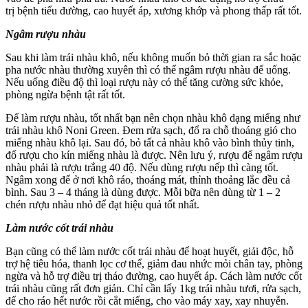
trị bệnh tiểu đường, cao huyết áp, xương khớp và phong thấp rất tốt.
Ngâm rượu nhàu
Sau khi làm trái nhàu khô, nếu không muốn bỏ thời gian ra sắc hoặc
pha nước nhàu thường xuyên thì có thể ngâm rượu nhàu để uống.
Nếu uống điều độ thì loại rượu này có thể tăng cường sức khỏe,
phòng ngừa bệnh tật rất tốt.
Để làm rượu nhàu, tốt nhất bạn nên chọn nhàu khô dạng miếng như
trái nhàu khô Noni Green. Đem rửa sạch, đổ ra chỗ thoáng gió cho
miếng nhàu khô lại. Sau đó, bỏ tất cả nhàu khô vào bình thủy tinh,
đổ rượu cho kín miếng nhàu là được. Nên lưu ý, rượu để ngâm rượu
nhàu phải là rượu trắng 40 độ. Nếu dùng rượu nếp thì càng tốt.
Ngâm xong để ở nơi khô ráo, thoáng mát, thỉnh thoảng lắc đều cả
bình. Sau 3 – 4 tháng là dùng được. Mỗi bữa nên dùng từ 1 – 2
chén rượu nhàu nhỏ để đạt hiệu quả tốt nhất.
Làm nước cốt trái nhàu
Bạn cũng có thể làm nước cốt trái nhàu để hoạt huyết, giải độc, hỗ
trợ hệ tiêu hóa, thanh lọc cơ thể, giảm đau nhức mỏi chân tay, phòng
ngừa và hỗ trợ điều trị tháo đường, cao huyết áp. Cách làm nước cốt
trái nhàu cũng rất đơn giản. Chỉ cần lấy 1kg trái nhàu tươi, rửa sạch,
để cho ráo hết nước rồi cắt miếng, cho vào máy xay, xay nhuyễn.