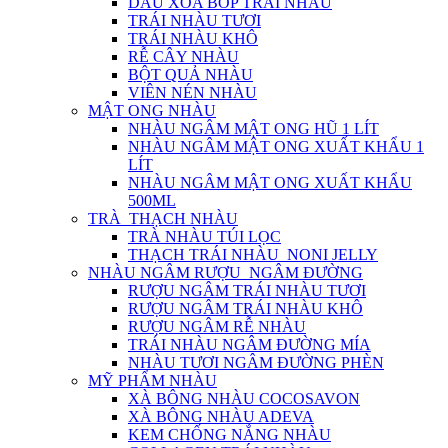
DẦU XOA BÓP TRÁI NHÀU
TRÁI NHÀU TƯƠI
TRÁI NHÀU KHÔ
RỄ CÂY NHÀU
BỘT QUẢ NHÀU
VIÊN NÉN NHÀU
MẬT ONG NHÀU
NHÀU NGÂM MẬT ONG HŨ 1 LÍT
NHÀU NGÂM MẬT ONG XUẤT KHẨU 1
LÍT
NHÀU NGÂM MẬT ONG XUẤT KHẨU
500ML
TRÀ_THẠCH NHÀU
TRÀ NHÀU TÚI LỌC
THẠCH TRÁI NHÀU_NONI JELLY
NHÀU NGÂM RƯỢU_NGÂM ĐƯỜNG
RƯỢU NGÂM TRÁI NHÀU TƯƠI
RƯỢU NGÂM TRÁI NHÀU KHÔ
RƯỢU NGÂM RỄ NHÀU
TRÁI NHÀU NGÂM ĐƯỜNG MÍA
NHÀU TƯƠI NGÂM ĐƯỜNG PHÈN
MỸ PHẨM NHÀU
XÀ BÔNG NHÀU COCOSAVON
XÀ BÔNG NHÀU ADEVA
KEM CHỐNG NẮNG NHÀU