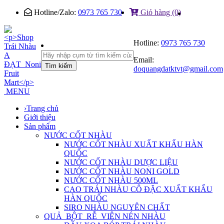
Hotline/Zalo:
0973 765 730
Giỏ hàng (0)
Hotline:
0973 765 730
Email:
Tìm kiếm
doquangdatktvt@gmail.com
MENU
›
Trang chủ
Giới thiệu
Sản phẩm
NƯỚC CỐT NHÀU
NƯỚC CỐT NHÀU XUẤT KHẨU HÀN
QUỐC
NƯỚC CỐT NHÀU DƯỢC LIỆU
NƯỚC CỐT NHÀU NONI GOLD
NƯỚC CỐT NHÀU 500ML
CAO TRÁI NHÀU CÔ ĐẶC XUẤT KHẨU
HÀN QUỐC
SIRO NHÀU NGUYÊN CHẤT
QUẢ_BỘT_RỄ_VIÊN NÉN NHÀU