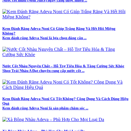
Nước cốt nhàu (Noni Juice) ngày càng được nhiều ...
Kem Đánh Răng Adeva Noni Có Giúp Trắng Răng Và Hết Hôi Miệng
Không?
Kem đánh răng Adeva Noni là lựa chọn đáng cân ...
Nước Cốt Nhàu Nguyên Chất – Hỗ Trợ Tiêu Hóa & Tăng Cường Sức Khỏe
Shop Trái Nhàu A Đạt chuyên cung cấp nước cốt ...
Kem Đánh Răng Adeva Noni Có Tốt Không? Công Dụng Và Cách Dùng Hiệu
Quả
Kem đánh răng Adeva Noni là sản phẩm chăm sóc ...