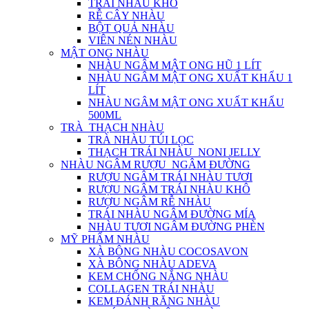
TRÁI NHÀU KHÔ
RỄ CÂY NHÀU
BỘT QUẢ NHÀU
VIÊN NÉN NHÀU
MẬT ONG NHÀU
NHÀU NGÂM MẬT ONG HŨ 1 LÍT
NHÀU NGÂM MẬT ONG XUẤT KHẨU 1
LÍT
NHÀU NGÂM MẬT ONG XUẤT KHẨU
500ML
TRÀ_THẠCH NHÀU
TRÀ NHÀU TÚI LỌC
THẠCH TRÁI NHÀU_NONI JELLY
NHÀU NGÂM RƯỢU_NGÂM ĐƯỜNG
RƯỢU NGÂM TRÁI NHÀU TƯƠI
RƯỢU NGÂM TRÁI NHÀU KHÔ
RƯỢU NGÂM RỄ NHÀU
TRÁI NHÀU NGÂM ĐƯỜNG MÍA
NHÀU TƯƠI NGÂM ĐƯỜNG PHÈN
MỸ PHẨM NHÀU
XÀ BÔNG NHÀU COCOSAVON
XÀ BÔNG NHÀU ADEVA
KEM CHỐNG NẮNG NHÀU
COLLAGEN TRÁI NHÀU
KEM ĐÁNH RĂNG NHÀU