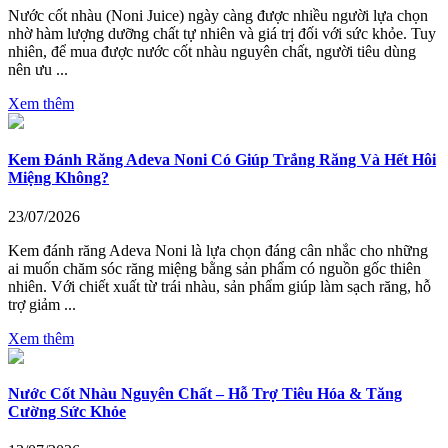
Nước cốt nhàu (Noni Juice) ngày càng được nhiều người lựa chọn
nhờ hàm lượng dưỡng chất tự nhiên và giá trị đối với sức khỏe. Tuy
nhiên, để mua được nước cốt nhàu nguyên chất, người tiêu dùng
nên ưu ...
Xem thêm
Kem Đánh Răng Adeva Noni Có Giúp Trắng Răng Và Hết Hôi
Miệng Không?
23/07/2026
Kem đánh răng Adeva Noni là lựa chọn đáng cân nhắc cho những
ai muốn chăm sóc răng miệng bằng sản phẩm có nguồn gốc thiên
nhiên. Với chiết xuất từ trái nhàu, sản phẩm giúp làm sạch răng, hỗ
trợ giảm ...
Xem thêm
Nước Cốt Nhàu Nguyên Chất – Hỗ Trợ Tiêu Hóa & Tăng
Cường Sức Khỏe