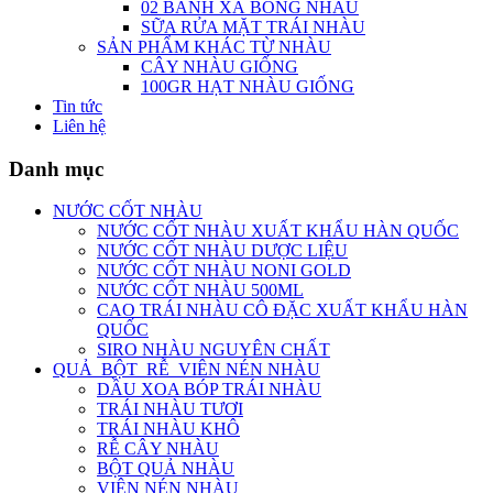
02 BÁNH XÀ BÔNG NHÀU
SỮA RỬA MẶT TRÁI NHÀU
SẢN PHẨM KHÁC TỪ NHÀU
CÂY NHÀU GIỐNG
100GR HẠT NHÀU GIỐNG
Tin tức
Liên hệ
Danh mục
NƯỚC CỐT NHÀU
NƯỚC CỐT NHÀU XUẤT KHẨU HÀN QUỐC
NƯỚC CỐT NHÀU DƯỢC LIỆU
NƯỚC CỐT NHÀU NONI GOLD
NƯỚC CỐT NHÀU 500ML
CAO TRÁI NHÀU CÔ ĐẶC XUẤT KHẨU HÀN
QUỐC
SIRO NHÀU NGUYÊN CHẤT
QUẢ_BỘT_RỄ_VIÊN NÉN NHÀU
DẦU XOA BÓP TRÁI NHÀU
TRÁI NHÀU TƯƠI
TRÁI NHÀU KHÔ
RỄ CÂY NHÀU
BỘT QUẢ NHÀU
VIÊN NÉN NHÀU