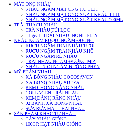
MẬT ONG NHÀU
NHÀU NGÂM MẬT ONG HŨ 1 LÍT
NHÀU NGÂM MẬT ONG XUẤT KHẨU 1 LÍT
NHÀU NGÂM MẬT ONG XUẤT KHẨU 500ML
TRÀ_THẠCH NHÀU
TRÀ NHÀU TÚI LỌC
THẠCH TRÁI NHÀU_NONI JELLY
NHÀU NGÂM RƯỢU_NGÂM ĐƯỜNG
RƯỢU NGÂM TRÁI NHÀU TƯƠI
RƯỢU NGÂM TRÁI NHÀU KHÔ
RƯỢU NGÂM RỄ NHÀU
TRÁI NHÀU NGÂM ĐƯỜNG MÍA
NHÀU TƯƠI NGÂM ĐƯỜNG PHÈN
MỸ PHẨM NHÀU
XÀ BÔNG NHÀU COCOSAVON
XÀ BÔNG NHÀU ADEVA
KEM CHỐNG NẮNG NHÀU
COLLAGEN TRÁI NHÀU
KEM ĐÁNH RĂNG NHÀU
02 BÁNH XÀ BÔNG NHÀU
SỮA RỬA MẶT TRÁI NHÀU
SẢN PHẨM KHÁC TỪ NHÀU
CÂY NHÀU GIỐNG
100GR HẠT NHÀU GIỐNG