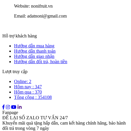
Website: nonifruit.vn
Email: adatnoni@gmail.com
Hỗ trợ khách hàng
Hướng dẫn mua hàng
Hướng dẫn thanh toán
Hướng dẫn giao nhận
Hướng dẫn đổi trả, hoàn tiền
Lượt truy cập
Online: 2
Hôm nay : 347
Hôm qua : 370
Tổng cộng : 354108
Fanpage
ĐỂ LẠI SỐ ZALO TƯ VẤN 24/7
Khuyến mãi quà tặng hấp dẫn, cam kết hàng chính hãng, bảo hành
đổi trả trong vòng 7 ngày