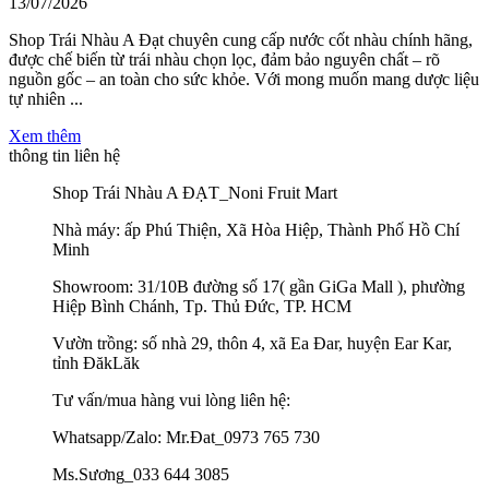
13/07/2026
Shop Trái Nhàu A Đạt chuyên cung cấp nước cốt nhàu chính hãng,
được chế biến từ trái nhàu chọn lọc, đảm bảo nguyên chất – rõ
nguồn gốc – an toàn cho sức khỏe. Với mong muốn mang dược liệu
tự nhiên ...
Xem thêm
thông tin liên hệ
Shop Trái Nhàu A ĐẠT_Noni Fruit Mart
Nhà máy: ấp Phú Thiện, Xã Hòa Hiệp, Thành Phố Hồ Chí
Minh
Showroom: 31/10B đường số 17( gần GiGa Mall ), phường
Hiệp Bình Chánh, Tp. Thủ Đức, TP. HCM
Vườn trồng: số nhà 29, thôn 4, xã Ea Đar, huyện Ear Kar,
tỉnh ĐăkLăk
Tư vấn/mua hàng vui lòng liên hệ:
Whatsapp/Zalo: Mr.Đat_0973 765 730
Ms.Sương_033 644 3085