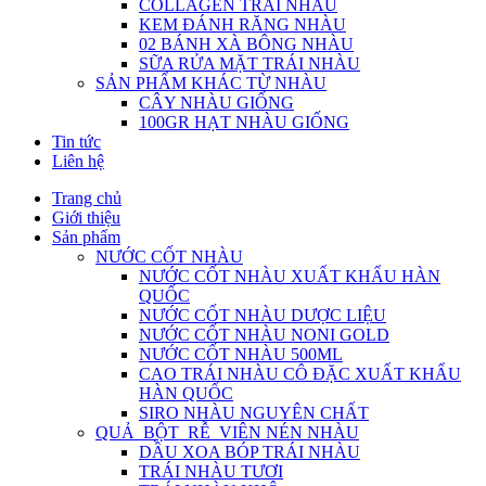
COLLAGEN TRÁI NHÀU
KEM ĐÁNH RĂNG NHÀU
02 BÁNH XÀ BÔNG NHÀU
SỮA RỬA MẶT TRÁI NHÀU
SẢN PHẨM KHÁC TỪ NHÀU
CÂY NHÀU GIỐNG
100GR HẠT NHÀU GIỐNG
Tin tức
Liên hệ
Trang chủ
Giới thiệu
Sản phẩm
NƯỚC CỐT NHÀU
NƯỚC CỐT NHÀU XUẤT KHẨU HÀN
QUỐC
NƯỚC CỐT NHÀU DƯỢC LIỆU
NƯỚC CỐT NHÀU NONI GOLD
NƯỚC CỐT NHÀU 500ML
CAO TRÁI NHÀU CÔ ĐẶC XUẤT KHẨU
HÀN QUỐC
SIRO NHÀU NGUYÊN CHẤT
QUẢ_BỘT_RỄ_VIÊN NÉN NHÀU
DẦU XOA BÓP TRÁI NHÀU
TRÁI NHÀU TƯƠI