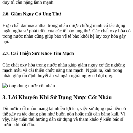
duy trì cân nặng lành mạnh.
2.6. Giảm Nguy Cơ Ung Thư
Hợp chất damnacanthal trong nhàu được chứng minh có tác dụng
ngăn ngừa sự phát triển của các tế bào ung thư. Các chất oxy hóa có
trong nước nhàu cũng giúp bảo vệ tế bào khỏi hệ lụy oxy hóa gây
hại.
2.7. Cải Thiện Sức Khỏe Tim Mạch
Các chất oxy hóa trong nước nhàu giúp giảm nguy cơ tắc nghẽng
mạch máu và cải thiện chức năng tim mạch. Ngoài ra, kali trong
nhàu giúp ổn định huyết áp và ngăn ngừa nguy cơ đột quỵ.
3. Lời Khuyến Khi Sử Dụng Nược Cốt Nhàu
Dù nước cốt nhàu mang lại nhiều lợi ích, việc sử dụng quá liều có
thể gây ra tác dụng phụ như buồn nôn hoặc mẫt cân bằng kali. Vì
vậy, hãy tuân thủ hướng dẫn sử dụng và tham khảo ý kiến bác sĩ
trước khi bắt đầu.