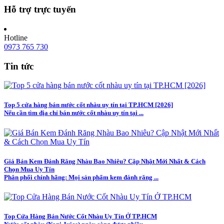
Hỗ trợ trực tuyến
Hotline
0973 765 730
Tin tức
Top 5 cửa hàng bán nước cốt nhàu uy tín tại TP.HCM [2026]
Nếu cần tìm địa chỉ bán nước cốt nhàu uy tín tại ...
Giá Bán Kem Đánh Răng Nhàu Bao Nhiêu? Cập Nhật Mới Nhất & Cách
Chọn Mua Uy Tín
Phân phối chính hãng: Mọi sản phẩm kem đánh răng ...
Top Cửa Hàng Bán Nước Cốt Nhàu Uy Tín Ở TP.HCM