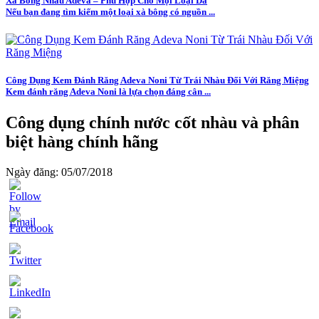
Xà Bông Nhàu Adeva – Phù Hợp Cho Mọi Loại Da
Nếu bạn đang tìm kiếm một loại xà bông có nguồn ...
Công Dụng Kem Đánh Răng Adeva Noni Từ Trái Nhàu Đối Với Răng Miệng
Kem đánh răng Adeva Noni là lựa chọn đáng cân ...
Công dụng chính nước cốt nhàu và phân
biệt hàng chính hãng
Ngày đăng: 05/07/2018