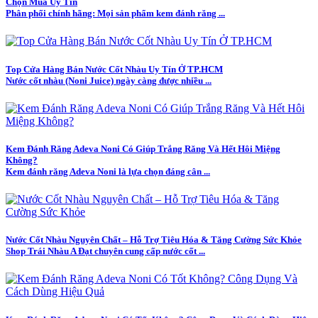
Chọn Mua Uy Tín
Phân phối chính hãng: Mọi sản phẩm kem đánh răng ...
Top Cửa Hàng Bán Nước Cốt Nhàu Uy Tín Ở TP.HCM
Nước cốt nhàu (Noni Juice) ngày càng được nhiều ...
Kem Đánh Răng Adeva Noni Có Giúp Trắng Răng Và Hết Hôi Miệng
Không?
Kem đánh răng Adeva Noni là lựa chọn đáng cân ...
Nước Cốt Nhàu Nguyên Chất – Hỗ Trợ Tiêu Hóa & Tăng Cường Sức Khỏe
Shop Trái Nhàu A Đạt chuyên cung cấp nước cốt ...