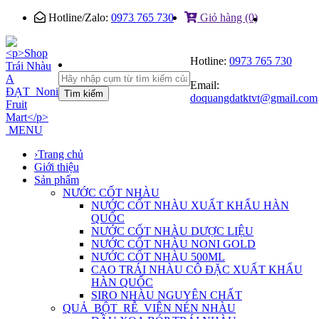
Hotline/Zalo:
0973 765 730
Giỏ hàng (0)
Hotline:
0973 765 730
Email:
Tìm kiếm
doquangdatktvt@gmail.com
MENU
›
Trang chủ
Giới thiệu
Sản phẩm
NƯỚC CỐT NHÀU
NƯỚC CỐT NHÀU XUẤT KHẨU HÀN
QUỐC
NƯỚC CỐT NHÀU DƯỢC LIỆU
NƯỚC CỐT NHÀU NONI GOLD
NƯỚC CỐT NHÀU 500ML
CAO TRÁI NHÀU CÔ ĐẶC XUẤT KHẨU
HÀN QUỐC
SIRO NHÀU NGUYÊN CHẤT
QUẢ_BỘT_RỄ_VIÊN NÉN NHÀU