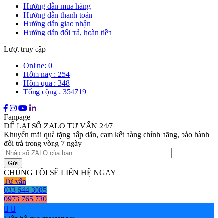
Hướng dẫn mua hàng
Hướng dẫn thanh toán
Hướng dẫn giao nhận
Hướng dẫn đổi trả, hoàn tiền
Lượt truy cập
Online: 0
Hôm nay : 254
Hôm qua : 348
Tổng cộng : 354719
Fanpage
ĐỂ LẠI SỐ ZALO TƯ VẤN 24/7
Khuyến mãi quà tặng hấp dẫn, cam kết hàng chính hãng, bảo hành
đổi trả trong vòng 7 ngày
CHÚNG TÔI SẼ LIÊN HỆ NGAY
Tư vấn
033 644 3085
0973 765 730