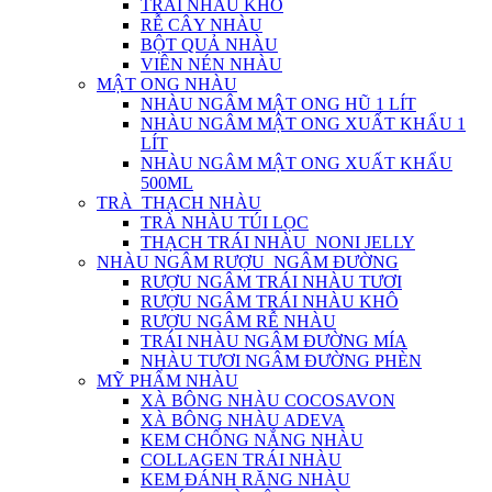
TRÁI NHÀU KHÔ
RỄ CÂY NHÀU
BỘT QUẢ NHÀU
VIÊN NÉN NHÀU
MẬT ONG NHÀU
NHÀU NGÂM MẬT ONG HŨ 1 LÍT
NHÀU NGÂM MẬT ONG XUẤT KHẨU 1
LÍT
NHÀU NGÂM MẬT ONG XUẤT KHẨU
500ML
TRÀ_THẠCH NHÀU
TRÀ NHÀU TÚI LỌC
THẠCH TRÁI NHÀU_NONI JELLY
NHÀU NGÂM RƯỢU_NGÂM ĐƯỜNG
RƯỢU NGÂM TRÁI NHÀU TƯƠI
RƯỢU NGÂM TRÁI NHÀU KHÔ
RƯỢU NGÂM RỄ NHÀU
TRÁI NHÀU NGÂM ĐƯỜNG MÍA
NHÀU TƯƠI NGÂM ĐƯỜNG PHÈN
MỸ PHẨM NHÀU
XÀ BÔNG NHÀU COCOSAVON
XÀ BÔNG NHÀU ADEVA
KEM CHỐNG NẮNG NHÀU
COLLAGEN TRÁI NHÀU
KEM ĐÁNH RĂNG NHÀU