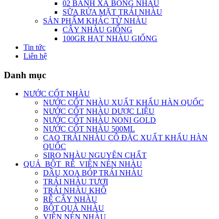
02 BÁNH XÀ BÔNG NHÀU
SỮA RỬA MẶT TRÁI NHÀU
SẢN PHẨM KHÁC TỪ NHÀU
CÂY NHÀU GIỐNG
100GR HẠT NHÀU GIỐNG
Tin tức
Liên hệ
Danh mục
NƯỚC CỐT NHÀU
NƯỚC CỐT NHÀU XUẤT KHẨU HÀN QUỐC
NƯỚC CỐT NHÀU DƯỢC LIỆU
NƯỚC CỐT NHÀU NONI GOLD
NƯỚC CỐT NHÀU 500ML
CAO TRÁI NHÀU CÔ ĐẶC XUẤT KHẨU HÀN
QUỐC
SIRO NHÀU NGUYÊN CHẤT
QUẢ_BỘT_RỄ_VIÊN NÉN NHÀU
DẦU XOA BÓP TRÁI NHÀU
TRÁI NHÀU TƯƠI
TRÁI NHÀU KHÔ
RỄ CÂY NHÀU
BỘT QUẢ NHÀU
VIÊN NÉN NHÀU