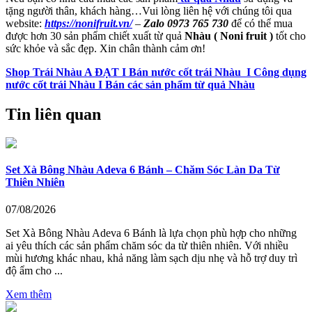
tặng người thân, khách hàng…Vui lòng liên hệ với chúng tôi qua
website:
https://nonifruit.vn/
–
Zalo 0973 765 730
để có thể mua
được hơn 30 sản phẩm chiết xuất từ quả
Nhàu ( Noni fruit )
tốt cho
sức khỏe và sắc đẹp. Xin chân thành cảm ơn!
Shop Trái Nhàu A ĐẠT I Bán nước cốt trái Nhàu I Công dụng
nước cốt trái Nhàu I Bán các sản phẩm từ quả Nhàu
Tin liên quan
Set Xà Bông Nhàu Adeva 6 Bánh – Chăm Sóc Làn Da Từ
Thiên Nhiên
07/08/2026
Set Xà Bông Nhàu Adeva 6 Bánh là lựa chọn phù hợp cho những
ai yêu thích các sản phẩm chăm sóc da từ thiên nhiên. Với nhiều
mùi hương khác nhau, khả năng làm sạch dịu nhẹ và hỗ trợ duy trì
độ ẩm cho ...
Xem thêm