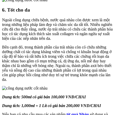
6. Tốt cho da
Ngoài công dụng chữa bệnh, nước quả nhàu còn được xem là một
trong những liệu pháp làm đẹp và chăm sóc da rất tốt. Nhiều nghiên
cứu đã cho thấy rằng, nước ép trái nhàu có chứa các thành phần hóa
học có tác dụng kích thích sản xuất collagen và ngăn ngừa sự xuất
hiện của các nếp nhăn trên da.
Bên cạnh đó, trong thành phần của trái nhàu còn có chứa những
dưỡng chất có tác dụng kháng viêm và chống vi khuẩn hoạt động ở
cấp độ tế bào và rất hữu ích trong việc chữa các chứng rối loạn da
khác nhau bao gồm có mụn trứng cá, dị ứng da, nổi mề đay hay
thậm chí là những vết bỏng nhẹ. Ngoài ra, thành phần axit béo thiết
yếu và nồng độ cao của những thành phần có lợi trong quả nhàu
còn giúp phục hồi cũng như duy trì sự trẻ trung khỏe mạnh của làn
da.
Dung tích: 500ml có giá bán 100,000 VNĐ/CHAI
Dung tích: 1,000ml = 1 Lít có giá bán 200,000 VND/CHAI
Nếu bạn có nhu cầu mua các sản phẩm
từ quả Nhàu
sử dụng và