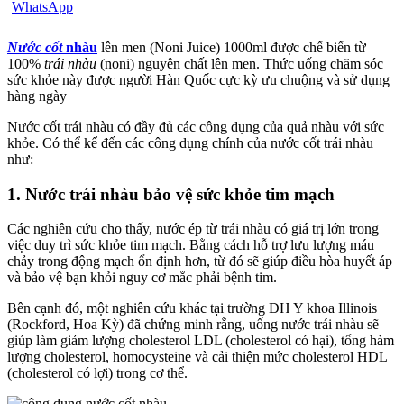
Nước cốt
nhàu
lên men (Noni Juice) 1000ml được chế biến từ
100%
trái nhàu
(noni) nguyên chất lên men. Thức uống chăm sóc
sức khỏe này được người Hàn Quốc cực kỳ ưu chuộng và sử dụng
hàng ngày
Nước cốt trái nhàu có đầy đủ các công dụng của quả nhàu với sức
khỏe. Có thể kể đến các công dụng chính của nước cốt trái nhàu
như:
1. Nước trái nhàu bảo vệ sức khỏe tim mạch
Các nghiên cứu cho thấy, nước ép từ trái nhàu có giá trị lớn trong
việc duy trì sức khỏe tim mạch. Bằng cách hỗ trợ lưu lượng máu
chảy trong động mạch ổn định hơn, từ đó sẽ giúp điều hòa huyết áp
và bảo vệ bạn khỏi nguy cơ mắc phải bệnh tim.
Bên cạnh đó, một nghiên cứu khác tại trường ĐH Y khoa Illinois
(Rockford, Hoa Kỳ) đã chứng minh rằng, uống nước trái nhàu sẽ
giúp làm giảm lượng cholesterol LDL (cholesterol có hại), tổng hàm
lượng cholesterol, homocysteine và cải thiện mức cholesterol HDL
(cholesterol có lợi) trong cơ thể.