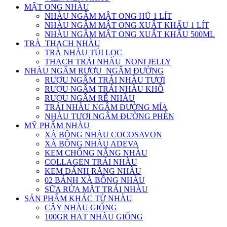
MẬT ONG NHÀU
NHÀU NGÂM MẬT ONG HŨ 1 LÍT
NHÀU NGÂM MẬT ONG XUẤT KHẨU 1 LÍT
NHÀU NGÂM MẬT ONG XUẤT KHẨU 500ML
TRÀ_THẠCH NHÀU
TRÀ NHÀU TÚI LỌC
THẠCH TRÁI NHÀU_NONI JELLY
NHÀU NGÂM RƯỢU_NGÂM ĐƯỜNG
RƯỢU NGÂM TRÁI NHÀU TƯƠI
RƯỢU NGÂM TRÁI NHÀU KHÔ
RƯỢU NGÂM RỄ NHÀU
TRÁI NHÀU NGÂM ĐƯỜNG MÍA
NHÀU TƯƠI NGÂM ĐƯỜNG PHÈN
MỸ PHẨM NHÀU
XÀ BÔNG NHÀU COCOSAVON
XÀ BÔNG NHÀU ADEVA
KEM CHỐNG NẮNG NHÀU
COLLAGEN TRÁI NHÀU
KEM ĐÁNH RĂNG NHÀU
02 BÁNH XÀ BÔNG NHÀU
SỮA RỬA MẶT TRÁI NHÀU
SẢN PHẨM KHÁC TỪ NHÀU
CÂY NHÀU GIỐNG
100GR HẠT NHÀU GIỐNG