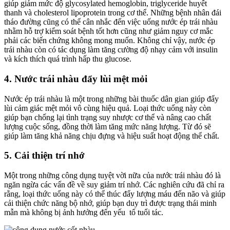
giúp giảm mức độ glycosylated hemoglobin, triglyceride huyết
thanh và cholesterol lipoprotein trong cơ thể. Những bệnh nhân đái
tháo đường cũng có thể cân nhắc đến việc uống nước ép trái nhàu
nhằm hỗ trợ kiểm soát bệnh tốt hơn cũng như giảm nguy cơ mắc
phải các biến chứng không mong muốn. Không chỉ vậy, nước ép
trái nhàu còn có tác dụng làm tăng cường độ nhạy cảm với insulin
và kích thích quá trình hấp thu glucose.
4. Nước trái nhàu đẩy lùi mệt mỏi
Nước ép trái nhàu là một trong những bài thuốc dân gian giúp đẩy
lùi cảm giác mệt mỏi vô cùng hiệu quả. Loại thức uống này còn
giúp bạn chống lại tình trạng suy nhược cơ thể và nâng cao chất
lượng cuộc sống, đồng thời làm tăng mức năng lượng. Từ đó sẽ
giúp làm tăng khả năng chịu đựng và hiệu suất hoạt động thể chất.
5. Cải thiện trí nhớ
Một trong những công dụng tuyệt vời nữa của nước trái nhàu đó là
ngăn ngừa các vấn đề về suy giảm trí nhớ. Các nghiên cứu đã chỉ ra
rằng, loại thức uống này có thể thúc đẩy lượng máu đến não và giúp
cải thiện chức năng bộ nhớ, giúp bạn duy trì được trạng thái minh
mẫn mà không bị ảnh hưởng đến yếu tố tuổi tác.