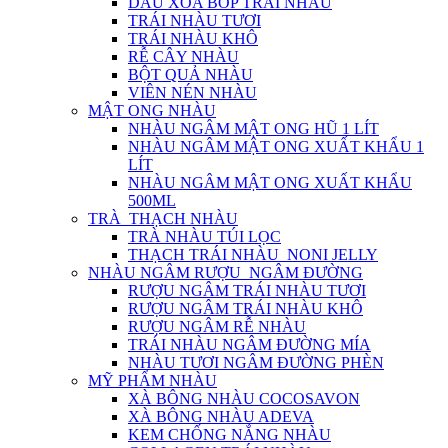
DẦU XOA BÓP TRÁI NHÀU
TRÁI NHÀU TƯƠI
TRÁI NHÀU KHÔ
RỄ CÂY NHÀU
BỘT QUẢ NHÀU
VIÊN NÉN NHÀU
MẬT ONG NHÀU
NHÀU NGÂM MẬT ONG HŨ 1 LÍT
NHÀU NGÂM MẬT ONG XUẤT KHẨU 1
LÍT
NHÀU NGÂM MẬT ONG XUẤT KHẨU
500ML
TRÀ_THẠCH NHÀU
TRÀ NHÀU TÚI LỌC
THẠCH TRÁI NHÀU_NONI JELLY
NHÀU NGÂM RƯỢU_NGÂM ĐƯỜNG
RƯỢU NGÂM TRÁI NHÀU TƯƠI
RƯỢU NGÂM TRÁI NHÀU KHÔ
RƯỢU NGÂM RỄ NHÀU
TRÁI NHÀU NGÂM ĐƯỜNG MÍA
NHÀU TƯƠI NGÂM ĐƯỜNG PHÈN
MỸ PHẨM NHÀU
XÀ BÔNG NHÀU COCOSAVON
XÀ BÔNG NHÀU ADEVA
KEM CHỐNG NẮNG NHÀU