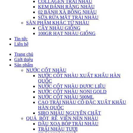
COLLAGEN TRÁI NHÀU
KEM ĐÁNH RĂNG NHÀU
02 BÁNH XÀ BÔNG NHÀU
SỮA RỬA MẶT TRÁI NHÀU
SẢN PHẨM KHÁC TỪ NHÀU
CÂY NHÀU GIỐNG
100GR HẠT NHÀU GIỐNG
Tin tức
Liên hệ
Trang chủ
Giới thiệu
Sản phẩm
NƯỚC CỐT NHÀU
NƯỚC CỐT NHÀU XUẤT KHẨU HÀN
QUỐC
NƯỚC CỐT NHÀU DƯỢC LIỆU
NƯỚC CỐT NHÀU NONI GOLD
NƯỚC CỐT NHÀU 500ML
CAO TRÁI NHÀU CÔ ĐẶC XUẤT KHẨU
HÀN QUỐC
SIRO NHÀU NGUYÊN CHẤT
QUẢ_BỘT_RỄ_VIÊN NÉN NHÀU
DẦU XOA BÓP TRÁI NHÀU
TRÁI NHÀU TƯƠI