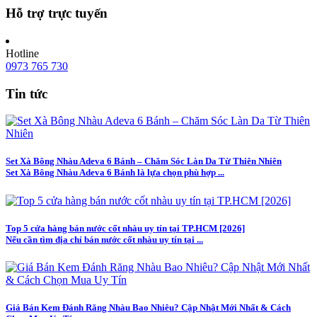
Hỗ trợ trực tuyến
Hotline
0973 765 730
Tin tức
Set Xà Bông Nhàu Adeva 6 Bánh – Chăm Sóc Làn Da Từ Thiên Nhiên
Set Xà Bông Nhàu Adeva 6 Bánh là lựa chọn phù hợp ...
Top 5 cửa hàng bán nước cốt nhàu uy tín tại TP.HCM [2026]
Nếu cần tìm địa chỉ bán nước cốt nhàu uy tín tại ...
Giá Bán Kem Đánh Răng Nhàu Bao Nhiêu? Cập Nhật Mới Nhất & Cách