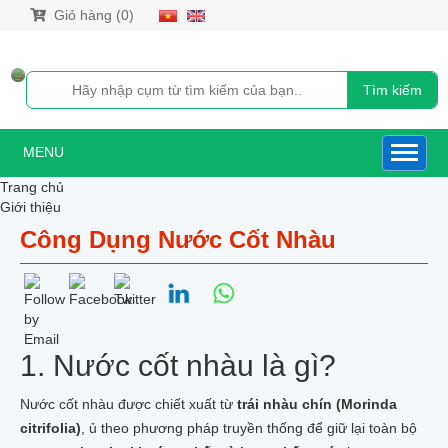
Giỏ hàng (0)
Tìm kiếm
MENU
Trang chủ
Giới thiệu
Sản phẩm
Công Dụng Nước Cốt Nhàu
NƯỚC CỐT NHÀU
NƯỚC CỐT NHÀU XUẤT KHẨU HÀN QUỐC
NƯỚC CỐT NHÀU DƯỢC LIỆU
NƯỚC CỐT NHÀU NONI GOLD
NƯỚC CỐT NHÀU 500ML
CAO TRÁI NHÀU CÔ ĐẶC XUẤT KHẨU HÀN QUỐC
1. Nước cốt nhàu là gì?
SIRO NHÀU NGUYÊN CHẤT
QUẢ_BỘT_RỄ_VIÊN NÉN NHÀU
Nước cốt nhàu được chiết xuất từ
trái nhàu chín (Morinda
DẦU XOA BÓP TRÁI NHÀU
TRÁI NHÀU TƯƠI
citrifolia)
, ủ theo phương pháp truyền thống để giữ lại toàn bộ
TRÁI NHÀU KHÔ