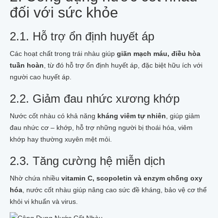
02 BÁNH XÀ BÔNG NHÀU
đối với sức khỏe
SỮA RỬA MẶT TRÁI NHÀU
SẢN PHẨM KHÁC TỪ NHÀU
2.1. Hỗ trợ ổn định huyết áp
CÂY NHÀU GIỐNG
100GR HẠT NHÀU GIỐNG
Các hoạt chất trong trái nhàu giúp
giãn mạch máu, điều hòa
Tin tức
Liên hệ
tuần hoàn
, từ đó hỗ trợ ổn định huyết áp, đặc biệt hữu ích với
người cao huyết áp.
2.2. Giảm đau nhức xương khớp
Nước cốt nhàu có khả năng
kháng viêm tự nhiên
, giúp giảm
đau nhức cơ – khớp, hỗ trợ những người bị thoái hóa, viêm
khớp hay thường xuyên mệt mỏi.
2.3. Tăng cường hệ miễn dịch
Nhờ chứa nhiều
vitamin C, scopoletin và enzym chống oxy
hóa
, nước cốt nhàu giúp nâng cao sức đề kháng, bảo vệ cơ thể
khỏi vi khuẩn và virus.