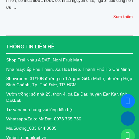
nhiên, để mua được nước cốt nhàu nguyên chất, người tiêu dùng nên
ưu ...
Xem thêm
THÔNG TIN LIÊN HỆ
Shop Trái Nhàu A ĐẠT_Noni Fruit Mart
Nhà máy: ấp Phú Thiện, Xã Hòa Hiệp, Thành Phố Hồ Chí Minh
Showroom: 31/10B đường số 17( gần GiGa Mall ), phường Hiệp
Bình Chánh, Tp. Thủ Đức, TP. HCM
Vườn trồng: số nhà 29, thôn 4, xã Ea Đar, huyện Ear Kar, tỉnh
ĐăkLăk
Tư vấn/mua hàng vui lòng liên hệ:
Whatsapp/Zalo: Mr.Đat_0973 765 730
Ms.Sương_033 644 3085
Website: nonifruit.vn