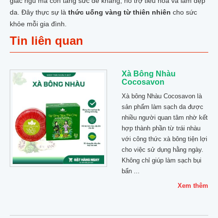
giấc ngủ mà còn tăng sức đề kháng, hỗ trợ tiêu hóa và làm đẹp
da. Đây thực sự là
thức uống vàng từ thiên nhiên
cho sức
khỏe mỗi gia đình.
Tin liên quan
Xà Bông Nhàu
Cocosavon
Xà bông Nhàu Cocosavon là
sản phẩm làm sạch da được
nhiều người quan tâm nhờ kết
hợp thành phần từ trái nhàu
với công thức xà bông tiện lợi
cho việc sử dụng hằng ngày.
Không chỉ giúp làm sạch bụi
bẩn ...
Xem thêm