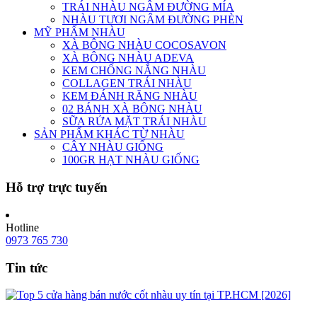
TRÁI NHÀU NGÂM ĐƯỜNG MÍA
NHÀU TƯƠI NGÂM ĐƯỜNG PHÈN
MỸ PHẨM NHÀU
XÀ BÔNG NHÀU COCOSAVON
XÀ BÔNG NHÀU ADEVA
KEM CHỐNG NẮNG NHÀU
COLLAGEN TRÁI NHÀU
KEM ĐÁNH RĂNG NHÀU
02 BÁNH XÀ BÔNG NHÀU
SỮA RỬA MẶT TRÁI NHÀU
SẢN PHẨM KHÁC TỪ NHÀU
CÂY NHÀU GIỐNG
100GR HẠT NHÀU GIỐNG
Hỗ trợ trực tuyến
Hotline
0973 765 730
Tin tức