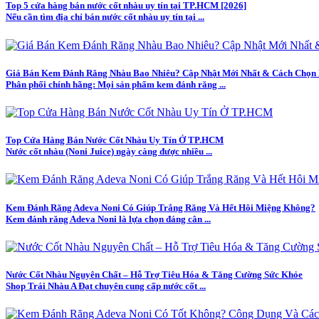
Top 5 cửa hàng bán nước cốt nhàu uy tín tại TP.HCM [2026]
Nếu cần tìm địa chỉ bán nước cốt nhàu uy tín tại ...
Giá Bán Kem Đánh Răng Nhàu Bao Nhiêu? Cập Nhật Mới Nhất & Cách Chọn
Phân phối chính hãng: Mọi sản phẩm kem đánh răng ...
Top Cửa Hàng Bán Nước Cốt Nhàu Uy Tín Ở TP.HCM
Nước cốt nhàu (Noni Juice) ngày càng được nhiều ...
Kem Đánh Răng Adeva Noni Có Giúp Trắng Răng Và Hết Hôi Miệng Không?
Kem đánh răng Adeva Noni là lựa chọn đáng cân ...
Nước Cốt Nhàu Nguyên Chất – Hỗ Trợ Tiêu Hóa & Tăng Cường Sức Khỏe
Shop Trái Nhàu A Đạt chuyên cung cấp nước cốt ...