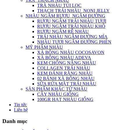
TRÀ_THẠCH NHÀU
TRÀ NHÀU TÚI LỌC
THẠCH TRÁI NHÀU_NONI JELLY
NHÀU NGÂM RƯỢU_NGÂM ĐƯỜNG
RƯỢU NGÂM TRÁI NHÀU TƯƠI
RƯỢU NGÂM TRÁI NHÀU KHÔ
RƯỢU NGÂM RỄ NHÀU
TRÁI NHÀU NGÂM ĐƯỜNG MÍA
NHÀU TƯƠI NGÂM ĐƯỜNG PHÈN
MỸ PHẨM NHÀU
XÀ BÔNG NHÀU COCOSAVON
XÀ BÔNG NHÀU ADEVA
KEM CHỐNG NẮNG NHÀU
COLLAGEN TRÁI NHÀU
KEM ĐÁNH RĂNG NHÀU
02 BÁNH XÀ BÔNG NHÀU
SỮA RỬA MẶT TRÁI NHÀU
SẢN PHẨM KHÁC TỪ NHÀU
CÂY NHÀU GIỐNG
100GR HẠT NHÀU GIỐNG
Tin tức
Liên hệ
Danh mục