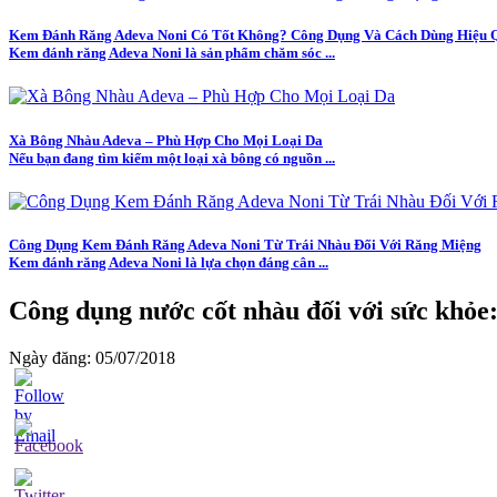
Kem Đánh Răng Adeva Noni Có Tốt Không? Công Dụng Và Cách Dùng Hiệu 
Kem đánh răng Adeva Noni là sản phẩm chăm sóc ...
Xà Bông Nhàu Adeva – Phù Hợp Cho Mọi Loại Da
Nếu bạn đang tìm kiếm một loại xà bông có nguồn ...
Công Dụng Kem Đánh Răng Adeva Noni Từ Trái Nhàu Đối Với Răng Miệng
Kem đánh răng Adeva Noni là lựa chọn đáng cân ...
Công dụng nước cốt nhàu đối với sức khỏe:
Ngày đăng: 05/07/2018