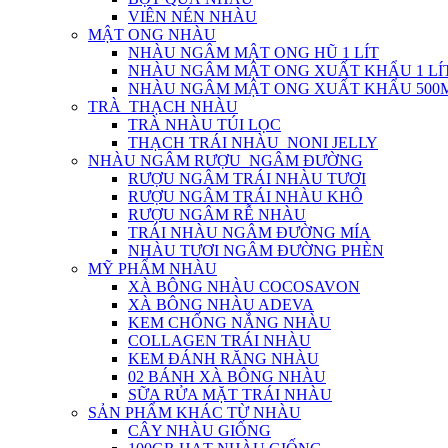
VIÊN NÉN NHÀU
MẬT ONG NHÀU
NHÀU NGÂM MẬT ONG HŨ 1 LÍT
NHÀU NGÂM MẬT ONG XUẤT KHẨU 1 LÍ
NHÀU NGÂM MẬT ONG XUẤT KHẨU 500
TRÀ_THẠCH NHÀU
TRÀ NHÀU TÚI LỌC
THẠCH TRÁI NHÀU_NONI JELLY
NHÀU NGÂM RƯỢU_NGÂM ĐƯỜNG
RƯỢU NGÂM TRÁI NHÀU TƯƠI
RƯỢU NGÂM TRÁI NHÀU KHÔ
RƯỢU NGÂM RỄ NHÀU
TRÁI NHÀU NGÂM ĐƯỜNG MÍA
NHÀU TƯƠI NGÂM ĐƯỜNG PHÈN
MỸ PHẨM NHÀU
XÀ BÔNG NHÀU COCOSAVON
XÀ BÔNG NHÀU ADEVA
KEM CHỐNG NẮNG NHÀU
COLLAGEN TRÁI NHÀU
KEM ĐÁNH RĂNG NHÀU
02 BÁNH XÀ BÔNG NHÀU
SỮA RỬA MẶT TRÁI NHÀU
SẢN PHẨM KHÁC TỪ NHÀU
CÂY NHÀU GIỐNG