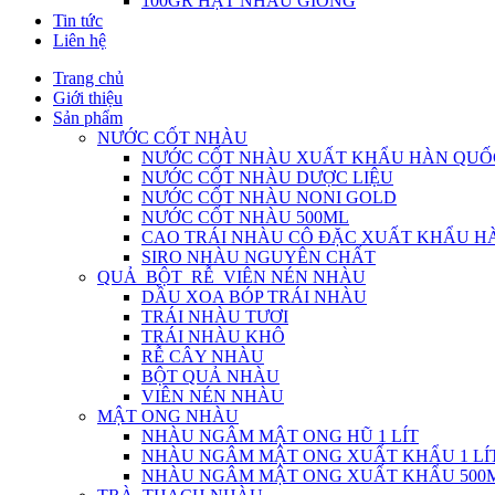
100GR HẠT NHÀU GIỐNG
Tin tức
Liên hệ
Trang chủ
Giới thiệu
Sản phẩm
NƯỚC CỐT NHÀU
NƯỚC CỐT NHÀU XUẤT KHẨU HÀN QUỐ
NƯỚC CỐT NHÀU DƯỢC LIỆU
NƯỚC CỐT NHÀU NONI GOLD
NƯỚC CỐT NHÀU 500ML
CAO TRÁI NHÀU CÔ ĐẶC XUẤT KHẨU H
SIRO NHÀU NGUYÊN CHẤT
QUẢ_BỘT_RỄ_VIÊN NÉN NHÀU
DẦU XOA BÓP TRÁI NHÀU
TRÁI NHÀU TƯƠI
TRÁI NHÀU KHÔ
RỄ CÂY NHÀU
BỘT QUẢ NHÀU
VIÊN NÉN NHÀU
MẬT ONG NHÀU
NHÀU NGÂM MẬT ONG HŨ 1 LÍT
NHÀU NGÂM MẬT ONG XUẤT KHẨU 1 LÍ
NHÀU NGÂM MẬT ONG XUẤT KHẨU 500