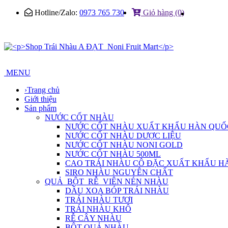
Hotline/Zalo:
0973 765 730
Giỏ hàng (0)
MENU
›
Trang chủ
Giới thiệu
Sản phẩm
NƯỚC CỐT NHÀU
NƯỚC CỐT NHÀU XUẤT KHẨU HÀN QUỐ
NƯỚC CỐT NHÀU DƯỢC LIỆU
NƯỚC CỐT NHÀU NONI GOLD
NƯỚC CỐT NHÀU 500ML
CAO TRÁI NHÀU CÔ ĐẶC XUẤT KHẨU H
SIRO NHÀU NGUYÊN CHẤT
QUẢ_BỘT_RỄ_VIÊN NÉN NHÀU
DẦU XOA BÓP TRÁI NHÀU
TRÁI NHÀU TƯƠI
TRÁI NHÀU KHÔ
RỄ CÂY NHÀU
BỘT QUẢ NHÀU