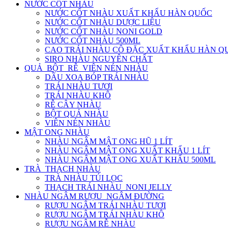
NƯỚC CỐT NHÀU
NƯỚC CỐT NHÀU XUẤT KHẨU HÀN QUỐC
NƯỚC CỐT NHÀU DƯỢC LIỆU
NƯỚC CỐT NHÀU NONI GOLD
NƯỚC CỐT NHÀU 500ML
CAO TRÁI NHÀU CÔ ĐẶC XUẤT KHẨU HÀN Q
SIRO NHÀU NGUYÊN CHẤT
QUẢ_BỘT_RỄ_VIÊN NÉN NHÀU
DẦU XOA BÓP TRÁI NHÀU
TRÁI NHÀU TƯƠI
TRÁI NHÀU KHÔ
RỄ CÂY NHÀU
BỘT QUẢ NHÀU
VIÊN NÉN NHÀU
MẬT ONG NHÀU
NHÀU NGÂM MẬT ONG HŨ 1 LÍT
NHÀU NGÂM MẬT ONG XUẤT KHẨU 1 LÍT
NHÀU NGÂM MẬT ONG XUẤT KHẨU 500ML
TRÀ_THẠCH NHÀU
TRÀ NHÀU TÚI LỌC
THẠCH TRÁI NHÀU_NONI JELLY
NHÀU NGÂM RƯỢU_NGÂM ĐƯỜNG
RƯỢU NGÂM TRÁI NHÀU TƯƠI
RƯỢU NGÂM TRÁI NHÀU KHÔ
RƯỢU NGÂM RỄ NHÀU