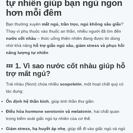
tự nhiên giúp bạn ngủ ngon
hơn mỗi đêm
Bạn thường xuyên
mất ngủ, trằn trọc, ngủ không sâu giấc
?
Thay vì phụ thuộc vào thuốc an thần, nhiều người đã tìm đến
nước cốt nhàu
– thức uống thiên nhiên đang được tin dùng
nhờ khả năng
hỗ trợ giấc ngủ sâu, giảm stress và phục hồi
năng lượng tự nhiên
💤
1. Vì sao nước cốt nhàu giúp hỗ
trợ mất ngủ?
Trái nhàu (Noni) chứa nhiều
scopoletin
, một hoạt chất quý có
tác dụng:
Ổn định hệ thần kinh
, giúp tinh thần thư giãn.
Điều hòa hormone serotonin và melatonin
, hai chất quan
trọng kiểm soát giấc ngủ tự nhiên của cơ thể.
Giảm stress, hạ huyết áp nhẹ
, giúp dễ đi vào giấc ngủ và ngủ