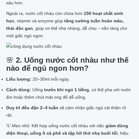
sâu hơn.
Ngoài ra, nước cốt nhàu còn chứa hơn
150 hoạt chất sinh
học
, vitamin và enzyme giúp
tăng cường tuần hoàn máu,
thải độc gan
, giúp cơ thể nhẹ nhàng, dễ chịu – nền tảng cho
một giấc ngủ ngon.
🌸
2. Uống nước cốt nhàu như thế
nào để ngủ ngon hơn?
Liều lượng:
20–30ml mỗi ngày.
Cách dùng:
Uống
trước khi ngủ 1 tiếng
, có thể pha với nước
ấm hoặc thêm chút mật ong để dễ uống.
Duy trì đều đặn 2–4 tuần
sẽ cảm nhận giấc ngủ cải thiện rõ
rệt.
💡
Mẹo nhỏ:
Kết hợp uống nước cốt nhàu với việc
giảm dùng
điện thoại, uống ít cà phê và tập hít thở nhẹ buổi tối
, hiệu