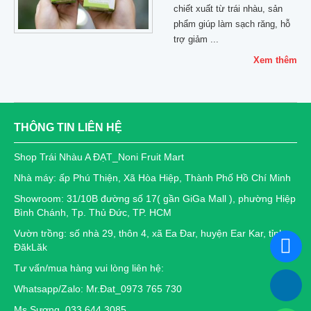
chiết xuất từ trái nhàu, sản
phẩm giúp làm sạch răng, hỗ
trợ giảm ...
Xem thêm
THÔNG TIN LIÊN HỆ
Shop Trái Nhàu A ĐẠT_Noni Fruit Mart
Nhà máy: ấp Phú Thiện, Xã Hòa Hiệp, Thành Phố Hồ Chí Minh
Showroom: 31/10B đường số 17( gần GiGa Mall ), phường Hiệp
Bình Chánh, Tp. Thủ Đức, TP. HCM
Vườn trồng: số nhà 29, thôn 4, xã Ea Đar, huyện Ear Kar, tỉnh
ĐăkLăk
Tư vấn/mua hàng vui lòng liên hệ:
Whatsapp/Zalo: Mr.Đat_0973 765 730
Ms.Sương_033 644 3085