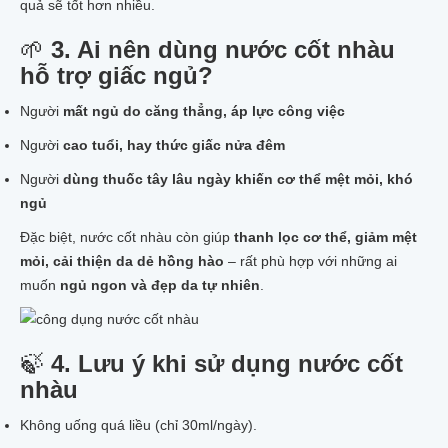
quả sẽ tốt hơn nhiều.
🌱
3. Ai nên dùng nước cốt nhàu
hỗ trợ giấc ngủ?
Người
mất ngủ do căng thẳng, áp lực công việc
Người
cao tuổi, hay thức giấc nửa đêm
Người
dùng thuốc tây lâu ngày khiến cơ thể mệt mỏi, khó
ngủ
Đặc biệt, nước cốt nhàu còn giúp
thanh lọc cơ thể, giảm mệt
mỏi, cải thiện da dẻ hồng hào
– rất phù hợp với những ai
muốn
ngủ ngon và đẹp da tự nhiên
.
🍃
4. Lưu ý khi sử dụng nước cốt
nhàu
Không uống quá liều (chỉ 30ml/ngày).