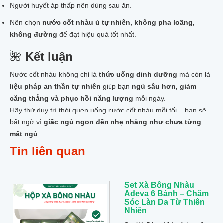
Người huyết áp thấp nên dùng sau ăn.
Nên chọn
nước cốt nhàu ủ tự nhiên, không pha loãng,
không đường
để đạt hiệu quả tốt nhất.
🌺
Kết luận
Nước cốt nhàu không chỉ là
thức uống dinh dưỡng
mà còn là
liệu pháp an thần tự nhiên
giúp bạn
ngủ sâu hơn, giảm
căng thẳng và phục hồi năng lượng
mỗi ngày.
Hãy thử duy trì thói quen uống nước cốt nhàu mỗi tối – bạn sẽ
bất ngờ vì
giấc ngủ ngon đến nhẹ nhàng như chưa từng
mất ngủ
.
Tin liên quan
Set Xà Bông Nhàu
Adeva 6 Bánh – Chăm
Sóc Làn Da Từ Thiên
Nhiên