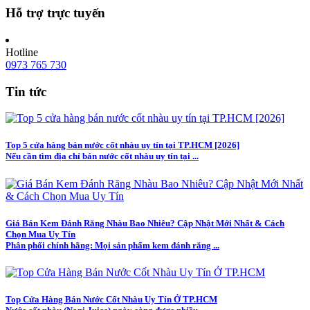
Hỗ trợ trực tuyến
Hotline
0973 765 730
Tin tức
Top 5 cửa hàng bán nước cốt nhàu uy tín tại TP.HCM [2026]
Nếu cần tìm địa chỉ bán nước cốt nhàu uy tín tại ...
Giá Bán Kem Đánh Răng Nhàu Bao Nhiêu? Cập Nhật Mới Nhất & Cách
Chọn Mua Uy Tín
Phân phối chính hãng: Mọi sản phẩm kem đánh răng ...
Top Cửa Hàng Bán Nước Cốt Nhàu Uy Tín Ở TP.HCM