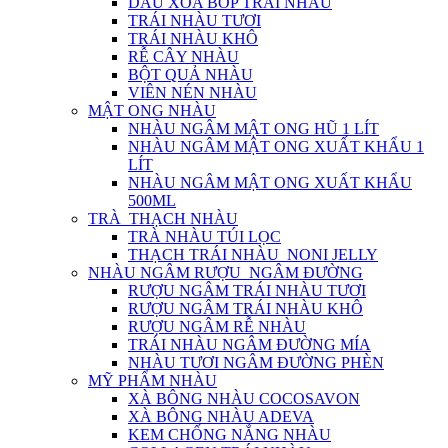
DẦU XOA BÓP TRÁI NHÀU
TRÁI NHÀU TƯƠI
TRÁI NHÀU KHÔ
RỄ CÂY NHÀU
BỘT QUẢ NHÀU
VIÊN NÉN NHÀU
MẬT ONG NHÀU
NHÀU NGÂM MẬT ONG HŨ 1 LÍT
NHÀU NGÂM MẬT ONG XUẤT KHẨU 1
LÍT
NHÀU NGÂM MẬT ONG XUẤT KHẨU
500ML
TRÀ_THẠCH NHÀU
TRÀ NHÀU TÚI LỌC
THẠCH TRÁI NHÀU_NONI JELLY
NHÀU NGÂM RƯỢU_NGÂM ĐƯỜNG
RƯỢU NGÂM TRÁI NHÀU TƯƠI
RƯỢU NGÂM TRÁI NHÀU KHÔ
RƯỢU NGÂM RỄ NHÀU
TRÁI NHÀU NGÂM ĐƯỜNG MÍA
NHÀU TƯƠI NGÂM ĐƯỜNG PHÈN
MỸ PHẨM NHÀU
XÀ BÔNG NHÀU COCOSAVON
XÀ BÔNG NHÀU ADEVA
KEM CHỐNG NẮNG NHÀU