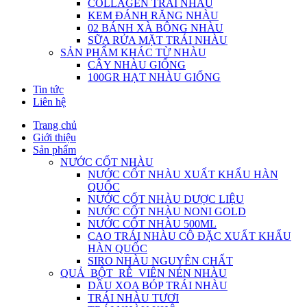
COLLAGEN TRÁI NHÀU
KEM ĐÁNH RĂNG NHÀU
02 BÁNH XÀ BÔNG NHÀU
SỮA RỬA MẶT TRÁI NHÀU
SẢN PHẨM KHÁC TỪ NHÀU
CÂY NHÀU GIỐNG
100GR HẠT NHÀU GIỐNG
Tin tức
Liên hệ
Trang chủ
Giới thiệu
Sản phẩm
NƯỚC CỐT NHÀU
NƯỚC CỐT NHÀU XUẤT KHẨU HÀN
QUỐC
NƯỚC CỐT NHÀU DƯỢC LIỆU
NƯỚC CỐT NHÀU NONI GOLD
NƯỚC CỐT NHÀU 500ML
CAO TRÁI NHÀU CÔ ĐẶC XUẤT KHẨU
HÀN QUỐC
SIRO NHÀU NGUYÊN CHẤT
QUẢ_BỘT_RỄ_VIÊN NÉN NHÀU
DẦU XOA BÓP TRÁI NHÀU
TRÁI NHÀU TƯƠI