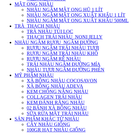
MẬT ONG NHÀU
NHÀU NGÂM MẬT ONG HŨ 1 LÍT
NHÀU NGÂM MẬT ONG XUẤT KHẨU 1 LÍT
NHÀU NGÂM MẬT ONG XUẤT KHẨU 500ML
TRÀ_THẠCH NHÀU
TRÀ NHÀU TÚI LỌC
THẠCH TRÁI NHÀU_NONI JELLY
NHÀU NGÂM RƯỢU_NGÂM ĐƯỜNG
RƯỢU NGÂM TRÁI NHÀU TƯƠI
RƯỢU NGÂM TRÁI NHÀU KHÔ
RƯỢU NGÂM RỄ NHÀU
TRÁI NHÀU NGÂM ĐƯỜNG MÍA
NHÀU TƯƠI NGÂM ĐƯỜNG PHÈN
MỸ PHẨM NHÀU
XÀ BÔNG NHÀU COCOSAVON
XÀ BÔNG NHÀU ADEVA
KEM CHỐNG NẮNG NHÀU
COLLAGEN TRÁI NHÀU
KEM ĐÁNH RĂNG NHÀU
02 BÁNH XÀ BÔNG NHÀU
SỮA RỬA MẶT TRÁI NHÀU
SẢN PHẨM KHÁC TỪ NHÀU
CÂY NHÀU GIỐNG
100GR HẠT NHÀU GIỐNG