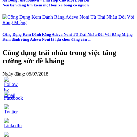
Xà Bông Nhàu Adeva – Phù Hợp Cho Mọi Loại Da
Nếu bạn đang tìm kiếm một loại xà bông có nguồn ...
Công Dụng Kem Đánh Răng Adeva Noni Từ Trái Nhàu Đối Với Răng Miệng
Kem đánh răng Adeva Noni là lựa chọn đáng cân ...
Công dụng trái nhàu trong việc tăng
cường sức đề kháng
Ngày đăng: 05/07/2018