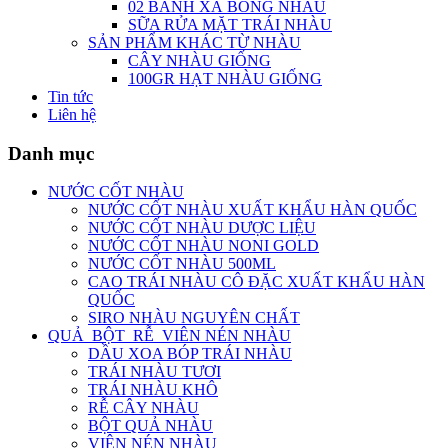
02 BÁNH XÀ BÔNG NHÀU
SỮA RỬA MẶT TRÁI NHÀU
SẢN PHẨM KHÁC TỪ NHÀU
CÂY NHÀU GIỐNG
100GR HẠT NHÀU GIỐNG
Tin tức
Liên hệ
Danh mục
NƯỚC CỐT NHÀU
NƯỚC CỐT NHÀU XUẤT KHẨU HÀN QUỐC
NƯỚC CỐT NHÀU DƯỢC LIỆU
NƯỚC CỐT NHÀU NONI GOLD
NƯỚC CỐT NHÀU 500ML
CAO TRÁI NHÀU CÔ ĐẶC XUẤT KHẨU HÀN
QUỐC
SIRO NHÀU NGUYÊN CHẤT
QUẢ_BỘT_RỄ_VIÊN NÉN NHÀU
DẦU XOA BÓP TRÁI NHÀU
TRÁI NHÀU TƯƠI
TRÁI NHÀU KHÔ
RỄ CÂY NHÀU
BỘT QUẢ NHÀU
VIÊN NÉN NHÀU