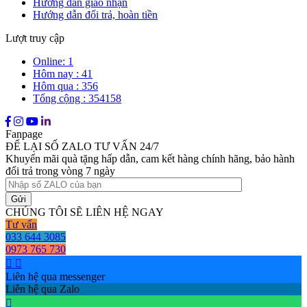
Hướng dẫn giao nhận
Hướng dẫn đổi trả, hoàn tiền
Lượt truy cập
Online: 1
Hôm nay : 41
Hôm qua : 356
Tổng cộng : 354158
Fanpage
ĐỂ LẠI SỐ ZALO TƯ VẤN 24/7
Khuyến mãi quà tặng hấp dẫn, cam kết hàng chính hãng, bảo hành
đổi trả trong vòng 7 ngày
CHÚNG TÔI SẼ LIÊN HỆ NGAY
Tư vấn
033 644 3085
0973 765 730
Liên hệ qua messenger
Liên hệ qua Zalo