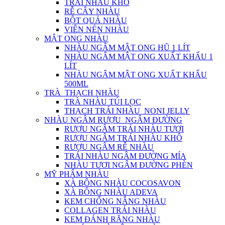
TRÁI NHÀU KHÔ
RỄ CÂY NHÀU
BỘT QUẢ NHÀU
VIÊN NÉN NHÀU
MẬT ONG NHÀU
NHÀU NGÂM MẬT ONG HŨ 1 LÍT
NHÀU NGÂM MẬT ONG XUẤT KHẨU 1
LÍT
NHÀU NGÂM MẬT ONG XUẤT KHẨU
500ML
TRÀ_THẠCH NHÀU
TRÀ NHÀU TÚI LỌC
THẠCH TRÁI NHÀU_NONI JELLY
NHÀU NGÂM RƯỢU_NGÂM ĐƯỜNG
RƯỢU NGÂM TRÁI NHÀU TƯƠI
RƯỢU NGÂM TRÁI NHÀU KHÔ
RƯỢU NGÂM RỄ NHÀU
TRÁI NHÀU NGÂM ĐƯỜNG MÍA
NHÀU TƯƠI NGÂM ĐƯỜNG PHÈN
MỸ PHẨM NHÀU
XÀ BÔNG NHÀU COCOSAVON
XÀ BÔNG NHÀU ADEVA
KEM CHỐNG NẮNG NHÀU
COLLAGEN TRÁI NHÀU
KEM ĐÁNH RĂNG NHÀU