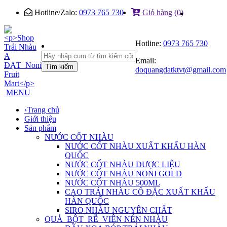
Hotline/Zalo:
0973 765 730
Giỏ hàng (0)
Hotline:
0973 765 730
Email:
Tìm kiếm
doquangdatktvt@gmail.com
MENU
›
Trang chủ
Giới thiệu
Sản phẩm
NƯỚC CỐT NHÀU
NƯỚC CỐT NHÀU XUẤT KHẨU HÀN
QUỐC
NƯỚC CỐT NHÀU DƯỢC LIỆU
NƯỚC CỐT NHÀU NONI GOLD
NƯỚC CỐT NHÀU 500ML
CAO TRÁI NHÀU CÔ ĐẶC XUẤT KHẨU
HÀN QUỐC
SIRO NHÀU NGUYÊN CHẤT
QUẢ_BỘT_RỄ_VIÊN NÉN NHÀU