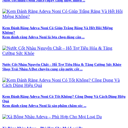
Nước cốt nhàu (Noni Juice) ngày càng được nhiều ...
Kem Đánh Răng Adeva Noni Có Giúp Trắng Răng Và Hết Hôi Miệng
Không?
Kem đánh răng Adeva Noni là lựa chọn đáng cân ...
Nước Cốt Nhàu Nguyên Chất – Hỗ Trợ Tiêu Hóa & Tăng Cường Sức Khỏe
Shop Trái Nhàu A Đạt chuyên cung cấp nước cốt ...
Kem Đánh Răng Adeva Noni Có Tốt Không? Công Dụng Và Cách Dùng Hiệu
Quả
Kem đánh răng Adeva Noni là sản phẩm chăm sóc ...