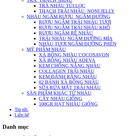
TRÀ_THẠCH NHÀU
TRÀ NHÀU TÚI LỌC
THẠCH TRÁI NHÀU_NONI JELLY
NHÀU NGÂM RƯỢU_NGÂM ĐƯỜNG
RƯỢU NGÂM TRÁI NHÀU TƯƠI
RƯỢU NGÂM TRÁI NHÀU KHÔ
RƯỢU NGÂM RỄ NHÀU
TRÁI NHÀU NGÂM ĐƯỜNG MÍA
NHÀU TƯƠI NGÂM ĐƯỜNG PHÈN
MỸ PHẨM NHÀU
XÀ BÔNG NHÀU COCOSAVON
XÀ BÔNG NHÀU ADEVA
KEM CHỐNG NẮNG NHÀU
COLLAGEN TRÁI NHÀU
KEM ĐÁNH RĂNG NHÀU
02 BÁNH XÀ BÔNG NHÀU
SỮA RỬA MẶT TRÁI NHÀU
SẢN PHẨM KHÁC TỪ NHÀU
CÂY NHÀU GIỐNG
100GR HẠT NHÀU GIỐNG
Tin tức
Liên hệ
Danh mục