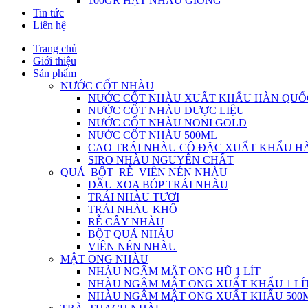
100GR HẠT NHÀU GIỐNG
Tin tức
Liên hệ
Trang chủ
Giới thiệu
Sản phẩm
NƯỚC CỐT NHÀU
NƯỚC CỐT NHÀU XUẤT KHẨU HÀN QUỐ
NƯỚC CỐT NHÀU DƯỢC LIỆU
NƯỚC CỐT NHÀU NONI GOLD
NƯỚC CỐT NHÀU 500ML
CAO TRÁI NHÀU CÔ ĐẶC XUẤT KHẨU H
SIRO NHÀU NGUYÊN CHẤT
QUẢ_BỘT_RỄ_VIÊN NÉN NHÀU
DẦU XOA BÓP TRÁI NHÀU
TRÁI NHÀU TƯƠI
TRÁI NHÀU KHÔ
RỄ CÂY NHÀU
BỘT QUẢ NHÀU
VIÊN NÉN NHÀU
MẬT ONG NHÀU
NHÀU NGÂM MẬT ONG HŨ 1 LÍT
NHÀU NGÂM MẬT ONG XUẤT KHẨU 1 LÍ
NHÀU NGÂM MẬT ONG XUẤT KHẨU 500