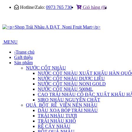
Hotline/Zalo:
0973 765 730
Giỏ hàng (0)
MENU
›
Trang chủ
Giới thiệu
Sản phẩm
NƯỚC CỐT NHÀU
NƯỚC CỐT NHÀU XUẤT KHẨU HÀN QUỐ
NƯỚC CỐT NHÀU DƯỢC LIỆU
NƯỚC CỐT NHÀU NONI GOLD
NƯỚC CỐT NHÀU 500ML
CAO TRÁI NHÀU CÔ ĐẶC XUẤT KHẨU H
SIRO NHÀU NGUYÊN CHẤT
QUẢ_BỘT_RỄ_VIÊN NÉN NHÀU
DẦU XOA BÓP TRÁI NHÀU
TRÁI NHÀU TƯƠI
TRÁI NHÀU KHÔ
RỄ CÂY NHÀU
BỘT QUẢ NHÀU