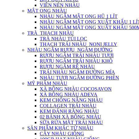
VIÊN NÉN NHÀU
MẬT ONG NHÀU
NHÀU NGÂM MẬT ONG HŨ 1 LÍT
NHÀU NGÂM MẬT ONG XUẤT KHẨU 1 LÍ
NHÀU NGÂM MẬT ONG XUẤT KHẨU 500
TRÀ_THẠCH NHÀU
TRÀ NHÀU TÚI LỌC
THẠCH TRÁI NHÀU_NONI JELLY
NHÀU NGÂM RƯỢU_NGÂM ĐƯỜNG
RƯỢU NGÂM TRÁI NHÀU TƯƠI
RƯỢU NGÂM TRÁI NHÀU KHÔ
RƯỢU NGÂM RỄ NHÀU
TRÁI NHÀU NGÂM ĐƯỜNG MÍA
NHÀU TƯƠI NGÂM ĐƯỜNG PHÈN
MỸ PHẨM NHÀU
XÀ BÔNG NHÀU COCOSAVON
XÀ BÔNG NHÀU ADEVA
KEM CHỐNG NẮNG NHÀU
COLLAGEN TRÁI NHÀU
KEM ĐÁNH RĂNG NHÀU
02 BÁNH XÀ BÔNG NHÀU
SỮA RỬA MẶT TRÁI NHÀU
SẢN PHẨM KHÁC TỪ NHÀU
CÂY NHÀU GIỐNG