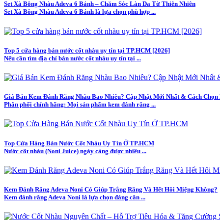
Set Xà Bông Nhàu Adeva 6 Bánh – Chăm Sóc Làn Da Từ Thiên Nhiên
Set Xà Bông Nhàu Adeva 6 Bánh là lựa chọn phù hợp ...
Top 5 cửa hàng bán nước cốt nhàu uy tín tại TP.HCM [2026]
Nếu cần tìm địa chỉ bán nước cốt nhàu uy tín tại ...
Giá Bán Kem Đánh Răng Nhàu Bao Nhiêu? Cập Nhật Mới Nhất & Cách Chọn
Phân phối chính hãng: Mọi sản phẩm kem đánh răng ...
Top Cửa Hàng Bán Nước Cốt Nhàu Uy Tín Ở TP.HCM
Nước cốt nhàu (Noni Juice) ngày càng được nhiều ...
Kem Đánh Răng Adeva Noni Có Giúp Trắng Răng Và Hết Hôi Miệng Không?
Kem đánh răng Adeva Noni là lựa chọn đáng cân ...