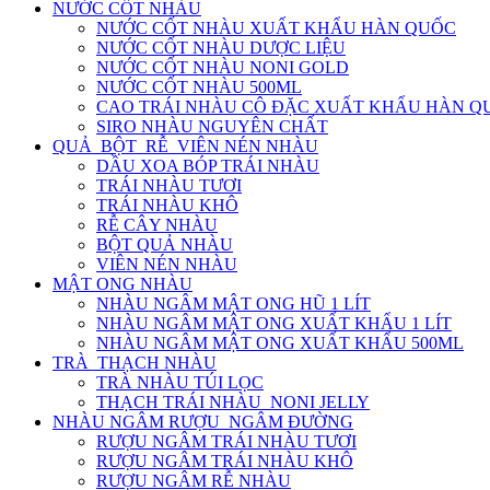
NƯỚC CỐT NHÀU
NƯỚC CỐT NHÀU XUẤT KHẨU HÀN QUỐC
NƯỚC CỐT NHÀU DƯỢC LIỆU
NƯỚC CỐT NHÀU NONI GOLD
NƯỚC CỐT NHÀU 500ML
CAO TRÁI NHÀU CÔ ĐẶC XUẤT KHẨU HÀN Q
SIRO NHÀU NGUYÊN CHẤT
QUẢ_BỘT_RỄ_VIÊN NÉN NHÀU
DẦU XOA BÓP TRÁI NHÀU
TRÁI NHÀU TƯƠI
TRÁI NHÀU KHÔ
RỄ CÂY NHÀU
BỘT QUẢ NHÀU
VIÊN NÉN NHÀU
MẬT ONG NHÀU
NHÀU NGÂM MẬT ONG HŨ 1 LÍT
NHÀU NGÂM MẬT ONG XUẤT KHẨU 1 LÍT
NHÀU NGÂM MẬT ONG XUẤT KHẨU 500ML
TRÀ_THẠCH NHÀU
TRÀ NHÀU TÚI LỌC
THẠCH TRÁI NHÀU_NONI JELLY
NHÀU NGÂM RƯỢU_NGÂM ĐƯỜNG
RƯỢU NGÂM TRÁI NHÀU TƯƠI
RƯỢU NGÂM TRÁI NHÀU KHÔ
RƯỢU NGÂM RỄ NHÀU