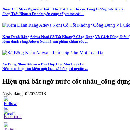
Nước Cốt Nhàu Nguyên Chất – Hỗ Trợ Tiêu Hóa & Tăng Cường Sức Khỏe
Shop Trái Nhàu A Đạt chuyên cung cấp nước cốt ...
Kem Đánh Răng Adeva Noni Có Tốt Không? Công Dụng Và Cách Dùng Hiệu 
Kem đánh răng Adeva Noni là sản phẩm chăm sóc ...
Xà Bông Nhàu Adeva – Phù Hợp Cho Mọi Loại Da
Nếu bạn đang tìm kiếm một loại xà bông có nguồn ...
Hiệu quả bất ngờ nước cốt nhàu_công dụn
Ngày đăng: 05/07/2018