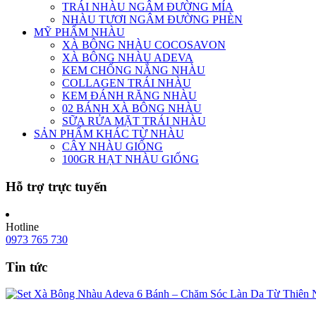
TRÁI NHÀU NGÂM ĐƯỜNG MÍA
NHÀU TƯƠI NGÂM ĐƯỜNG PHÈN
MỸ PHẨM NHÀU
XÀ BÔNG NHÀU COCOSAVON
XÀ BÔNG NHÀU ADEVA
KEM CHỐNG NẮNG NHÀU
COLLAGEN TRÁI NHÀU
KEM ĐÁNH RĂNG NHÀU
02 BÁNH XÀ BÔNG NHÀU
SỮA RỬA MẶT TRÁI NHÀU
SẢN PHẨM KHÁC TỪ NHÀU
CÂY NHÀU GIỐNG
100GR HẠT NHÀU GIỐNG
Hỗ trợ trực tuyến
Hotline
0973 765 730
Tin tức