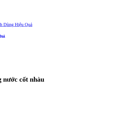
Quả
g nước cốt nhàu