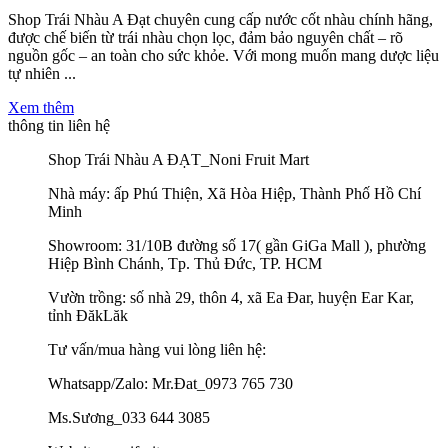
Shop Trái Nhàu A Đạt chuyên cung cấp nước cốt nhàu chính hãng,
được chế biến từ trái nhàu chọn lọc, đảm bảo nguyên chất – rõ
nguồn gốc – an toàn cho sức khỏe. Với mong muốn mang dược liệu
tự nhiên ...
Xem thêm
thông tin liên hệ
Shop Trái Nhàu A ĐẠT_Noni Fruit Mart
Nhà máy: ấp Phú Thiện, Xã Hòa Hiệp, Thành Phố Hồ Chí
Minh
Showroom: 31/10B đường số 17( gần GiGa Mall ), phường
Hiệp Bình Chánh, Tp. Thủ Đức, TP. HCM
Vườn trồng: số nhà 29, thôn 4, xã Ea Đar, huyện Ear Kar,
tỉnh ĐăkLăk
Tư vấn/mua hàng vui lòng liên hệ:
Whatsapp/Zalo: Mr.Đat_0973 765 730
Ms.Sương_033 644 3085