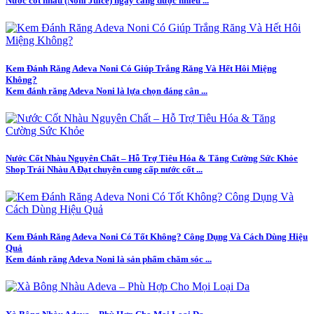
Nước cốt nhàu (Noni Juice) ngày càng được nhiều ...
Kem Đánh Răng Adeva Noni Có Giúp Trắng Răng Và Hết Hôi Miệng
Không?
Kem đánh răng Adeva Noni là lựa chọn đáng cân ...
Nước Cốt Nhàu Nguyên Chất – Hỗ Trợ Tiêu Hóa & Tăng Cường Sức Khỏe
Shop Trái Nhàu A Đạt chuyên cung cấp nước cốt ...
Kem Đánh Răng Adeva Noni Có Tốt Không? Công Dụng Và Cách Dùng Hiệu
Quả
Kem đánh răng Adeva Noni là sản phẩm chăm sóc ...