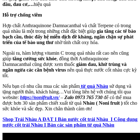
đầu, đau cơ,…
hiệu quả
Hỗ trợ chống viêm
Hợp chất Anthraquinone Damnacanthal và chất Terpene có trong
quả nhàu là một trong những chất đặc biệt giúp
gia tăng các tế bào
bạch cầu, thúc đẩy hệ miễn dịch đề kháng, ngăn chặn sự phát
triển của tế bào ung thư
nhờ tính chất oxy hóa.
Ngoài ra, hàm lượng vitamin C trong quả nhàu rất cao nên cũng
giúp
tăng cường sức khỏe
, đồng thời Anthraquinone
Damnacanthal cũng được xem thuốc
giảm đau, khử trùng và
ngăn ngừa các căn bệnh virus
nên quả thực nước cốt nhàu cực kỳ
tốt.
Nếu bạn có nhu cầu mua các sản phẩm
từ quả Nhàu
sử dụng và
tặng người thân, khách hàng…Vui lòng liên hệ với chúng tôi qua
website:
https://nonifruit.vn/
–
Zalo 0973 765 730
để có thể mua
được hơn 30 sản phẩm chiết xuất từ quả
Nhàu ( Noni fruit )
tốt cho
sức khỏe và sắc đẹp. Xin chân thành cảm ơn!
Shop Trái Nhàu A ĐẠT I Bán nước cốt trái Nhàu I Công dụng
nước cốt trái Nhàu I Bán các sản phẩm từ quả Nhàu