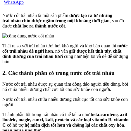
Nước cốt trái nhàu là một sản phẩm
được tạo ra từ những
trái nhàu chín được ngâm trong một khoảng thời gian
, sau đó
được
chắt lọc ra thành nước cốt
.
Thật ra so với trái nhàu tươi hơi khó ngửi và khó bảo quản thì
nước
cốt trái nhàu dễ ngửi hơn
, nó vẫn
giữ được hết tinh túy, chất
dinh dưỡng của trái nhau tươi
cũng như tiện lợi và dễ dễ sử dụng
hơn.
2. Các thành phần có trong nước cốt trái nhàu
Nước cốt trái nhàu được sự quan tâm đông đảo người tiêu dùng, bởi
nó chứa nhiều dưỡng chất cực tốt cho sức khỏe con người.
Nước cốt trái nhàu chứa nhiều dưỡng chất cực tốt cho sức khỏe con
người
Thành phần tốt trong trái nhàu có thể kể ra như
beta-carotene, axit
linoleic, magie, canxi, kali, protein và các loại vitamin B, vitamin
C
có hỗ trợ
hệ miễn dịch tốt hơn và chống lại các chất oxy hóa,
ngăn ngừa ung thư.