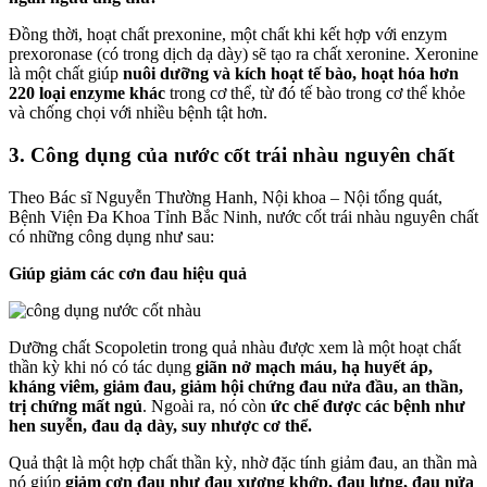
Đồng thời, hoạt chất prexonine, một chất khi kết hợp với enzym
prexoronase (có trong dịch dạ dày) sẽ tạo ra chất xeronine. Xeronine
là một chất giúp
nuôi dưỡng và kích hoạt tế bào, hoạt hóa hơn
220 loại enzyme khác
trong cơ thể, từ đó tế bào trong cơ thể khỏe
và chống chọi với nhiều bệnh tật hơn.
3. Công dụng của nước cốt trái nhàu nguyên chất
Theo Bác sĩ Nguyễn Thường Hanh, Nội khoa – Nội tổng quát,
Bệnh Viện Đa Khoa Tỉnh Bắc Ninh, nước cốt trái nhàu nguyên chất
có những công dụng như sau:
Giúp giảm các cơn đau hiệu quả
Dưỡng chất Scopoletin trong quả nhàu được xem là một hoạt chất
thần kỳ khi nó có tác dụng
giãn nở mạch máu, hạ huyết áp,
kháng viêm, giảm đau, giảm hội chứng đau nửa đầu, an thần,
trị chứng mất ngủ
. Ngoài ra, nó còn
ức chế được các bệnh như
hen suyễn, đau dạ dày, suy nhược cơ thể.
Quả thật là một hợp chất thần kỳ, nhờ đặc tính giảm đau, an thần mà
nó giúp
giảm cơn đau như đau xương khớp, đau lưng, đau nửa