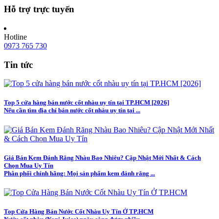
Hỗ trợ trực tuyến
Hotline
0973 765 730
Tin tức
Top 5 cửa hàng bán nước cốt nhàu uy tín tại TP.HCM [2026]
Nếu cần tìm địa chỉ bán nước cốt nhàu uy tín tại ...
Giá Bán Kem Đánh Răng Nhàu Bao Nhiêu? Cập Nhật Mới Nhất & Cách
Chọn Mua Uy Tín
Phân phối chính hãng: Mọi sản phẩm kem đánh răng ...
Top Cửa Hàng Bán Nước Cốt Nhàu Uy Tín Ở TP.HCM