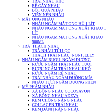
TRÁI NHÀU KHÔ
RỄ CÂY NHÀU
BỘT QUẢ NHÀU
VIÊN NÉN NHÀU
MẬT ONG NHÀU
NHÀU NGÂM MẬT ONG HŨ 1 LÍT
NHÀU NGÂM MẬT ONG XUẤT KHẨU 1
LÍT
NHÀU NGÂM MẬT ONG XUẤT KHẨU
500ML
TRÀ_THẠCH NHÀU
TRÀ NHÀU TÚI LỌC
THẠCH TRÁI NHÀU_NONI JELLY
NHÀU NGÂM RƯỢU_NGÂM ĐƯỜNG
RƯỢU NGÂM TRÁI NHÀU TƯƠI
RƯỢU NGÂM TRÁI NHÀU KHÔ
RƯỢU NGÂM RỄ NHÀU
TRÁI NHÀU NGÂM ĐƯỜNG MÍA
NHÀU TƯƠI NGÂM ĐƯỜNG PHÈN
MỸ PHẨM NHÀU
XÀ BÔNG NHÀU COCOSAVON
XÀ BÔNG NHÀU ADEVA
KEM CHỐNG NẮNG NHÀU
COLLAGEN TRÁI NHÀU
KEM ĐÁNH RĂNG NHÀU