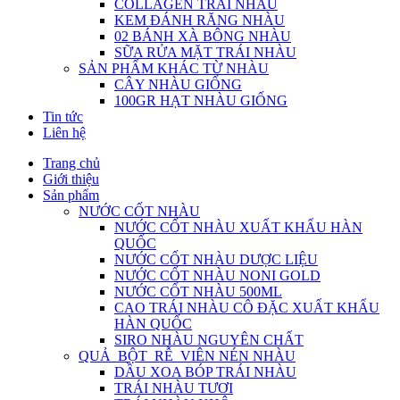
COLLAGEN TRÁI NHÀU
KEM ĐÁNH RĂNG NHÀU
02 BÁNH XÀ BÔNG NHÀU
SỮA RỬA MẶT TRÁI NHÀU
SẢN PHẨM KHÁC TỪ NHÀU
CÂY NHÀU GIỐNG
100GR HẠT NHÀU GIỐNG
Tin tức
Liên hệ
Trang chủ
Giới thiệu
Sản phẩm
NƯỚC CỐT NHÀU
NƯỚC CỐT NHÀU XUẤT KHẨU HÀN
QUỐC
NƯỚC CỐT NHÀU DƯỢC LIỆU
NƯỚC CỐT NHÀU NONI GOLD
NƯỚC CỐT NHÀU 500ML
CAO TRÁI NHÀU CÔ ĐẶC XUẤT KHẨU
HÀN QUỐC
SIRO NHÀU NGUYÊN CHẤT
QUẢ_BỘT_RỄ_VIÊN NÉN NHÀU
DẦU XOA BÓP TRÁI NHÀU
TRÁI NHÀU TƯƠI