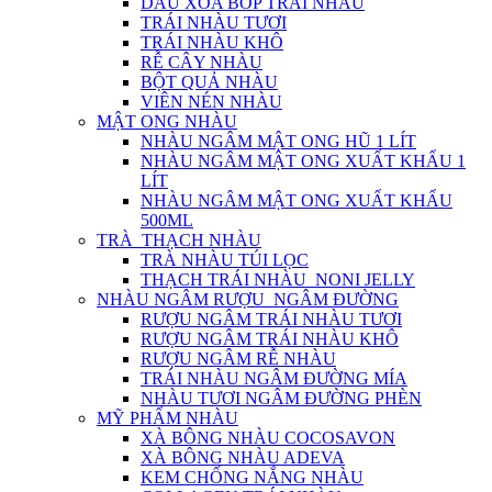
DẦU XOA BÓP TRÁI NHÀU
TRÁI NHÀU TƯƠI
TRÁI NHÀU KHÔ
RỄ CÂY NHÀU
BỘT QUẢ NHÀU
VIÊN NÉN NHÀU
MẬT ONG NHÀU
NHÀU NGÂM MẬT ONG HŨ 1 LÍT
NHÀU NGÂM MẬT ONG XUẤT KHẨU 1
LÍT
NHÀU NGÂM MẬT ONG XUẤT KHẨU
500ML
TRÀ_THẠCH NHÀU
TRÀ NHÀU TÚI LỌC
THẠCH TRÁI NHÀU_NONI JELLY
NHÀU NGÂM RƯỢU_NGÂM ĐƯỜNG
RƯỢU NGÂM TRÁI NHÀU TƯƠI
RƯỢU NGÂM TRÁI NHÀU KHÔ
RƯỢU NGÂM RỄ NHÀU
TRÁI NHÀU NGÂM ĐƯỜNG MÍA
NHÀU TƯƠI NGÂM ĐƯỜNG PHÈN
MỸ PHẨM NHÀU
XÀ BÔNG NHÀU COCOSAVON
XÀ BÔNG NHÀU ADEVA
KEM CHỐNG NẮNG NHÀU