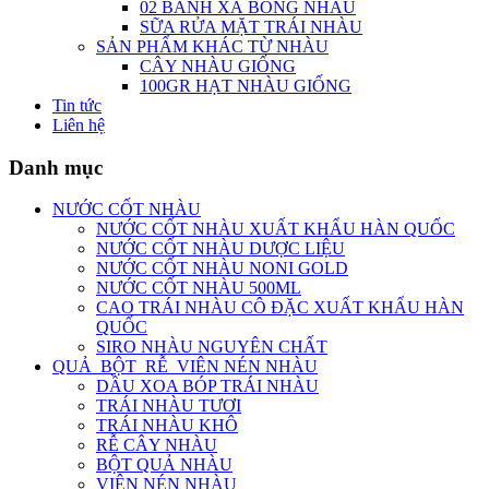
02 BÁNH XÀ BÔNG NHÀU
SỮA RỬA MẶT TRÁI NHÀU
SẢN PHẨM KHÁC TỪ NHÀU
CÂY NHÀU GIỐNG
100GR HẠT NHÀU GIỐNG
Tin tức
Liên hệ
Danh mục
NƯỚC CỐT NHÀU
NƯỚC CỐT NHÀU XUẤT KHẨU HÀN QUỐC
NƯỚC CỐT NHÀU DƯỢC LIỆU
NƯỚC CỐT NHÀU NONI GOLD
NƯỚC CỐT NHÀU 500ML
CAO TRÁI NHÀU CÔ ĐẶC XUẤT KHẨU HÀN
QUỐC
SIRO NHÀU NGUYÊN CHẤT
QUẢ_BỘT_RỄ_VIÊN NÉN NHÀU
DẦU XOA BÓP TRÁI NHÀU
TRÁI NHÀU TƯƠI
TRÁI NHÀU KHÔ
RỄ CÂY NHÀU
BỘT QUẢ NHÀU
VIÊN NÉN NHÀU