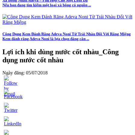
Xà Bông Nhàu Adeva – Phù Hợp Cho Mọi Loại Da
Nếu bạn đang tìm kiếm một loại xà bông có nguồn ...
Công Dụng Kem Đánh Răng Adeva Noni Từ Trái Nhàu Đối Với Răng Miệng
Kem đánh răng Adeva Noni là lựa chọn đáng cân ...
Lợi ích khi dùng nước cốt nhàu_Công
dụng nước cốt nhàu
Ngày đăng: 05/07/2018