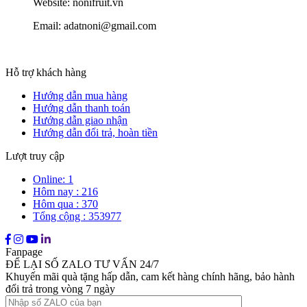
Website: nonifruit.vn
Email: adatnoni@gmail.com
Hỗ trợ khách hàng
Hướng dẫn mua hàng
Hướng dẫn thanh toán
Hướng dẫn giao nhận
Hướng dẫn đổi trả, hoàn tiền
Lượt truy cập
Online: 1
Hôm nay : 216
Hôm qua : 370
Tổng cộng : 353977
Fanpage
ĐỂ LẠI SỐ ZALO TƯ VẤN 24/7
Khuyến mãi quà tặng hấp dẫn, cam kết hàng chính hãng, bảo hành
đổi trả trong vòng 7 ngày