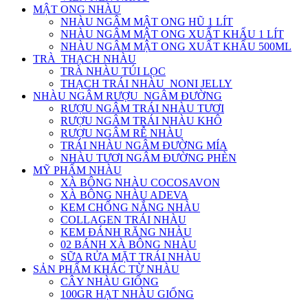
MẬT ONG NHÀU
NHÀU NGÂM MẬT ONG HŨ 1 LÍT
NHÀU NGÂM MẬT ONG XUẤT KHẨU 1 LÍT
NHÀU NGÂM MẬT ONG XUẤT KHẨU 500ML
TRÀ_THẠCH NHÀU
TRÀ NHÀU TÚI LỌC
THẠCH TRÁI NHÀU_NONI JELLY
NHÀU NGÂM RƯỢU_NGÂM ĐƯỜNG
RƯỢU NGÂM TRÁI NHÀU TƯƠI
RƯỢU NGÂM TRÁI NHÀU KHÔ
RƯỢU NGÂM RỄ NHÀU
TRÁI NHÀU NGÂM ĐƯỜNG MÍA
NHÀU TƯƠI NGÂM ĐƯỜNG PHÈN
MỸ PHẨM NHÀU
XÀ BÔNG NHÀU COCOSAVON
XÀ BÔNG NHÀU ADEVA
KEM CHỐNG NẮNG NHÀU
COLLAGEN TRÁI NHÀU
KEM ĐÁNH RĂNG NHÀU
02 BÁNH XÀ BÔNG NHÀU
SỮA RỬA MẶT TRÁI NHÀU
SẢN PHẨM KHÁC TỪ NHÀU
CÂY NHÀU GIỐNG
100GR HẠT NHÀU GIỐNG