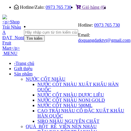
Hotline/Zalo:
0973 765 730
Giỏ hàng (0)
Hotline:
0973 765 730
Email:
Tìm kiếm
doquangdatktvt@gmail.com
MENU
›
Trang chủ
Giới thiệu
Sản phẩm
NƯỚC CỐT NHÀU
NƯỚC CỐT NHÀU XUẤT KHẨU HÀN
QUỐC
NƯỚC CỐT NHÀU DƯỢC LIỆU
NƯỚC CỐT NHÀU NONI GOLD
NƯỚC CỐT NHÀU 500ML
CAO TRÁI NHÀU CÔ ĐẶC XUẤT KHẨU
HÀN QUỐC
SIRO NHÀU NGUYÊN CHẤT
QUẢ_BỘT_RỄ_VIÊN NÉN NHÀU