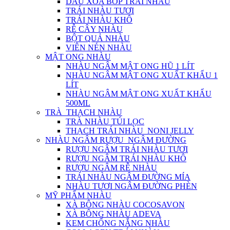
DẦU XOA BÓP TRÁI NHÀU
TRÁI NHÀU TƯƠI
TRÁI NHÀU KHÔ
RỄ CÂY NHÀU
BỘT QUẢ NHÀU
VIÊN NÉN NHÀU
MẬT ONG NHÀU
NHÀU NGÂM MẬT ONG HŨ 1 LÍT
NHÀU NGÂM MẬT ONG XUẤT KHẨU 1
LÍT
NHÀU NGÂM MẬT ONG XUẤT KHẨU
500ML
TRÀ_THẠCH NHÀU
TRÀ NHÀU TÚI LỌC
THẠCH TRÁI NHÀU_NONI JELLY
NHÀU NGÂM RƯỢU_NGÂM ĐƯỜNG
RƯỢU NGÂM TRÁI NHÀU TƯƠI
RƯỢU NGÂM TRÁI NHÀU KHÔ
RƯỢU NGÂM RỄ NHÀU
TRÁI NHÀU NGÂM ĐƯỜNG MÍA
NHÀU TƯƠI NGÂM ĐƯỜNG PHÈN
MỸ PHẨM NHÀU
XÀ BÔNG NHÀU COCOSAVON
XÀ BÔNG NHÀU ADEVA
KEM CHỐNG NẮNG NHÀU