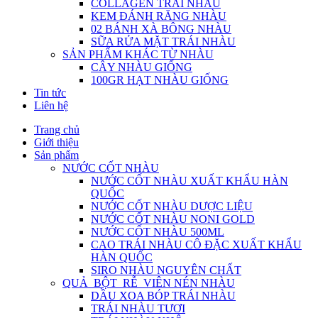
COLLAGEN TRÁI NHÀU
KEM ĐÁNH RĂNG NHÀU
02 BÁNH XÀ BÔNG NHÀU
SỮA RỬA MẶT TRÁI NHÀU
SẢN PHẨM KHÁC TỪ NHÀU
CÂY NHÀU GIỐNG
100GR HẠT NHÀU GIỐNG
Tin tức
Liên hệ
Trang chủ
Giới thiệu
Sản phẩm
NƯỚC CỐT NHÀU
NƯỚC CỐT NHÀU XUẤT KHẨU HÀN
QUỐC
NƯỚC CỐT NHÀU DƯỢC LIỆU
NƯỚC CỐT NHÀU NONI GOLD
NƯỚC CỐT NHÀU 500ML
CAO TRÁI NHÀU CÔ ĐẶC XUẤT KHẨU
HÀN QUỐC
SIRO NHÀU NGUYÊN CHẤT
QUẢ_BỘT_RỄ_VIÊN NÉN NHÀU
DẦU XOA BÓP TRÁI NHÀU
TRÁI NHÀU TƯƠI