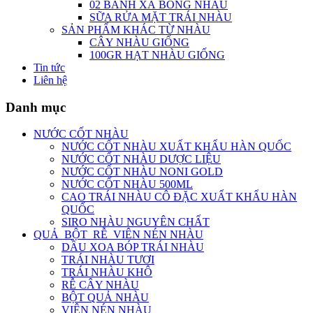
02 BÁNH XÀ BÔNG NHÀU
SỮA RỬA MẶT TRÁI NHÀU
SẢN PHẨM KHÁC TỪ NHÀU
CÂY NHÀU GIỐNG
100GR HẠT NHÀU GIỐNG
Tin tức
Liên hệ
Danh mục
NƯỚC CỐT NHÀU
NƯỚC CỐT NHÀU XUẤT KHẨU HÀN QUỐC
NƯỚC CỐT NHÀU DƯỢC LIỆU
NƯỚC CỐT NHÀU NONI GOLD
NƯỚC CỐT NHÀU 500ML
CAO TRÁI NHÀU CÔ ĐẶC XUẤT KHẨU HÀN
QUỐC
SIRO NHÀU NGUYÊN CHẤT
QUẢ_BỘT_RỄ_VIÊN NÉN NHÀU
DẦU XOA BÓP TRÁI NHÀU
TRÁI NHÀU TƯƠI
TRÁI NHÀU KHÔ
RỄ CÂY NHÀU
BỘT QUẢ NHÀU
VIÊN NÉN NHÀU