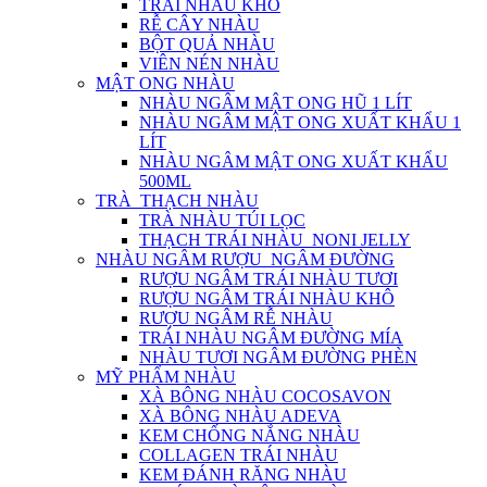
TRÁI NHÀU KHÔ
RỄ CÂY NHÀU
BỘT QUẢ NHÀU
VIÊN NÉN NHÀU
MẬT ONG NHÀU
NHÀU NGÂM MẬT ONG HŨ 1 LÍT
NHÀU NGÂM MẬT ONG XUẤT KHẨU 1
LÍT
NHÀU NGÂM MẬT ONG XUẤT KHẨU
500ML
TRÀ_THẠCH NHÀU
TRÀ NHÀU TÚI LỌC
THẠCH TRÁI NHÀU_NONI JELLY
NHÀU NGÂM RƯỢU_NGÂM ĐƯỜNG
RƯỢU NGÂM TRÁI NHÀU TƯƠI
RƯỢU NGÂM TRÁI NHÀU KHÔ
RƯỢU NGÂM RỄ NHÀU
TRÁI NHÀU NGÂM ĐƯỜNG MÍA
NHÀU TƯƠI NGÂM ĐƯỜNG PHÈN
MỸ PHẨM NHÀU
XÀ BÔNG NHÀU COCOSAVON
XÀ BÔNG NHÀU ADEVA
KEM CHỐNG NẮNG NHÀU
COLLAGEN TRÁI NHÀU
KEM ĐÁNH RĂNG NHÀU