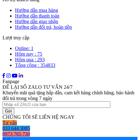
Hướng dẫn mua hàng
Hướng dẫn thanh toán
Hướng dẫn giao nhận
Hướng dẫn đổi trả, hoàn tiền
Lượt truy cập
Online: 1
Hôm nay : 75
Hôm qua : 293
Tổng cộng : 354833
Fanpage
ĐỂ LẠI SỐ ZALO TƯ VẤN 24/7
Khuyến mãi quà tặng hấp dẫn, cam kết hàng chính hãng, bảo hành
đổi trả trong vòng 7 ngày
CHÚNG TÔI SẼ LIÊN HỆ NGAY
Tư vấn
033 644 3085
0973 765 730