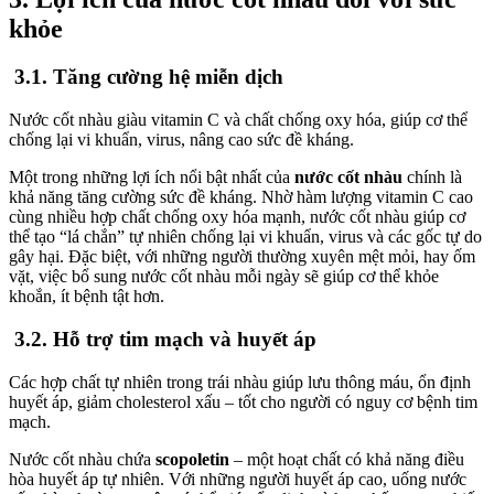
khỏe
3.1. Tăng cường hệ miễn dịch
Nước cốt nhàu giàu vitamin C và chất chống oxy hóa, giúp cơ thể
chống lại vi khuẩn, virus, nâng cao sức đề kháng.
Một trong những lợi ích nổi bật nhất của
nước cốt nhàu
chính là
khả năng tăng cường sức đề kháng. Nhờ hàm lượng vitamin C cao
cùng nhiều hợp chất chống oxy hóa mạnh, nước cốt nhàu giúp cơ
thể tạo “lá chắn” tự nhiên chống lại vi khuẩn, virus và các gốc tự do
gây hại. Đặc biệt, với những người thường xuyên mệt mỏi, hay ốm
vặt, việc bổ sung nước cốt nhàu mỗi ngày sẽ giúp cơ thể khỏe
khoắn, ít bệnh tật hơn.
3.2. Hỗ trợ tim mạch và huyết áp
Các hợp chất tự nhiên trong trái nhàu giúp lưu thông máu, ổn định
huyết áp, giảm cholesterol xấu – tốt cho người có nguy cơ bệnh tim
mạch.
Nước cốt nhàu chứa
scopoletin
– một hoạt chất có khả năng điều
hòa huyết áp tự nhiên. Với những người huyết áp cao, uống nước