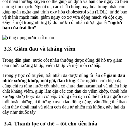
cốt nhàu thường xuyên có thể giúp ổn định và hạn chế nguy cơ biến
chứng tim mạch. Ngoài ra, các chất chống oxy hóa trong nhàu còn
giúp ngăn ngừa quá trình oxy hóa cholesterol xấu (LDL), từ đó bảo
vệ thành mạch máu, giảm nguy cơ xơ vữa động mạch và đột quỵ.
Đây là một trong những lý do nước cốt nhàu được gọi là
“người
bạn của trái tim”
.
3.3. Giảm đau và kháng viêm
Trong dân gian, nước cốt nhàu thường được dùng để hỗ trợ giảm
đau nhức xương khớp, viêm khớp và mệt mỏi cơ bắp.
Trong y học cổ truyền, trái nhàu đã được dùng từ lâu để
giảm đau
nhức xương khớp, mỏi gối, đau lưng
. Các nghiên cứu hiện đại
cũng chỉ ra rằng nước cốt nhàu có chứa damnacanthal và nhiều hợp
chất kháng viêm, giúp làm dịu các cơn đau do viêm khớp, thoái hóa
xương khớp hoặc đau cơ bắp. Uống đều đặn có thể hỗ trợ người cao
tuổi hoặc những ai thường xuyên lao động nặng, vận động thể thao
cảm thấy thoải mái và giảm cơn đau tự nhiên mà không gây hại dạ
dày như thuốc tây.
3.4. Thanh lọc cơ thể – tốt cho tiêu hóa