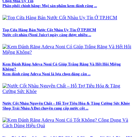
Chọn Mua Uy Tín
Phân phối chính hãng: Mọi sản phẩm kem đánh răng ...
Top Cửa Hàng Bán Nước Cốt Nhàu Uy Tín Ở TP.HCM
Nước cốt nhàu (Noni Juice) ngày càng được nhiều ...
Kem Đánh Răng Adeva Noni Có Giúp Trắng Răng Và Hết Hôi Miệng
Không?
Kem đánh răng Adeva Noni là lựa chọn đáng cân ...
Nước Cốt Nhàu Nguyên Chất – Hỗ Trợ Tiêu Hóa & Tăng Cường Sức Khỏe
Shop Trái Nhàu A Đạt chuyên cung cấp nước cốt ...