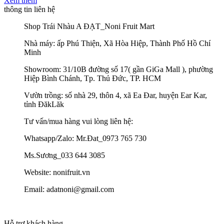
Xem thêm
thông tin liên hệ
Shop Trái Nhàu A ĐẠT_Noni Fruit Mart
Nhà máy: ấp Phú Thiện, Xã Hòa Hiệp, Thành Phố Hồ Chí
Minh
Showroom: 31/10B đường số 17( gần GiGa Mall ), phường
Hiệp Bình Chánh, Tp. Thủ Đức, TP. HCM
Vườn trồng: số nhà 29, thôn 4, xã Ea Đar, huyện Ear Kar,
tỉnh ĐăkLăk
Tư vấn/mua hàng vui lòng liên hệ:
Whatsapp/Zalo: Mr.Đat_0973 765 730
Ms.Sương_033 644 3085
Website: nonifruit.vn
Email: adatnoni@gmail.com
Hỗ trợ khách hàng