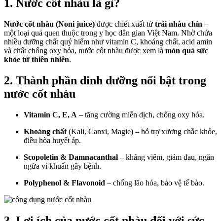
1. Nước cốt nhàu là gì?
Nước cốt nhàu (Noni juice)
được chiết xuất từ
trái nhàu chín
–
một loại quả quen thuộc trong y học dân gian Việt Nam. Nhờ chứa
nhiều dưỡng chất quý hiếm như vitamin C, khoáng chất, acid amin
và chất chống oxy hóa, nước cốt nhàu được xem là
món quà sức
khỏe từ thiên nhiên
.
2. Thành phần dinh dưỡng nổi bật trong
nước cốt nhàu
Vitamin C, E, A
– tăng cường miễn dịch, chống oxy hóa.
Khoáng chất
(Kali, Canxi, Magie) – hỗ trợ xương chắc khỏe,
điều hòa huyết áp.
Scopoletin & Damnacanthal
– kháng viêm, giảm đau, ngăn
ngừa vi khuẩn gây bệnh.
Polyphenol & Flavonoid
– chống lão hóa, bảo vệ tế bào.
3. Lợi ích của nước cốt nhàu đối với sức