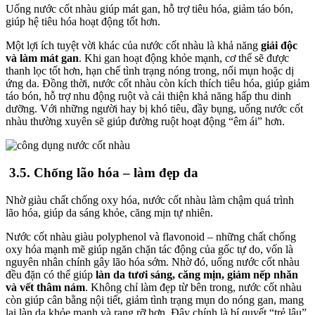
Uống nước cốt nhàu giúp mát gan, hỗ trợ tiêu hóa, giảm táo bón,
giúp hệ tiêu hóa hoạt động tốt hơn.
Một lợi ích tuyệt vời khác của nước cốt nhàu là khả năng
giải độc
và làm mát gan
. Khi gan hoạt động khỏe mạnh, cơ thể sẽ được
thanh lọc tốt hơn, hạn chế tình trạng nóng trong, nổi mụn hoặc dị
ứng da. Đồng thời, nước cốt nhàu còn kích thích tiêu hóa, giúp giảm
táo bón, hỗ trợ nhu động ruột và cải thiện khả năng hấp thu dinh
dưỡng. Với những người hay bị khó tiêu, đầy bụng, uống nước cốt
nhàu thường xuyên sẽ giúp đường ruột hoạt động “êm ái” hơn.
3.5. Chống lão hóa – làm đẹp da
Nhờ giàu chất chống oxy hóa, nước cốt nhàu làm chậm quá trình
lão hóa, giúp da sáng khỏe, căng mịn tự nhiên.
Nước cốt nhàu giàu polyphenol và flavonoid – những chất chống
oxy hóa mạnh mẽ giúp ngăn chặn tác động của gốc tự do, vốn là
nguyên nhân chính gây lão hóa sớm. Nhờ đó, uống nước cốt nhàu
đều đặn có thể giúp
làn da tươi sáng, căng mịn, giảm nếp nhăn
và vết thâm nám
. Không chỉ làm đẹp từ bên trong, nước cốt nhàu
còn giúp cân bằng nội tiết, giảm tình trạng mụn do nóng gan, mang
lại làn da khỏe mạnh và rạng rỡ hơn. Đây chính là bí quyết “trẻ lâu”