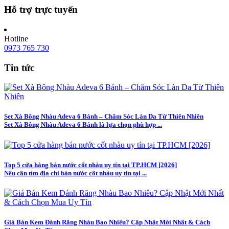
Hỗ trợ trực tuyến
Hotline
0973 765 730
Tin tức
Set Xà Bông Nhàu Adeva 6 Bánh – Chăm Sóc Làn Da Từ Thiên Nhiên
Set Xà Bông Nhàu Adeva 6 Bánh là lựa chọn phù hợp ...
Top 5 cửa hàng bán nước cốt nhàu uy tín tại TP.HCM [2026]
Nếu cần tìm địa chỉ bán nước cốt nhàu uy tín tại ...
Giá Bán Kem Đánh Răng Nhàu Bao Nhiêu? Cập Nhật Mới Nhất & Cách