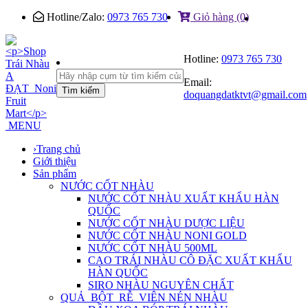
Hotline/Zalo:
0973 765 730
Giỏ hàng (0)
Hotline:
0973 765 730
Email:
Tìm kiếm
doquangdatktvt@gmail.com
MENU
›
Trang chủ
Giới thiệu
Sản phẩm
NƯỚC CỐT NHÀU
NƯỚC CỐT NHÀU XUẤT KHẨU HÀN
QUỐC
NƯỚC CỐT NHÀU DƯỢC LIỆU
NƯỚC CỐT NHÀU NONI GOLD
NƯỚC CỐT NHÀU 500ML
CAO TRÁI NHÀU CÔ ĐẶC XUẤT KHẨU
HÀN QUỐC
SIRO NHÀU NGUYÊN CHẤT
QUẢ_BỘT_RỄ_VIÊN NÉN NHÀU