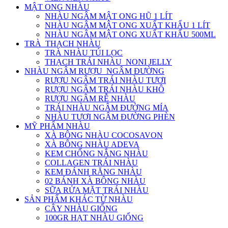
MẬT ONG NHÀU
NHÀU NGÂM MẬT ONG HŨ 1 LÍT
NHÀU NGÂM MẬT ONG XUẤT KHẨU 1 LÍT
NHÀU NGÂM MẬT ONG XUẤT KHẨU 500ML
TRÀ_THẠCH NHÀU
TRÀ NHÀU TÚI LỌC
THẠCH TRÁI NHÀU_NONI JELLY
NHÀU NGÂM RƯỢU_NGÂM ĐƯỜNG
RƯỢU NGÂM TRÁI NHÀU TƯƠI
RƯỢU NGÂM TRÁI NHÀU KHÔ
RƯỢU NGÂM RỄ NHÀU
TRÁI NHÀU NGÂM ĐƯỜNG MÍA
NHÀU TƯƠI NGÂM ĐƯỜNG PHÈN
MỸ PHẨM NHÀU
XÀ BÔNG NHÀU COCOSAVON
XÀ BÔNG NHÀU ADEVA
KEM CHỐNG NẮNG NHÀU
COLLAGEN TRÁI NHÀU
KEM ĐÁNH RĂNG NHÀU
02 BÁNH XÀ BÔNG NHÀU
SỮA RỬA MẶT TRÁI NHÀU
SẢN PHẨM KHÁC TỪ NHÀU
CÂY NHÀU GIỐNG
100GR HẠT NHÀU GIỐNG