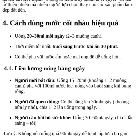
từ thiên nhiên mà nhiều người lựa chọn thay cho các sản phẩm làm
đẹp đắt tiền.
4. Cách dùng nước cốt nhàu hiệu quả
Uống
20–30ml mỗi ngày
(2–3 muỗng canh).
Thời điểm tốt nhất:
buổi sáng trước khi ăn 30 phút
.
Có thể pha với nước ấm hoặc mật ong để dễ uống hơn.
4.1. Liều lượng uống hằng ngày
Người mới bắt đầu:
Uống 15–20ml (khoảng 1–2 muỗng
canh) pha với 100ml nước lọc, uống vào buổi sáng khi bụng
rỗng.
Người đã quen dùng:
Có thể tăng lên 30ml/ngày (khoảng
nửa ly nhỏ), chia 1–2 lần uống trong ngày.
Người cần bồi bổ sức khỏe:
Uống 30–60ml/ngày, chia 2 lần
(sáng – tối).
Lưu ý: Không nên uống quá 90ml/ngày để tránh áp lực cho gan