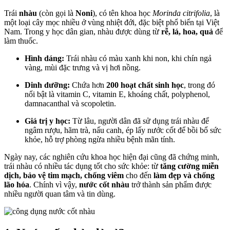
Trái
nhàu
(còn gọi là
Noni
), có tên khoa học
Morinda citrifolia
, là
một loại cây mọc nhiều ở vùng nhiệt đới, đặc biệt phổ biến tại Việt
Nam. Trong y học dân gian, nhàu được dùng từ
rễ, lá, hoa, quả
để
làm thuốc.
Hình dáng:
Trái nhàu có màu xanh khi non, khi chín ngả
vàng, mùi đặc trưng và vị hơi nồng.
Dinh dưỡng:
Chứa hơn
200 hoạt chất sinh học
, trong đó
nổi bật là vitamin C, vitamin E, khoáng chất, polyphenol,
damnacanthal và scopoletin.
Giá trị y học:
Từ lâu, người dân đã sử dụng trái nhàu để
ngâm rượu, hãm trà, nấu canh, ép lấy nước cốt để bồi bổ sức
khỏe, hỗ trợ phòng ngừa nhiều bệnh mãn tính.
Ngày nay, các nghiên cứu khoa học hiện đại cũng đã chứng minh,
trái nhàu có nhiều tác dụng tốt cho sức khỏe: từ
tăng cường miễn
dịch, bảo vệ tim mạch, chống viêm
cho đến
làm đẹp và chống
lão hóa
. Chính vì vậy,
nước cốt nhàu
trở thành sản phẩm được
nhiều người quan tâm và tin dùng.