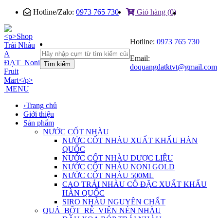
Hotline/Zalo:
0973 765 730
Giỏ hàng (0)
Hotline:
0973 765 730
Email:
Tìm kiếm
doquangdatktvt@gmail.com
MENU
›
Trang chủ
Giới thiệu
Sản phẩm
NƯỚC CỐT NHÀU
NƯỚC CỐT NHÀU XUẤT KHẨU HÀN
QUỐC
NƯỚC CỐT NHÀU DƯỢC LIỆU
NƯỚC CỐT NHÀU NONI GOLD
NƯỚC CỐT NHÀU 500ML
CAO TRÁI NHÀU CÔ ĐẶC XUẤT KHẨU
HÀN QUỐC
SIRO NHÀU NGUYÊN CHẤT
QUẢ_BỘT_RỄ_VIÊN NÉN NHÀU