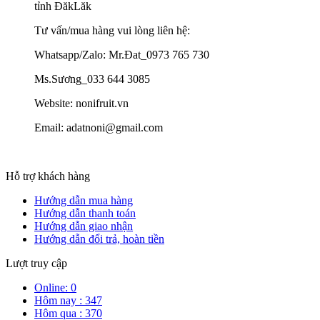
tỉnh ĐăkLăk
Tư vấn/mua hàng vui lòng liên hệ:
Whatsapp/Zalo: Mr.Đat_0973 765 730
Ms.Sương_033 644 3085
Website: nonifruit.vn
Email: adatnoni@gmail.com
Hỗ trợ khách hàng
Hướng dẫn mua hàng
Hướng dẫn thanh toán
Hướng dẫn giao nhận
Hướng dẫn đổi trả, hoàn tiền
Lượt truy cập
Online: 0
Hôm nay : 347
Hôm qua : 370