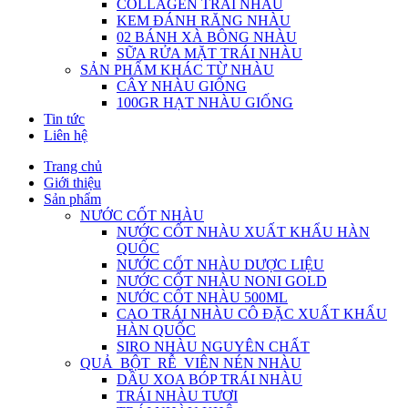
COLLAGEN TRÁI NHÀU
KEM ĐÁNH RĂNG NHÀU
02 BÁNH XÀ BÔNG NHÀU
SỮA RỬA MẶT TRÁI NHÀU
SẢN PHẨM KHÁC TỪ NHÀU
CÂY NHÀU GIỐNG
100GR HẠT NHÀU GIỐNG
Tin tức
Liên hệ
Trang chủ
Giới thiệu
Sản phẩm
NƯỚC CỐT NHÀU
NƯỚC CỐT NHÀU XUẤT KHẨU HÀN
QUỐC
NƯỚC CỐT NHÀU DƯỢC LIỆU
NƯỚC CỐT NHÀU NONI GOLD
NƯỚC CỐT NHÀU 500ML
CAO TRÁI NHÀU CÔ ĐẶC XUẤT KHẨU
HÀN QUỐC
SIRO NHÀU NGUYÊN CHẤT
QUẢ_BỘT_RỄ_VIÊN NÉN NHÀU
DẦU XOA BÓP TRÁI NHÀU
TRÁI NHÀU TƯƠI