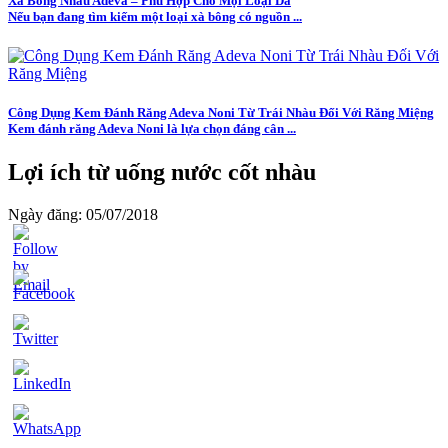
Xà Bông Nhàu Adeva – Phù Hợp Cho Mọi Loại Da
Nếu bạn đang tìm kiếm một loại xà bông có nguồn ...
Công Dụng Kem Đánh Răng Adeva Noni Từ Trái Nhàu Đối Với Răng Miệng
Kem đánh răng Adeva Noni là lựa chọn đáng cân ...
Lợi ích từ uống nước cốt nhàu
Ngày đăng: 05/07/2018