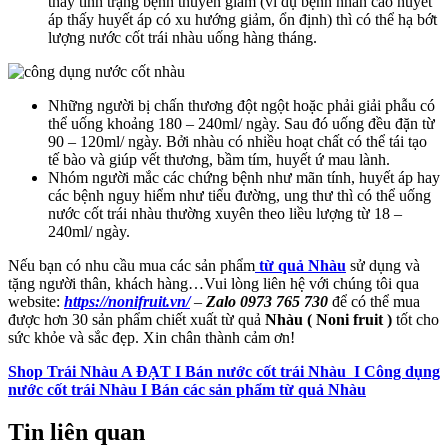
thấy tình trạng bệnh thuyên giảm (ví dụ bệnh nhân cao huyết
áp thấy huyết áp có xu hướng giảm, ổn định) thì có thể hạ bớt
lượng nước cốt trái nhàu uống hàng tháng.
Những người bị chấn thương đột ngột hoặc phải giải phẫu có
thể uống khoảng 180 – 240ml/ ngày. Sau đó uống đều đặn từ
90 – 120ml/ ngày. Bởi nhàu có nhiều hoạt chất có thể tái tạo
tế bào và giúp vết thương, bầm tím, huyết ứ mau lành.
Nhóm người mắc các chứng bệnh như mãn tính, huyết áp hay
các bệnh nguy hiểm như tiểu đường, ung thư thì có thể uống
nước cốt trái nhàu thường xuyên theo liều lượng từ 18 –
240ml/ ngày.
Nếu bạn có nhu cầu mua các sản phẩm
từ quả Nhàu
sử dụng và
tặng người thân, khách hàng…Vui lòng liên hệ với chúng tôi qua
website:
https://nonifruit.vn/
–
Zalo 0973 765 730
để có thể mua
được hơn 30 sản phẩm chiết xuất từ quả
Nhàu ( Noni fruit )
tốt cho
sức khỏe và sắc đẹp. Xin chân thành cảm ơn!
Shop Trái Nhàu A ĐẠT I Bán nước cốt trái Nhàu I Công dụng
nước cốt trái Nhàu I Bán các sản phẩm từ quả Nhàu
Tin liên quan