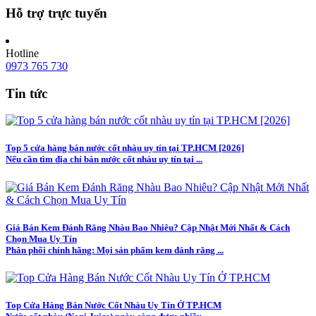
Hỗ trợ trực tuyến
Hotline
0973 765 730
Tin tức
Top 5 cửa hàng bán nước cốt nhàu uy tín tại TP.HCM [2026]
Nếu cần tìm địa chỉ bán nước cốt nhàu uy tín tại ...
Giá Bán Kem Đánh Răng Nhàu Bao Nhiêu? Cập Nhật Mới Nhất & Cách
Chọn Mua Uy Tín
Phân phối chính hãng: Mọi sản phẩm kem đánh răng ...
Top Cửa Hàng Bán Nước Cốt Nhàu Uy Tín Ở TP.HCM