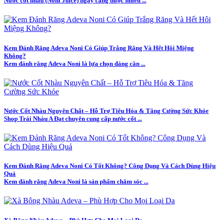
Nước cốt nhàu (Noni Juice) ngày càng được nhiều ...
Kem Đánh Răng Adeva Noni Có Giúp Trắng Răng Và Hết Hôi Miệng
Không?
Kem đánh răng Adeva Noni là lựa chọn đáng cân ...
Nước Cốt Nhàu Nguyên Chất – Hỗ Trợ Tiêu Hóa & Tăng Cường Sức Khỏe
Shop Trái Nhàu A Đạt chuyên cung cấp nước cốt ...
Kem Đánh Răng Adeva Noni Có Tốt Không? Công Dụng Và Cách Dùng Hiệu
Quả
Kem đánh răng Adeva Noni là sản phẩm chăm sóc ...