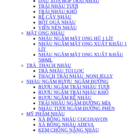
DẦU XOA BÓP TRÁI NHÀU
TRÁI NHÀU TƯƠI
TRÁI NHÀU KHÔ
RỄ CÂY NHÀU
BỘT QUẢ NHÀU
VIÊN NÉN NHÀU
MẬT ONG NHÀU
NHÀU NGÂM MẬT ONG HŨ 1 LÍT
NHÀU NGÂM MẬT ONG XUẤT KHẨU 1
LÍT
NHÀU NGÂM MẬT ONG XUẤT KHẨU
500ML
TRÀ_THẠCH NHÀU
TRÀ NHÀU TÚI LỌC
THẠCH TRÁI NHÀU_NONI JELLY
NHÀU NGÂM RƯỢU_NGÂM ĐƯỜNG
RƯỢU NGÂM TRÁI NHÀU TƯƠI
RƯỢU NGÂM TRÁI NHÀU KHÔ
RƯỢU NGÂM RỄ NHÀU
TRÁI NHÀU NGÂM ĐƯỜNG MÍA
NHÀU TƯƠI NGÂM ĐƯỜNG PHÈN
MỸ PHẨM NHÀU
XÀ BÔNG NHÀU COCOSAVON
XÀ BÔNG NHÀU ADEVA
KEM CHỐNG NẮNG NHÀU