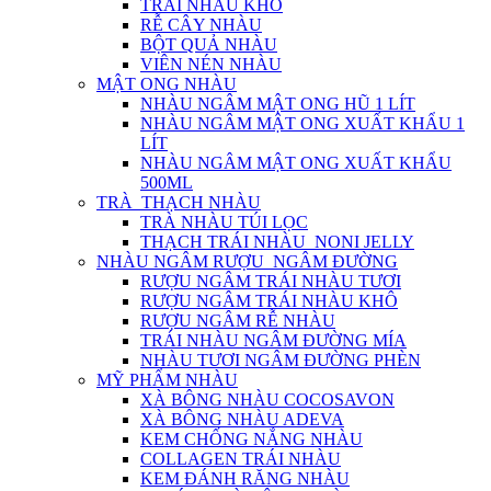
TRÁI NHÀU KHÔ
RỄ CÂY NHÀU
BỘT QUẢ NHÀU
VIÊN NÉN NHÀU
MẬT ONG NHÀU
NHÀU NGÂM MẬT ONG HŨ 1 LÍT
NHÀU NGÂM MẬT ONG XUẤT KHẨU 1
LÍT
NHÀU NGÂM MẬT ONG XUẤT KHẨU
500ML
TRÀ_THẠCH NHÀU
TRÀ NHÀU TÚI LỌC
THẠCH TRÁI NHÀU_NONI JELLY
NHÀU NGÂM RƯỢU_NGÂM ĐƯỜNG
RƯỢU NGÂM TRÁI NHÀU TƯƠI
RƯỢU NGÂM TRÁI NHÀU KHÔ
RƯỢU NGÂM RỄ NHÀU
TRÁI NHÀU NGÂM ĐƯỜNG MÍA
NHÀU TƯƠI NGÂM ĐƯỜNG PHÈN
MỸ PHẨM NHÀU
XÀ BÔNG NHÀU COCOSAVON
XÀ BÔNG NHÀU ADEVA
KEM CHỐNG NẮNG NHÀU
COLLAGEN TRÁI NHÀU
KEM ĐÁNH RĂNG NHÀU