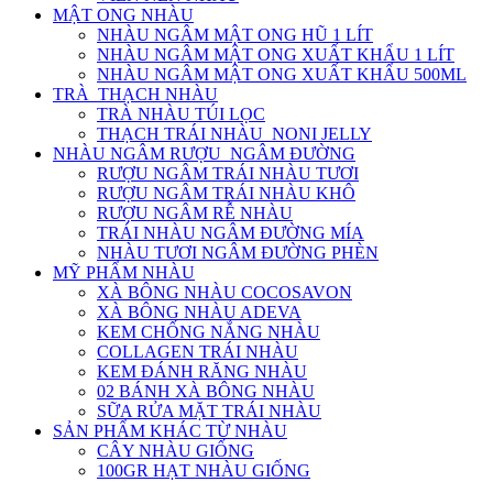
MẬT ONG NHÀU
NHÀU NGÂM MẬT ONG HŨ 1 LÍT
NHÀU NGÂM MẬT ONG XUẤT KHẨU 1 LÍT
NHÀU NGÂM MẬT ONG XUẤT KHẨU 500ML
TRÀ_THẠCH NHÀU
TRÀ NHÀU TÚI LỌC
THẠCH TRÁI NHÀU_NONI JELLY
NHÀU NGÂM RƯỢU_NGÂM ĐƯỜNG
RƯỢU NGÂM TRÁI NHÀU TƯƠI
RƯỢU NGÂM TRÁI NHÀU KHÔ
RƯỢU NGÂM RỄ NHÀU
TRÁI NHÀU NGÂM ĐƯỜNG MÍA
NHÀU TƯƠI NGÂM ĐƯỜNG PHÈN
MỸ PHẨM NHÀU
XÀ BÔNG NHÀU COCOSAVON
XÀ BÔNG NHÀU ADEVA
KEM CHỐNG NẮNG NHÀU
COLLAGEN TRÁI NHÀU
KEM ĐÁNH RĂNG NHÀU
02 BÁNH XÀ BÔNG NHÀU
SỮA RỬA MẶT TRÁI NHÀU
SẢN PHẨM KHÁC TỪ NHÀU
CÂY NHÀU GIỐNG
100GR HẠT NHÀU GIỐNG