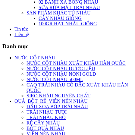
02 BÁNH XÀ BÔNG NHÀU
SỮA RỬA MẶT TRÁI NHÀU
SẢN PHẨM KHÁC TỪ NHÀU
CÂY NHÀU GIỐNG
100GR HẠT NHÀU GIỐNG
Tin tức
Liên hệ
Danh mục
NƯỚC CỐT NHÀU
NƯỚC CỐT NHÀU XUẤT KHẨU HÀN QUỐC
NƯỚC CỐT NHÀU DƯỢC LIỆU
NƯỚC CỐT NHÀU NONI GOLD
NƯỚC CỐT NHÀU 500ML
CAO TRÁI NHÀU CÔ ĐẶC XUẤT KHẨU HÀN
QUỐC
SIRO NHÀU NGUYÊN CHẤT
QUẢ_BỘT_RỄ_VIÊN NÉN NHÀU
DẦU XOA BÓP TRÁI NHÀU
TRÁI NHÀU TƯƠI
TRÁI NHÀU KHÔ
RỄ CÂY NHÀU
BỘT QUẢ NHÀU
VIÊN NÉN NHÀU