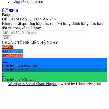
Tổng cộng : 354108
Fanpage
ĐỂ LẠI SỐ ZALO TƯ VẤN 24/7
Khuyến mãi quà tặng hấp dẫn, cam kết hàng chính hãng, bảo hành
đổi trả trong vòng 7 ngày
CHÚNG TÔI SẼ LIÊN HỆ NGAY
Tư vấn
033 644 3085
0973 765 730
Liên hệ qua messenger
Liên hệ qua Zalo
Liên hệ qua Whatsapp
Wordpress Social Share Plugin
powered by Ultimatelysocial