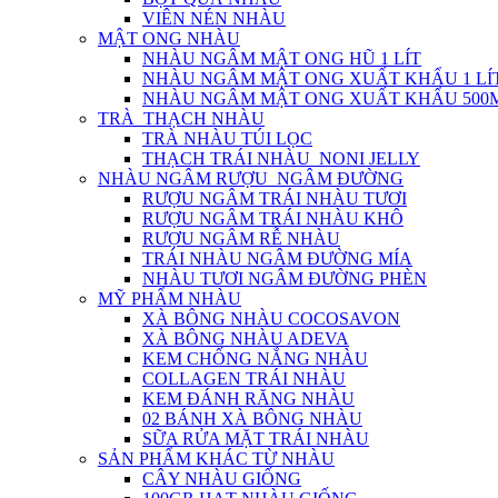
VIÊN NÉN NHÀU
MẬT ONG NHÀU
NHÀU NGÂM MẬT ONG HŨ 1 LÍT
NHÀU NGÂM MẬT ONG XUẤT KHẨU 1 LÍ
NHÀU NGÂM MẬT ONG XUẤT KHẨU 500
TRÀ_THẠCH NHÀU
TRÀ NHÀU TÚI LỌC
THẠCH TRÁI NHÀU_NONI JELLY
NHÀU NGÂM RƯỢU_NGÂM ĐƯỜNG
RƯỢU NGÂM TRÁI NHÀU TƯƠI
RƯỢU NGÂM TRÁI NHÀU KHÔ
RƯỢU NGÂM RỄ NHÀU
TRÁI NHÀU NGÂM ĐƯỜNG MÍA
NHÀU TƯƠI NGÂM ĐƯỜNG PHÈN
MỸ PHẨM NHÀU
XÀ BÔNG NHÀU COCOSAVON
XÀ BÔNG NHÀU ADEVA
KEM CHỐNG NẮNG NHÀU
COLLAGEN TRÁI NHÀU
KEM ĐÁNH RĂNG NHÀU
02 BÁNH XÀ BÔNG NHÀU
SỮA RỬA MẶT TRÁI NHÀU
SẢN PHẨM KHÁC TỪ NHÀU
CÂY NHÀU GIỐNG