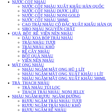
NƯỚC CỐT NHÀU
NƯỚC CỐT NHÀU XUẤT KHẨU HÀN QUỐC
NƯỚC CỐT NHÀU DƯỢC LIỆU
NƯỚC CỐT NHÀU NONI GOLD
NƯỚC CỐT NHÀU 500ML
CAO TRÁI NHÀU CÔ ĐẶC XUẤT KHẨU HÀN Q
SIRO NHÀU NGUYÊN CHẤT
QUẢ_BỘT_RỄ_VIÊN NÉN NHÀU
DẦU XOA BÓP TRÁI NHÀU
TRÁI NHÀU TƯƠI
TRÁI NHÀU KHÔ
RỄ CÂY NHÀU
BỘT QUẢ NHÀU
VIÊN NÉN NHÀU
MẬT ONG NHÀU
NHÀU NGÂM MẬT ONG HŨ 1 LÍT
NHÀU NGÂM MẬT ONG XUẤT KHẨU 1 LÍT
NHÀU NGÂM MẬT ONG XUẤT KHẨU 500ML
TRÀ_THẠCH NHÀU
TRÀ NHÀU TÚI LỌC
THẠCH TRÁI NHÀU_NONI JELLY
NHÀU NGÂM RƯỢU_NGÂM ĐƯỜNG
RƯỢU NGÂM TRÁI NHÀU TƯƠI
RƯỢU NGÂM TRÁI NHÀU KHÔ
RƯỢU NGÂM RỄ NHÀU