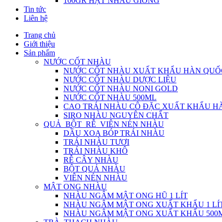
100GR HẠT NHÀU GIỐNG
Tin tức
Liên hệ
Trang chủ
Giới thiệu
Sản phẩm
NƯỚC CỐT NHÀU
NƯỚC CỐT NHÀU XUẤT KHẨU HÀN QUỐ
NƯỚC CỐT NHÀU DƯỢC LIỆU
NƯỚC CỐT NHÀU NONI GOLD
NƯỚC CỐT NHÀU 500ML
CAO TRÁI NHÀU CÔ ĐẶC XUẤT KHẨU H
SIRO NHÀU NGUYÊN CHẤT
QUẢ_BỘT_RỄ_VIÊN NÉN NHÀU
DẦU XOA BÓP TRÁI NHÀU
TRÁI NHÀU TƯƠI
TRÁI NHÀU KHÔ
RỄ CÂY NHÀU
BỘT QUẢ NHÀU
VIÊN NÉN NHÀU
MẬT ONG NHÀU
NHÀU NGÂM MẬT ONG HŨ 1 LÍT
NHÀU NGÂM MẬT ONG XUẤT KHẨU 1 LÍ
NHÀU NGÂM MẬT ONG XUẤT KHẨU 500