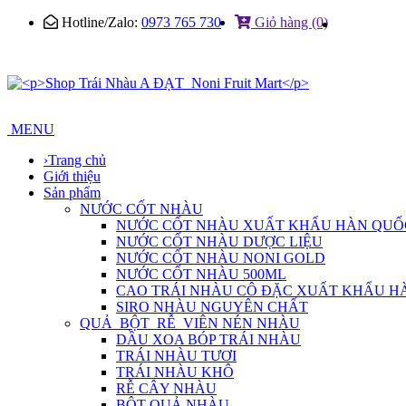
Hotline/Zalo:
0973 765 730
Giỏ hàng (0)
MENU
›
Trang chủ
Giới thiệu
Sản phẩm
NƯỚC CỐT NHÀU
NƯỚC CỐT NHÀU XUẤT KHẨU HÀN QUỐ
NƯỚC CỐT NHÀU DƯỢC LIỆU
NƯỚC CỐT NHÀU NONI GOLD
NƯỚC CỐT NHÀU 500ML
CAO TRÁI NHÀU CÔ ĐẶC XUẤT KHẨU H
SIRO NHÀU NGUYÊN CHẤT
QUẢ_BỘT_RỄ_VIÊN NÉN NHÀU
DẦU XOA BÓP TRÁI NHÀU
TRÁI NHÀU TƯƠI
TRÁI NHÀU KHÔ
RỄ CÂY NHÀU
BỘT QUẢ NHÀU