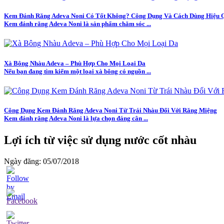
Kem Đánh Răng Adeva Noni Có Tốt Không? Công Dụng Và Cách Dùng Hiệu 
Kem đánh răng Adeva Noni là sản phẩm chăm sóc ...
Xà Bông Nhàu Adeva – Phù Hợp Cho Mọi Loại Da
Nếu bạn đang tìm kiếm một loại xà bông có nguồn ...
Công Dụng Kem Đánh Răng Adeva Noni Từ Trái Nhàu Đối Với Răng Miệng
Kem đánh răng Adeva Noni là lựa chọn đáng cân ...
Lợi ích từ việc sử dụng nước cốt nhàu
Ngày đăng: 05/07/2018