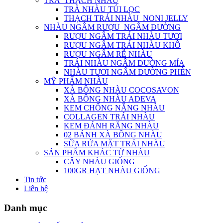
TRÀ_THẠCH NHÀU
TRÀ NHÀU TÚI LỌC
THẠCH TRÁI NHÀU_NONI JELLY
NHÀU NGÂM RƯỢU_NGÂM ĐƯỜNG
RƯỢU NGÂM TRÁI NHÀU TƯƠI
RƯỢU NGÂM TRÁI NHÀU KHÔ
RƯỢU NGÂM RỄ NHÀU
TRÁI NHÀU NGÂM ĐƯỜNG MÍA
NHÀU TƯƠI NGÂM ĐƯỜNG PHÈN
MỸ PHẨM NHÀU
XÀ BÔNG NHÀU COCOSAVON
XÀ BÔNG NHÀU ADEVA
KEM CHỐNG NẮNG NHÀU
COLLAGEN TRÁI NHÀU
KEM ĐÁNH RĂNG NHÀU
02 BÁNH XÀ BÔNG NHÀU
SỮA RỬA MẶT TRÁI NHÀU
SẢN PHẨM KHÁC TỪ NHÀU
CÂY NHÀU GIỐNG
100GR HẠT NHÀU GIỐNG
Tin tức
Liên hệ
Danh mục