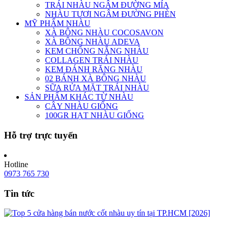
TRÁI NHÀU NGÂM ĐƯỜNG MÍA
NHÀU TƯƠI NGÂM ĐƯỜNG PHÈN
MỸ PHẨM NHÀU
XÀ BÔNG NHÀU COCOSAVON
XÀ BÔNG NHÀU ADEVA
KEM CHỐNG NẮNG NHÀU
COLLAGEN TRÁI NHÀU
KEM ĐÁNH RĂNG NHÀU
02 BÁNH XÀ BÔNG NHÀU
SỮA RỬA MẶT TRÁI NHÀU
SẢN PHẨM KHÁC TỪ NHÀU
CÂY NHÀU GIỐNG
100GR HẠT NHÀU GIỐNG
Hỗ trợ trực tuyến
Hotline
0973 765 730
Tin tức