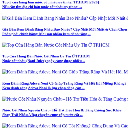
Top 5 cửa hàng bán nước cốt nhàu uy tín tại TP.HCM [2026]
Nếu cần tìm địa chỉ bán nước cốt nhàu uy tín tại ...
Giá Bán Kem Đánh Răng Nhàu Bao Nhiêu? Cập Nhật Mới Nhất & Cách Chọn
Phân phối chính hãng: Mọi sản phẩm kem đánh răng ...
Top Cửa Hàng Bán Nước Cốt Nhàu Uy Tín Ở TP.HCM
Nước cốt nhàu (Noni Juice) ngày càng được nhiều ...
Kem Đánh Răng Adeva Noni Có Giúp Trắng Răng Và Hết Hôi Miệng Không?
Kem đánh răng Adeva Noni là lựa chọn đáng cân ...
Nước Cốt Nhàu Nguyên Chất – Hỗ Trợ Tiêu Hóa & Tăng Cường Sức Khỏe
Shop Trái Nhàu A Đạt chuyên cung cấp nước cốt ...