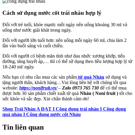
Cách sử dụng nước cốt trái nhàu hợp lý
Đối với trẻ tuổi, khỏe mạnh: mỗi ngày nên uống khoảng 30 ml và
uống như nước giải khát trong ngày.
Đối với người lớn tuổi hơn: nên uống mỗi ngày 60 ml, chia làm 2
lần vào buổi sáng và cuối chiều.
Đối với người có bệnh mãn tính như đau nhức xương khớp, tiểu
đường, tăng huyết áp,… thì có thể sử dụng theo liều lượng hợp lý từ
18-240 ml/ ngày.
Nếu bạn có nhu cầu mua các sản phẩm
từ quả Nhàu
sử dụng và
tặng người thân, khách hàng…Vui lòng liên hệ với chúng tôi qua
website:
https://nonifruit.vn/
–
Zalo 0973 765 730
để có thể mua
được hơn 30 sản phẩm chiết xuất từ quả
Nhàu ( Noni fruit )
tốt cho
sức khỏe và sắc đẹp. Xin chân thành cảm ơn!
Shop Trái Nhàu A ĐẠT I Công dụng trái nhàu I Công dụng
quả nhàu I Công dụng nước cốt Nhàu
Tin liên quan