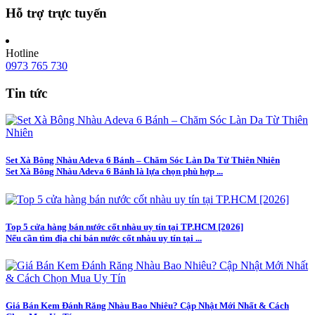
Hỗ trợ trực tuyến
Hotline
0973 765 730
Tin tức
Set Xà Bông Nhàu Adeva 6 Bánh – Chăm Sóc Làn Da Từ Thiên Nhiên
Set Xà Bông Nhàu Adeva 6 Bánh là lựa chọn phù hợp ...
Top 5 cửa hàng bán nước cốt nhàu uy tín tại TP.HCM [2026]
Nếu cần tìm địa chỉ bán nước cốt nhàu uy tín tại ...
Giá Bán Kem Đánh Răng Nhàu Bao Nhiêu? Cập Nhật Mới Nhất & Cách