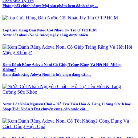
Chọn Mua Uy Tín
Phân phối chính hãng: Mọi sản phẩm kem đánh răng ...
Top Cửa Hàng Bán Nước Cốt Nhàu Uy Tín Ở TP.HCM
Nước cốt nhàu (Noni Juice) ngày càng được nhiều ...
Kem Đánh Răng Adeva Noni Có Giúp Trắng Răng Và Hết Hôi Miệng
Không?
Kem đánh răng Adeva Noni là lựa chọn đáng cân ...
Nước Cốt Nhàu Nguyên Chất – Hỗ Trợ Tiêu Hóa & Tăng Cường Sức Khỏe
Shop Trái Nhàu A Đạt chuyên cung cấp nước cốt ...