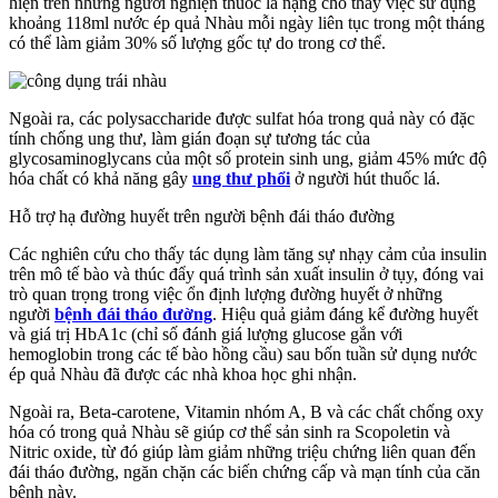
hiện trên những người nghiện thuốc lá nặng cho thấy việc sử dụng
khoảng 118ml nước ép quả Nhàu mỗi ngày liên tục trong một tháng
có thể làm giảm 30% số lượng gốc tự do trong cơ thể.
Ngoài ra, các polysaccharide được sulfat hóa trong quả này có đặc
tính chống ung thư, làm gián đoạn sự tương tác của
glycosaminoglycans của một số protein sinh ung, giảm 45% mức độ
hóa chất có khả năng gây
ung thư phổi
ở người hút thuốc lá.
Hỗ trợ hạ đường huyết trên người bệnh đái tháo đường
Các nghiên cứu cho thấy tác dụng làm tăng sự nhạy cảm của insulin
trên mô tế bào và thúc đẩy quá trình sản xuất insulin ở tụy, đóng vai
trò quan trọng trong việc ổn định lượng đường huyết ở những
người
bệnh đái tháo đường
. Hiệu quả giảm đáng kể đường huyết
và giá trị HbA1c (chỉ số đánh giá lượng glucose gắn với
hemoglobin trong các tế bào hồng cầu) sau bốn tuần sử dụng nước
ép quả Nhàu đã được các nhà khoa học ghi nhận.
Ngoài ra, Beta-carotene, Vitamin nhóm A, B và các chất chống oxy
hóa có trong quả Nhàu sẽ giúp cơ thể sản sinh ra Scopoletin và
Nitric oxide, từ đó giúp làm giảm những triệu chứng liên quan đến
đái tháo đường, ngăn chặn các biến chứng cấp và mạn tính của căn
bệnh này.