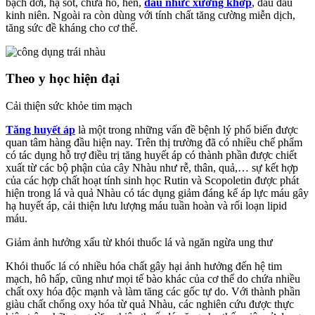
bạch đới, hạ sốt, chữa ho, hen,
đau nhức xương khớp
, đau đầu
kinh niên. Ngoài ra còn dùng với tính chất tăng cường miễn dịch,
tăng sức đề kháng cho cơ thể.
Theo y học hiện đại
Cải thiện sức khỏe tim mạch
Tăng huyết áp
là một trong những vấn đề bệnh lý phổ biến được
quan tâm hàng đầu hiện nay. Trên thị trường đã có nhiều chế phẩm
có tác dụng hỗ trợ điều trị tăng huyết áp có thành phần được chiết
xuất từ các bộ phận của cây Nhàu như rễ, thân, quả,… sự kết hợp
của các hợp chất hoạt tính sinh học Rutin và Scopoletin được phát
hiện trong lá và quả Nhàu có tác dụng giảm đáng kể áp lực máu gây
hạ huyết áp, cải thiện lưu lượng máu tuần hoàn và rối loạn lipid
máu.
Giảm ảnh hưởng xấu từ khói thuốc lá và ngăn ngừa ung thư
Khói thuốc lá có nhiều hóa chất gây hại ảnh hưởng đến hệ tim
mạch, hô hấp, cũng như mọi tế bào khác của cơ thể do chứa nhiều
chất oxy hóa độc mạnh và làm tăng các gốc tự do. Với thành phần
giàu chất chống oxy hóa từ quả Nhàu, các nghiên cứu được thực