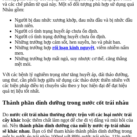
và các chế phẩm từ quả này. Một số đối tượng phù hợp sử dụng quả
Nhàu gồm:
Người bị đau nhức xương khớp, đau nửa đầu và bị nhức đầu
kinh niên.
Người có tình trạng huyết áp chưa ổn định.
Người có tình trạng đường huyết chưa ổn định.
Những trường hợp cảm sốt, hen suyễn, ho và phát ban.
Những trường hợp
rối loạn kinh nguyệt
, viêm nhiễm nấm
men.
Những trường hợp mất ngủ, suy nhược cơ thể, căng thẳng
mệt mỏi.
Với các bệnh lý nghiêm trọng như tăng huyết áp, đái tháo đường,
ung thư, cần phối hợp giữa sử dụng các thảo dược thiên nhiên với
các biện pháp điều trị chuyên sâu theo y học hiện đại để đạt hiệu
quả trị liệu tốt nhất.
Thành phần dinh dưỡng trong nước cốt trái nhàu
Do
nước cốt trái nhàu thường được trộn với các loại nước trái
cây khác
hoặc thêm chất làm ngọt để che đi vị đắng và mùi hôi của
nó. Nên
thành phần dinh dưỡng của mỗi ly nước ép trái nhàu
sẽ khác nhau
. Bạn có thể tham khảo thành phần dinh dưỡng trong
một ly nước ép trái nhàu 100ml với 89% nước trái nhàu, 11% nước