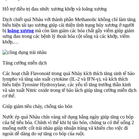
Hỗ trợ điều trị đau nhức xương khớp và loãng xương
Dịch chiết quả Nhàu với thành phần Methanolic không chỉ làm tăng
biểu hiện tái tạo xương giúp cải thiện tình trạng hủy xương ở người
bị
loãng xương
mà còn làm giảm các hóa chất gây viêm giúp giảm
sưng đau trong các bệnh lý thoái hóa cột sống và các khớp, viêm
khớp,…
Tăng cường miễn dịch
Các hoạt chất Flavonoid trong quả Nhày kích thích tăng sinh tế bào
lympho và tăng sản xuất cytokine (IL-2 và IFN-γ), và kích thích
biểu hiện Tyrosine Hydroxylase, các yếu tố tăng trưởng thần kinh
và sản xuất Nitric oxide trong tế bào lách giúp tăng cường miễn dịch
cơ thể.
Giúp giảm tiêu chảy, chống táo bón
Nước ép quả Nhàu chín vàng sử dụng hằng ngày giúp tăng co bóp
của hệ tiêu hóa. Chính vì thế khi bị táo bón, chúng ta có thể uống 2
muỗng nước cốt trái nhàu giúp nhuận tràng và khiến cho việc đi
ngoài dễ dàng do sự tăng co bóp của ruột.