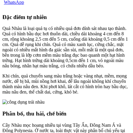
Đặc điểm tự nhiên
Quả Nhàu là loại quả tụ có nhiều quả đơn dính sát nhau tạo thành.
Quả có hình bầu dục hơi thuôn dài, chiều dài khoảng 4 cm đến 8
cm, rộng khoảng 2,5 cm đến 5 cm, cuống dài khoảng 0,5 cm đến 1
cm. Quả dễ rụng khi chín. Quả có màu xanh lục, cứng chắc, mặt
ngoài có nhiều mắt hình đa giác sần sùi, mỗi mắt là một quả đơn,
bên trong là lớp cơm mềm màu trắng đục bao quanh một hạt hình
trứng. Hạt hình trứng dài khoảng 0,5cm đến 1 cm, vỏ ngoài màu
nâu bóng, nhân hạt màu trắng, có chứa nhiều dầu béo.
Khi chín, quả chuyển sang màu trắng hoặc vàng nhạt, mềm, mọng
nước, dễ bị bã, mùi nồng hơi khai, để lâu ngoài không khí chuyển
thành màu nâu đen. Khi phơi khô, lát cắt có hình tròn hay bầu dục,
màu nâu đen, thể chất dai, cứng, khó bẻ.
Phân bố, thu hái, chế biến
Cây Nhàu mọc hoang nhiều tại vùng Tây Ấn, Đông Nam Á và
Đông Polynesia. Ở nước ta, loài thực vật này phân bố chủ yếu tại