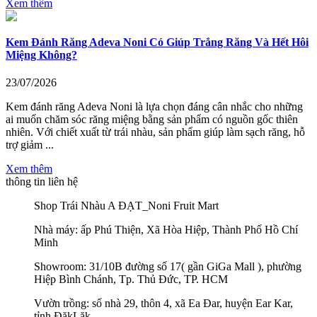
Xem thêm
Kem Đánh Răng Adeva Noni Có Giúp Trắng Răng Và Hết Hôi
Miệng Không?
23/07/2026
Kem đánh răng Adeva Noni là lựa chọn đáng cân nhắc cho những
ai muốn chăm sóc răng miệng bằng sản phẩm có nguồn gốc thiên
nhiên. Với chiết xuất từ trái nhàu, sản phẩm giúp làm sạch răng, hỗ
trợ giảm ...
Xem thêm
thông tin liên hệ
Shop Trái Nhàu A ĐẠT_Noni Fruit Mart
Nhà máy: ấp Phú Thiện, Xã Hòa Hiệp, Thành Phố Hồ Chí
Minh
Showroom: 31/10B đường số 17( gần GiGa Mall ), phường
Hiệp Bình Chánh, Tp. Thủ Đức, TP. HCM
Vườn trồng: số nhà 29, thôn 4, xã Ea Đar, huyện Ear Kar,
tỉnh ĐăkLăk