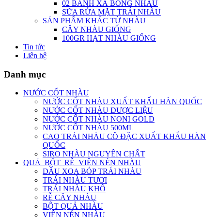
02 BÁNH XÀ BÔNG NHÀU
SỮA RỬA MẶT TRÁI NHÀU
SẢN PHẨM KHÁC TỪ NHÀU
CÂY NHÀU GIỐNG
100GR HẠT NHÀU GIỐNG
Tin tức
Liên hệ
Danh mục
NƯỚC CỐT NHÀU
NƯỚC CỐT NHÀU XUẤT KHẨU HÀN QUỐC
NƯỚC CỐT NHÀU DƯỢC LIỆU
NƯỚC CỐT NHÀU NONI GOLD
NƯỚC CỐT NHÀU 500ML
CAO TRÁI NHÀU CÔ ĐẶC XUẤT KHẨU HÀN
QUỐC
SIRO NHÀU NGUYÊN CHẤT
QUẢ_BỘT_RỄ_VIÊN NÉN NHÀU
DẦU XOA BÓP TRÁI NHÀU
TRÁI NHÀU TƯƠI
TRÁI NHÀU KHÔ
RỄ CÂY NHÀU
BỘT QUẢ NHÀU
VIÊN NÉN NHÀU