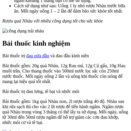
ngâm khoảng 1 tháng bạn có thể sử dụng.
Cách sử dụng như sau: Uống 1 ly nhỏ rượu Nhàu trước bữa
ăn. Mỗi ngày uống 1 – 2 lần để đảm bảo sức khỏe tốt nhất.
Rượu quả Nhàu với nhiều công dụng tốt cho sức khỏe
Bài thuốc kinh nghiệm
Bài thuốc trị
đau nửa đầu
và đau đầu kinh niên
Bài thuốc gồm: 20g quả Nhàu, 12g Rau má, 12g Củ gấu, 10g Hau
muôi trần. Cho thang thuốc vào 500ml nước lọc sắc còn 250ml
nước thuốc. Mỗi ngày uống 2 lần và uống khi thuốc còn nóng để
mang lại hiệu quả tốt nhất.
Bài thuốc trị đau lưng, tê bại và nhức mỏi
Bài thuốc gồm: 1kg quả Nhàu non, 2l rượu trắng 40 độ. Nhàu sau
khi rửa sạch thì cho vào 2 lít rượu để tiến hành ngâm. Ngâm rượu
quả Nhàu trong vòng 3 tháng có thể lấy ra sử dụng. Mỗi ngày, uống
từ 30ml đến 50ml rượu ngâm để hỗ trợ giảm các cơn đau khớp,
nhức mỏi cơ và tê bại.