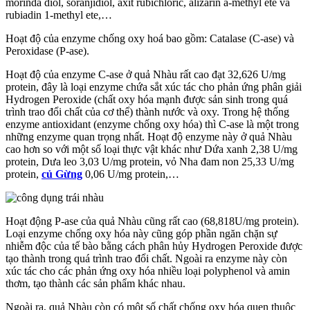
morinda diol, soranjidiol, axit rubichloric, alizarin a-methyl ete và
rubiadin 1-methyl ete,…
Hoạt độ của enzyme chống oxy hoá bao gồm: Catalase (C-ase) và
Peroxidase (P-ase).
Hoạt độ của enzyme C-ase ở quả Nhàu rất cao đạt 32,626 U/mg
protein, đây là loại enzyme chứa sắt xúc tác cho phản ứng phân giải
Hydrogen Peroxide (chất oxy hóa mạnh được sản sinh trong quá
trình trao đổi chất của cơ thể) thành nước và oxy. Trong hệ thống
enzyme antioxidant (enzyme chống oxy hóa) thì C-ase là một trong
những enzyme quan trọng nhất. Hoạt độ enzyme này ở quả Nhàu
cao hơn so với một số loại thực vật khác như Dứa xanh 2,38 U/mg
protein, Dưa leo 3,03 U/mg protein, vỏ Nha đam non 25,33 U/mg
protein,
củ Gừng
0,06 U/mg protein,…
Hoạt động P-ase của quả Nhàu cũng rất cao (68,818U/mg protein).
Loại enzyme chống oxy hóa này cũng góp phần ngăn chặn sự
nhiễm độc của tế bào bằng cách phân hủy Hydrogen Peroxide được
tạo thành trong quá trình trao đổi chất. Ngoài ra enzyme này còn
xúc tác cho các phản ứng oxy hóa nhiều loại polyphenol và amin
thơm, tạo thành các sản phẩm khác nhau.
Ngoài ra, quả Nhàu còn có một số chất chống oxy hóa quen thuộc