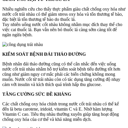
Nhiều nghiên cứu cho thấy thực phẩm giàu chất chống oxy hóa như
nước cốt trái nhàu có thể giảm stress oxy hóa và tổn thương tế bào,
đặc biệt là tổn thương tế bào do thuốc lá.
Tuy nhiên uống nước cốt nhàu không nhằm mục đích thay thế cho
việc cai thuốc lá. Bạn vẫn nên bỏ thuốc lá càng sớm càng tốt để
ngăn ngừa bệnh.
KIỂM SOÁT BỆNH ĐÁI THÁO ĐƯỜNG
Bệnh nhân đái tháo đường cũng có thể cân nhắc đến việc uống
nước cốt trái nhàu nhằm hỗ trợ kiểm soát bệnh tiểu đường tốt hơn
cũng như giảm nguy cơ mắc phải các biến chứng không mong
muốn. Nước cốt từ trái nhàu còn có tác dụng tăng cường độ nhạy
cảm với insulin và kích thích quá trình hấp thu glucose.
TĂNG CƯỜNG SỨC ĐỀ KHÁNG
Các chất chống oxy hóa chính trong nước cốt trái nhàu có thể kể
đến là beta carotene, iridoid, vitamin C và E. Nhờ hàm lượng
Vitamin C cao. Tiêu thụ nhàu thường xuyên giúp tăng hoạt động
chống oxy hóa của cơ thể và khả năng miễn dịch.