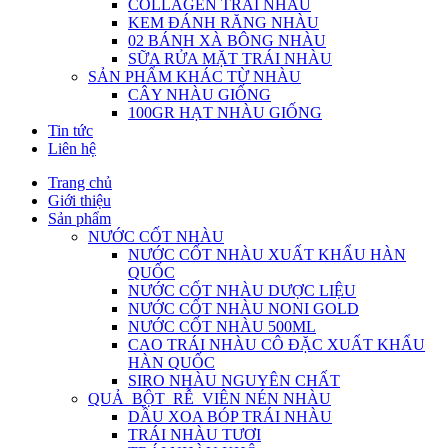
COLLAGEN TRÁI NHÀU
KEM ĐÁNH RĂNG NHÀU
02 BÁNH XÀ BÔNG NHÀU
SỮA RỬA MẶT TRÁI NHÀU
SẢN PHẨM KHÁC TỪ NHÀU
CÂY NHÀU GIỐNG
100GR HẠT NHÀU GIỐNG
Tin tức
Liên hệ
Trang chủ
Giới thiệu
Sản phẩm
NƯỚC CỐT NHÀU
NƯỚC CỐT NHÀU XUẤT KHẨU HÀN
QUỐC
NƯỚC CỐT NHÀU DƯỢC LIỆU
NƯỚC CỐT NHÀU NONI GOLD
NƯỚC CỐT NHÀU 500ML
CAO TRÁI NHÀU CÔ ĐẶC XUẤT KHẨU
HÀN QUỐC
SIRO NHÀU NGUYÊN CHẤT
QUẢ_BỘT_RỄ_VIÊN NÉN NHÀU
DẦU XOA BÓP TRÁI NHÀU
TRÁI NHÀU TƯƠI