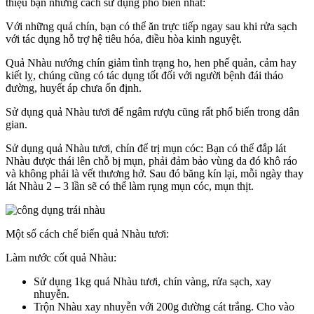
thiệu bạn những cách sử dụng phổ biến nhất:
​​​Với những quả chín, bạn có thể ăn trực tiếp ngay sau khi rửa sạch
với tác dụng hỗ trợ hệ tiêu hóa, điều hòa kinh nguyệt.
Quả Nhàu nướng chín giảm tình trạng ho, hen phế quản, cảm hay
kiết lỵ, chúng cũng có tác dụng tốt đối với người bệnh đái tháo
đường, huyết áp chưa ổn định.
Sử dụng quả Nhàu tươi để ngâm rượu cũng rất phổ biến trong dân
gian.
Sử dụng quả Nhàu tươi, chín để trị mụn cóc: Bạn có thể đắp lát
Nhàu được thái lên chỗ bị mụn, phải đảm bảo vùng da đó khô ráo
và không phải là vết thương hở. Sau đó băng kín lại, mỗi ngày thay
lát Nhàu 2 – 3 lần sẽ có thể làm rụng mụn cóc, mụn thịt.
Một số cách chế biến quả Nhàu tươi:
Làm nước cốt quả Nhàu:
Sử dụng 1kg quả Nhàu tươi, chín vàng, rửa sạch, xay
nhuyễn.
Trộn Nhàu xay nhuyễn với 200g đường cát trắng. Cho vào