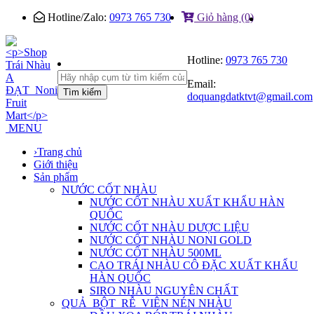
Hotline/Zalo:
0973 765 730
Giỏ hàng (0)
Hotline:
0973 765 730
Email:
Tìm kiếm
doquangdatktvt@gmail.com
MENU
›
Trang chủ
Giới thiệu
Sản phẩm
NƯỚC CỐT NHÀU
NƯỚC CỐT NHÀU XUẤT KHẨU HÀN
QUỐC
NƯỚC CỐT NHÀU DƯỢC LIỆU
NƯỚC CỐT NHÀU NONI GOLD
NƯỚC CỐT NHÀU 500ML
CAO TRÁI NHÀU CÔ ĐẶC XUẤT KHẨU
HÀN QUỐC
SIRO NHÀU NGUYÊN CHẤT
QUẢ_BỘT_RỄ_VIÊN NÉN NHÀU