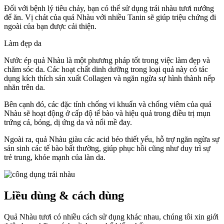
Đối với bệnh lý tiêu chảy, bạn có thể sử dụng trái nhàu tươi nướng
để ăn. Vị chát của quả Nhàu với nhiều Tanin sẽ giúp triệu chứng đi
ngoài của bạn được cải thiện.
Làm đẹp da
Nước ép quả Nhàu là một phương pháp tốt trong việc làm đẹp và
chăm sóc da. Các hoạt chất dinh dưỡng trong loại quả này có tác
dụng kích thích sản xuất Collagen và ngăn ngừa sự hình thành nếp
nhăn trên da.
Bên cạnh đó, các đặc tính chống vi khuẩn và chống viêm của quả
Nhàu sẽ hoạt động ở cấp độ tế bào và hiệu quả trong điều trị mụn
trứng cá, bỏng, dị ứng da và nổi mề đay.
Ngoài ra, quả Nhàu giàu các acid béo thiết yếu, hỗ trợ ngăn ngừa sự
sản sinh các tế bào bất thường, giúp phục hồi cũng như duy trì sự
trẻ trung, khỏe mạnh của làn da.
Liều dùng & cách dùng
Quả Nhàu tươi có nhiều cách sử dụng khác nhau, chúng tôi xin giới