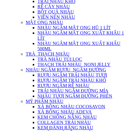
TRÁI NHÀU KHÔ
RỄ CÂY NHÀU
BỘT QUẢ NHÀU
VIÊN NÉN NHÀU
MẬT ONG NHÀU
NHÀU NGÂM MẬT ONG HŨ 1 LÍT
NHÀU NGÂM MẬT ONG XUẤT KHẨU 1
LÍT
NHÀU NGÂM MẬT ONG XUẤT KHẨU
500ML
TRÀ_THẠCH NHÀU
TRÀ NHÀU TÚI LỌC
THẠCH TRÁI NHÀU_NONI JELLY
NHÀU NGÂM RƯỢU_NGÂM ĐƯỜNG
RƯỢU NGÂM TRÁI NHÀU TƯƠI
RƯỢU NGÂM TRÁI NHÀU KHÔ
RƯỢU NGÂM RỄ NHÀU
TRÁI NHÀU NGÂM ĐƯỜNG MÍA
NHÀU TƯƠI NGÂM ĐƯỜNG PHÈN
MỸ PHẨM NHÀU
XÀ BÔNG NHÀU COCOSAVON
XÀ BÔNG NHÀU ADEVA
KEM CHỐNG NẮNG NHÀU
COLLAGEN TRÁI NHÀU
KEM ĐÁNH RĂNG NHÀU