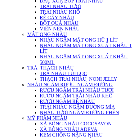
DẦU XOA BÓP TRÁI NHÀU
TRÁI NHÀU TƯƠI
TRÁI NHÀU KHÔ
RỄ CÂY NHÀU
BỘT QUẢ NHÀU
VIÊN NÉN NHÀU
MẬT ONG NHÀU
NHÀU NGÂM MẬT ONG HŨ 1 LÍT
NHÀU NGÂM MẬT ONG XUẤT KHẨU 1
LÍT
NHÀU NGÂM MẬT ONG XUẤT KHẨU
500ML
TRÀ_THẠCH NHÀU
TRÀ NHÀU TÚI LỌC
THẠCH TRÁI NHÀU_NONI JELLY
NHÀU NGÂM RƯỢU_NGÂM ĐƯỜNG
RƯỢU NGÂM TRÁI NHÀU TƯƠI
RƯỢU NGÂM TRÁI NHÀU KHÔ
RƯỢU NGÂM RỄ NHÀU
TRÁI NHÀU NGÂM ĐƯỜNG MÍA
NHÀU TƯƠI NGÂM ĐƯỜNG PHÈN
MỸ PHẨM NHÀU
XÀ BÔNG NHÀU COCOSAVON
XÀ BÔNG NHÀU ADEVA
KEM CHỐNG NẮNG NHÀU