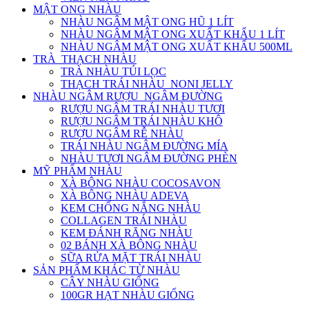
MẬT ONG NHÀU
NHÀU NGÂM MẬT ONG HŨ 1 LÍT
NHÀU NGÂM MẬT ONG XUẤT KHẨU 1 LÍT
NHÀU NGÂM MẬT ONG XUẤT KHẨU 500ML
TRÀ_THẠCH NHÀU
TRÀ NHÀU TÚI LỌC
THẠCH TRÁI NHÀU_NONI JELLY
NHÀU NGÂM RƯỢU_NGÂM ĐƯỜNG
RƯỢU NGÂM TRÁI NHÀU TƯƠI
RƯỢU NGÂM TRÁI NHÀU KHÔ
RƯỢU NGÂM RỄ NHÀU
TRÁI NHÀU NGÂM ĐƯỜNG MÍA
NHÀU TƯƠI NGÂM ĐƯỜNG PHÈN
MỸ PHẨM NHÀU
XÀ BÔNG NHÀU COCOSAVON
XÀ BÔNG NHÀU ADEVA
KEM CHỐNG NẮNG NHÀU
COLLAGEN TRÁI NHÀU
KEM ĐÁNH RĂNG NHÀU
02 BÁNH XÀ BÔNG NHÀU
SỮA RỬA MẶT TRÁI NHÀU
SẢN PHẨM KHÁC TỪ NHÀU
CÂY NHÀU GIỐNG
100GR HẠT NHÀU GIỐNG