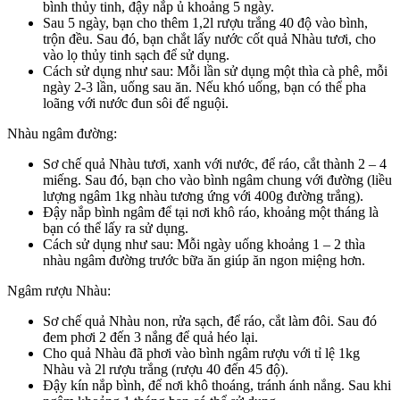
bình thủy tinh, đậy nắp ủ khoảng 5 ngày.
Sau 5 ngày, bạn cho thêm 1,2l rượu trắng 40 độ vào bình,
trộn đều. Sau đó, bạn chắt lấy nước cốt quả Nhàu tươi, cho
vào lọ thủy tinh sạch để sử dụng.
Cách sử dụng như sau: Mỗi lần sử dụng một thìa cà phê, mỗi
ngày 2-3 lần, uống sau ăn. Nếu khó uống, bạn có thể pha
loãng với nước đun sôi để nguội.
Nhàu ngâm đường:
Sơ chế quả Nhàu tươi, xanh với nước, để ráo, cắt thành 2 – 4
miếng. Sau đó, bạn cho vào bình ngâm chung với đường (liều
lượng ngâm 1kg nhàu tương ứng với 400g đường trắng).
Đậy nắp bình ngâm để tại nơi khô ráo, khoảng một tháng là
bạn có thể lấy ra sử dụng.
Cách sử dụng như sau: Mỗi ngày uống khoảng 1 – 2 thìa
nhàu ngâm đường trước bữa ăn giúp ăn ngon miệng hơn.
Ngâm rượu Nhàu:
Sơ chế quả Nhàu non, rửa sạch, để ráo, cắt làm đôi. Sau đó
đem phơi 2 đến 3 nắng để quả héo lại.
Cho quả Nhàu đã phơi vào bình ngâm rượu với tỉ lệ 1kg
Nhàu và 2l rượu trắng (rượu 40 đến 45 độ).
Đậy kín nắp bình, để nơi khô thoáng, tránh ánh nắng. Sau khi