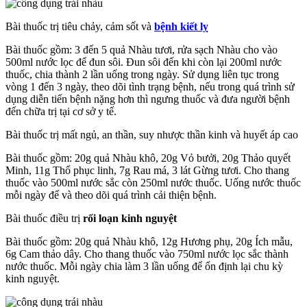
Bài thuốc trị tiêu chảy, cảm sốt và
bệnh kiết lỵ
Bài thuốc gồm: 3 đến 5 quả Nhàu tươi, rửa sạch Nhàu cho vào
500ml nước lọc để đun sôi. Đun sôi đến khi còn lại 200ml nước
thuốc, chia thành 2 lần uống trong ngày. Sử dụng liên tục trong
vòng 1 đến 3 ngày, theo dõi tình trạng bệnh, nếu trong quá trình sử
dụng diễn tiến bệnh nặng hơn thì ngưng thuốc và đưa người bệnh
đến chữa trị tại cơ sở y tế.
Bài thuốc trị mất ngủ, an thần, suy nhược thần kinh và huyết áp cao
Bài thuốc gồm: 20g quả Nhàu khô, 20g Vỏ bưởi, 20g Thảo quyết
Minh, 11g Thổ phục linh, 7g Rau má, 3 lát Gừng tươi. Cho thang
thuốc vào 500ml nước sắc còn 250ml nước thuốc. Uống nước thuốc
mỗi ngày để và theo dõi quá trình cải thiện bệnh.
Bài thuốc điều trị
rối loạn kinh nguyệt
Bài thuốc gồm: 20g quả Nhàu khô, 12g Hương phụ, 20g Ích mẫu,
6g Cam thảo dây. Cho thang thuốc vào 750ml nước lọc sắc thành
nước thuốc. Mỗi ngày chia làm 3 lần uống để ổn định lại chu kỳ
kinh nguyệt.