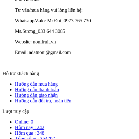
Tư vấn/mua hàng vui lòng liên hệ:
Whatsapp/Zalo: Mr.Đat_0973 765 730
Ms.Sương_033 644 3085
Website: nonifruit.vn
Email: adatnoni@gmail.com
Hỗ trợ khách hàng
Hướng dẫn mua hàng
Hướng dẫn thanh toán
Hướng dẫn giao nhận
Hướng dẫn đổi trả, hoàn tiền
Lượt truy cập
Online: 0
Hôm nay : 242
Hôm qua : 348
Tổng cộng : 354707