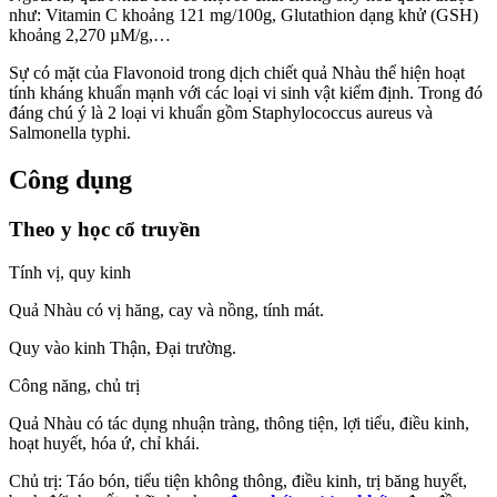
như: Vitamin C khoảng 121 mg/100g, Glutathion dạng khử (GSH)
khoảng 2,270 µM/g,…
Sự có mặt của Flavonoid trong dịch chiết quả Nhàu thể hiện hoạt
tính kháng khuẩn mạnh với các loại vi sinh vật kiểm định. Trong đó
đáng chú ý là 2 loại vi khuẩn gồm Staphylococcus aureus và
Salmonella typhi.
Công dụng
Theo y học cổ truyền
Tính vị, quy kinh
Quả Nhàu có vị hăng, cay và nồng, tính mát.
Quy vào kinh Thận, Đại trường.
Công năng, chủ trị
Quả Nhàu có tác dụng nhuận tràng, thông tiện, lợi tiểu, điều kinh,
hoạt huyết, hóa ứ, chỉ khái.
Chủ trị: Táo bón, tiểu tiện không thông, điều kinh, trị băng huyết,