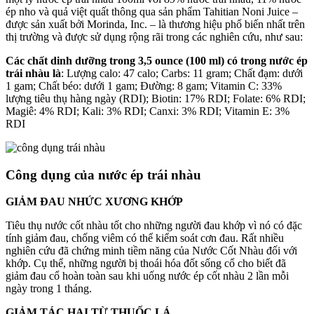
ép nho và quả việt quất thông qua sản phẩm Tahitian Noni Juice –
được sản xuất bởi Morinda, Inc. – là thương hiệu phổ biến nhất trên
thị trường và được sử dụng rộng rãi trong các nghiên cứu, như sau:
Các chất dinh dưỡng trong 3,5 ounce (100 ml) có trong nước ép
trái nhàu là
: Lượng calo: 47 calo; Carbs: 11 gram; Chất đạm: dưới
1 gam; Chất béo: dưới 1 gam; Đường: 8 gam; Vitamin C: 33%
lượng tiêu thụ hàng ngày (RDI); Biotin: 17% RDI; Folate: 6% RDI;
Magiê: 4% RDI; Kali: 3% RDI; Canxi: 3% RDI; Vitamin E: 3%
RDI
Công dụng của nước ép trái nhàu
GIẢM ĐAU NHỨC XƯƠNG KHỚP
Tiêu thụ nước cốt nhàu tốt cho những người đau khớp vì nó có đặc
tính giảm đau, chống viêm có thể kiểm soát cơn đau. Rất nhiều
nghiên cứu đã chứng minh tiềm năng của Nước Cốt Nhàu đối với
khớp. Cụ thể, những người bị thoái hóa đốt sống cổ cho biết đã
giảm đau cổ hoàn toàn sau khi uống nước ép cốt nhàu 2 lần mỗi
ngày trong 1 tháng.
GIẢM TÁC HẠI TỪ THUỐC LÁ