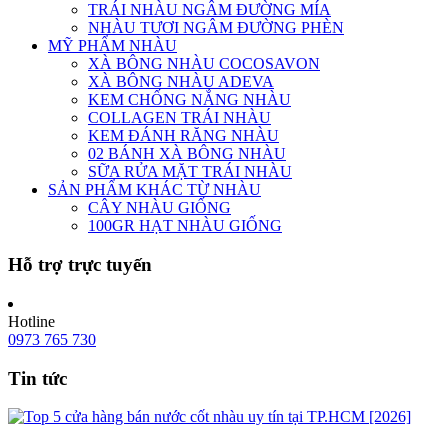
TRÁI NHÀU NGÂM ĐƯỜNG MÍA
NHÀU TƯƠI NGÂM ĐƯỜNG PHÈN
MỸ PHẨM NHÀU
XÀ BÔNG NHÀU COCOSAVON
XÀ BÔNG NHÀU ADEVA
KEM CHỐNG NẮNG NHÀU
COLLAGEN TRÁI NHÀU
KEM ĐÁNH RĂNG NHÀU
02 BÁNH XÀ BÔNG NHÀU
SỮA RỬA MẶT TRÁI NHÀU
SẢN PHẨM KHÁC TỪ NHÀU
CÂY NHÀU GIỐNG
100GR HẠT NHÀU GIỐNG
Hỗ trợ trực tuyến
Hotline
0973 765 730
Tin tức