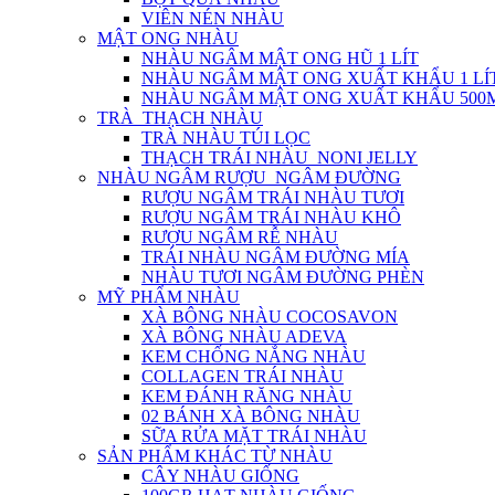
VIÊN NÉN NHÀU
MẬT ONG NHÀU
NHÀU NGÂM MẬT ONG HŨ 1 LÍT
NHÀU NGÂM MẬT ONG XUẤT KHẨU 1 LÍ
NHÀU NGÂM MẬT ONG XUẤT KHẨU 500
TRÀ_THẠCH NHÀU
TRÀ NHÀU TÚI LỌC
THẠCH TRÁI NHÀU_NONI JELLY
NHÀU NGÂM RƯỢU_NGÂM ĐƯỜNG
RƯỢU NGÂM TRÁI NHÀU TƯƠI
RƯỢU NGÂM TRÁI NHÀU KHÔ
RƯỢU NGÂM RỄ NHÀU
TRÁI NHÀU NGÂM ĐƯỜNG MÍA
NHÀU TƯƠI NGÂM ĐƯỜNG PHÈN
MỸ PHẨM NHÀU
XÀ BÔNG NHÀU COCOSAVON
XÀ BÔNG NHÀU ADEVA
KEM CHỐNG NẮNG NHÀU
COLLAGEN TRÁI NHÀU
KEM ĐÁNH RĂNG NHÀU
02 BÁNH XÀ BÔNG NHÀU
SỮA RỬA MẶT TRÁI NHÀU
SẢN PHẨM KHÁC TỪ NHÀU
CÂY NHÀU GIỐNG