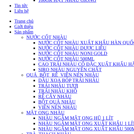
100GR HẠT NHÀU GIỐNG
Tin tức
Liên hệ
Trang chủ
Giới thiệu
Sản phẩm
NƯỚC CỐT NHÀU
NƯỚC CỐT NHÀU XUẤT KHẨU HÀN QUỐ
NƯỚC CỐT NHÀU DƯỢC LIỆU
NƯỚC CỐT NHÀU NONI GOLD
NƯỚC CỐT NHÀU 500ML
CAO TRÁI NHÀU CÔ ĐẶC XUẤT KHẨU H
SIRO NHÀU NGUYÊN CHẤT
QUẢ_BỘT_RỄ_VIÊN NÉN NHÀU
DẦU XOA BÓP TRÁI NHÀU
TRÁI NHÀU TƯƠI
TRÁI NHÀU KHÔ
RỄ CÂY NHÀU
BỘT QUẢ NHÀU
VIÊN NÉN NHÀU
MẬT ONG NHÀU
NHÀU NGÂM MẬT ONG HŨ 1 LÍT
NHÀU NGÂM MẬT ONG XUẤT KHẨU 1 LÍ
NHÀU NGÂM MẬT ONG XUẤT KHẨU 500