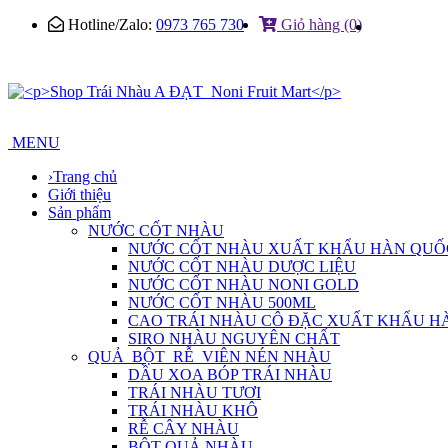
Hotline/Zalo:
0973 765 730
Giỏ hàng (0)
MENU
›
Trang chủ
Giới thiệu
Sản phẩm
NƯỚC CỐT NHÀU
NƯỚC CỐT NHÀU XUẤT KHẨU HÀN QUỐ
NƯỚC CỐT NHÀU DƯỢC LIỆU
NƯỚC CỐT NHÀU NONI GOLD
NƯỚC CỐT NHÀU 500ML
CAO TRÁI NHÀU CÔ ĐẶC XUẤT KHẨU H
SIRO NHÀU NGUYÊN CHẤT
QUẢ_BỘT_RỄ_VIÊN NÉN NHÀU
DẦU XOA BÓP TRÁI NHÀU
TRÁI NHÀU TƯƠI
TRÁI NHÀU KHÔ
RỄ CÂY NHÀU
BỘT QUẢ NHÀU