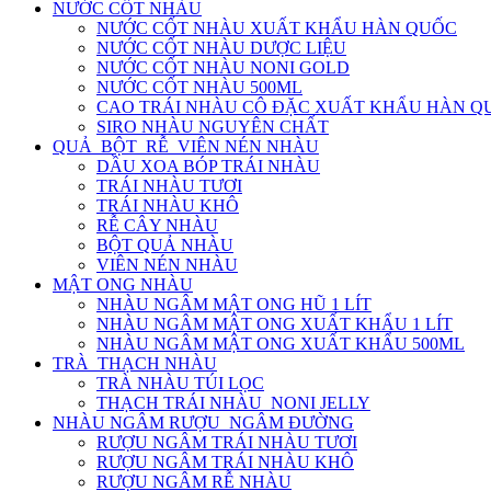
NƯỚC CỐT NHÀU
NƯỚC CỐT NHÀU XUẤT KHẨU HÀN QUỐC
NƯỚC CỐT NHÀU DƯỢC LIỆU
NƯỚC CỐT NHÀU NONI GOLD
NƯỚC CỐT NHÀU 500ML
CAO TRÁI NHÀU CÔ ĐẶC XUẤT KHẨU HÀN Q
SIRO NHÀU NGUYÊN CHẤT
QUẢ_BỘT_RỄ_VIÊN NÉN NHÀU
DẦU XOA BÓP TRÁI NHÀU
TRÁI NHÀU TƯƠI
TRÁI NHÀU KHÔ
RỄ CÂY NHÀU
BỘT QUẢ NHÀU
VIÊN NÉN NHÀU
MẬT ONG NHÀU
NHÀU NGÂM MẬT ONG HŨ 1 LÍT
NHÀU NGÂM MẬT ONG XUẤT KHẨU 1 LÍT
NHÀU NGÂM MẬT ONG XUẤT KHẨU 500ML
TRÀ_THẠCH NHÀU
TRÀ NHÀU TÚI LỌC
THẠCH TRÁI NHÀU_NONI JELLY
NHÀU NGÂM RƯỢU_NGÂM ĐƯỜNG
RƯỢU NGÂM TRÁI NHÀU TƯƠI
RƯỢU NGÂM TRÁI NHÀU KHÔ
RƯỢU NGÂM RỄ NHÀU