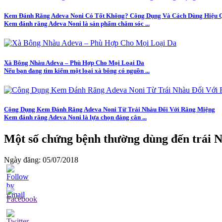
Kem Đánh Răng Adeva Noni Có Tốt Không? Công Dụng Và Cách Dùng Hiệu 
Kem đánh răng Adeva Noni là sản phẩm chăm sóc ...
Xà Bông Nhàu Adeva – Phù Hợp Cho Mọi Loại Da
Nếu bạn đang tìm kiếm một loại xà bông có nguồn ...
Công Dụng Kem Đánh Răng Adeva Noni Từ Trái Nhàu Đối Với Răng Miệng
Kem đánh răng Adeva Noni là lựa chọn đáng cân ...
Một số chứng bệnh thường dùng đến trái N
Ngày đăng: 05/07/2018