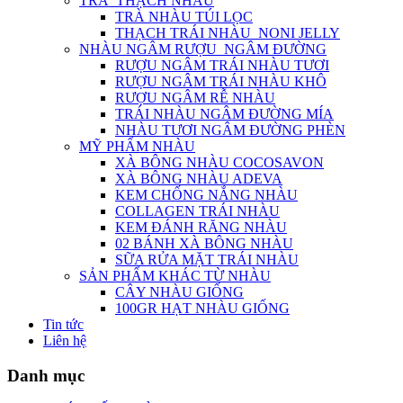
TRÀ_THẠCH NHÀU
TRÀ NHÀU TÚI LỌC
THẠCH TRÁI NHÀU_NONI JELLY
NHÀU NGÂM RƯỢU_NGÂM ĐƯỜNG
RƯỢU NGÂM TRÁI NHÀU TƯƠI
RƯỢU NGÂM TRÁI NHÀU KHÔ
RƯỢU NGÂM RỄ NHÀU
TRÁI NHÀU NGÂM ĐƯỜNG MÍA
NHÀU TƯƠI NGÂM ĐƯỜNG PHÈN
MỸ PHẨM NHÀU
XÀ BÔNG NHÀU COCOSAVON
XÀ BÔNG NHÀU ADEVA
KEM CHỐNG NẮNG NHÀU
COLLAGEN TRÁI NHÀU
KEM ĐÁNH RĂNG NHÀU
02 BÁNH XÀ BÔNG NHÀU
SỮA RỬA MẶT TRÁI NHÀU
SẢN PHẨM KHÁC TỪ NHÀU
CÂY NHÀU GIỐNG
100GR HẠT NHÀU GIỐNG
Tin tức
Liên hệ
Danh mục