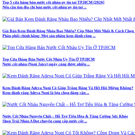
Top 5 cửa hàng bán nước cốt nhàu uy tín tại TP.HCM [2026]
Nếu cần tìm địa chỉ bán nước cốt nhàu uy tín tại ...
Giá Bán Kem Đánh Răng Nhàu Bao Nhiêu? Cập Nhật Mới Nhất & Cách Chọn
Phân phối chính hãng: Mọi sản phẩm kem đánh răng ...
Top Cửa Hàng Bán Nước Cốt Nhàu Uy Tín Ở TP.HCM
Nước cốt nhàu (Noni Juice) ngày càng được nhiều ...
Kem Đánh Răng Adeva Noni Có Giúp Trắng Răng Và Hết Hôi Miệng Không?
Kem đánh răng Adeva Noni là lựa chọn đáng cân ...
Nước Cốt Nhàu Nguyên Chất – Hỗ Trợ Tiêu Hóa & Tăng Cường Sức Khỏe
Shop Trái Nhàu A Đạt chuyên cung cấp nước cốt ...