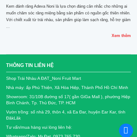
Kem đánh răng Adeva Noni là lựa chọn đáng cân nhắc cho những ai
muốn chăm sóc răng miệng bằng sản phẩm có nguồn gốc thiên nhiên.
Với chiết xuất từ trái nhàu, sản phẩm giúp làm sạch răng, hỗ trợ giảm
...
Xem thêm
THÔNG TIN LIÊN HỆ
Shop Trái Nhàu A ĐẠT_Noni Fruit Mart
Nhà máy: ấp Phú Thiện, Xã Hòa Hiệp, Thành Phố Hồ Chí Minh
Showroom: 31/10B đường số 17( gần GiGa Mall ), phường Hiệp
Bình Chánh, Tp. Thủ Đức, TP. HCM
Vườn trồng: số nhà 29, thôn 4, xã Ea Đar, huyện Ear Kar, tỉnh
ĐăkLăk
Tư vấn/mua hàng vui lòng liên hệ:
Whatsapp/Zalo: Mr.Đat_0973 765 730