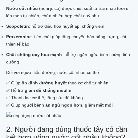
Nước cốt nhàu
(noni juice) được chiết xuất từ trái nhàu tươi ủ
lên men tự nhiên, chứa nhiều hợp chất quý như:
Scopoletin
: hỗ trợ điều hòa huyết áp, chống viêm
Proxeronine
: tiền chất giúp tăng chuyển hóa năng lượng, cải
thiện tế bào
Chất chống oxy hóa mạnh
: hỗ trợ ngăn ngừa biến chứng tiểu
đường
Đối với người tiểu đường, nước cốt nhàu có thể:
✅ Giúp
ổn định đường huyết
theo cơ chế tự nhiên
✅ Hỗ trợ
giảm đề kháng insulin
✅ Thanh lọc cơ thể, tăng sức đề kháng
✅ Giúp người bệnh
ăn ngủ ngon hơn, giảm mệt mỏi
2. Người đang dùng thuốc tây có cần
kết hợp uống nước cốt nhàu không?