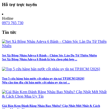
Hỗ trợ trực tuyến
Hotline
0973 765 730
Tin tức
Set Xà Bông Nhàu Adeva 6 Bánh – Chăm Sóc Làn Da Từ Thiên Nhiên
Set Xà Bông Nhàu Adeva 6 Bánh là lựa chọn phù hợp ...
Top 5 cửa hàng bán nước cốt nhàu uy tín tại TP.HCM [2026]
Nếu cần tìm địa chỉ bán nước cốt nhàu uy tín tại ...
Giá Bán Kem Đánh Răng Nhàu Bao Nhiêu? Cập Nhật Mới Nhất & Cách