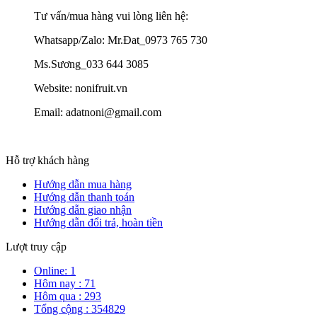
Tư vấn/mua hàng vui lòng liên hệ:
Whatsapp/Zalo: Mr.Đat_0973 765 730
Ms.Sương_033 644 3085
Website: nonifruit.vn
Email: adatnoni@gmail.com
Hỗ trợ khách hàng
Hướng dẫn mua hàng
Hướng dẫn thanh toán
Hướng dẫn giao nhận
Hướng dẫn đổi trả, hoàn tiền
Lượt truy cập
Online: 1
Hôm nay : 71
Hôm qua : 293
Tổng cộng : 354829