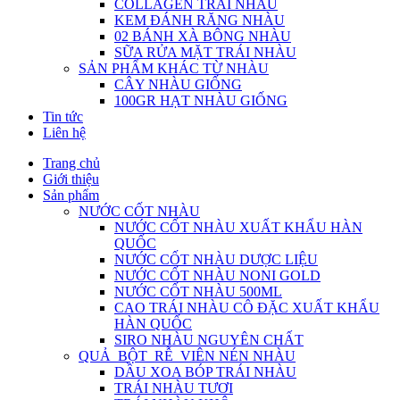
COLLAGEN TRÁI NHÀU
KEM ĐÁNH RĂNG NHÀU
02 BÁNH XÀ BÔNG NHÀU
SỮA RỬA MẶT TRÁI NHÀU
SẢN PHẨM KHÁC TỪ NHÀU
CÂY NHÀU GIỐNG
100GR HẠT NHÀU GIỐNG
Tin tức
Liên hệ
Trang chủ
Giới thiệu
Sản phẩm
NƯỚC CỐT NHÀU
NƯỚC CỐT NHÀU XUẤT KHẨU HÀN
QUỐC
NƯỚC CỐT NHÀU DƯỢC LIỆU
NƯỚC CỐT NHÀU NONI GOLD
NƯỚC CỐT NHÀU 500ML
CAO TRÁI NHÀU CÔ ĐẶC XUẤT KHẨU
HÀN QUỐC
SIRO NHÀU NGUYÊN CHẤT
QUẢ_BỘT_RỄ_VIÊN NÉN NHÀU
DẦU XOA BÓP TRÁI NHÀU
TRÁI NHÀU TƯƠI