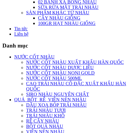
02 BÁNH XÀ BÔNG NHÀU
SỮA RỬA MẶT TRÁI NHÀU
SẢN PHẨM KHÁC TỪ NHÀU
CÂY NHÀU GIỐNG
100GR HẠT NHÀU GIỐNG
Tin tức
Liên hệ
Danh mục
NƯỚC CỐT NHÀU
NƯỚC CỐT NHÀU XUẤT KHẨU HÀN QUỐC
NƯỚC CỐT NHÀU DƯỢC LIỆU
NƯỚC CỐT NHÀU NONI GOLD
NƯỚC CỐT NHÀU 500ML
CAO TRÁI NHÀU CÔ ĐẶC XUẤT KHẨU HÀN
QUỐC
SIRO NHÀU NGUYÊN CHẤT
QUẢ_BỘT_RỄ_VIÊN NÉN NHÀU
DẦU XOA BÓP TRÁI NHÀU
TRÁI NHÀU TƯƠI
TRÁI NHÀU KHÔ
RỄ CÂY NHÀU
BỘT QUẢ NHÀU
VIÊN NÉN NHÀU