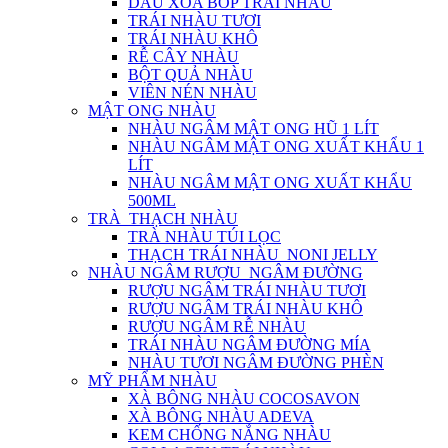
DẦU XOA BÓP TRÁI NHÀU
TRÁI NHÀU TƯƠI
TRÁI NHÀU KHÔ
RỄ CÂY NHÀU
BỘT QUẢ NHÀU
VIÊN NÉN NHÀU
MẬT ONG NHÀU
NHÀU NGÂM MẬT ONG HŨ 1 LÍT
NHÀU NGÂM MẬT ONG XUẤT KHẨU 1
LÍT
NHÀU NGÂM MẬT ONG XUẤT KHẨU
500ML
TRÀ_THẠCH NHÀU
TRÀ NHÀU TÚI LỌC
THẠCH TRÁI NHÀU_NONI JELLY
NHÀU NGÂM RƯỢU_NGÂM ĐƯỜNG
RƯỢU NGÂM TRÁI NHÀU TƯƠI
RƯỢU NGÂM TRÁI NHÀU KHÔ
RƯỢU NGÂM RỄ NHÀU
TRÁI NHÀU NGÂM ĐƯỜNG MÍA
NHÀU TƯƠI NGÂM ĐƯỜNG PHÈN
MỸ PHẨM NHÀU
XÀ BÔNG NHÀU COCOSAVON
XÀ BÔNG NHÀU ADEVA
KEM CHỐNG NẮNG NHÀU