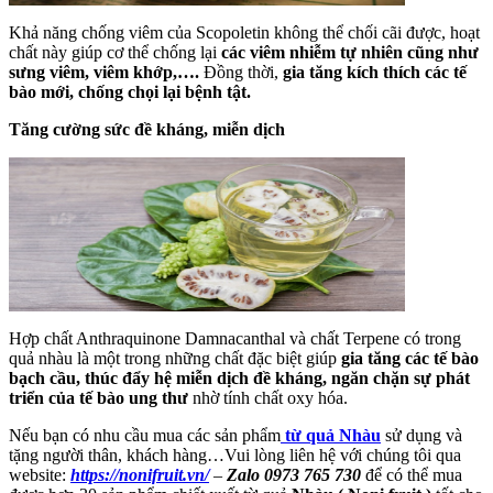
Khả năng chống viêm của Scopoletin không thể chối cãi được, hoạt
chất này giúp cơ thể chống lại
các viêm nhiễm tự nhiên cũng như
sưng viêm, viêm khớp,….
Đồng thời,
gia tăng kích thích các tế
bào mới, chống chọi lại bệnh tật.
Tăng cường sức đề kháng, miễn dịch
Hợp chất Anthraquinone Damnacanthal và chất Terpene có trong
quả nhàu là một trong những chất đặc biệt giúp
gia tăng các tế bào
bạch cầu, thúc đẩy hệ miễn dịch đề kháng, ngăn chặn sự phát
triển của tế bào ung thư
nhờ tính chất oxy hóa.
Nếu bạn có nhu cầu mua các sản phẩm
từ quả Nhàu
sử dụng và
tặng người thân, khách hàng…Vui lòng liên hệ với chúng tôi qua
website:
https://nonifruit.vn/
–
Zalo 0973 765 730
để có thể mua