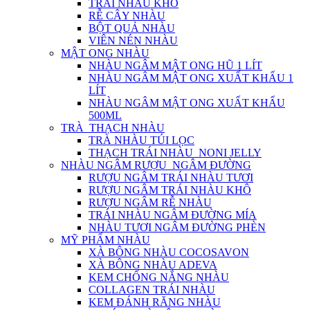
TRÁI NHÀU KHÔ
RỄ CÂY NHÀU
BỘT QUẢ NHÀU
VIÊN NÉN NHÀU
MẬT ONG NHÀU
NHÀU NGÂM MẬT ONG HŨ 1 LÍT
NHÀU NGÂM MẬT ONG XUẤT KHẨU 1
LÍT
NHÀU NGÂM MẬT ONG XUẤT KHẨU
500ML
TRÀ_THẠCH NHÀU
TRÀ NHÀU TÚI LỌC
THẠCH TRÁI NHÀU_NONI JELLY
NHÀU NGÂM RƯỢU_NGÂM ĐƯỜNG
RƯỢU NGÂM TRÁI NHÀU TƯƠI
RƯỢU NGÂM TRÁI NHÀU KHÔ
RƯỢU NGÂM RỄ NHÀU
TRÁI NHÀU NGÂM ĐƯỜNG MÍA
NHÀU TƯƠI NGÂM ĐƯỜNG PHÈN
MỸ PHẨM NHÀU
XÀ BÔNG NHÀU COCOSAVON
XÀ BÔNG NHÀU ADEVA
KEM CHỐNG NẮNG NHÀU
COLLAGEN TRÁI NHÀU
KEM ĐÁNH RĂNG NHÀU