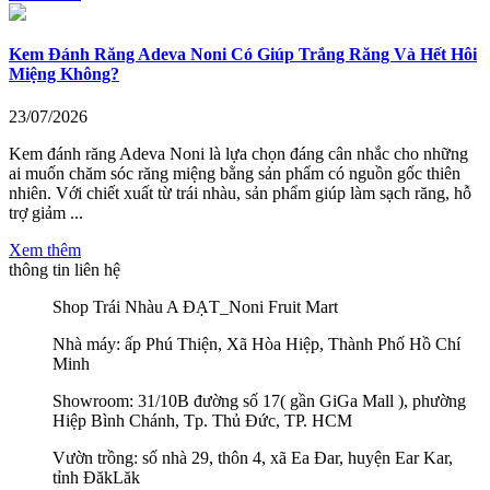
Kem Đánh Răng Adeva Noni Có Giúp Trắng Răng Và Hết Hôi
Miệng Không?
23/07/2026
Kem đánh răng Adeva Noni là lựa chọn đáng cân nhắc cho những
ai muốn chăm sóc răng miệng bằng sản phẩm có nguồn gốc thiên
nhiên. Với chiết xuất từ trái nhàu, sản phẩm giúp làm sạch răng, hỗ
trợ giảm ...
Xem thêm
thông tin liên hệ
Shop Trái Nhàu A ĐẠT_Noni Fruit Mart
Nhà máy: ấp Phú Thiện, Xã Hòa Hiệp, Thành Phố Hồ Chí
Minh
Showroom: 31/10B đường số 17( gần GiGa Mall ), phường
Hiệp Bình Chánh, Tp. Thủ Đức, TP. HCM
Vườn trồng: số nhà 29, thôn 4, xã Ea Đar, huyện Ear Kar,
tỉnh ĐăkLăk