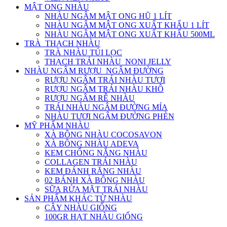
MẬT ONG NHÀU
NHÀU NGÂM MẬT ONG HŨ 1 LÍT
NHÀU NGÂM MẬT ONG XUẤT KHẨU 1 LÍT
NHÀU NGÂM MẬT ONG XUẤT KHẨU 500ML
TRÀ_THẠCH NHÀU
TRÀ NHÀU TÚI LỌC
THẠCH TRÁI NHÀU_NONI JELLY
NHÀU NGÂM RƯỢU_NGÂM ĐƯỜNG
RƯỢU NGÂM TRÁI NHÀU TƯƠI
RƯỢU NGÂM TRÁI NHÀU KHÔ
RƯỢU NGÂM RỄ NHÀU
TRÁI NHÀU NGÂM ĐƯỜNG MÍA
NHÀU TƯƠI NGÂM ĐƯỜNG PHÈN
MỸ PHẨM NHÀU
XÀ BÔNG NHÀU COCOSAVON
XÀ BÔNG NHÀU ADEVA
KEM CHỐNG NẮNG NHÀU
COLLAGEN TRÁI NHÀU
KEM ĐÁNH RĂNG NHÀU
02 BÁNH XÀ BÔNG NHÀU
SỮA RỬA MẶT TRÁI NHÀU
SẢN PHẨM KHÁC TỪ NHÀU
CÂY NHÀU GIỐNG
100GR HẠT NHÀU GIỐNG