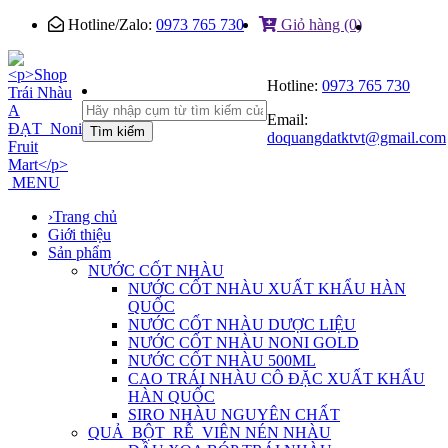
Hotline/Zalo:
0973 765 730
Giỏ hàng (0)
Hotline:
0973 765 730
Email:
Tìm kiếm
doquangdatktvt@gmail.com
MENU
›
Trang chủ
Giới thiệu
Sản phẩm
NƯỚC CỐT NHÀU
NƯỚC CỐT NHÀU XUẤT KHẨU HÀN
QUỐC
NƯỚC CỐT NHÀU DƯỢC LIỆU
NƯỚC CỐT NHÀU NONI GOLD
NƯỚC CỐT NHÀU 500ML
CAO TRÁI NHÀU CÔ ĐẶC XUẤT KHẨU
HÀN QUỐC
SIRO NHÀU NGUYÊN CHẤT
QUẢ_BỘT_RỄ_VIÊN NÉN NHÀU