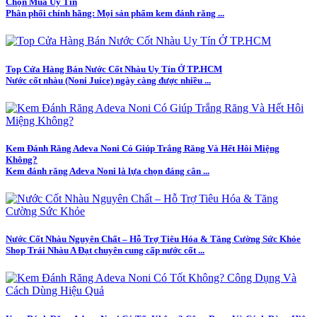
Chọn Mua Uy Tín
Phân phối chính hãng: Mọi sản phẩm kem đánh răng ...
Top Cửa Hàng Bán Nước Cốt Nhàu Uy Tín Ở TP.HCM
Nước cốt nhàu (Noni Juice) ngày càng được nhiều ...
Kem Đánh Răng Adeva Noni Có Giúp Trắng Răng Và Hết Hôi Miệng
Không?
Kem đánh răng Adeva Noni là lựa chọn đáng cân ...
Nước Cốt Nhàu Nguyên Chất – Hỗ Trợ Tiêu Hóa & Tăng Cường Sức Khỏe
Shop Trái Nhàu A Đạt chuyên cung cấp nước cốt ...