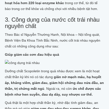
hoạt hóa hơn 220 loại enzyme khác
trong cơ thể, từ đó tế
bào trong cơ thể khỏe và chống chọi với nhiều bệnh tật hơn.
3. Công dụng của nước cốt trái nhàu
nguyên chất
Theo Bác sĩ Nguyễn Thường Hanh, Nội khoa – Nội tổng quát,
Bệnh Viện Đa Khoa Tỉnh Bắc Ninh, nước cốt trái nhàu nguyên
chất có những công dụng như sau:
Giúp giảm các cơn đau hiệu quả
Dưỡng chất Scopoletin trong quả nhàu được xem là một hoạt
chất thần kỳ khi nó có tác dụng
giãn nở mạch máu, hạ huyết
áp, kháng viêm, giảm đau, giảm hội chứng đau nửa đầu, an
thần, trị chứng mất ngủ
. Ngoài ra, nó còn
ức chế được các
bệnh như hen suyễn, đau dạ dày, suy nhược cơ thể.
Quả thật là một hợp chất thần kỳ, nhờ đặc tính giảm đau, an
thần mà nó giúp
giảm cơn đau như đau xương khớp, đau