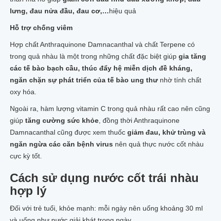
lưng, đau nửa đầu, đau cơ,…
hiệu quả
Hỗ trợ chống viêm
Hợp chất Anthraquinone Damnacanthal và chất Terpene có
trong quả nhàu là một trong những chất đặc biệt giúp
gia tăng
các tế bào bạch cầu, thúc đẩy hệ miễn dịch đề kháng,
ngăn chặn sự phát triển của tế bào ung thư
nhờ tính chất
oxy hóa.
Ngoài ra, hàm lượng vitamin C trong quả nhàu rất cao nên cũng
giúp
tăng cường sức khỏe
, đồng thời Anthraquinone
Damnacanthal cũng được xem thuốc
giảm đau, khử trùng và
ngăn ngừa các căn bệnh virus
nên quả thực nước cốt nhàu
cực kỳ tốt.
Cách sử dụng nước cốt trái nhàu
hợp lý
Đối với trẻ tuổi, khỏe mạnh: mỗi ngày nên uống khoảng 30 ml
và uống như nước giải khát trong ngày.