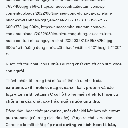
768×480.jpg 768w, https://nuoccotnhautuetam.com/wp-
content/uploads/2022/08/tim-hieu-cong-dung-va-cach-lam-
nuoc-cot-trai-nhau-nguyen-chat-202203231059585252-
600×375.jpg 600w, https://nuoccotnhautuetam.com/wp-
content/uploads/2022/08/tim-hieu-cong-dung-va-cach-lam-
nuoc-cot-trai-nhau-nguyen-chat-202203231059585252.jpg
800w” alt=”công dụng nước cốt nhàu” width=”640″ height=”400″
/>
Nước cốt trái nhàu chứa nhiều dưỡng chất cực tốt cho sức khỏe
con người
Thành phần tốt trong trái nhàu có thể kể ra như
beta-
carotene, axit linoleic, magie, canxi, kali, protein và các
loại vitamin B, vitamin C
có hỗ trợ
hệ miễn dịch tốt hơn và
chống lại các chất oxy hóa, ngăn ngừa ung thư.
Đồng thời, hoạt chất prexonine, một chất khi kết hợp với enzym
prexoronase (có trong dịch dạ dày) sẽ tạo ra chất xeronine.
Xeronine là một chất giúp
nuôi dưỡng và kích hoạt tế bào,