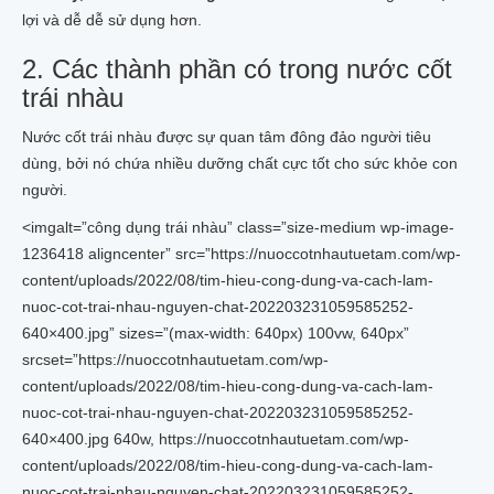
lợi và dễ dễ sử dụng hơn.
2. Các thành phần có trong nước cốt
trái nhàu
Nước cốt trái nhàu được sự quan tâm đông đảo người tiêu
dùng, bởi nó chứa nhiều dưỡng chất cực tốt cho sức khỏe con
người.
<imgalt=”công dụng trái nhàu” class=”size-medium wp-image-
1236418 aligncenter” src=”https://nuoccotnhautuetam.com/wp-
content/uploads/2022/08/tim-hieu-cong-dung-va-cach-lam-
nuoc-cot-trai-nhau-nguyen-chat-202203231059585252-
640×400.jpg” sizes=”(max-width: 640px) 100vw, 640px”
srcset=”https://nuoccotnhautuetam.com/wp-
content/uploads/2022/08/tim-hieu-cong-dung-va-cach-lam-
nuoc-cot-trai-nhau-nguyen-chat-202203231059585252-
640×400.jpg 640w, https://nuoccotnhautuetam.com/wp-
content/uploads/2022/08/tim-hieu-cong-dung-va-cach-lam-
nuoc-cot-trai-nhau-nguyen-chat-202203231059585252-