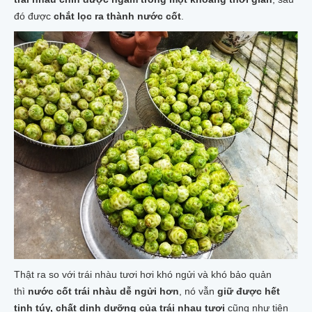
đó được
chắt lọc ra thành nước cốt
.
Thật ra so với trái nhàu tươi hơi khó ngửi và khó bảo quản
thì
nước cốt trái nhàu dễ ngửi hơn
, nó vẫn
giữ được hết
tinh túy, chất dinh dưỡng của trái nhau tươi
cũng như tiện