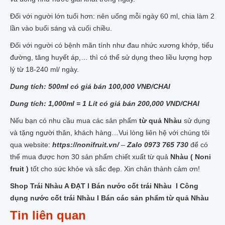
Đối với người lớn tuổi hơn: nên uống mỗi ngày 60 ml, chia làm 2
lần vào buổi sáng và cuối chiều.
Đối với người có bệnh mãn tính như đau nhức xương khớp, tiểu
đường, tăng huyết áp,… thì có thể sử dụng theo liều lượng hợp
lý từ 18-240 ml/ ngày.
Dung tích: 500ml có giá bán 100,000 VNĐ/CHAI
Dung tích: 1,000ml = 1 Lít có giá bán 200,000 VND/CHAI
Nếu bạn có nhu cầu mua các sản phẩm
từ quả Nhàu
sử dụng
và tặng người thân, khách hàng…Vui lòng liên hệ với chúng tôi
qua website:
https://nonifruit.vn/
–
Zalo 0973 765 730
để có
thể mua được hơn 30 sản phẩm chiết xuất từ quả
Nhàu ( Noni
fruit )
tốt cho sức khỏe và sắc đẹp. Xin chân thành cảm ơn!
Shop Trái Nhàu A ĐẠT I Bán nước cốt trái Nhàu I Công
dụng nước cốt trái Nhàu I Bán các sản phẩm từ quả Nhàu
Tin liên quan