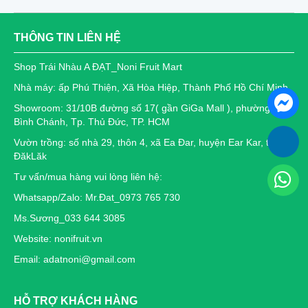
THÔNG TIN LIÊN HỆ
Shop Trái Nhàu A ĐẠT_Noni Fruit Mart
Nhà máy: ấp Phú Thiện, Xã Hòa Hiệp, Thành Phố Hồ Chí Minh
Showroom: 31/10B đường số 17( gần GiGa Mall ), phường Hiệp
Bình Chánh, Tp. Thủ Đức, TP. HCM
Vườn trồng: số nhà 29, thôn 4, xã Ea Đar, huyện Ear Kar, tỉnh
ĐăkLăk
Tư vấn/mua hàng vui lòng liên hệ:
Whatsapp/Zalo: Mr.Đat_0973 765 730
Ms.Sương_033 644 3085
Website: nonifruit.vn
Email: adatnoni@gmail.com
HỖ TRỢ KHÁCH HÀNG