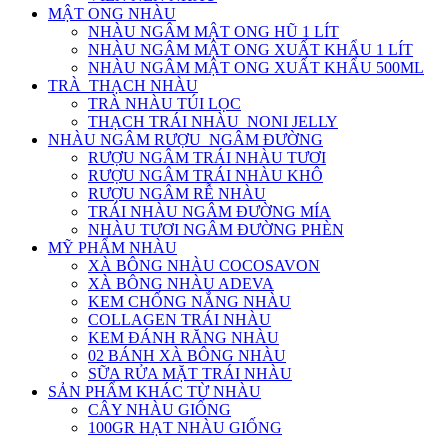
MẬT ONG NHÀU
NHÀU NGÂM MẬT ONG HŨ 1 LÍT
NHÀU NGÂM MẬT ONG XUẤT KHẨU 1 LÍT
NHÀU NGÂM MẬT ONG XUẤT KHẨU 500ML
TRÀ_THẠCH NHÀU
TRÀ NHÀU TÚI LỌC
THẠCH TRÁI NHÀU_NONI JELLY
NHÀU NGÂM RƯỢU_NGÂM ĐƯỜNG
RƯỢU NGÂM TRÁI NHÀU TƯƠI
RƯỢU NGÂM TRÁI NHÀU KHÔ
RƯỢU NGÂM RỄ NHÀU
TRÁI NHÀU NGÂM ĐƯỜNG MÍA
NHÀU TƯƠI NGÂM ĐƯỜNG PHÈN
MỸ PHẨM NHÀU
XÀ BÔNG NHÀU COCOSAVON
XÀ BÔNG NHÀU ADEVA
KEM CHỐNG NẮNG NHÀU
COLLAGEN TRÁI NHÀU
KEM ĐÁNH RĂNG NHÀU
02 BÁNH XÀ BÔNG NHÀU
SỮA RỬA MẶT TRÁI NHÀU
SẢN PHẨM KHÁC TỪ NHÀU
CÂY NHÀU GIỐNG
100GR HẠT NHÀU GIỐNG