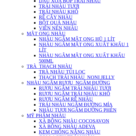
DẦU XOA BÓP TRÁI NHÀU
TRÁI NHÀU TƯƠI
TRÁI NHÀU KHÔ
RỄ CÂY NHÀU
BỘT QUẢ NHÀU
VIÊN NÉN NHÀU
MẬT ONG NHÀU
NHÀU NGÂM MẬT ONG HŨ 1 LÍT
NHÀU NGÂM MẬT ONG XUẤT KHẨU 1
LÍT
NHÀU NGÂM MẬT ONG XUẤT KHẨU
500ML
TRÀ_THẠCH NHÀU
TRÀ NHÀU TÚI LỌC
THẠCH TRÁI NHÀU_NONI JELLY
NHÀU NGÂM RƯỢU_NGÂM ĐƯỜNG
RƯỢU NGÂM TRÁI NHÀU TƯƠI
RƯỢU NGÂM TRÁI NHÀU KHÔ
RƯỢU NGÂM RỄ NHÀU
TRÁI NHÀU NGÂM ĐƯỜNG MÍA
NHÀU TƯƠI NGÂM ĐƯỜNG PHÈN
MỸ PHẨM NHÀU
XÀ BÔNG NHÀU COCOSAVON
XÀ BÔNG NHÀU ADEVA
KEM CHỐNG NẮNG NHÀU