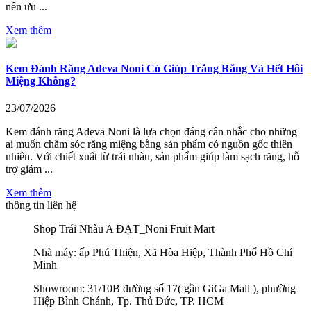
nên ưu ...
Xem thêm
Kem Đánh Răng Adeva Noni Có Giúp Trắng Răng Và Hết Hôi
Miệng Không?
23/07/2026
Kem đánh răng Adeva Noni là lựa chọn đáng cân nhắc cho những
ai muốn chăm sóc răng miệng bằng sản phẩm có nguồn gốc thiên
nhiên. Với chiết xuất từ trái nhàu, sản phẩm giúp làm sạch răng, hỗ
trợ giảm ...
Xem thêm
thông tin liên hệ
Shop Trái Nhàu A ĐẠT_Noni Fruit Mart
Nhà máy: ấp Phú Thiện, Xã Hòa Hiệp, Thành Phố Hồ Chí
Minh
Showroom: 31/10B đường số 17( gần GiGa Mall ), phường
Hiệp Bình Chánh, Tp. Thủ Đức, TP. HCM