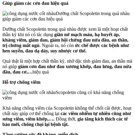
Giúp giảm các cơn đau hiệu quả
Dưỡng chất Scopoletin trong quả nhàu
giúp giảm các cơn đau hiệu quả
Dưỡng chất Scopoletin trong quả nhàu được xem là một hoạt chất
thần kỳ khi nó có tác dụng
giãn nở mạch máu, hạ huyết áp,
kháng viêm, giảm đau, giảm hội chứng đau nửa đầu, an thần,
trị chứng mất ngủ
. Ngoài ra, nó còn
ức chế được các bệnh như
hen suyễn, đau dạ dày, suy nhược cơ thể.
Quả thật là một hợp chất thần kỳ, nhờ đặc tính giảm đau, an thần mà
nó giúp
giảm cơn đau như đau xương khớp, đau lưng, đau nửa
đầu, đau cơ,…
hiệu quả
Hỗ trợ chống viêm
Scopoletin cũng có khả năng chống
viêm
Khả năng chống viêm của Scopoletin không thể chối cãi được, hoạt
chất này giúp cơ thể chống lại
các viêm nhiễm tự nhiên cũng như
sưng viêm, viêm khớp,….
Đồng thời,
gia tăng kích thích các tế
bào mới, chống chọi lại bệnh tật.
Tăng cường sức đề kháng, miễn dịch