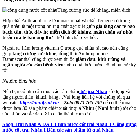
Tăng cường sức đề kháng, miễn dịch
Hợp chất Anthraquinone Damnacanthal và chất Terpene có trong
quả nhàu là một trong những chất đặc biệt giúp
gia tăng các tế bào
bạch cầu, thúc đẩy hệ miễn dịch đề kháng, ngăn chặn sự phát
triển của tế bào ung thư
nhờ tính chất oxy hóa.
Ngoài ra, hàm lượng vitamin C trong quả nhàu rất cao nên cũng
giúp
tăng cường sức khỏe
, đồng thời Anthraquinone
Damnacanthal cũng được xem thuốc
giảm đau, khử trùng và
ngăn ngừa các căn bệnh virus
nên quả thực nước cốt nhàu cực kỳ
tốt.
Nguồn: tổng hợp
Nếu bạn có nhu cầu mua các sản phẩm
từ quả Nhàu
sử dụng và
tặng người thân, khách hàng…Vui lòng liên hệ với chúng tôi qua
website:
https://nonifruit.vn/
–
Zalo 0973 765 730
để có thể mua
được hơn 30 sản phẩm chiết xuất từ quả
Nhàu ( Noni fruit )
tốt cho
sức khỏe và sắc đẹp. Xin chân thành cảm ơn!
Shop Trái Nhàu A ĐẠT I Bán nước cốt trái Nhàu I Công dụng
nước cốt trái Nhàu I Bán các sản phẩm từ quả Nhàu