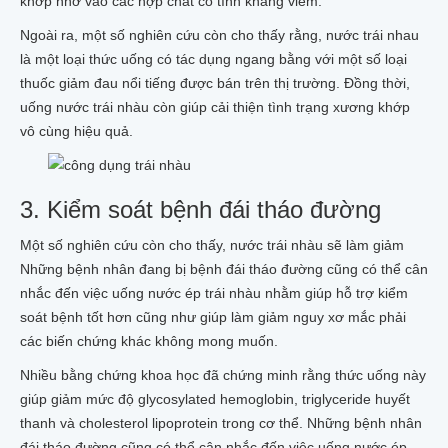
khớp nhờ vào các hợp chất có tính kháng viêm.
Ngoài ra, một số nghiên cứu còn cho thấy rằng, nước trái nhau
là một loại thức uống có tác dụng ngang bằng với một số loại
thuốc giảm đau nổi tiếng được bán trên thị trường. Đồng thời,
uống nước trái nhàu còn giúp cải thiện tình trạng xương khớp
vô cùng hiệu quả.
3. Kiểm soát bệnh đái tháo đường
Một số nghiên cứu còn cho thấy, nước trái nhàu sẽ làm giảm
Những bệnh nhân đang bị bệnh đái tháo đường cũng có thể cân
nhắc đến việc uống nước ép trái nhàu nhằm giúp hỗ trợ kiểm
soát bệnh tốt hơn cũng như giúp làm giảm nguy xơ mắc phải
các biến chứng khác không mong muốn.
Nhiều bằng chứng khoa học đã chứng minh rằng thức uống này
giúp giảm mức độ glycosylated hemoglobin, triglyceride huyết
thanh và cholesterol lipoprotein trong cơ thể. Những bệnh nhân
đái tháo đường cũng có thể cân nhắc đến việc uống nước ép