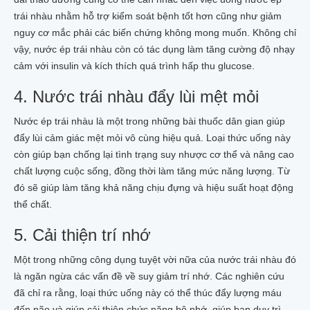
trái nhàu nhằm hỗ trợ kiểm soát bệnh tốt hơn cũng như giảm
nguy cơ mắc phải các biến chứng không mong muốn. Không chỉ
vậy, nước ép trái nhàu còn có tác dụng làm tăng cường độ nhạy
cảm với insulin và kích thích quá trình hấp thu glucose.
4. Nước trái nhàu đẩy lùi mệt mỏi
Nước ép trái nhàu là một trong những bài thuốc dân gian giúp
đẩy lùi cảm giác mệt mỏi vô cùng hiệu quả. Loại thức uống này
còn giúp bạn chống lại tình trạng suy nhược cơ thể và nâng cao
chất lượng cuộc sống, đồng thời làm tăng mức năng lượng. Từ
đó sẽ giúp làm tăng khả năng chịu đựng và hiệu suất hoạt động
thể chất.
5. Cải thiện trí nhớ
Một trong những công dụng tuyệt vời nữa của nước trái nhàu đó
là ngăn ngừa các vấn đề về suy giảm trí nhớ. Các nghiên cứu
đã chỉ ra rằng, loại thức uống này có thể thúc đẩy lượng máu
đến não và giúp cải thiện chức năng bộ nhớ, giúp bạn duy trì