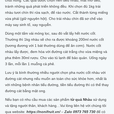
chút hồng. Các quả được chọn nên đều nhàu, mắt mở đều,
tránh những quả phát triển không đều. Khi chọn đủ 1kg trái
nhàu tươi chín thì rửa sạch, để ráo nước. Cắt thành từng miếng
vừa pháỉ (giữ nguyên hột). Cho trái nhàu chín đã sơ chế vào
máy say sinh tố, xay nguyễn.
Dùng một tấm vải mỏng lọc, sau đó vắt lấy hết nước cốt.
Thường thì 1kg nhàu sẽ cho ra được khoảng 200ml nước cốt
(tương đương với 1 bát thường dùng để ăn cơm). Nước cốt
nhàu lấy được, đem hòa với đường cát trắng cho vừa miệng và
pha thêm 30ml rượu. Cho vào tủ lạnh để bảo quản. Uống ngày
3 lần, mỗi lần 1 muỗng cà phê.
Lưu ý là bình thường nhiều người chọn pha nước cốt nhàu với
đường cát nhưng nếu muốn an toàn cho sức khỏe hơn, nhất là
với những bệnh nhân tiểu đường, tiền tiểu đường thì có thể thay
đường cát bằng mật ong.
Nếu bạn có nhu cầu mua các sản phẩm
từ quả Nhàu
sử dụng
và tặng người thân, khách hàng…Vui lòng liên hệ với chúng tôi
qua website:
https://nonifruit.vn/
–
Zalo 0973 765 730
để có