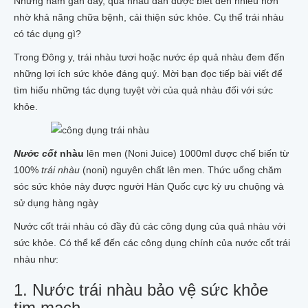
Những năm gần đây, quả nhàu dần được biết đến nhiều hơn
nhờ khả năng chữa bệnh, cải thiện sức khỏe. Cụ thể trái nhàu
có tác dụng gì?
Trong Đông y, trái nhàu tươi hoặc nước ép quả nhàu đem đến
những lợi ích sức khỏe đáng quý. Mời bạn đọc tiếp bài viết để
tìm hiểu những tác dụng tuyệt vời của quả nhàu đối với sức
khỏe.
Nước cốt
nhàu
lên men (Noni Juice) 1000ml được chế biến từ
100%
trái nhàu
(noni) nguyên chất lên men. Thức uống chăm
sóc sức khỏe này được người Hàn Quốc cực kỳ ưu chuộng và
sử dụng hàng ngày
Nước cốt trái nhàu có đầy đủ các công dụng của quả nhàu với
sức khỏe. Có thể kể đến các công dụng chính của nước cốt trái
nhàu như:
1. Nước trái nhàu bảo vệ sức khỏe
tim mạch