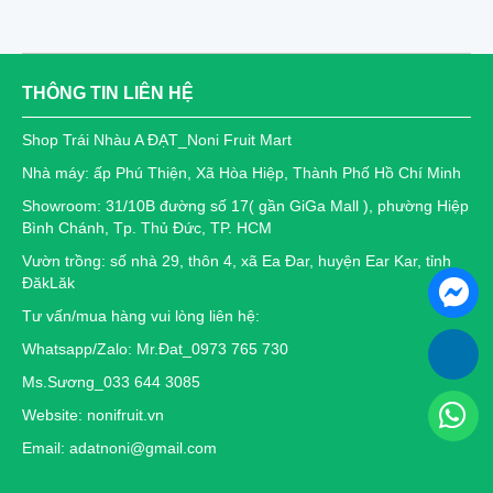
THÔNG TIN LIÊN HỆ
Shop Trái Nhàu A ĐẠT_Noni Fruit Mart
Nhà máy: ấp Phú Thiện, Xã Hòa Hiệp, Thành Phố Hồ Chí Minh
Showroom: 31/10B đường số 17( gần GiGa Mall ), phường Hiệp
Bình Chánh, Tp. Thủ Đức, TP. HCM
Vườn trồng: số nhà 29, thôn 4, xã Ea Đar, huyện Ear Kar, tỉnh
ĐăkLăk
Tư vấn/mua hàng vui lòng liên hệ:
Whatsapp/Zalo: Mr.Đat_0973 765 730
Ms.Sương_033 644 3085
Website: nonifruit.vn
Email: adatnoni@gmail.com