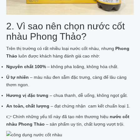
02 BÁNH XÀ BÔNG NHÀU
SỮA RỬA MẶT TRÁI NHÀU
SẢN PHẨM KHÁC TỪ NHÀU
CÂY NHÀU GIỐNG
2. Vì sao nên chọn nước cốt
100GR HẠT NHÀU GIỐNG
nhàu Phong Thảo?
Tin tức
Liên hệ
Trên thị trường có rất nhiều loại nước cốt nhàu, nhưng
Phong
Thảo
luôn được khách hàng đánh giá cao nhờ:
Nguyên chất 100%
– không pha loãng, không hóa chất.
Ủ tự nhiên
– màu nâu đen sẫm đặc trưng, càng để lâu càng
thơm ngon.
Hương vị đặc trưng
– chua thanh, dễ uống, không ngọt gắt.
An toàn, chất lượng
– đạt chứng nhận cam kết chuẩn loại 1.
👉 Chính những yếu tố này đã tạo nên thương hiệu
nước cốt
nhàu Phong Thảo
– sản phẩm uy tín, chất lượng vượt trội.