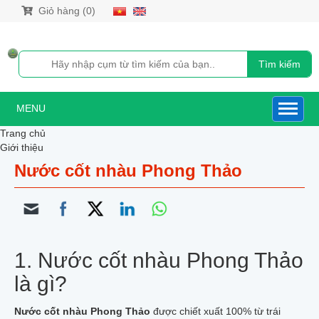
Giỏ hàng (0)
Tìm kiếm
MENU
Trang chủ
Giới thiệu
Sản phẩm
Nước cốt nhàu Phong Thảo
NƯỚC CỐT NHÀU
NƯỚC CỐT NHÀU XUẤT KHẨU HÀN QUỐC
NƯỚC CỐT NHÀU DƯỢC LIỆU
NƯỚC CỐT NHÀU NONI GOLD
NƯỚC CỐT NHÀU 500ML
CAO TRÁI NHÀU CÔ ĐẶC XUẤT KHẨU HÀN QUỐC
1. Nước cốt nhàu Phong Thảo
SIRO NHÀU NGUYÊN CHẤT
QUẢ_BỘT_RỄ_VIÊN NÉN NHÀU
là gì?
DẦU XOA BÓP TRÁI NHÀU
TRÁI NHÀU TƯƠI
Nước cốt nhàu Phong Thảo
được chiết xuất 100% từ trái
TRÁI NHÀU KHÔ