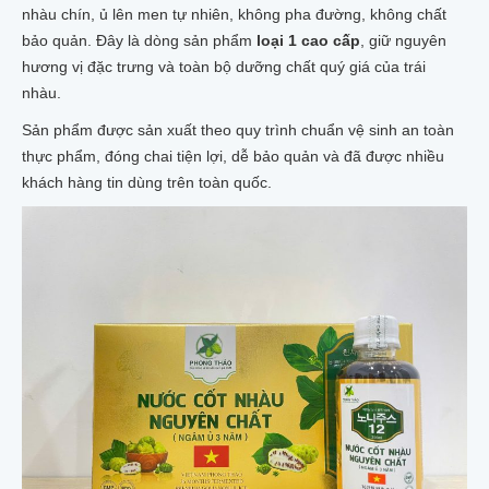
nhàu chín, ủ lên men tự nhiên, không pha đường, không chất
RỄ CÂY NHÀU
bảo quản. Đây là dòng sản phẩm
loại 1 cao cấp
, giữ nguyên
BỘT QUẢ NHÀU
VIÊN NÉN NHÀU
hương vị đặc trưng và toàn bộ dưỡng chất quý giá của trái
MẬT ONG NHÀU
nhàu.
NHÀU NGÂM MẬT ONG HŨ 1 LÍT
NHÀU NGÂM MẬT ONG XUẤT KHẨU 1 LÍT
Sản phẩm được sản xuất theo quy trình chuẩn vệ sinh an toàn
NHÀU NGÂM MẬT ONG XUẤT KHẨU 500ML
thực phẩm, đóng chai tiện lợi, dễ bảo quản và đã được nhiều
TRÀ_THẠCH NHÀU
khách hàng tin dùng trên toàn quốc.
TRÀ NHÀU TÚI LỌC
THẠCH TRÁI NHÀU_NONI JELLY
NHÀU NGÂM RƯỢU_NGÂM ĐƯỜNG
RƯỢU NGÂM TRÁI NHÀU TƯƠI
RƯỢU NGÂM TRÁI NHÀU KHÔ
RƯỢU NGÂM RỄ NHÀU
TRÁI NHÀU NGÂM ĐƯỜNG MÍA
NHÀU TƯƠI NGÂM ĐƯỜNG PHÈN
MỸ PHẨM NHÀU
XÀ BÔNG NHÀU COCOSAVON
XÀ BÔNG NHÀU ADEVA
KEM CHỐNG NẮNG NHÀU
COLLAGEN TRÁI NHÀU
KEM ĐÁNH RĂNG NHÀU