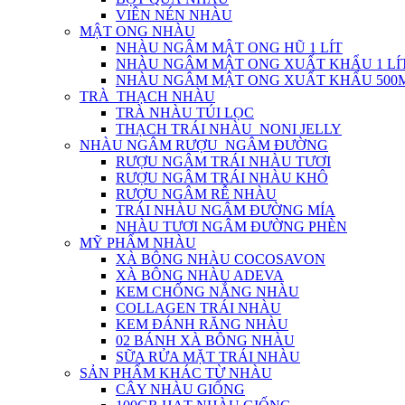
VIÊN NÉN NHÀU
MẬT ONG NHÀU
NHÀU NGÂM MẬT ONG HŨ 1 LÍT
NHÀU NGÂM MẬT ONG XUẤT KHẨU 1 LÍ
NHÀU NGÂM MẬT ONG XUẤT KHẨU 500
TRÀ_THẠCH NHÀU
TRÀ NHÀU TÚI LỌC
THẠCH TRÁI NHÀU_NONI JELLY
NHÀU NGÂM RƯỢU_NGÂM ĐƯỜNG
RƯỢU NGÂM TRÁI NHÀU TƯƠI
RƯỢU NGÂM TRÁI NHÀU KHÔ
RƯỢU NGÂM RỄ NHÀU
TRÁI NHÀU NGÂM ĐƯỜNG MÍA
NHÀU TƯƠI NGÂM ĐƯỜNG PHÈN
MỸ PHẨM NHÀU
XÀ BÔNG NHÀU COCOSAVON
XÀ BÔNG NHÀU ADEVA
KEM CHỐNG NẮNG NHÀU
COLLAGEN TRÁI NHÀU
KEM ĐÁNH RĂNG NHÀU
02 BÁNH XÀ BÔNG NHÀU
SỮA RỬA MẶT TRÁI NHÀU
SẢN PHẨM KHÁC TỪ NHÀU
CÂY NHÀU GIỐNG