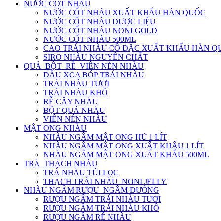
NƯỚC CỐT NHÀU
NƯỚC CỐT NHÀU XUẤT KHẨU HÀN QUỐC
NƯỚC CỐT NHÀU DƯỢC LIỆU
NƯỚC CỐT NHÀU NONI GOLD
NƯỚC CỐT NHÀU 500ML
CAO TRÁI NHÀU CÔ ĐẶC XUẤT KHẨU HÀN Q
SIRO NHÀU NGUYÊN CHẤT
QUẢ_BỘT_RỄ_VIÊN NÉN NHÀU
DẦU XOA BÓP TRÁI NHÀU
TRÁI NHÀU TƯƠI
TRÁI NHÀU KHÔ
RỄ CÂY NHÀU
BỘT QUẢ NHÀU
VIÊN NÉN NHÀU
MẬT ONG NHÀU
NHÀU NGÂM MẬT ONG HŨ 1 LÍT
NHÀU NGÂM MẬT ONG XUẤT KHẨU 1 LÍT
NHÀU NGÂM MẬT ONG XUẤT KHẨU 500ML
TRÀ_THẠCH NHÀU
TRÀ NHÀU TÚI LỌC
THẠCH TRÁI NHÀU_NONI JELLY
NHÀU NGÂM RƯỢU_NGÂM ĐƯỜNG
RƯỢU NGÂM TRÁI NHÀU TƯƠI
RƯỢU NGÂM TRÁI NHÀU KHÔ
RƯỢU NGÂM RỄ NHÀU