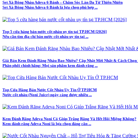
Set Xà Bông Nhàu Adeva 6 Bánh – Chăm Sóc Làn Da Từ Thiên Nhiên
Set Xà Bông Nhàu Adeva 6 Bánh là lựa chọn phù hợp ...
Top 5 cửa hàng bán nước cốt nhàu uy tín tại TP.HCM [2026]
Nếu cần tìm địa chỉ bán nước cốt nhàu uy tín tại ...
Giá Bán Kem Đánh Răng Nhàu Bao Nhiêu? Cập Nhật Mới Nhất & Cách Chọn
Phân phối chính hãng: Mọi sản phẩm kem đánh răng ...
Top Cửa Hàng Bán Nước Cốt Nhàu Uy Tín Ở TP.HCM
Nước cốt nhàu (Noni Juice) ngày càng được nhiều ...
Kem Đánh Răng Adeva Noni Có Giúp Trắng Răng Và Hết Hôi Miệng Không?
Kem đánh răng Adeva Noni là lựa chọn đáng cân ...