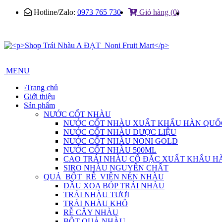
Hotline/Zalo:
0973 765 730
Giỏ hàng (0)
MENU
›
Trang chủ
Giới thiệu
Sản phẩm
NƯỚC CỐT NHÀU
NƯỚC CỐT NHÀU XUẤT KHẨU HÀN QUỐ
NƯỚC CỐT NHÀU DƯỢC LIỆU
NƯỚC CỐT NHÀU NONI GOLD
NƯỚC CỐT NHÀU 500ML
CAO TRÁI NHÀU CÔ ĐẶC XUẤT KHẨU H
SIRO NHÀU NGUYÊN CHẤT
QUẢ_BỘT_RỄ_VIÊN NÉN NHÀU
DẦU XOA BÓP TRÁI NHÀU
TRÁI NHÀU TƯƠI
TRÁI NHÀU KHÔ
RỄ CÂY NHÀU
BỘT QUẢ NHÀU