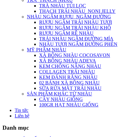
TRÀ_THẠCH NHÀU
TRÀ NHÀU TÚI LỌC
THẠCH TRÁI NHÀU_NONI JELLY
NHÀU NGÂM RƯỢU_NGÂM ĐƯỜNG
RƯỢU NGÂM TRÁI NHÀU TƯƠI
RƯỢU NGÂM TRÁI NHÀU KHÔ
RƯỢU NGÂM RỄ NHÀU
TRÁI NHÀU NGÂM ĐƯỜNG MÍA
NHÀU TƯƠI NGÂM ĐƯỜNG PHÈN
MỸ PHẨM NHÀU
XÀ BÔNG NHÀU COCOSAVON
XÀ BÔNG NHÀU ADEVA
KEM CHỐNG NẮNG NHÀU
COLLAGEN TRÁI NHÀU
KEM ĐÁNH RĂNG NHÀU
02 BÁNH XÀ BÔNG NHÀU
SỮA RỬA MẶT TRÁI NHÀU
SẢN PHẨM KHÁC TỪ NHÀU
CÂY NHÀU GIỐNG
100GR HẠT NHÀU GIỐNG
Tin tức
Liên hệ
Danh mục