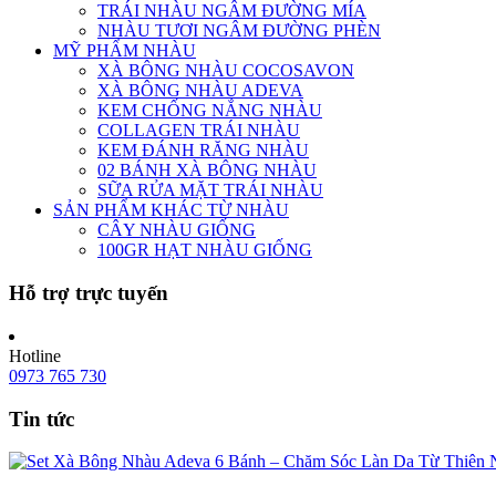
TRÁI NHÀU NGÂM ĐƯỜNG MÍA
NHÀU TƯƠI NGÂM ĐƯỜNG PHÈN
MỸ PHẨM NHÀU
XÀ BÔNG NHÀU COCOSAVON
XÀ BÔNG NHÀU ADEVA
KEM CHỐNG NẮNG NHÀU
COLLAGEN TRÁI NHÀU
KEM ĐÁNH RĂNG NHÀU
02 BÁNH XÀ BÔNG NHÀU
SỮA RỬA MẶT TRÁI NHÀU
SẢN PHẨM KHÁC TỪ NHÀU
CÂY NHÀU GIỐNG
100GR HẠT NHÀU GIỐNG
Hỗ trợ trực tuyến
Hotline
0973 765 730
Tin tức