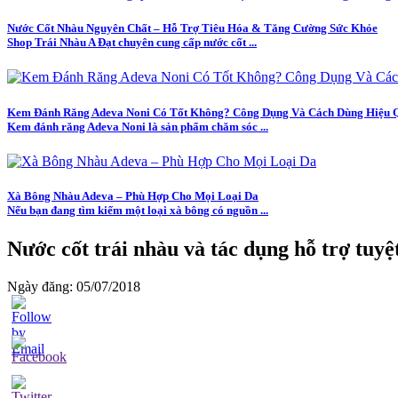
Nước Cốt Nhàu Nguyên Chất – Hỗ Trợ Tiêu Hóa & Tăng Cường Sức Khỏe
Shop Trái Nhàu A Đạt chuyên cung cấp nước cốt ...
Kem Đánh Răng Adeva Noni Có Tốt Không? Công Dụng Và Cách Dùng Hiệu 
Kem đánh răng Adeva Noni là sản phẩm chăm sóc ...
Xà Bông Nhàu Adeva – Phù Hợp Cho Mọi Loại Da
Nếu bạn đang tìm kiếm một loại xà bông có nguồn ...
Nước cốt trái nhàu và tác dụng hỗ trợ tuyệ
Ngày đăng: 05/07/2018