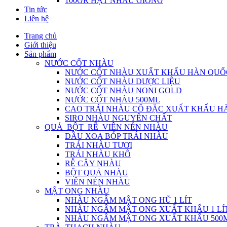
100GR HẠT NHÀU GIỐNG
Tin tức
Liên hệ
Trang chủ
Giới thiệu
Sản phẩm
NƯỚC CỐT NHÀU
NƯỚC CỐT NHÀU XUẤT KHẨU HÀN QUỐ
NƯỚC CỐT NHÀU DƯỢC LIỆU
NƯỚC CỐT NHÀU NONI GOLD
NƯỚC CỐT NHÀU 500ML
CAO TRÁI NHÀU CÔ ĐẶC XUẤT KHẨU H
SIRO NHÀU NGUYÊN CHẤT
QUẢ_BỘT_RỄ_VIÊN NÉN NHÀU
DẦU XOA BÓP TRÁI NHÀU
TRÁI NHÀU TƯƠI
TRÁI NHÀU KHÔ
RỄ CÂY NHÀU
BỘT QUẢ NHÀU
VIÊN NÉN NHÀU
MẬT ONG NHÀU
NHÀU NGÂM MẬT ONG HŨ 1 LÍT
NHÀU NGÂM MẬT ONG XUẤT KHẨU 1 LÍ
NHÀU NGÂM MẬT ONG XUẤT KHẨU 500