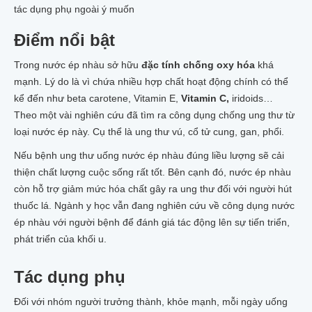
tác dụng phụ ngoài ý muốn
Điểm nổi bật
Trong nước ép nhàu sở hữu
đặc tính chống oxy hóa
khá
mạnh. Lý do là vì chứa nhiều hợp chất hoạt động chính có thể
kể đến như beta carotene, Vitamin E,
Vitamin C,
iridoids…
Theo một vài nghiên cứu đã tìm ra công dụng chống ung thư từ
loại nước ép này. Cụ thể là ung thư vú, cổ tử cung, gan, phổi.
Nếu bệnh ung thư uống nước ép nhàu đúng liều lượng sẽ cải
thiện chất lượng cuộc sống rất tốt. Bên cạnh đó, nước ép nhàu
còn hỗ trợ giảm mức hóa chất gây ra ung thư đối với người hút
thuốc lá. Ngành y học vẫn đang nghiên cứu về công dụng nước
ép nhàu với người bệnh để đánh giá tác động lên sự tiến triển,
phát triển của khối u.
Tác dụng phụ
Đối với nhóm người trưởng thành, khỏe mạnh, mỗi ngày uống