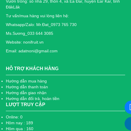
Vườn trồng: số nhà 29, thôn 4, xã Ea Đar, huyện Ear Kar, tỉnh
ĐăkLăk
Tư vấn/mua hàng vui lòng liên hệ:
Whatsapp/Zalo: Mr.Đat_0973 765 730
Ms.Sương_033 644 3085
Website: nonifruit.vn
Email: adatnoni@gmail.com
HỖ TRỢ KHÁCH HÀNG
Hướng dẫn mua hàng
Hướng dẫn thanh toán
Hướng dẫn giao nhận
Hướng dẫn đổi trả, hoàn tiền
LƯỢT TRUY CẬP
Online: 0
Hôm nay : 189
Hôm qua : 160