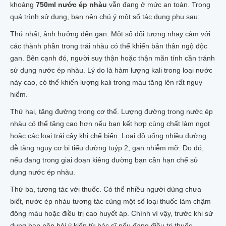
khoảng
750ml nước ép nhàu
vẫn đang ở mức an toàn. Trong
quá trình sử dụng, bạn nên chú ý một số tác dụng phụ sau:
Thứ nhất, ảnh hưởng đến gan. Một số đối tượng nhạy cảm với
các thành phần trong trái nhàu có thể khiến bản thân ngộ độc
gan. Bên cạnh đó, người suy thận hoặc thận mãn tính cần tránh
sử dụng nước ép nhàu. Lý do là hàm lượng kali trong loại nước
này cao, có thể khiến lượng kali trong máu tăng lên rất nguy
hiểm.
Thứ hai, tăng đường trong cơ thể. Lượng đường trong nước ép
nhàu có thể tăng cao hơn nếu bạn kết hợp cùng chất làm ngọt
hoặc các loại trái cây khi chế biến. Loại đồ uống nhiều đường
dễ tăng nguy cơ bị tiểu đường tuýp 2, gan nhiễm mỡ. Do đó,
nếu đang trong giai đoạn kiêng đường bạn cần hạn chế sử
dụng nước ép nhàu.
Thứ ba, tương tác với thuốc. Có thể nhiều người dùng chưa
biết, nước ép nhàu tương tác cùng một số loại thuốc làm chậm
đông máu hoặc điều trị cao huyết áp. Chính vì vậy, trước khi sử
dụng bạn nên hỏi ý kiến từ bác sĩ nếu đang điều trị thuốc.