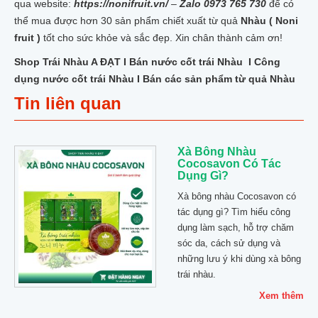
qua website:
https://nonifruit.vn/
–
Zalo 0973 765 730
để có
thể mua được hơn 30 sản phẩm chiết xuất từ quả
Nhàu ( Noni
fruit )
tốt cho sức khỏe và sắc đẹp. Xin chân thành cảm ơn!
Shop Trái Nhàu A ĐẠT I Bán nước cốt trái Nhàu I Công
dụng nước cốt trái Nhàu I Bán các sản phẩm từ quả Nhàu
Tin liên quan
Xà Bông Nhàu
Cocosavon Có Tác
Dụng Gì?
Xà bông nhàu Cocosavon có
tác dụng gì? Tìm hiểu công
dụng làm sạch, hỗ trợ chăm
sóc da, cách sử dụng và
những lưu ý khi dùng xà bông
trái nhàu.
Xem thêm