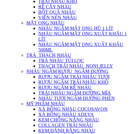
TRÁI NHÀU KHÔ
RỄ CÂY NHÀU
BỘT QUẢ NHÀU
VIÊN NÉN NHÀU
MẬT ONG NHÀU
NHÀU NGÂM MẬT ONG HŨ 1 LÍT
NHÀU NGÂM MẬT ONG XUẤT KHẨU 1
LÍT
NHÀU NGÂM MẬT ONG XUẤT KHẨU
500ML
TRÀ_THẠCH NHÀU
TRÀ NHÀU TÚI LỌC
THẠCH TRÁI NHÀU_NONI JELLY
NHÀU NGÂM RƯỢU_NGÂM ĐƯỜNG
RƯỢU NGÂM TRÁI NHÀU TƯƠI
RƯỢU NGÂM TRÁI NHÀU KHÔ
RƯỢU NGÂM RỄ NHÀU
TRÁI NHÀU NGÂM ĐƯỜNG MÍA
NHÀU TƯƠI NGÂM ĐƯỜNG PHÈN
MỸ PHẨM NHÀU
XÀ BÔNG NHÀU COCOSAVON
XÀ BÔNG NHÀU ADEVA
KEM CHỐNG NẮNG NHÀU
COLLAGEN TRÁI NHÀU
KEM ĐÁNH RĂNG NHÀU