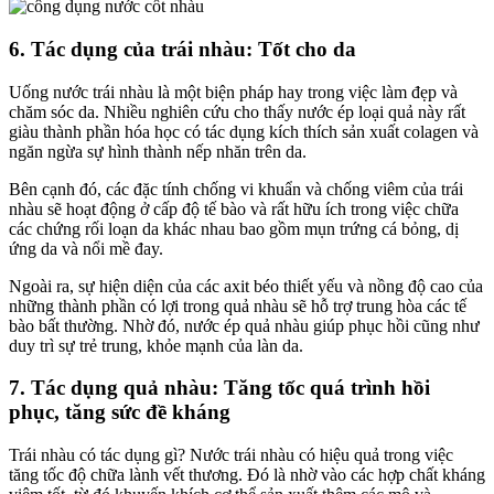
6. Tác dụng của trái nhàu: Tốt cho da
Uống nước trái nhàu là một biện pháp hay trong việc làm đẹp và
chăm sóc da. Nhiều nghiên cứu cho thấy nước ép loại quả này rất
giàu thành phần hóa học có tác dụng kích thích sản xuất colagen và
ngăn ngừa sự hình thành nếp nhăn trên da.
Bên cạnh đó, các đặc tính chống vi khuẩn và chống viêm của trái
nhàu sẽ hoạt động ở cấp độ tế bào và rất hữu ích trong việc chữa
các chứng rối loạn da khác nhau bao gồm mụn trứng cá bỏng, dị
ứng da và nổi mề đay.
Ngoài ra, sự hiện diện của các axit béo thiết yếu và nồng độ cao của
những thành phần có lợi trong quả nhàu sẽ hỗ trợ trung hòa các tế
bào bất thường. Nhờ đó, nước ép quả nhàu giúp phục hồi cũng như
duy trì sự trẻ trung, khỏe mạnh của làn da.
7. T
ác dụng quả nhàu: T
ăng tốc quá trình hồi
phục, tăng sức đề kháng
Trái nhàu có tác dụng gì? Nước trái nhàu có hiệu quả trong việc
tăng tốc độ chữa lành vết thương. Đó là nhờ vào các hợp chất kháng