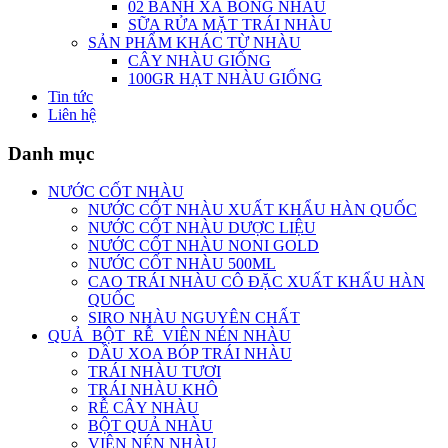
02 BÁNH XÀ BÔNG NHÀU
SỮA RỬA MẶT TRÁI NHÀU
SẢN PHẨM KHÁC TỪ NHÀU
CÂY NHÀU GIỐNG
100GR HẠT NHÀU GIỐNG
Tin tức
Liên hệ
Danh mục
NƯỚC CỐT NHÀU
NƯỚC CỐT NHÀU XUẤT KHẨU HÀN QUỐC
NƯỚC CỐT NHÀU DƯỢC LIỆU
NƯỚC CỐT NHÀU NONI GOLD
NƯỚC CỐT NHÀU 500ML
CAO TRÁI NHÀU CÔ ĐẶC XUẤT KHẨU HÀN
QUỐC
SIRO NHÀU NGUYÊN CHẤT
QUẢ_BỘT_RỄ_VIÊN NÉN NHÀU
DẦU XOA BÓP TRÁI NHÀU
TRÁI NHÀU TƯƠI
TRÁI NHÀU KHÔ
RỄ CÂY NHÀU
BỘT QUẢ NHÀU
VIÊN NÉN NHÀU