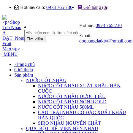
Hotline/Zalo:
0973 765 730
Giỏ hàng (0)
Hotline:
0973 765 730
Email:
Tìm kiếm
doquangdatktvt@gmail.com
MENU
›
Trang chủ
Giới thiệu
Sản phẩm
NƯỚC CỐT NHÀU
NƯỚC CỐT NHÀU XUẤT KHẨU HÀN
QUỐC
NƯỚC CỐT NHÀU DƯỢC LIỆU
NƯỚC CỐT NHÀU NONI GOLD
NƯỚC CỐT NHÀU 500ML
CAO TRÁI NHÀU CÔ ĐẶC XUẤT KHẨU
HÀN QUỐC
SIRO NHÀU NGUYÊN CHẤT
QUẢ_BỘT_RỄ_VIÊN NÉN NHÀU