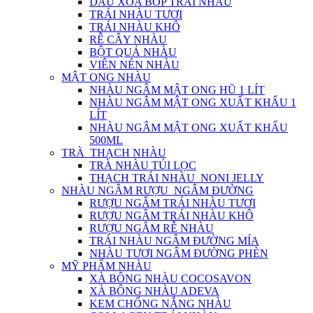
DẦU XOA BÓP TRÁI NHÀU
TRÁI NHÀU TƯƠI
TRÁI NHÀU KHÔ
RỄ CÂY NHÀU
BỘT QUẢ NHÀU
VIÊN NÉN NHÀU
MẬT ONG NHÀU
NHÀU NGÂM MẬT ONG HŨ 1 LÍT
NHÀU NGÂM MẬT ONG XUẤT KHẨU 1
LÍT
NHÀU NGÂM MẬT ONG XUẤT KHẨU
500ML
TRÀ_THẠCH NHÀU
TRÀ NHÀU TÚI LỌC
THẠCH TRÁI NHÀU_NONI JELLY
NHÀU NGÂM RƯỢU_NGÂM ĐƯỜNG
RƯỢU NGÂM TRÁI NHÀU TƯƠI
RƯỢU NGÂM TRÁI NHÀU KHÔ
RƯỢU NGÂM RỄ NHÀU
TRÁI NHÀU NGÂM ĐƯỜNG MÍA
NHÀU TƯƠI NGÂM ĐƯỜNG PHÈN
MỸ PHẨM NHÀU
XÀ BÔNG NHÀU COCOSAVON
XÀ BÔNG NHÀU ADEVA
KEM CHỐNG NẮNG NHÀU