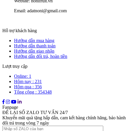
Website: nonifruit.vn
Email: adatnoni@gmail.com
Hỗ trợ khách hàng
Hướng dẫn mua hàng
Hướng dẫn thanh toán
Hướng dẫn giao nhận
Hướng dẫn đổi trả, hoàn tiền
Lượt truy cập
Online: 1
Hôm nay : 231
Hôm qua : 356
Tổng cộng : 354348
Fanpage
ĐỂ LẠI SỐ ZALO TƯ VẤN 24/7
Khuyến mãi quà tặng hấp dẫn, cam kết hàng chính hãng, bảo hành
đổi trả trong vòng 7 ngày