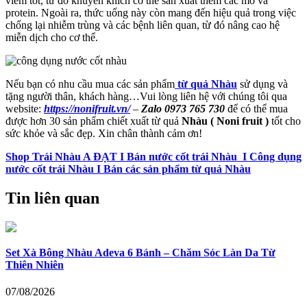
viêm tốt, từ đó khuyến khích cơ thể sản xuất thêm các mô và
protein. Ngoài ra, thức uống này còn mang đến hiệu quả trong việc
chống lại nhiễm trùng và các bệnh liên quan, từ đó nâng cao hệ
miễn dịch cho cơ thể.
Nếu bạn có nhu cầu mua các sản phẩm
từ quả Nhàu
sử dụng và
tặng người thân, khách hàng…Vui lòng liên hệ với chúng tôi qua
website:
https://nonifruit.vn/
–
Zalo 0973 765 730
để có thể mua
được hơn 30 sản phẩm chiết xuất từ quả
Nhàu ( Noni fruit )
tốt cho
sức khỏe và sắc đẹp. Xin chân thành cảm ơn!
Shop Trái Nhàu A ĐẠT I Bán nước cốt trái Nhàu I Công dụng
nước cốt trái Nhàu I Bán các sản phẩm từ quả Nhàu
Tin liên quan
Set Xà Bông Nhàu Adeva 6 Bánh – Chăm Sóc Làn Da Từ
Thiên Nhiên
07/08/2026