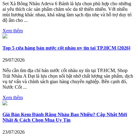
Set Xà Bông Nhàu Adeva 6 Bánh là lựa chọn phù hợp cho những
ai yêu thích các sản phẩm chăm sóc da từ thiên nhiên. Với nhiều
mùi hương khác nhau, khả năng làm sạch dịu nhẹ và hỗ trợ duy trì
độ ẩm cho ...
Xem thêm
Top 5 cửa hàng bán nước cốt nhàu uy tín tại TP.HCM [2026]
29/07/2026
Nếu cần tìm địa chỉ bán nước cốt nhàu uy tín tại TP.HCM, Shop
Trái Nhàu A Đạt là lựa chọn nổi bật nhờ chất lượng sản phẩm, dịch
vụ tư vấn và chính sách giao hàng chuyên nghiệp. Bên cạnh đó,
Nước Cốt ...
Xem thêm
Giá Bán Kem Đánh Răng Nhàu Bao Nhiêu? Cập Nhật Mới
Nhất & Cách Chọn Mua Uy Tín
23/07/2026