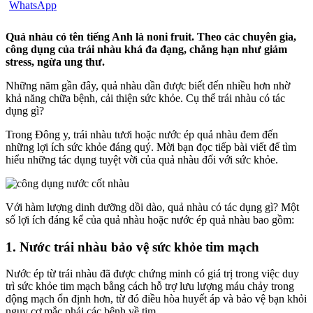
Quả nhàu có tên tiếng Anh là noni fruit. Theo các chuyên gia,
công dụng của trái nhàu khá đa đạng, chẳng hạn như giảm
stress, ngừa ung thư.
Những năm gần đây, quả nhàu dần được biết đến nhiều hơn nhờ
khả năng chữa bệnh, cải thiện sức khỏe. Cụ thể trái nhàu có tác
dụng gì?
Trong Đông y, trái nhàu tươi hoặc nước ép quả nhàu đem đến
những lợi ích sức khỏe đáng quý. Mời bạn đọc tiếp bài viết để tìm
hiểu những tác dụng tuyệt vời của quả nhàu đối với sức khỏe.
Với hàm lượng dinh dưỡng dồi dào, quả nhàu có tác dụng gì? Một
số lợi ích đáng kể của quả nhàu hoặc nước ép quả nhàu bao gồm:
1. Nước trái nhàu bảo vệ sức khỏe tim mạch
Nước ép từ trái nhàu đã được chứng minh có giá trị trong việc duy
trì sức khỏe tim mạch bằng cách hỗ trợ lưu lượng máu chảy trong
động mạch ổn định hơn, từ đó điều hòa huyết áp và bảo vệ bạn khỏi
nguy cơ mắc phải các bệnh về tim.