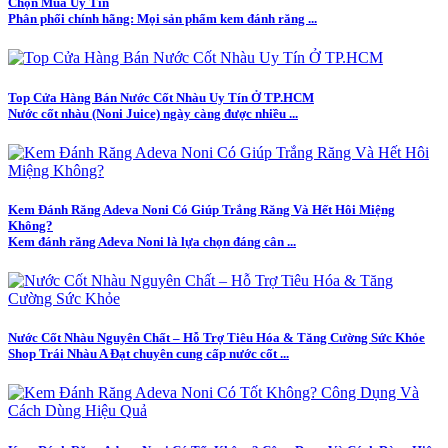
Chọn Mua Uy Tín
Phân phối chính hãng: Mọi sản phẩm kem đánh răng ...
Top Cửa Hàng Bán Nước Cốt Nhàu Uy Tín Ở TP.HCM
Nước cốt nhàu (Noni Juice) ngày càng được nhiều ...
Kem Đánh Răng Adeva Noni Có Giúp Trắng Răng Và Hết Hôi Miệng
Không?
Kem đánh răng Adeva Noni là lựa chọn đáng cân ...
Nước Cốt Nhàu Nguyên Chất – Hỗ Trợ Tiêu Hóa & Tăng Cường Sức Khỏe
Shop Trái Nhàu A Đạt chuyên cung cấp nước cốt ...