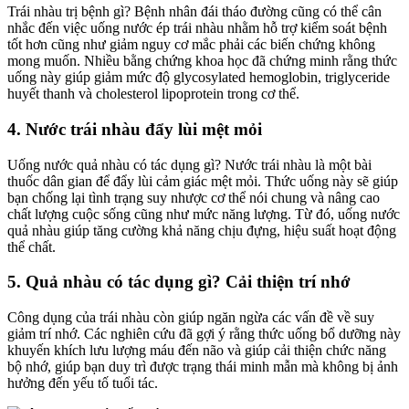
Trái nhàu trị bệnh gì? Bệnh nhân đái tháo đường cũng có thể cân
nhắc đến việc uống nước ép trái nhàu nhằm hỗ trợ kiểm soát bệnh
tốt hơn cũng như giảm nguy cơ mắc phải các biến chứng không
mong muốn. Nhiều bằng chứng khoa học đã chứng minh rằng thức
uống này giúp giảm mức độ glycosylated hemoglobin, triglyceride
huyết thanh và cholesterol lipoprotein trong cơ thể.
4. Nước trái nhàu đẩy lùi mệt mỏi
Uống nước quả nhàu có tác dụng gì?
Nước trái nhàu là một bài
thuốc dân gian để đẩy lùi cảm giác mệt mỏi. Thức uống này sẽ giúp
bạn chống lại tình trạng suy nhược cơ thể nói chung và nâng cao
chất lượng cuộc sống cũng như mức năng lượng. Từ đó, uống nước
quả nhàu giúp tăng cường khả năng chịu đựng, hiệu suất hoạt động
thể chất.
5. Quả nhàu có tác dụng gì? Cải thiện trí nhớ
Công dụng của trái nhàu còn giúp ngăn ngừa các vấn đề về suy
giảm trí nhớ. Các nghiên cứu đã gợi ý rằng thức uống bổ dưỡng này
khuyến khích lưu lượng máu đến não và giúp cải thiện chức năng
bộ nhớ, giúp bạn duy trì được trạng thái minh mẫn mà không bị ảnh
hưởng đến yếu tố tuổi tác.