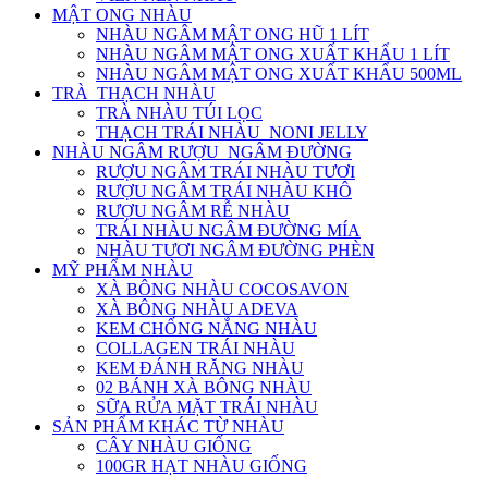
MẬT ONG NHÀU
NHÀU NGÂM MẬT ONG HŨ 1 LÍT
NHÀU NGÂM MẬT ONG XUẤT KHẨU 1 LÍT
NHÀU NGÂM MẬT ONG XUẤT KHẨU 500ML
TRÀ_THẠCH NHÀU
TRÀ NHÀU TÚI LỌC
THẠCH TRÁI NHÀU_NONI JELLY
NHÀU NGÂM RƯỢU_NGÂM ĐƯỜNG
RƯỢU NGÂM TRÁI NHÀU TƯƠI
RƯỢU NGÂM TRÁI NHÀU KHÔ
RƯỢU NGÂM RỄ NHÀU
TRÁI NHÀU NGÂM ĐƯỜNG MÍA
NHÀU TƯƠI NGÂM ĐƯỜNG PHÈN
MỸ PHẨM NHÀU
XÀ BÔNG NHÀU COCOSAVON
XÀ BÔNG NHÀU ADEVA
KEM CHỐNG NẮNG NHÀU
COLLAGEN TRÁI NHÀU
KEM ĐÁNH RĂNG NHÀU
02 BÁNH XÀ BÔNG NHÀU
SỮA RỬA MẶT TRÁI NHÀU
SẢN PHẨM KHÁC TỪ NHÀU
CÂY NHÀU GIỐNG
100GR HẠT NHÀU GIỐNG