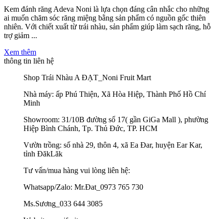
Kem đánh răng Adeva Noni là lựa chọn đáng cân nhắc cho những
ai muốn chăm sóc răng miệng bằng sản phẩm có nguồn gốc thiên
nhiên. Với chiết xuất từ trái nhàu, sản phẩm giúp làm sạch răng, hỗ
trợ giảm ...
Xem thêm
thông tin liên hệ
Shop Trái Nhàu A ĐẠT_Noni Fruit Mart
Nhà máy: ấp Phú Thiện, Xã Hòa Hiệp, Thành Phố Hồ Chí
Minh
Showroom: 31/10B đường số 17( gần GiGa Mall ), phường
Hiệp Bình Chánh, Tp. Thủ Đức, TP. HCM
Vườn trồng: số nhà 29, thôn 4, xã Ea Đar, huyện Ear Kar,
tỉnh ĐăkLăk
Tư vấn/mua hàng vui lòng liên hệ:
Whatsapp/Zalo: Mr.Đat_0973 765 730
Ms.Sương_033 644 3085