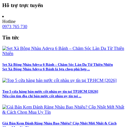
Hỗ trợ trực tuyến
Hotline
0973 765 730
Tin tức
Set Xà Bông Nhàu Adeva 6 Bánh – Chăm Sóc Làn Da Từ Thiên Nhiên
Set Xà Bông Nhàu Adeva 6 Bánh là lựa chọn phù hợp ...
Top 5 cửa hàng bán nước cốt nhàu uy tín tại TP.HCM [2026]
Nếu cần tìm địa chỉ bán nước cốt nhàu uy tín tại ...
Giá Bán Kem Đánh Răng Nhàu Bao Nhiêu? Cập Nhật Mới Nhất & Cách