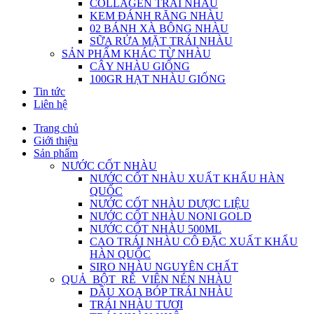
COLLAGEN TRÁI NHÀU
KEM ĐÁNH RĂNG NHÀU
02 BÁNH XÀ BÔNG NHÀU
SỮA RỬA MẶT TRÁI NHÀU
SẢN PHẨM KHÁC TỪ NHÀU
CÂY NHÀU GIỐNG
100GR HẠT NHÀU GIỐNG
Tin tức
Liên hệ
Trang chủ
Giới thiệu
Sản phẩm
NƯỚC CỐT NHÀU
NƯỚC CỐT NHÀU XUẤT KHẨU HÀN
QUỐC
NƯỚC CỐT NHÀU DƯỢC LIỆU
NƯỚC CỐT NHÀU NONI GOLD
NƯỚC CỐT NHÀU 500ML
CAO TRÁI NHÀU CÔ ĐẶC XUẤT KHẨU
HÀN QUỐC
SIRO NHÀU NGUYÊN CHẤT
QUẢ_BỘT_RỄ_VIÊN NÉN NHÀU
DẦU XOA BÓP TRÁI NHÀU
TRÁI NHÀU TƯƠI