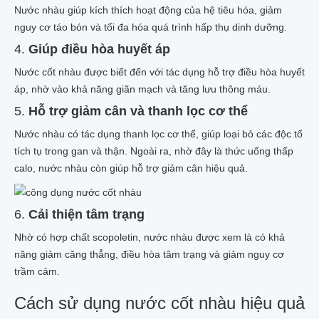
02 BÁNH XÀ BÔNG NHÀU
Nước nhàu giúp kích thích hoạt động của hệ tiêu hóa, giảm
SỮA RỬA MẶT TRÁI NHÀU
nguy cơ táo bón và tối đa hóa quá trình hấp thụ dinh dưỡng.
SẢN PHẨM KHÁC TỪ NHÀU
4.
Giúp điều hòa huyết áp
CÂY NHÀU GIỐNG
100GR HẠT NHÀU GIỐNG
Nước cốt nhàu được biết đến với tác dụng hỗ trợ điều hòa huyết
Tin tức
áp, nhờ vào khả năng giãn mạch và tăng lưu thông máu.
Liên hệ
5.
Hỗ trợ giảm cân và thanh lọc cơ thể
Nước nhàu có tác dụng thanh lọc cơ thể, giúp loại bỏ các độc tố
tích tụ trong gan và thận. Ngoài ra, nhờ đây là thức uống thấp
calo, nước nhàu còn giúp hỗ trợ giảm cân hiệu quả.
6.
Cải thiện tâm trạng
Nhờ có hợp chất scopoletin, nước nhàu được xem là có khả
năng giảm căng thẳng, điều hòa tâm trạng và giảm nguy cơ
trầm cảm.
Cách sử dụng nước cốt nhàu hiệu quả