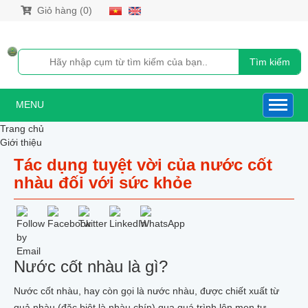
Giỏ hàng (0)
Tìm kiếm
MENU
Trang chủ
Giới thiệu
Sản phẩm
Tác dụng tuyệt vời của nước cốt
NƯỚC CỐT NHÀU
nhàu đối với sức khỏe
NƯỚC CỐT NHÀU XUẤT KHẨU HÀN QUỐC
NƯỚC CỐT NHÀU DƯỢC LIỆU
NƯỚC CỐT NHÀU NONI GOLD
NƯỚC CỐT NHÀU 500ML
CAO TRÁI NHÀU CÔ ĐẶC XUẤT KHẨU HÀN QUỐC
SIRO NHÀU NGUYÊN CHẤT
Nước cốt nhàu là gì?
QUẢ_BỘT_RỄ_VIÊN NÉN NHÀU
DẦU XOA BÓP TRÁI NHÀU
Nước cốt nhàu, hay còn gọi là nước nhàu, được chiết xuất từ
TRÁI NHÀU TƯƠI
TRÁI NHÀU KHÔ
quả nhàu (đặc biệt là nhàu chín) qua quá trình lên men tự