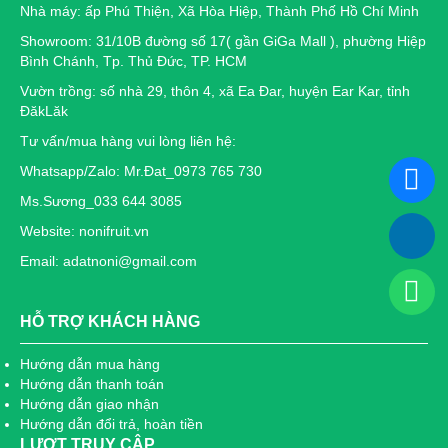
Nhà máy: ấp Phú Thiện, Xã Hòa Hiệp, Thành Phố Hồ Chí Minh
Showroom: 31/10B đường số 17( gần GiGa Mall ), phường Hiệp
Bình Chánh, Tp. Thủ Đức, TP. HCM
Vườn trồng: số nhà 29, thôn 4, xã Ea Đar, huyện Ear Kar, tỉnh
ĐăkLăk
Tư vấn/mua hàng vui lòng liên hệ:
Whatsapp/Zalo: Mr.Đat_0973 765 730
Ms.Sương_033 644 3085
Website: nonifruit.vn
Email: adatnoni@gmail.com
HỖ TRỢ KHÁCH HÀNG
Hướng dẫn mua hàng
Hướng dẫn thanh toán
Hướng dẫn giao nhận
Hướng dẫn đổi trả, hoàn tiền
LƯỢT TRUY CẬP