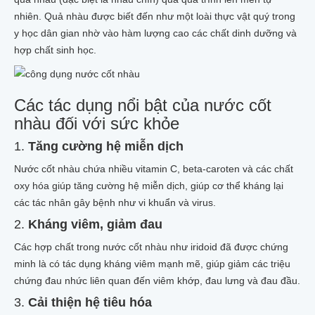
RỄ CÂY NHÀU
nhiên. Quả nhàu được biết đến như một loài thực vật quý trong
BỘT QUẢ NHÀU
y học dân gian nhờ vào hàm lượng cao các chất dinh dưỡng và
VIÊN NÉN NHÀU
hợp chất sinh học.
MẬT ONG NHÀU
NHÀU NGÂM MẬT ONG HŨ 1 LÍT
NHÀU NGÂM MẬT ONG XUẤT KHẨU 1 LÍT
NHÀU NGÂM MẬT ONG XUẤT KHẨU 500ML
Các tác dụng nổi bật của nước cốt
TRÀ_THẠCH NHÀU
nhàu đối với sức khỏe
TRÀ NHÀU TÚI LỌC
THẠCH TRÁI NHÀU_NONI JELLY
1.
Tăng cường hệ miễn dịch
NHÀU NGÂM RƯỢU_NGÂM ĐƯỜNG
RƯỢU NGÂM TRÁI NHÀU TƯƠI
Nước cốt nhàu chứa nhiều vitamin C, beta-caroten và các chất
RƯỢU NGÂM TRÁI NHÀU KHÔ
oxy hóa giúp tăng cường hệ miễn dịch, giúp cơ thể kháng lại
RƯỢU NGÂM RỄ NHÀU
các tác nhân gây bệnh như vi khuẩn và virus.
TRÁI NHÀU NGÂM ĐƯỜNG MÍA
2.
Kháng viêm, giảm đau
NHÀU TƯƠI NGÂM ĐƯỜNG PHÈN
MỸ PHẨM NHÀU
Các hợp chất trong nước cốt nhàu như iridoid đã được chứng
XÀ BÔNG NHÀU COCOSAVON
minh là có tác dụng kháng viêm mạnh mẽ, giúp giảm các triệu
XÀ BÔNG NHÀU ADEVA
KEM CHỐNG NẮNG NHÀU
chứng đau nhức liên quan đến viêm khớp, đau lưng và đau đầu.
COLLAGEN TRÁI NHÀU
3.
Cải thiện hệ tiêu hóa
KEM ĐÁNH RĂNG NHÀU