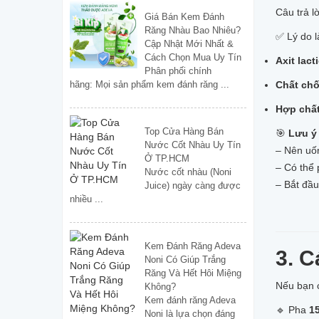
Câu trả lờ
Giá Bán Kem Đánh
Răng Nhàu Bao Nhiêu?
✅ Lý do l
Cập Nhật Mới Nhất &
Cách Chọn Mua Uy Tín
Axit lact
Phân phối chính
Chất ch
hãng: Mọi sản phẩm kem đánh răng ...
Hợp chất
Top Cửa Hàng Bán
🎯
Lưu ý
Nước Cốt Nhàu Uy Tín
– Nên u
Ở TP.HCM
– Có thể 
Nước cốt nhàu (Noni
– Bắt đầu
Juice) ngày càng được
nhiều ...
Kem Đánh Răng Adeva
3. 
Noni Có Giúp Trắng
Răng Và Hết Hôi Miệng
Nếu bạn c
Không?
Kem đánh răng Adeva
🔹 Pha
1
Noni là lựa chọn đáng