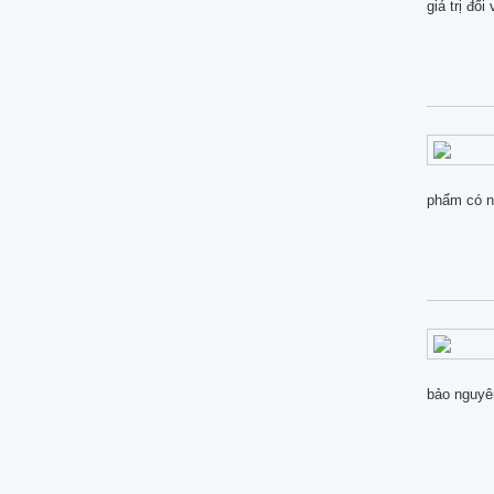
giá trị đố
phẩm có ng
bảo nguyê