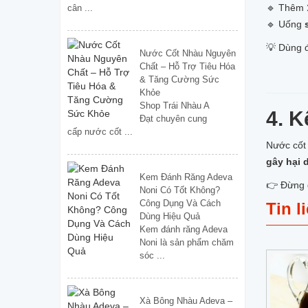
🔹 Thêm
cân ...
🔹 Uống
💡 Dùng đ
Nước Cốt Nhàu Nguyên
Chất – Hỗ Trợ Tiêu Hóa
& Tăng Cường Sức
Khỏe
Shop Trái Nhàu A
4. K
Đạt chuyên cung
cấp nước cốt ...
Nước cốt 
gây hại 
Kem Đánh Răng Adeva
👉 Đừng 
Noni Có Tốt Không?
Công Dụng Và Cách
Tin l
Dùng Hiệu Quả
Kem đánh răng Adeva
Noni là sản phẩm chăm
sóc ...
Xà Bông Nhàu Adeva –