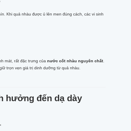
?
n. Khi quả nhàu được ủ lên men đúng cách, các vi sinh
nh mát, rất đặc trưng của
nước cốt nhàu nguyên chất
.
 giữ trọn vẹn giá trị dinh dưỡng từ quả nhàu.
nh hưởng đến dạ dày
”