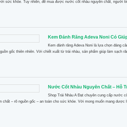
i với sức khỏe. Tuy nhiên, để mua được nước cốt nhàu nguyên chất, người ti
Kem Đánh Răng Adeva Noni Có Giúp
Kem đánh răng Adeva Noni là lựa chọn đáng c
uồn gốc thiên nhiên. Với chiết xuất từ trái nhàu, sản phẩm giúp làm sạch răn
Nước Cốt Nhàu Nguyên Chất – Hỗ T
Shop Trái Nhàu A Đạt chuyên cung cấp nước cốt
n chất – rõ nguồn gốc – an toàn cho sức khỏe. Với mong muốn mang dược liệ