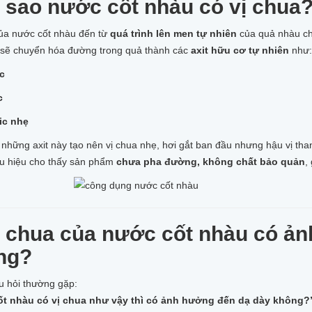
ì sao nước cốt nhàu có vị chua
của nước cốt nhàu đến từ
quá trình lên men tự nhiên
của quả nhàu chí
i sẽ chuyển hóa đường trong quả thành các
axit hữu cơ tự nhiên
như:
ic
c
tic nhẹ
những axit này tạo nên vị chua nhẹ, hơi gắt ban đầu nhưng hậu vị tha
ấu hiệu cho thấy sản phẩm
chưa pha đường, không chất bảo quản
,
ị chua của nước cốt nhàu có ả
ng?
u hỏi thường gặp:
t nhàu có vị chua như vậy thì có ảnh hưởng đến dạ dày không?