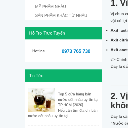
1. V
MỸ PHẨM NHÀU
Vị chua 
SẢN PHẨM KHÁC TỪ NHÀU
vật có lợ
Axit lact
Hỗ Trợ Trực Tuyến
Axit citri
Axit ace
Hotline
0973 765 730
👉 Chính 
Đây là d
Tin Tức
2. V
Top 5 cửa hàng bán
nước cốt nhàu uy tín tại
khô
TP.HCM [2026]
Nếu cần tìm địa chỉ bán
nước cốt nhàu uy tín tại ...
Đây là câ
“Nước cố