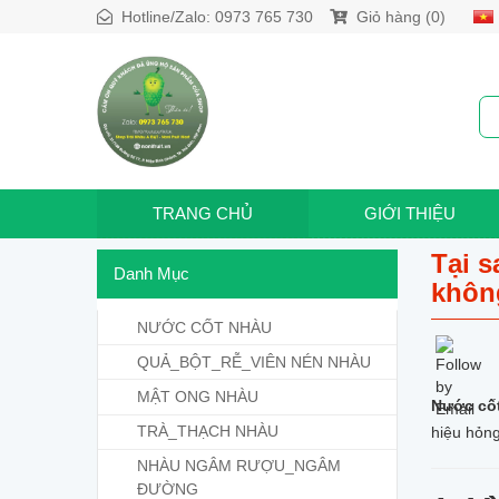
Hotline/Zalo:
0973 765 730
Giỏ hàng (0)
TRANG CHỦ
GIỚI THIỆU
Tại 
Danh Mục
khôn
NƯỚC CỐT NHÀU
QUẢ_BỘT_RỄ_VIÊN NÉN NHÀU
MẬT ONG NHÀU
Nước cốt
TRÀ_THẠCH NHÀU
hiệu hỏn
NHÀU NGÂM RƯỢU_NGÂM
ĐƯỜNG