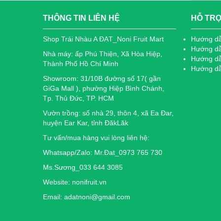
THÔNG TIN LIÊN HỆ
HỖ TR
Shop Trái Nhàu A ĐẠT_Noni Fruit Mart
Hướng d
Hướng dẫ
Nhà máy: ấp Phú Thiện, Xã Hòa Hiệp,
Hướng dẫ
Thành Phố Hồ Chí Minh
Hướng dẫn
Showroom: 31/10B đường số 17( gần
GiGa Mall ), phường Hiệp Bình Chánh,
Tp. Thủ Đức, TP. HCM
Vườn trồng: số nhà 29, thôn 4, xã Ea Đar,
huyện Ear Kar, tỉnh ĐăkLăk
Tư vấn/mua hàng vui lòng liên hệ:
Whatsapp/Zalo: Mr.Đat_0973 765 730
Ms.Sương_033 644 3085
Website: nonifruit.vn
Email: adatnoni@gmail.com