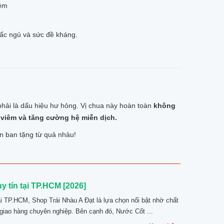
iêm
iấc ngủ và sức đề kháng.
phải là dấu hiệu hư hỏng. Vị chua này hoàn toàn
không
m viêm và tăng cường hệ miễn dịch.
n ban tặng từ quả nhàu!
 tín tại TP.HCM [2026]
ại TP.HCM, Shop Trái Nhàu A Đạt là lựa chọn nổi bật nhờ chất
giao hàng chuyên nghiệp. Bên cạnh đó, Nước Cốt ...