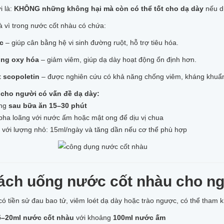
i là:
KHÔNG những không hại mà còn có thể tốt cho dạ dày
nếu d
à vì trong nước cốt nhàu có chứa:
ic
– giúp cân bằng hệ vi sinh đường ruột, hỗ trợ tiêu hóa.
ống oxy hóa
– giảm viêm, giúp dạ dày hoạt động ổn định hơn.
 scopoletin
– được nghiên cứu có khả năng chống viêm, kháng khuẩn
 cho người có vấn đề dạ dày:
ống
sau bữa ăn 15–30 phút
pha loãng với nước ấm hoặc mật ong để dịu vị chua
 với lượng nhỏ: 15ml/ngày và tăng dần nếu cơ thể phù hợp
Cách uống nước cốt nhàu cho ng
ó tiền sử đau bao tử, viêm loét dạ dày hoặc trào ngược, có thể tham 
5–20ml nước cốt nhàu
với khoảng
100ml nước ấm