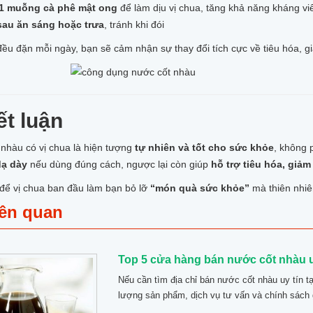
1 muỗng cà phê mật ong
để làm dịu vị chua, tăng khả năng kháng v
sau ăn sáng hoặc trưa
, tránh khi đói
ều đặn mỗi ngày, bạn sẽ cảm nhận sự thay đổi tích cực về tiêu hóa, g
ết luận
nhàu có vị chua là hiện tượng
tự nhiên và tốt cho sức khỏe
, không 
dạ dày
nếu dùng đúng cách, ngược lại còn giúp
hỗ trợ tiêu hóa, giả
để vị chua ban đầu làm bạn bỏ lỡ
“món quà sức khỏe”
mà thiên nhiê
iên quan
Top 5 cửa hàng bán nước cốt nhàu uy
Nếu cần tìm địa chỉ bán nước cốt nhàu uy tín t
lượng sản phẩm, dịch vụ tư vấn và chính sách 