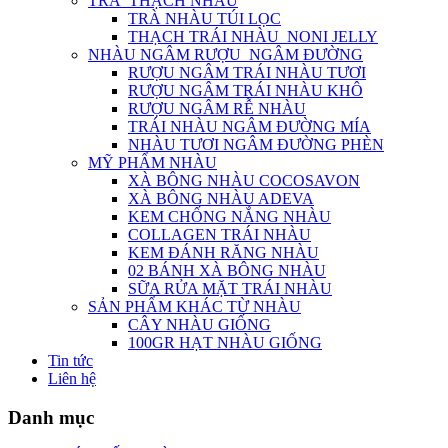
TRÀ_THẠCH NHÀU
TRÀ NHÀU TÚI LỌC
THẠCH TRÁI NHÀU_NONI JELLY
NHÀU NGÂM RƯỢU_NGÂM ĐƯỜNG
RƯỢU NGÂM TRÁI NHÀU TƯƠI
RƯỢU NGÂM TRÁI NHÀU KHÔ
RƯỢU NGÂM RỄ NHÀU
TRÁI NHÀU NGÂM ĐƯỜNG MÍA
NHÀU TƯƠI NGÂM ĐƯỜNG PHÈN
MỸ PHẨM NHÀU
XÀ BÔNG NHÀU COCOSAVON
XÀ BÔNG NHÀU ADEVA
KEM CHỐNG NẮNG NHÀU
COLLAGEN TRÁI NHÀU
KEM ĐÁNH RĂNG NHÀU
02 BÁNH XÀ BÔNG NHÀU
SỮA RỬA MẶT TRÁI NHÀU
SẢN PHẨM KHÁC TỪ NHÀU
CÂY NHÀU GIỐNG
100GR HẠT NHÀU GIỐNG
Tin tức
Liên hệ
Danh mục