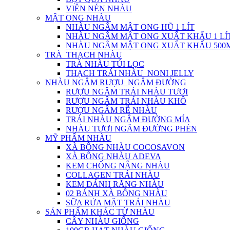
VIÊN NÉN NHÀU
MẬT ONG NHÀU
NHÀU NGÂM MẬT ONG HŨ 1 LÍT
NHÀU NGÂM MẬT ONG XUẤT KHẨU 1 LÍ
NHÀU NGÂM MẬT ONG XUẤT KHẨU 500
TRÀ_THẠCH NHÀU
TRÀ NHÀU TÚI LỌC
THẠCH TRÁI NHÀU_NONI JELLY
NHÀU NGÂM RƯỢU_NGÂM ĐƯỜNG
RƯỢU NGÂM TRÁI NHÀU TƯƠI
RƯỢU NGÂM TRÁI NHÀU KHÔ
RƯỢU NGÂM RỄ NHÀU
TRÁI NHÀU NGÂM ĐƯỜNG MÍA
NHÀU TƯƠI NGÂM ĐƯỜNG PHÈN
MỸ PHẨM NHÀU
XÀ BÔNG NHÀU COCOSAVON
XÀ BÔNG NHÀU ADEVA
KEM CHỐNG NẮNG NHÀU
COLLAGEN TRÁI NHÀU
KEM ĐÁNH RĂNG NHÀU
02 BÁNH XÀ BÔNG NHÀU
SỮA RỬA MẶT TRÁI NHÀU
SẢN PHẨM KHÁC TỪ NHÀU
CÂY NHÀU GIỐNG