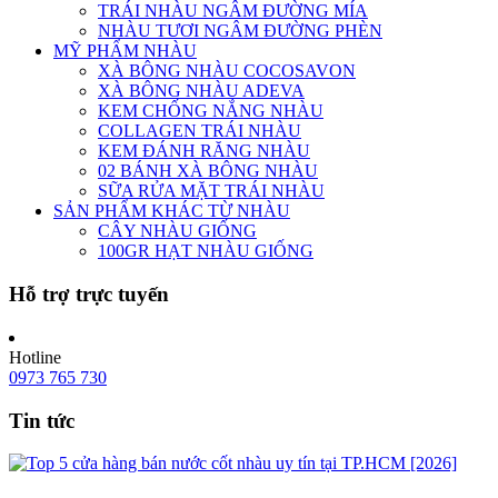
TRÁI NHÀU NGÂM ĐƯỜNG MÍA
NHÀU TƯƠI NGÂM ĐƯỜNG PHÈN
MỸ PHẨM NHÀU
XÀ BÔNG NHÀU COCOSAVON
XÀ BÔNG NHÀU ADEVA
KEM CHỐNG NẮNG NHÀU
COLLAGEN TRÁI NHÀU
KEM ĐÁNH RĂNG NHÀU
02 BÁNH XÀ BÔNG NHÀU
SỮA RỬA MẶT TRÁI NHÀU
SẢN PHẨM KHÁC TỪ NHÀU
CÂY NHÀU GIỐNG
100GR HẠT NHÀU GIỐNG
Hỗ trợ trực tuyến
Hotline
0973 765 730
Tin tức