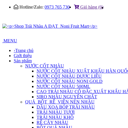
Hotline/Zalo:
0973 765 730
Giỏ hàng (0)
MENU
›
Trang chủ
Giới thiệu
Sản phẩm
NƯỚC CỐT NHÀU
NƯỚC CỐT NHÀU XUẤT KHẨU HÀN QUỐ
NƯỚC CỐT NHÀU DƯỢC LIỆU
NƯỚC CỐT NHÀU NONI GOLD
NƯỚC CỐT NHÀU 500ML
CAO TRÁI NHÀU CÔ ĐẶC XUẤT KHẨU H
SIRO NHÀU NGUYÊN CHẤT
QUẢ_BỘT_RỄ_VIÊN NÉN NHÀU
DẦU XOA BÓP TRÁI NHÀU
TRÁI NHÀU TƯƠI
TRÁI NHÀU KHÔ
RỄ CÂY NHÀU
BỘT QUẢ NHÀU