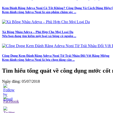
Kem Đánh Răng Adeva Noni Có Tốt Không? Công Dụng Và Cách Dùng Hiệu 
Kem đánh răng Adeva Noni là sản phẩm chăm sóc ...
Xà Bông Nhàu Adeva – Phù Hợp Cho Mọi Loại Da
Nếu bạn đang tìm kiếm một loại xà bông có nguồn ...
Công Dụng Kem Đánh Răng Adeva Noni Từ Trái Nhàu Đối Với Răng Miệng
Kem đánh răng Adeva Noni là lựa chọn đáng cân ...
Tìm hiểu tổng quát về công dụng nước cốt
Ngày đăng: 05/07/2018