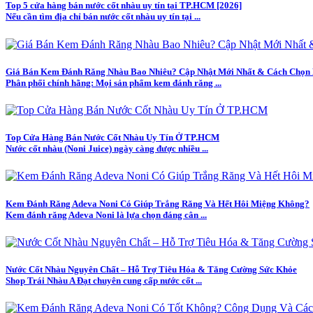
Top 5 cửa hàng bán nước cốt nhàu uy tín tại TP.HCM [2026]
Nếu cần tìm địa chỉ bán nước cốt nhàu uy tín tại ...
Giá Bán Kem Đánh Răng Nhàu Bao Nhiêu? Cập Nhật Mới Nhất & Cách Chọn
Phân phối chính hãng: Mọi sản phẩm kem đánh răng ...
Top Cửa Hàng Bán Nước Cốt Nhàu Uy Tín Ở TP.HCM
Nước cốt nhàu (Noni Juice) ngày càng được nhiều ...
Kem Đánh Răng Adeva Noni Có Giúp Trắng Răng Và Hết Hôi Miệng Không?
Kem đánh răng Adeva Noni là lựa chọn đáng cân ...
Nước Cốt Nhàu Nguyên Chất – Hỗ Trợ Tiêu Hóa & Tăng Cường Sức Khỏe
Shop Trái Nhàu A Đạt chuyên cung cấp nước cốt ...