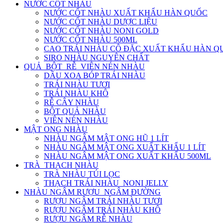
NƯỚC CỐT NHÀU
NƯỚC CỐT NHÀU XUẤT KHẨU HÀN QUỐC
NƯỚC CỐT NHÀU DƯỢC LIỆU
NƯỚC CỐT NHÀU NONI GOLD
NƯỚC CỐT NHÀU 500ML
CAO TRÁI NHÀU CÔ ĐẶC XUẤT KHẨU HÀN Q
SIRO NHÀU NGUYÊN CHẤT
QUẢ_BỘT_RỄ_VIÊN NÉN NHÀU
DẦU XOA BÓP TRÁI NHÀU
TRÁI NHÀU TƯƠI
TRÁI NHÀU KHÔ
RỄ CÂY NHÀU
BỘT QUẢ NHÀU
VIÊN NÉN NHÀU
MẬT ONG NHÀU
NHÀU NGÂM MẬT ONG HŨ 1 LÍT
NHÀU NGÂM MẬT ONG XUẤT KHẨU 1 LÍT
NHÀU NGÂM MẬT ONG XUẤT KHẨU 500ML
TRÀ_THẠCH NHÀU
TRÀ NHÀU TÚI LỌC
THẠCH TRÁI NHÀU_NONI JELLY
NHÀU NGÂM RƯỢU_NGÂM ĐƯỜNG
RƯỢU NGÂM TRÁI NHÀU TƯƠI
RƯỢU NGÂM TRÁI NHÀU KHÔ
RƯỢU NGÂM RỄ NHÀU