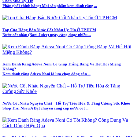
Chọn Mua Uy Tín
Phân phối chính hãng: Mọi sản phẩm kem đánh răng ...
Top Cửa Hàng Bán Nước Cốt Nhàu Uy Tín Ở TP.HCM
Nước cốt nhàu (Noni Juice) ngày càng được nhiều ...
Kem Đánh Răng Adeva Noni Có Giúp Trắng Răng Và Hết Hôi Miệng
Không?
Kem đánh răng Adeva Noni là lựa chọn đáng cân ...
Nước Cốt Nhàu Nguyên Chất – Hỗ Trợ Tiêu Hóa & Tăng Cường Sức Khỏe
Shop Trái Nhàu A Đạt chuyên cung cấp nước cốt ...