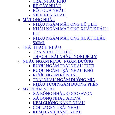
TRÁI NHÀU KHÔ
RỄ CÂY NHÀU
BỘT QUẢ NHÀU
VIÊN NÉN NHÀU
MẬT ONG NHÀU
NHÀU NGÂM MẬT ONG HŨ 1 LÍT
NHÀU NGÂM MẬT ONG XUẤT KHẨU 1
LÍT
NHÀU NGÂM MẬT ONG XUẤT KHẨU
500ML
TRÀ_THẠCH NHÀU
TRÀ NHÀU TÚI LỌC
THẠCH TRÁI NHÀU_NONI JELLY
NHÀU NGÂM RƯỢU_NGÂM ĐƯỜNG
RƯỢU NGÂM TRÁI NHÀU TƯƠI
RƯỢU NGÂM TRÁI NHÀU KHÔ
RƯỢU NGÂM RỄ NHÀU
TRÁI NHÀU NGÂM ĐƯỜNG MÍA
NHÀU TƯƠI NGÂM ĐƯỜNG PHÈN
MỸ PHẨM NHÀU
XÀ BÔNG NHÀU COCOSAVON
XÀ BÔNG NHÀU ADEVA
KEM CHỐNG NẮNG NHÀU
COLLAGEN TRÁI NHÀU
KEM ĐÁNH RĂNG NHÀU