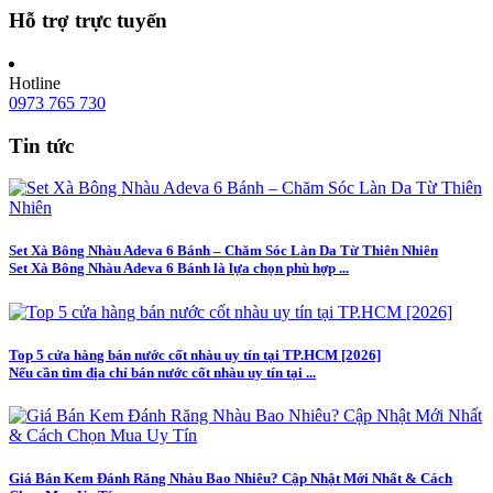
Hỗ trợ trực tuyến
Hotline
0973 765 730
Tin tức
Set Xà Bông Nhàu Adeva 6 Bánh – Chăm Sóc Làn Da Từ Thiên Nhiên
Set Xà Bông Nhàu Adeva 6 Bánh là lựa chọn phù hợp ...
Top 5 cửa hàng bán nước cốt nhàu uy tín tại TP.HCM [2026]
Nếu cần tìm địa chỉ bán nước cốt nhàu uy tín tại ...
Giá Bán Kem Đánh Răng Nhàu Bao Nhiêu? Cập Nhật Mới Nhất & Cách