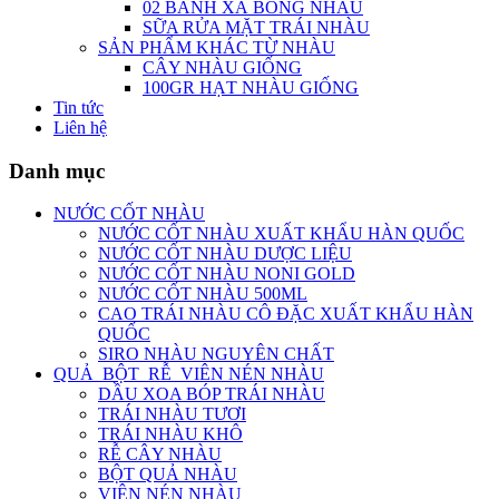
02 BÁNH XÀ BÔNG NHÀU
SỮA RỬA MẶT TRÁI NHÀU
SẢN PHẨM KHÁC TỪ NHÀU
CÂY NHÀU GIỐNG
100GR HẠT NHÀU GIỐNG
Tin tức
Liên hệ
Danh mục
NƯỚC CỐT NHÀU
NƯỚC CỐT NHÀU XUẤT KHẨU HÀN QUỐC
NƯỚC CỐT NHÀU DƯỢC LIỆU
NƯỚC CỐT NHÀU NONI GOLD
NƯỚC CỐT NHÀU 500ML
CAO TRÁI NHÀU CÔ ĐẶC XUẤT KHẨU HÀN
QUỐC
SIRO NHÀU NGUYÊN CHẤT
QUẢ_BỘT_RỄ_VIÊN NÉN NHÀU
DẦU XOA BÓP TRÁI NHÀU
TRÁI NHÀU TƯƠI
TRÁI NHÀU KHÔ
RỄ CÂY NHÀU
BỘT QUẢ NHÀU
VIÊN NÉN NHÀU