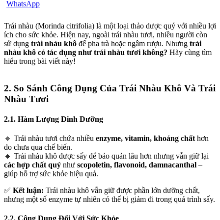
Trái nhàu (Morinda citrifolia) là một loại thảo dược quý với nhiều lợi
ích cho sức khỏe. Hiện nay, ngoài trái nhàu tươi, nhiều người còn
sử dụng
trái nhàu khô
để pha trà hoặc ngâm rượu. Nhưng
trái
nhàu khô có tác dụng như trái nhàu tươi không?
Hãy cùng tìm
hiểu trong bài viết này!
2. So Sánh Công Dụng Của Trái Nhàu Khô Và Trái
Nhàu Tươi
2.1. Hàm Lượng Dinh Dưỡng
🔹 Trái nhàu tươi chứa nhiều
enzyme, vitamin, khoáng chất
hơn
do chưa qua chế biến.
🔹 Trái nhàu khô được sấy để bảo quản lâu hơn nhưng vẫn giữ lại
các hợp chất quý
như
scopoletin, flavonoid, damnacanthal
–
giúp hỗ trợ sức khỏe hiệu quả.
✅
Kết luận:
Trái nhàu khô vẫn giữ được phần lớn dưỡng chất,
nhưng một số enzyme tự nhiên có thể bị giảm đi trong quá trình sấy.
2.2. Công Dụng Đối Với Sức Khỏe