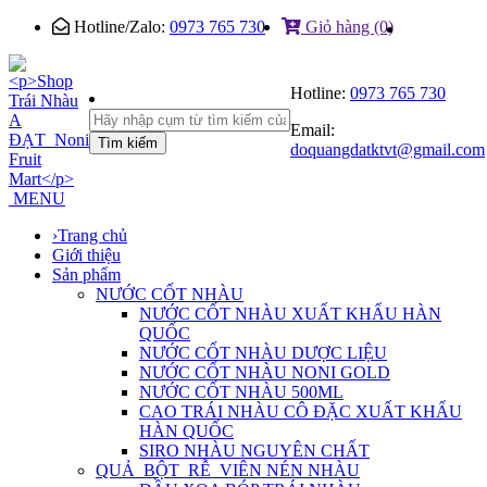
Hotline/Zalo:
0973 765 730
Giỏ hàng (0)
Hotline:
0973 765 730
Email:
Tìm kiếm
doquangdatktvt@gmail.com
MENU
›
Trang chủ
Giới thiệu
Sản phẩm
NƯỚC CỐT NHÀU
NƯỚC CỐT NHÀU XUẤT KHẨU HÀN
QUỐC
NƯỚC CỐT NHÀU DƯỢC LIỆU
NƯỚC CỐT NHÀU NONI GOLD
NƯỚC CỐT NHÀU 500ML
CAO TRÁI NHÀU CÔ ĐẶC XUẤT KHẨU
HÀN QUỐC
SIRO NHÀU NGUYÊN CHẤT
QUẢ_BỘT_RỄ_VIÊN NÉN NHÀU