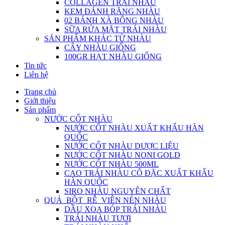
COLLAGEN TRÁI NHÀU
KEM ĐÁNH RĂNG NHÀU
02 BÁNH XÀ BÔNG NHÀU
SỮA RỬA MẶT TRÁI NHÀU
SẢN PHẨM KHÁC TỪ NHÀU
CÂY NHÀU GIỐNG
100GR HẠT NHÀU GIỐNG
Tin tức
Liên hệ
Trang chủ
Giới thiệu
Sản phẩm
NƯỚC CỐT NHÀU
NƯỚC CỐT NHÀU XUẤT KHẨU HÀN
QUỐC
NƯỚC CỐT NHÀU DƯỢC LIỆU
NƯỚC CỐT NHÀU NONI GOLD
NƯỚC CỐT NHÀU 500ML
CAO TRÁI NHÀU CÔ ĐẶC XUẤT KHẨU
HÀN QUỐC
SIRO NHÀU NGUYÊN CHẤT
QUẢ_BỘT_RỄ_VIÊN NÉN NHÀU
DẦU XOA BÓP TRÁI NHÀU
TRÁI NHÀU TƯƠI