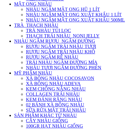
MẬT ONG NHÀU
NHÀU NGÂM MẬT ONG HŨ 1 LÍT
NHÀU NGÂM MẬT ONG XUẤT KHẨU 1 LÍT
NHÀU NGÂM MẬT ONG XUẤT KHẨU 500ML
TRÀ_THẠCH NHÀU
TRÀ NHÀU TÚI LỌC
THẠCH TRÁI NHÀU_NONI JELLY
NHÀU NGÂM RƯỢU_NGÂM ĐƯỜNG
RƯỢU NGÂM TRÁI NHÀU TƯƠI
RƯỢU NGÂM TRÁI NHÀU KHÔ
RƯỢU NGÂM RỄ NHÀU
TRÁI NHÀU NGÂM ĐƯỜNG MÍA
NHÀU TƯƠI NGÂM ĐƯỜNG PHÈN
MỸ PHẨM NHÀU
XÀ BÔNG NHÀU COCOSAVON
XÀ BÔNG NHÀU ADEVA
KEM CHỐNG NẮNG NHÀU
COLLAGEN TRÁI NHÀU
KEM ĐÁNH RĂNG NHÀU
02 BÁNH XÀ BÔNG NHÀU
SỮA RỬA MẶT TRÁI NHÀU
SẢN PHẨM KHÁC TỪ NHÀU
CÂY NHÀU GIỐNG
100GR HẠT NHÀU GIỐNG