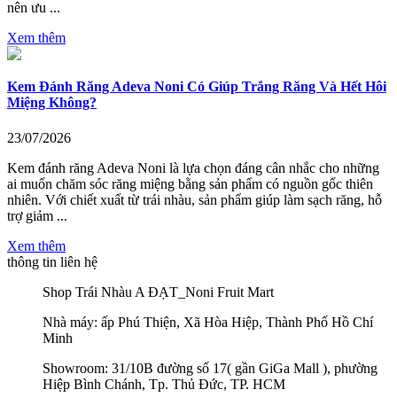
nên ưu ...
Xem thêm
Kem Đánh Răng Adeva Noni Có Giúp Trắng Răng Và Hết Hôi
Miệng Không?
23/07/2026
Kem đánh răng Adeva Noni là lựa chọn đáng cân nhắc cho những
ai muốn chăm sóc răng miệng bằng sản phẩm có nguồn gốc thiên
nhiên. Với chiết xuất từ trái nhàu, sản phẩm giúp làm sạch răng, hỗ
trợ giảm ...
Xem thêm
thông tin liên hệ
Shop Trái Nhàu A ĐẠT_Noni Fruit Mart
Nhà máy: ấp Phú Thiện, Xã Hòa Hiệp, Thành Phố Hồ Chí
Minh
Showroom: 31/10B đường số 17( gần GiGa Mall ), phường
Hiệp Bình Chánh, Tp. Thủ Đức, TP. HCM