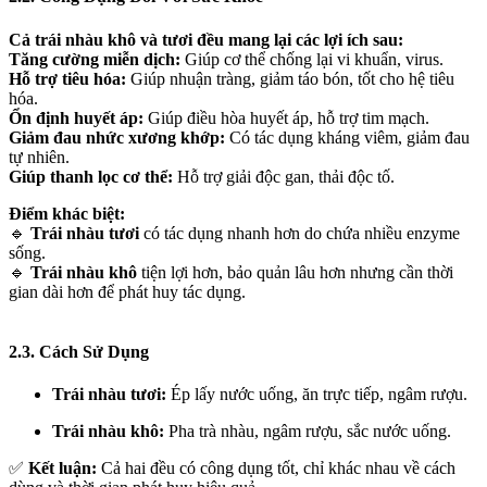
Cả trái nhàu khô và tươi đều mang lại các lợi ích sau:
Tăng cường miễn dịch:
Giúp cơ thể chống lại vi khuẩn, virus.
Hỗ trợ tiêu hóa:
Giúp nhuận tràng, giảm táo bón, tốt cho hệ tiêu
hóa.
Ổn định huyết áp:
Giúp điều hòa huyết áp, hỗ trợ tim mạch.
Giảm đau nhức xương khớp:
Có tác dụng kháng viêm, giảm đau
tự nhiên.
Giúp thanh lọc cơ thể:
Hỗ trợ giải độc gan, thải độc tố.
Điểm khác biệt:
🔹
Trái nhàu tươi
có tác dụng nhanh hơn do chứa nhiều enzyme
sống.
🔹
Trái nhàu khô
tiện lợi hơn, bảo quản lâu hơn nhưng cần thời
gian dài hơn để phát huy tác dụng.
2.3. Cách Sử Dụng
Trái nhàu tươi:
Ép lấy nước uống, ăn trực tiếp, ngâm rượu.
Trái nhàu khô:
Pha trà nhàu, ngâm rượu, sắc nước uống.
✅
Kết luận:
Cả hai đều có công dụng tốt, chỉ khác nhau về cách