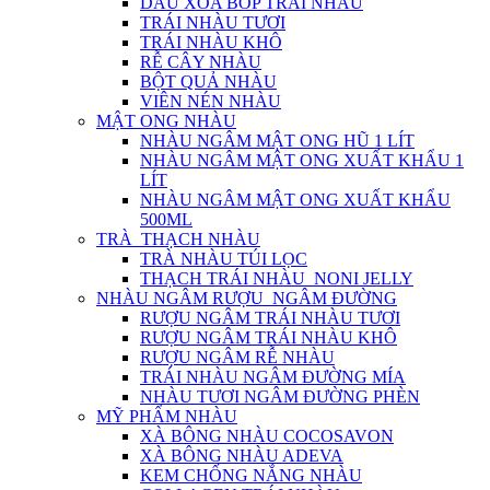
DẦU XOA BÓP TRÁI NHÀU
TRÁI NHÀU TƯƠI
TRÁI NHÀU KHÔ
RỄ CÂY NHÀU
BỘT QUẢ NHÀU
VIÊN NÉN NHÀU
MẬT ONG NHÀU
NHÀU NGÂM MẬT ONG HŨ 1 LÍT
NHÀU NGÂM MẬT ONG XUẤT KHẨU 1
LÍT
NHÀU NGÂM MẬT ONG XUẤT KHẨU
500ML
TRÀ_THẠCH NHÀU
TRÀ NHÀU TÚI LỌC
THẠCH TRÁI NHÀU_NONI JELLY
NHÀU NGÂM RƯỢU_NGÂM ĐƯỜNG
RƯỢU NGÂM TRÁI NHÀU TƯƠI
RƯỢU NGÂM TRÁI NHÀU KHÔ
RƯỢU NGÂM RỄ NHÀU
TRÁI NHÀU NGÂM ĐƯỜNG MÍA
NHÀU TƯƠI NGÂM ĐƯỜNG PHÈN
MỸ PHẨM NHÀU
XÀ BÔNG NHÀU COCOSAVON
XÀ BÔNG NHÀU ADEVA
KEM CHỐNG NẮNG NHÀU