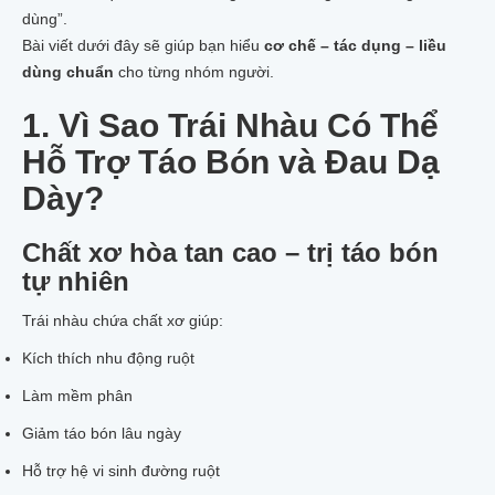
dùng”.
RỄ CÂY NHÀU
BỘT QUẢ NHÀU
Bài viết dưới đây sẽ giúp bạn hiểu
cơ chế – tác dụng – liều
VIÊN NÉN NHÀU
dùng chuẩn
cho từng nhóm người.
MẬT ONG NHÀU
NHÀU NGÂM MẬT ONG HŨ 1 LÍT
1. Vì Sao Trái Nhàu Có Thể
NHÀU NGÂM MẬT ONG XUẤT KHẨU 1 LÍT
Hỗ Trợ Táo Bón và Đau Dạ
NHÀU NGÂM MẬT ONG XUẤT KHẨU 500ML
TRÀ_THẠCH NHÀU
Dày?
TRÀ NHÀU TÚI LỌC
THẠCH TRÁI NHÀU_NONI JELLY
NHÀU NGÂM RƯỢU_NGÂM ĐƯỜNG
Chất xơ hòa tan cao – trị táo bón
RƯỢU NGÂM TRÁI NHÀU TƯƠI
tự nhiên
RƯỢU NGÂM TRÁI NHÀU KHÔ
RƯỢU NGÂM RỄ NHÀU
Trái nhàu chứa chất xơ giúp:
TRÁI NHÀU NGÂM ĐƯỜNG MÍA
NHÀU TƯƠI NGÂM ĐƯỜNG PHÈN
Kích thích nhu động ruột
MỸ PHẨM NHÀU
Làm mềm phân
XÀ BÔNG NHÀU COCOSAVON
XÀ BÔNG NHÀU ADEVA
Giảm táo bón lâu ngày
KEM CHỐNG NẮNG NHÀU
COLLAGEN TRÁI NHÀU
Hỗ trợ hệ vi sinh đường ruột
KEM ĐÁNH RĂNG NHÀU