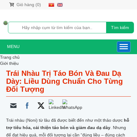
Giỏ hàng (0)
Tìm kiếm
MENU
Trang chủ
Giới thiệu
Sản phẩm
Trái Nhàu Trị Táo Bón Và Đau Dạ
NƯỚC CỐT NHÀU
Dày: Liều Dùng Chuẩn Cho Từng
NƯỚC CỐT NHÀU XUẤT KHẨU HÀN QUỐC
Đối Tượng
NƯỚC CỐT NHÀU DƯỢC LIỆU
NƯỚC CỐT NHÀU NONI GOLD
NƯỚC CỐT NHÀU 500ML
CAO TRÁI NHÀU CÔ ĐẶC XUẤT KHẨU HÀN QUỐC
SIRO NHÀU NGUYÊN CHẤT
QUẢ_BỘT_RỄ_VIÊN NÉN NHÀU
Trái nhàu (Noni) từ lâu đã được biết đến như một thảo dược
hỗ
DẦU XOA BÓP TRÁI NHÀU
trợ tiêu hóa, cải thiện táo bón và giảm đau dạ dày
. Nhưng
TRÁI NHÀU TƯƠI
để đạt hiệu quả, mỗi đối tượng lại cần “đúng liều – đúng cách
TRÁI NHÀU KHÔ