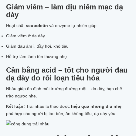
02 BÁNH XÀ BÔNG NHÀU
Giảm viêm – làm dịu niêm mạc dạ
SỮA RỬA MẶT TRÁI NHÀU
dày
SẢN PHẨM KHÁC TỪ NHÀU
CÂY NHÀU GIỐNG
Hoạt chất
scopoletin
và enzyme tự nhiên giúp:
100GR HẠT NHÀU GIỐNG
Tin tức
Giảm viêm ở dạ dày
Liên hệ
Giảm đau âm ỉ, đầy hơi, khó tiêu
Hỗ trợ làm lành tổn thương nhẹ
Cân bằng acid – tốt cho người đau
dạ dày do rối loạn tiêu hóa
Nhàu giúp ổn định môi trường đường ruột – dạ dày, hạn chế
trào ngược nhẹ.
Kết luận:
Trái nhàu là thảo dược
hiệu quả nhưng dịu nhẹ
,
phù hợp cho người bị táo bón, ăn không tiêu, dạ dày yếu.