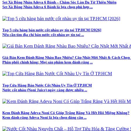
Set Xà Bông Nhàu Adeva 6 Bánh – Chăm Sóc Làn Da Từ Thiên Nhiên
Set Xà Bông Nhàu Adeva 6 Bánh là lựa chọn phù hợp ...
Top 5 cửa hàng bán nước cốt nhàu uy tín tại TP.HCM [2026]
Nếu cần tìm địa chỉ bán nước cốt nhàu uy tín tại ...
Giá Bán Kem Đánh Răng Nhàu Bao Nhiêu? Cập Nhật Mới Nhất & Cách Chọn
Phân phối chính hãng: Mọi sản phẩm kem đánh răng ...
Top Cửa Hàng Bán Nước Cốt Nhàu Uy Tín Ở TP.HCM
Nước cốt nhàu (Noni Juice) ngày càng được nhiều ...
Kem Đánh Răng Adeva Noni Có Giúp Trắng Răng Và Hết Hôi Miệng Không?
Kem đánh răng Adeva Noni là lựa chọn đáng cân ...