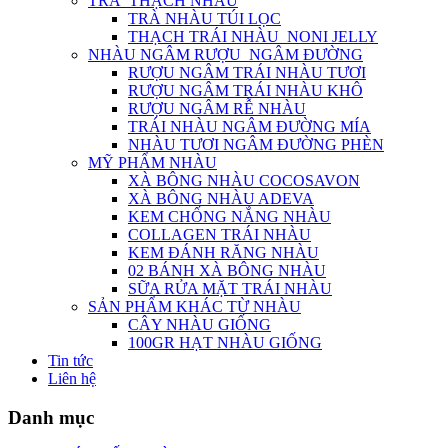
TRÀ_THẠCH NHÀU
TRÀ NHÀU TÚI LỌC
THẠCH TRÁI NHÀU_NONI JELLY
NHÀU NGÂM RƯỢU_NGÂM ĐƯỜNG
RƯỢU NGÂM TRÁI NHÀU TƯƠI
RƯỢU NGÂM TRÁI NHÀU KHÔ
RƯỢU NGÂM RỄ NHÀU
TRÁI NHÀU NGÂM ĐƯỜNG MÍA
NHÀU TƯƠI NGÂM ĐƯỜNG PHÈN
MỸ PHẨM NHÀU
XÀ BÔNG NHÀU COCOSAVON
XÀ BÔNG NHÀU ADEVA
KEM CHỐNG NẮNG NHÀU
COLLAGEN TRÁI NHÀU
KEM ĐÁNH RĂNG NHÀU
02 BÁNH XÀ BÔNG NHÀU
SỮA RỬA MẶT TRÁI NHÀU
SẢN PHẨM KHÁC TỪ NHÀU
CÂY NHÀU GIỐNG
100GR HẠT NHÀU GIỐNG
Tin tức
Liên hệ
Danh mục