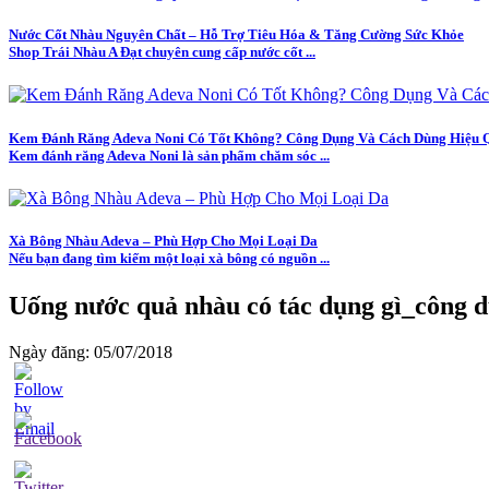
Nước Cốt Nhàu Nguyên Chất – Hỗ Trợ Tiêu Hóa & Tăng Cường Sức Khỏe
Shop Trái Nhàu A Đạt chuyên cung cấp nước cốt ...
Kem Đánh Răng Adeva Noni Có Tốt Không? Công Dụng Và Cách Dùng Hiệu 
Kem đánh răng Adeva Noni là sản phẩm chăm sóc ...
Xà Bông Nhàu Adeva – Phù Hợp Cho Mọi Loại Da
Nếu bạn đang tìm kiếm một loại xà bông có nguồn ...
Uống nước quả nhàu có tác dụng gì_công 
Ngày đăng: 05/07/2018