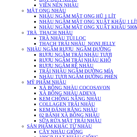
VIÊN NÉN NHÀU
MẬT ONG NHÀU
NHÀU NGÂM MẬT ONG HŨ 1 LÍT
NHÀU NGÂM MẬT ONG XUẤT KHẨU 1 LÍ
NHÀU NGÂM MẬT ONG XUẤT KHẨU 500
TRÀ_THẠCH NHÀU
TRÀ NHÀU TÚI LỌC
THẠCH TRÁI NHÀU_NONI JELLY
NHÀU NGÂM RƯỢU_NGÂM ĐƯỜNG
RƯỢU NGÂM TRÁI NHÀU TƯƠI
RƯỢU NGÂM TRÁI NHÀU KHÔ
RƯỢU NGÂM RỄ NHÀU
TRÁI NHÀU NGÂM ĐƯỜNG MÍA
NHÀU TƯƠI NGÂM ĐƯỜNG PHÈN
MỸ PHẨM NHÀU
XÀ BÔNG NHÀU COCOSAVON
XÀ BÔNG NHÀU ADEVA
KEM CHỐNG NẮNG NHÀU
COLLAGEN TRÁI NHÀU
KEM ĐÁNH RĂNG NHÀU
02 BÁNH XÀ BÔNG NHÀU
SỮA RỬA MẶT TRÁI NHÀU
SẢN PHẨM KHÁC TỪ NHÀU
CÂY NHÀU GIỐNG