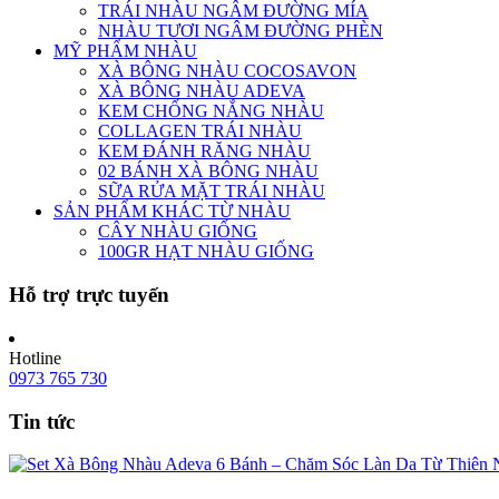
TRÁI NHÀU NGÂM ĐƯỜNG MÍA
NHÀU TƯƠI NGÂM ĐƯỜNG PHÈN
MỸ PHẨM NHÀU
XÀ BÔNG NHÀU COCOSAVON
XÀ BÔNG NHÀU ADEVA
KEM CHỐNG NẮNG NHÀU
COLLAGEN TRÁI NHÀU
KEM ĐÁNH RĂNG NHÀU
02 BÁNH XÀ BÔNG NHÀU
SỮA RỬA MẶT TRÁI NHÀU
SẢN PHẨM KHÁC TỪ NHÀU
CÂY NHÀU GIỐNG
100GR HẠT NHÀU GIỐNG
Hỗ trợ trực tuyến
Hotline
0973 765 730
Tin tức