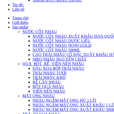
100GR HẠT NHÀU GIỐNG
Tin tức
Liên hệ
Trang chủ
Giới thiệu
Sản phẩm
NƯỚC CỐT NHÀU
NƯỚC CỐT NHÀU XUẤT KHẨU HÀN QUỐ
NƯỚC CỐT NHÀU DƯỢC LIỆU
NƯỚC CỐT NHÀU NONI GOLD
NƯỚC CỐT NHÀU 500ML
CAO TRÁI NHÀU CÔ ĐẶC XUẤT KHẨU H
SIRO NHÀU NGUYÊN CHẤT
QUẢ_BỘT_RỄ_VIÊN NÉN NHÀU
DẦU XOA BÓP TRÁI NHÀU
TRÁI NHÀU TƯƠI
TRÁI NHÀU KHÔ
RỄ CÂY NHÀU
BỘT QUẢ NHÀU
VIÊN NÉN NHÀU
MẬT ONG NHÀU
NHÀU NGÂM MẬT ONG HŨ 1 LÍT
NHÀU NGÂM MẬT ONG XUẤT KHẨU 1 LÍ
NHÀU NGÂM MẬT ONG XUẤT KHẨU 500