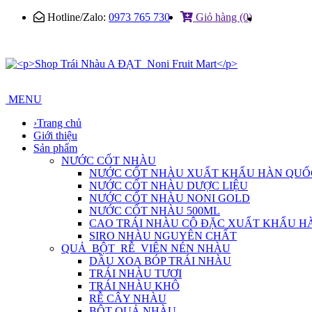
Hotline/Zalo:
0973 765 730
Giỏ hàng (0)
MENU
›
Trang chủ
Giới thiệu
Sản phẩm
NƯỚC CỐT NHÀU
NƯỚC CỐT NHÀU XUẤT KHẨU HÀN QUỐ
NƯỚC CỐT NHÀU DƯỢC LIỆU
NƯỚC CỐT NHÀU NONI GOLD
NƯỚC CỐT NHÀU 500ML
CAO TRÁI NHÀU CÔ ĐẶC XUẤT KHẨU H
SIRO NHÀU NGUYÊN CHẤT
QUẢ_BỘT_RỄ_VIÊN NÉN NHÀU
DẦU XOA BÓP TRÁI NHÀU
TRÁI NHÀU TƯƠI
TRÁI NHÀU KHÔ
RỄ CÂY NHÀU
BỘT QUẢ NHÀU