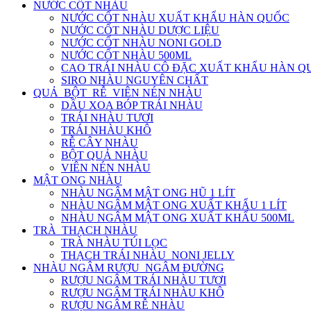
NƯỚC CỐT NHÀU
NƯỚC CỐT NHÀU XUẤT KHẨU HÀN QUỐC
NƯỚC CỐT NHÀU DƯỢC LIỆU
NƯỚC CỐT NHÀU NONI GOLD
NƯỚC CỐT NHÀU 500ML
CAO TRÁI NHÀU CÔ ĐẶC XUẤT KHẨU HÀN Q
SIRO NHÀU NGUYÊN CHẤT
QUẢ_BỘT_RỄ_VIÊN NÉN NHÀU
DẦU XOA BÓP TRÁI NHÀU
TRÁI NHÀU TƯƠI
TRÁI NHÀU KHÔ
RỄ CÂY NHÀU
BỘT QUẢ NHÀU
VIÊN NÉN NHÀU
MẬT ONG NHÀU
NHÀU NGÂM MẬT ONG HŨ 1 LÍT
NHÀU NGÂM MẬT ONG XUẤT KHẨU 1 LÍT
NHÀU NGÂM MẬT ONG XUẤT KHẨU 500ML
TRÀ_THẠCH NHÀU
TRÀ NHÀU TÚI LỌC
THẠCH TRÁI NHÀU_NONI JELLY
NHÀU NGÂM RƯỢU_NGÂM ĐƯỜNG
RƯỢU NGÂM TRÁI NHÀU TƯƠI
RƯỢU NGÂM TRÁI NHÀU KHÔ
RƯỢU NGÂM RỄ NHÀU