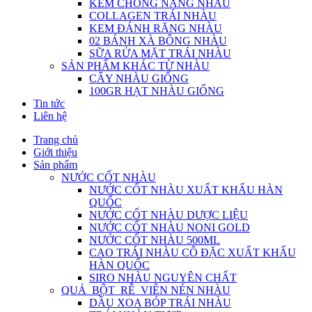
KEM CHỐNG NẮNG NHÀU
COLLAGEN TRÁI NHÀU
KEM ĐÁNH RĂNG NHÀU
02 BÁNH XÀ BÔNG NHÀU
SỮA RỬA MẶT TRÁI NHÀU
SẢN PHẨM KHÁC TỪ NHÀU
CÂY NHÀU GIỐNG
100GR HẠT NHÀU GIỐNG
Tin tức
Liên hệ
Trang chủ
Giới thiệu
Sản phẩm
NƯỚC CỐT NHÀU
NƯỚC CỐT NHÀU XUẤT KHẨU HÀN
QUỐC
NƯỚC CỐT NHÀU DƯỢC LIỆU
NƯỚC CỐT NHÀU NONI GOLD
NƯỚC CỐT NHÀU 500ML
CAO TRÁI NHÀU CÔ ĐẶC XUẤT KHẨU
HÀN QUỐC
SIRO NHÀU NGUYÊN CHẤT
QUẢ_BỘT_RỄ_VIÊN NÉN NHÀU
DẦU XOA BÓP TRÁI NHÀU