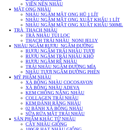
VIÊN NÉN NHÀU
MẬT ONG NHÀU
NHÀU NGÂM MẬT ONG HŨ 1 LÍT
NHÀU NGÂM MẬT ONG XUẤT KHẨU 1 LÍT
NHÀU NGÂM MẬT ONG XUẤT KHẨU 500ML
TRÀ_THẠCH NHÀU
TRÀ NHÀU TÚI LỌC
THẠCH TRÁI NHÀU_NONI JELLY
NHÀU NGÂM RƯỢU_NGÂM ĐƯỜNG
RƯỢU NGÂM TRÁI NHÀU TƯƠI
RƯỢU NGÂM TRÁI NHÀU KHÔ
RƯỢU NGÂM RỄ NHÀU
TRÁI NHÀU NGÂM ĐƯỜNG MÍA
NHÀU TƯƠI NGÂM ĐƯỜNG PHÈN
MỸ PHẨM NHÀU
XÀ BÔNG NHÀU COCOSAVON
XÀ BÔNG NHÀU ADEVA
KEM CHỐNG NẮNG NHÀU
COLLAGEN TRÁI NHÀU
KEM ĐÁNH RĂNG NHÀU
02 BÁNH XÀ BÔNG NHÀU
SỮA RỬA MẶT TRÁI NHÀU
SẢN PHẨM KHÁC TỪ NHÀU
CÂY NHÀU GIỐNG
100GR HẠT NHÀU GIỐNG