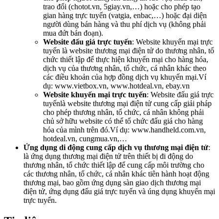
trao đổi (chotot.vn, 5giay.vn,…) hoặc cho phép tạo
gian hàng trực tuyến (vatgia, enbac,…) hoặc đại diện
người dùng bán hàng và thu phí dịch vụ (không phải
mua đứt bán đoạn).
Website đấu giá trực tuyến
: Website khuyến mại trực
tuyến là website thương mại điện tử do thương nhân, tổ
chức thiết lập để thực hiện khuyến mại cho hàng hóa,
dịch vụ của thương nhân, tổ chức, cá nhân khác theo
các điều khoản của hợp đồng dịch vụ khuyến mại.Ví
dụ: www.vietbox.vn, www.hotdeal.vn, ebay.vn
Website khuyến mại trực tuyến
: Website đấu giá trực
tuyếnlà website thương mại điện tử cung cấp giải pháp
cho phép thương nhân, tổ chức, cá nhân không phải
chủ sở hữu website có thể tổ chức đấu giá cho hàng
hóa của mình trên đó.Ví dụ: www.handheld.com.vn,
hotdeal.vn, cungmua.vn,…
Ứng dụng di động cung cấp dịch vụ thương mại điện tử
:
là ứng dụng thương mại điện tử trên thiết bị đi động do
thương nhân, tổ chức thiết lập để cung cấp môi trường cho
các thương nhân, tổ chức, cá nhân khác tiên hành hoạt động
thương mại, bao gồm ứng dụng sàn giao dịch thương mại
điện tử, ứng dụng đấu giá trực tuyến và úng dụng khuyến mại
trực tuyến.