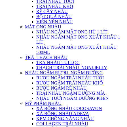
TRÁI NHÀU TƯƠI
TRÁI NHÀU KHÔ
RỄ CÂY NHÀU
BỘT QUẢ NHÀU
VIÊN NÉN NHÀU
MẬT ONG NHÀU
NHÀU NGÂM MẬT ONG HŨ 1 LÍT
NHÀU NGÂM MẬT ONG XUẤT KHẨU 1
LÍT
NHÀU NGÂM MẬT ONG XUẤT KHẨU
500ML
TRÀ_THẠCH NHÀU
TRÀ NHÀU TÚI LỌC
THẠCH TRÁI NHÀU_NONI JELLY
NHÀU NGÂM RƯỢU_NGÂM ĐƯỜNG
RƯỢU NGÂM TRÁI NHÀU TƯƠI
RƯỢU NGÂM TRÁI NHÀU KHÔ
RƯỢU NGÂM RỄ NHÀU
TRÁI NHÀU NGÂM ĐƯỜNG MÍA
NHÀU TƯƠI NGÂM ĐƯỜNG PHÈN
MỸ PHẨM NHÀU
XÀ BÔNG NHÀU COCOSAVON
XÀ BÔNG NHÀU ADEVA
KEM CHỐNG NẮNG NHÀU
COLLAGEN TRÁI NHÀU