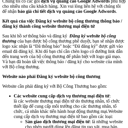
Chúng tôi có các gói
dịch vụ quảng cáo Google Adwords
phù hợp
cho nhiều nhu cầu khách hàng. Xin vui lòng liên hệ với chúng tôi
để nhận
báo giá chi tiết dịch vụ quảng cáo Google Adwords
.
Kết quả của việc Đăng ký website bộ công thương thông báo /
đăng ký thành công website thương mại điện tử
Sau khi hồ sơ thông báo và đăng ký
Đăng ký website bộ công
thương
của bạn được bộ công thương phê duyệt, bạn sẽ nhận được
logo xác nhận là “Đã thông báo” hoặc “Đã đăng ký” được gửi vào
email đã đăng ký. Khi đó bạn chỉ cần chèn logo có đường link dẫn
đến trang web của bộ công thương để phân biệt với logo giả mạo.
Và bạn đã hoàn tất việc thông báo / đăng ký cho website của mình
với Bộ công thương.
Website nào phải Đăng ký website bộ công thương
Website cần phải đăng ký với Bộ Công Thương bao gồm:
Các website cung cấp dịch vụ thương mại điện tử
:
là các website thương mại điện tử do thương nhân, tổ chức
thiết lập để cung cấp môi trường cho các thương nhân, tổ
chức, cá nhân khác tiến hành hoạt động thương mại.Website
cung cấp dịch vụ thương mại điện tử bao gồm các loại:
Sàn giao dịch thương mại điện tử
: là những website
cho phép người dùng lên đăng tin rao vặt, mua bán,