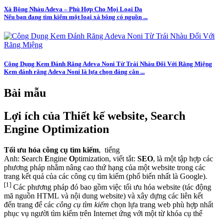
Xà Bông Nhàu Adeva – Phù Hợp Cho Mọi Loại Da
Nếu bạn đang tìm kiếm một loại xà bông có nguồn ...
Công Dụng Kem Đánh Răng Adeva Noni Từ Trái Nhàu Đối Với Răng Miệng
Kem đánh răng Adeva Noni là lựa chọn đáng cân ...
Bài mẫu
Lợi ích của Thiết kế website, Search
Engine Optimization
Tối ưu hóa công cụ tìm kiếm
, tiếng
Anh:
S
earch
E
ngine
O
ptimization, viết tắt:
SEO
, là một tập hợp các
phương pháp nhằm nâng cao thứ hạng của một website trong các
trang kết quả của các công cụ tìm kiếm (phổ biến nhất là Google).
[1]
Các phương pháp đó bao gồm việc tối ưu hóa website (tác động
mã nguồn HTML và nội dung website) và xây dựng các liên kết
đến trang để các
công cụ tìm kiếm
chọn lựa trang web phù hợp nhất
phục vụ người tìm kiếm trên Internet ứng với một từ khóa cụ thể