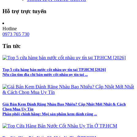
Hỗ trợ trực tuyến
Hotline
0973 765 730
Tin tức
Top 5 cửa hàng bán nước cốt nhàu uy tín tại TP.HCM [2026]
Nếu cần tìm địa chỉ bán nước cốt nhàu uy tín tại ...
Giá Bán Kem Đánh Răng Nhàu Bao Nhiêu? Cập Nhật Mới Nhất & Cách
Chọn Mua Uy Tín
Phân phối chính hãng: Mọi sản phẩm kem đánh răng ...