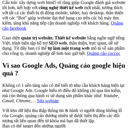
Cấu trúc xây dựng
web html5
rõ ràng giúp Google đánh giá website
tốt hơn, kết hợp với
công nghệ thiết kế web
mới nhất, tương thích
với tất cả các
thiết bị di động
mobile, tablet, hay desktop, thân thiện
với các “Bot” giúp website đạt thứ hạng cao trên các bộ máy tìm
kiếm, tăng khả năng tiếp cận doanh nghiệp với khách hàng.
Quảng
cáo facebook
Giao diện
quản trị website, Thiết kế website
bằng ngôn ngữ tiếng
Việt, trình biên tập hỗ trợ
SEO web
, thân thiện, trực quan, dễ sử
dụng. Từ đây ban có thể
tự làm một trang web
mô tả về sản phẩm
cho công ty, doanh nghiệp dễ hơn bao giờ hết.
Quảng cáo coccoc
Vì sao Google Ads, Quảng cáo google hiệu
quả ?
Không có 1 nền tảng nào có thể biết rõ nhu cầu khách hàng hiện tại
như Google Ads. Google hiểu rõ điều đó không chỉ qua tìm kiếm,
mà còn thông qua hành vi sử dụng sản phẩm khác như:
Youtube,
Gmail, Chrome,…
Sửa website
Với kho dữ liệu thu thập thông tin & hành vi người dùng khổng lồ
của Google, quảng cáo đương nhiên sẽ được hiển thị đến các đối
tượng rất liên quan đến từ khóa mà bạn đã thiết lập.
Bạn có thể target đến những người: