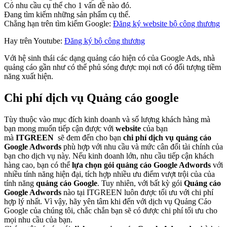
Có nhu cầu cụ thể cho 1 vấn đề nào đó.
Đang tìm kiếm những sản phẩm cụ thể.
Chẳng hạn trên tìm kiếm Google:
Đăng ký website bộ công thương
Hay trên Youtube:
Đăng ký bộ công thương
Với hệ sinh thái các dạng quảng cáo hiện có của Google Ads, nhà
quảng cáo gần như có thể phủ sóng được mọi nơi có đối tượng tiềm
năng xuất hiện.
Chi phí dịch vụ Quảng cáo google
Tùy thuộc vào mục đích kinh doanh và số lượng khách hàng mà
bạn mong muốn tiếp cận được với
website
của bạn
mà
ITGREEN
sẽ đem đến cho bạn
chi phí dịch vụ quảng cáo
Google Adwords
phù hợp với nhu cầu và mức cân đối tài chính của
bạn cho dịch vụ này. Nếu kinh doanh lớn, nhu cầu tiếp cận khách
hàng cao, bạn có thể
lựa chọn gói quảng cáo Google Adwords
với
nhiều tính năng hiện đại, tích hợp nhiều ưu điểm vượt trội của của
tính năng
quảng cáo Google
. Tuy nhiên, với bất kỳ gói
Quảng cáo
Google Adwords
nào tại ITGREEN
luôn được tối ưu với chi phí
hợp lý nhất. Vì vậy, hãy yên tâm khi đến với dịch vụ Quảng Cáo
Google của chúng tôi, chắc chắn bạn sẽ có được chi phí tối ưu cho
mọi nhu cầu của bạn.