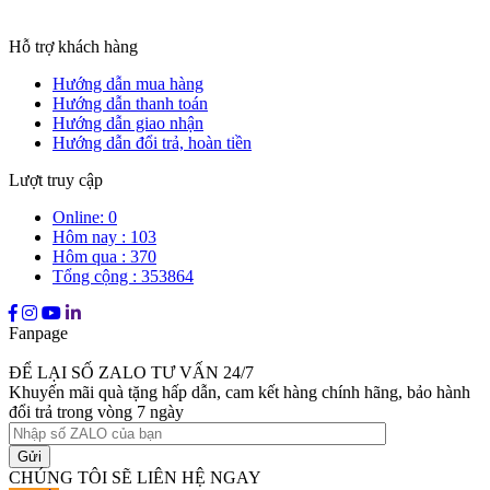
Hỗ trợ khách hàng
Hướng dẫn mua hàng
Hướng dẫn thanh toán
Hướng dẫn giao nhận
Hướng dẫn đổi trả, hoàn tiền
Lượt truy cập
Online: 0
Hôm nay : 103
Hôm qua : 370
Tổng cộng : 353864
Fanpage
ĐỂ LẠI SỐ ZALO TƯ VẤN 24/7
Khuyến mãi quà tặng hấp dẫn, cam kết hàng chính hãng, bảo hành
đổi trả trong vòng 7 ngày
CHÚNG TÔI SẼ LIÊN HỆ NGAY