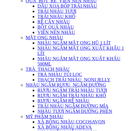
QUẢ_BỘT_RỄ_VIÊN NÉN NHÀU
DẦU XOA BÓP TRÁI NHÀU
TRÁI NHÀU TƯƠI
TRÁI NHÀU KHÔ
RỄ CÂY NHÀU
BỘT QUẢ NHÀU
VIÊN NÉN NHÀU
MẬT ONG NHÀU
NHÀU NGÂM MẬT ONG HŨ 1 LÍT
NHÀU NGÂM MẬT ONG XUẤT KHẨU 1
LÍT
NHÀU NGÂM MẬT ONG XUẤT KHẨU
500ML
TRÀ_THẠCH NHÀU
TRÀ NHÀU TÚI LỌC
THẠCH TRÁI NHÀU_NONI JELLY
NHÀU NGÂM RƯỢU_NGÂM ĐƯỜNG
RƯỢU NGÂM TRÁI NHÀU TƯƠI
RƯỢU NGÂM TRÁI NHÀU KHÔ
RƯỢU NGÂM RỄ NHÀU
TRÁI NHÀU NGÂM ĐƯỜNG MÍA
NHÀU TƯƠI NGÂM ĐƯỜNG PHÈN
MỸ PHẨM NHÀU
XÀ BÔNG NHÀU COCOSAVON
XÀ BÔNG NHÀU ADEVA