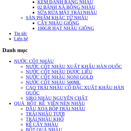
KEM ĐÁNH RĂNG NHÀU
02 BÁNH XÀ BÔNG NHÀU
SỮA RỬA MẶT TRÁI NHÀU
SẢN PHẨM KHÁC TỪ NHÀU
CÂY NHÀU GIỐNG
100GR HẠT NHÀU GIỐNG
Tin tức
Liên hệ
Danh mục
NƯỚC CỐT NHÀU
NƯỚC CỐT NHÀU XUẤT KHẨU HÀN QUỐC
NƯỚC CỐT NHÀU DƯỢC LIỆU
NƯỚC CỐT NHÀU NONI GOLD
NƯỚC CỐT NHÀU 500ML
CAO TRÁI NHÀU CÔ ĐẶC XUẤT KHẨU HÀN
QUỐC
SIRO NHÀU NGUYÊN CHẤT
QUẢ_BỘT_RỄ_VIÊN NÉN NHÀU
DẦU XOA BÓP TRÁI NHÀU
TRÁI NHÀU TƯƠI
TRÁI NHÀU KHÔ
RỄ CÂY NHÀU
BỘT QUẢ NHÀU