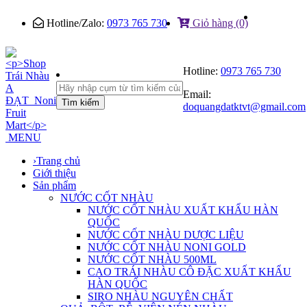
Hotline/Zalo:
0973 765 730
Giỏ hàng (0)
Hotline:
0973 765 730
Email:
Tìm kiếm
doquangdatktvt@gmail.com
MENU
›
Trang chủ
Giới thiệu
Sản phẩm
NƯỚC CỐT NHÀU
NƯỚC CỐT NHÀU XUẤT KHẨU HÀN
QUỐC
NƯỚC CỐT NHÀU DƯỢC LIỆU
NƯỚC CỐT NHÀU NONI GOLD
NƯỚC CỐT NHÀU 500ML
CAO TRÁI NHÀU CÔ ĐẶC XUẤT KHẨU
HÀN QUỐC
SIRO NHÀU NGUYÊN CHẤT