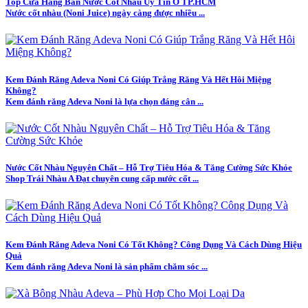
Top Cửa Hàng Bán Nước Cốt Nhàu Uy Tín Ở TP.HCM
Nước cốt nhàu (Noni Juice) ngày càng được nhiều ...
Kem Đánh Răng Adeva Noni Có Giúp Trắng Răng Và Hết Hôi Miệng
Không?
Kem đánh răng Adeva Noni là lựa chọn đáng cân ...
Nước Cốt Nhàu Nguyên Chất – Hỗ Trợ Tiêu Hóa & Tăng Cường Sức Khỏe
Shop Trái Nhàu A Đạt chuyên cung cấp nước cốt ...
Kem Đánh Răng Adeva Noni Có Tốt Không? Công Dụng Và Cách Dùng Hiệu
Quả
Kem đánh răng Adeva Noni là sản phẩm chăm sóc ...